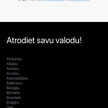
Atrodiet savu valodu!
Afrikandu
Albāņu
Amharu
Armēņu
Azerbaidžāņu
Baltkrievu
Bengāļu
Birmiešu
Bosniešu
Bulgāru
Dari