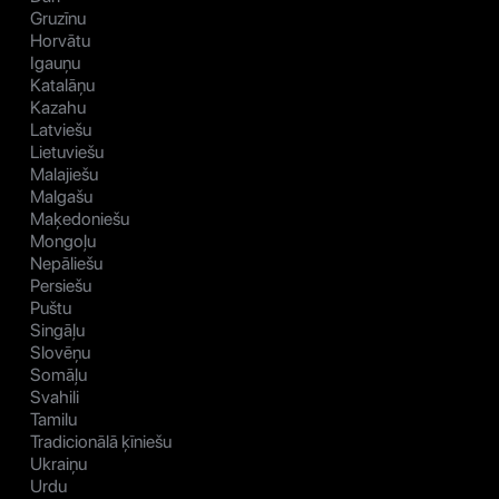
Gruzīnu
Horvātu
Igauņu
Katalāņu
Kazahu
Latviešu
Lietuviešu
Malajiešu
Malgašu
Maķedoniešu
Mongoļu
Nepāliešu
Persiešu
Puštu
Singāļu
Slovēņu
Somāļu
Svahili
Tamilu
Tradicionālā ķīniešu
Ukraiņu
Urdu