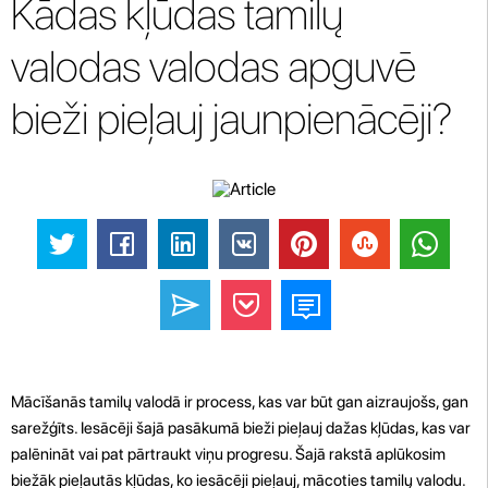
Kādas kļūdas tamilų
valodas valodas apguvē
bieži pieļauj jaunpienācēji?
Mācīšanās tamilų valodā ir process, kas var būt gan aizraujošs, gan
sarežģīts. Iesācēji šajā pasākumā bieži pieļauj dažas kļūdas, kas var
palēnināt vai pat pārtraukt viņu progresu. Šajā rakstā aplūkosim
biežāk pieļautās kļūdas, ko iesācēji pieļauj, mācoties tamilų valodu.