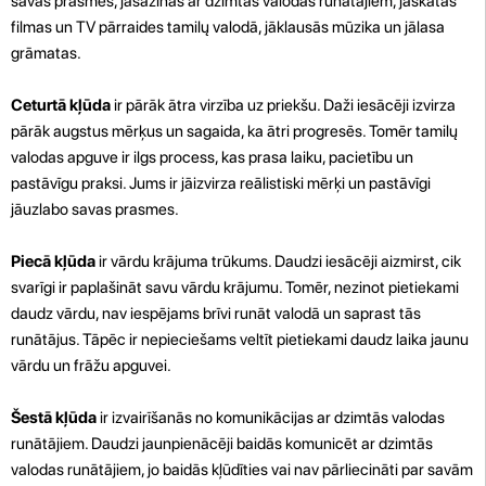
savas prasmes, jāsazinās ar dzimtās valodas runātājiem, jāskatās
filmas un TV pārraides tamilų valodā, jāklausās mūzika un jālasa
grāmatas.
Ceturtā kļūda
ir pārāk ātra virzība uz priekšu. Daži iesācēji izvirza
pārāk augstus mērķus un sagaida, ka ātri progresēs. Tomēr tamilų
valodas apguve ir ilgs process, kas prasa laiku, pacietību un
pastāvīgu praksi. Jums ir jāizvirza reālistiski mērķi un pastāvīgi
jāuzlabo savas prasmes.
Piecā kļūda
ir vārdu krājuma trūkums. Daudzi iesācēji aizmirst, cik
svarīgi ir paplašināt savu vārdu krājumu. Tomēr, nezinot pietiekami
daudz vārdu, nav iespējams brīvi runāt valodā un saprast tās
runātājus. Tāpēc ir nepieciešams veltīt pietiekami daudz laika jaunu
vārdu un frāžu apguvei.
Šestā kļūda
ir izvairīšanās no komunikācijas ar dzimtās valodas
runātājiem. Daudzi jaunpienācēji baidās komunicēt ar dzimtās
valodas runātājiem, jo baidās kļūdīties vai nav pārliecināti par savām