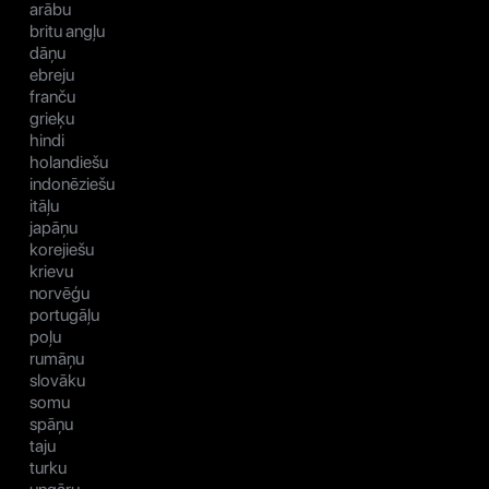
arābu
britu angļu
dāņu
ebreju
franču
grieķu
hindi
holandiešu
indonēziešu
itāļu
japāņu
korejiešu
krievu
norvēģu
portugāļu
poļu
rumāņu
slovāku
somu
spāņu
taju
turku