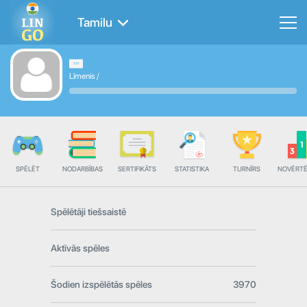
Tamilu
Līmenis
/
SPĒLĒT
NODARBĪBAS
SERTIFIKĀTS
STATISTIKA
TURNĪRS
NOVĒRT
Spēlētāji tiešsaistē
Aktīvās spēles
Šodien izspēlētās spēles
3970