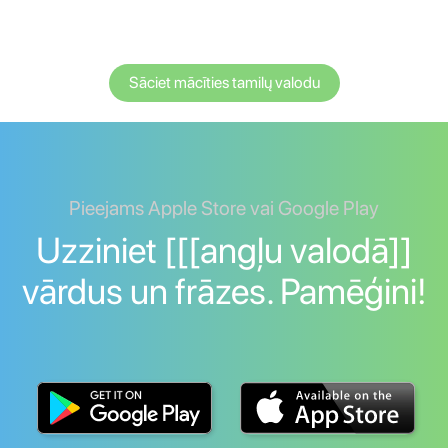
Sāciet mācīties tamilų valodu
Pieejams Apple Store vai Google Play
Uzziniet [[[angļu valodā]]
vārdus un frāzes. Pamēģini!