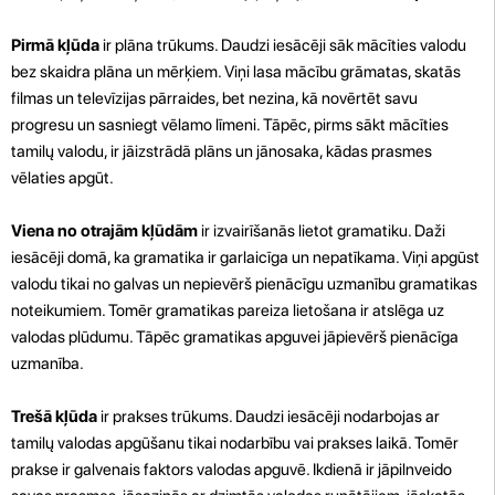
Pirmā kļūda
ir plāna trūkums. Daudzi iesācēji sāk mācīties valodu
bez skaidra plāna un mērķiem. Viņi lasa mācību grāmatas, skatās
filmas un televīzijas pārraides, bet nezina, kā novērtēt savu
progresu un sasniegt vēlamo līmeni. Tāpēc, pirms sākt mācīties
tamilų valodu, ir jāizstrādā plāns un jānosaka, kādas prasmes
vēlaties apgūt.
Viena no otrajām kļūdām
ir izvairīšanās lietot gramatiku. Daži
iesācēji domā, ka gramatika ir garlaicīga un nepatīkama. Viņi apgūst
valodu tikai no galvas un nepievērš pienācīgu uzmanību gramatikas
noteikumiem. Tomēr gramatikas pareiza lietošana ir atslēga uz
valodas plūdumu. Tāpēc gramatikas apguvei jāpievērš pienācīga
uzmanība.
Trešā kļūda
ir prakses trūkums. Daudzi iesācēji nodarbojas ar
tamilų valodas apgūšanu tikai nodarbību vai prakses laikā. Tomēr
prakse ir galvenais faktors valodas apguvē. Ikdienā ir jāpilnveido