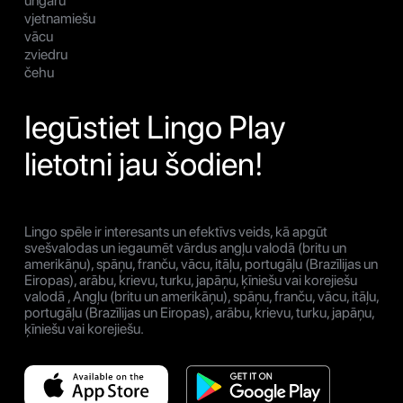
ungāru
vjetnamiešu
vācu
zviedru
čehu
Iegūstiet Lingo Play
lietotni jau šodien!
Lingo spēle ir interesants un efektīvs veids, kā apgūt
svešvalodas un iegaumēt vārdus angļu valodā (britu un
amerikāņu), spāņu, franču, vācu, itāļu, portugāļu (Brazīlijas un
Eiropas), arābu, krievu, turku, japāņu, ķīniešu vai korejiešu
valodā , Angļu (britu un amerikāņu), spāņu, franču, vācu, itāļu,
portugāļu (Brazīlijas un Eiropas), arābu, krievu, turku, japāņu,
ķīniešu vai korejiešu.