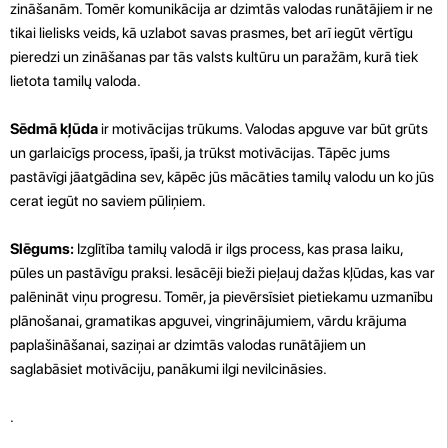
zināšanām. Tomēr komunikācija ar dzimtās valodas runātājiem ir ne
tikai lielisks veids, kā uzlabot savas prasmes, bet arī iegūt vērtīgu
pieredzi un zināšanas par tās valsts kultūru un paražām, kurā tiek
lietota tamilų valoda.
Sēdmā kļūda
ir motivācijas trūkums. Valodas apguve var būt grūts
un garlaicīgs process, īpaši, ja trūkst motivācijas. Tāpēc jums
pastāvīgi jāatgādina sev, kāpēc jūs mācāties tamilų valodu un ko jūs
cerat iegūt no saviem pūliņiem.
Slēgums:
Izglītība tamilų valodā ir ilgs process, kas prasa laiku,
pūles un pastāvīgu praksi. Iesācēji bieži pieļauj dažas kļūdas, kas var
palēnināt viņu progresu. Tomēr, ja pievērsīsiet pietiekamu uzmanību
plānošanai, gramatikas apguvei, vingrinājumiem, vārdu krājuma
paplašināšanai, saziņai ar dzimtās valodas runātājiem un
saglabāsiet motivāciju, panākumi ilgi nevilcināsies.
.