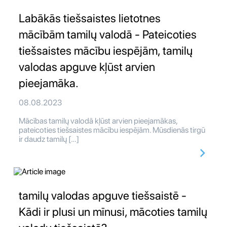
Labākās tiešsaistes lietotnes
mācībām tamilų valodā - Pateicoties
tiešsaistes mācību iespējām, tamilų
valodas apguve kļūst arvien
pieejamāka.
08.08.2023
Mācības tamilų valodā kļūst arvien pieejamākas,
pateicoties tiešsaistes mācību iespējām. Mūsdienās tirgū
ir daudz tamilų […]
tamilų valodas apguve tiešsaistē -
Kādi ir plusi un mīnusi, mācoties tamilų