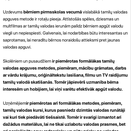
Uzdevums
bērniem pirmsskolas vecumā
vislabākā tamilų valodas
apguves metode ir rotaļu pieeja. Attīstošās spēles, dziesmas un
multfilmas ar tamilų valodas ierunām palīdz bērniem apgūt valodu
viegli un nepiespiesti. Galvenais, lai nodarbības būtu interesantas un
saprotamas, lai neradītu bērnos noraidošu attieksmi pret jaunas
valodas apguvi.
Skolēniem un pusaudžiem
ir piemērotas formālākas tamilų
valodas apguves metodes, piemēram, mācību grāmatas, darbs
ar vārdu krājumu, oriģināltekstu lasīšana, filmu un TV raidījumu
tamilų valodā skatīšanās. Tomēr jāpievērš uzmanība bērna
interesēm un hobijiem, lai viņi varētu efektīvāk apgūt valodu.
Uzņēmējiem
ir piemērotas arī formālākas metodes, piemēram,
tamilų valodas kursi, kurus pasniedz dzimtās valodas runātāji
vai kuri tiek piedāvāti tiešsaistē. Tomēr ir svarīgi izmantot arī
dažādus materiālus, lai ne tikai uzlabotu valodas prasmes, bet