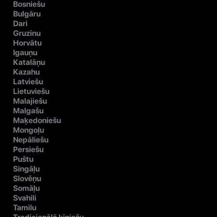
Bosniešu
Bulgāru
Dari
Gruzīnu
Horvātu
Igauņu
Katalāņu
Kazahu
Latviešu
Lietuviešu
Malajiešu
Malgašu
Maķedoniešu
Mongoļu
Nepāliešu
Persiešu
Puštu
Singāļu
Slovēņu
Somāļu
Svahili
Tamilu