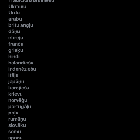
Tradicionālā ķīniešu
Ukraiņu
Urdu
arābu
britu angļu
dāņu
ebreju
franču
grieķu
hindi
holandiešu
indonēziešu
itāļu
japāņu
korejiešu
krievu
norvēģu
portugāļu
poļu
rumāņu
slovāku
somu
spāņu