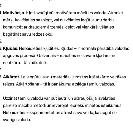
Motivācija
. Ir ļoti svarīgi būt motivētam mācīties valodu. Atrodiet
mērķi, ko vēlaties sasniegt, vai nu vēlaties iegūt jaunu darbu,
komunicēt ar draugiem ārzemēs, ceļot vai vienkārši vēlaties
bagātināt savu redzesloku.
Kļūdas.
Nebaidieties kļūdīties. Kļūdas – ir normāla parādība valodas
apguves procesā. Galvenais – mācīties no savām kļūdām un
neatkārtot tās nākotnē.
Atkārtot
. Lai apgūtu jaunu materiālu, jums tas ir jāatkārto vairākas
reizes. Atkārtošana – tā ir panākumu atslēga tamilų valodas.
Uzzināt tamilų valodu var būt jautri un aizraujoši, ja izvēlaties
pareizo mācību metodi un ievērojat iepriekš minētos ieteikumus.
Nebaidieties eksperimentēt un atrast savu veidu, kā apgūt šo
svarīgo valodu.