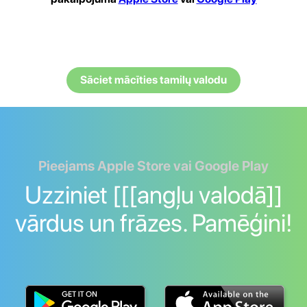
Sāciet mācīties tamilų valodu
Pieejams Apple Store vai Google Play
Uzziniet [[[angļu valodā]]
vārdus un frāzes. Pamēģini!