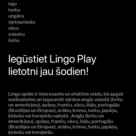
taju
turku
ungāru
vjetnamiešu
vācu
zviedru
čehu
Iegūstiet Lingo Play
lietotni jau šodien!
Lingo spēle ir interesants un efektīvs veids, kā apgūt
svešvalodas un iegaumēt vārdus angļu valodā (britu
un amerikāņu), spāņu, franču, vācu, itāļu, portugāļu
(Brazīlijas un Eiropas), arābu, krievu, turku, japāņu,
ķīniešu vai korejiešu valodā , Angļu (britu un
amerikāņu), spāņu, franču, vācu, itāļu, portugāļu
(Brazīlijas un Eiropas), arābu, krievu, turku, japāņu,
ķīniešu vai korejiešu.