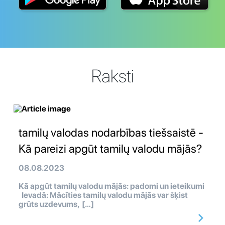
Raksti
tamilų valodas nodarbības tiešsaistē -
Kā pareizi apgūt tamilų valodu mājās?
08.08.2023
Kā apgūt tamilų valodu mājās: padomi un ieteikumi
Ievadā: Mācīties tamilų valodu mājās var šķist
grūts uzdevums, […]