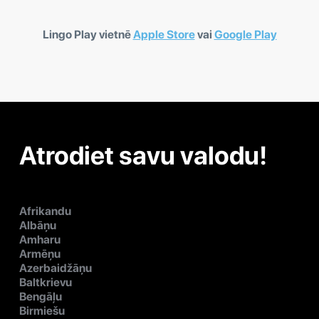
Lingo Play vietnē
Apple Store
vai
Google Play
Atrodiet savu valodu!
Afrikandu
Albāņu
Amharu
Armēņu
Azerbaidžāņu
Baltkrievu
Bengāļu
Birmiešu