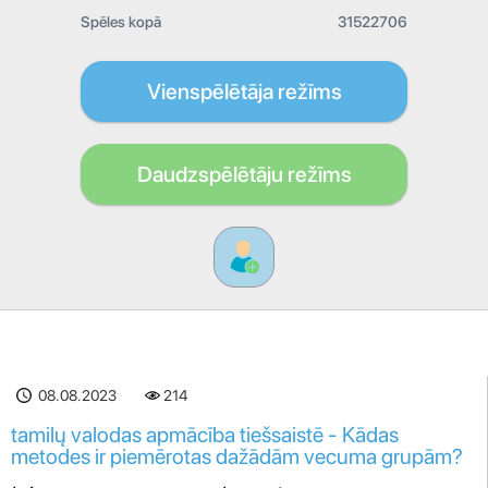
Spēles kopā
31522706
Vienspēlētāja režīms
Daudzspēlētāju režīms
08.08.2023
214
tamilų valodas apmācība tiešsaistē - Kādas
metodes ir piemērotas dažādām vecuma grupām?