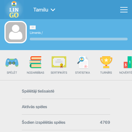
Tamilu
Līmenis
/
SPĒLĒT
NODARBĪBAS
SERTIFIKĀTS
STATISTIKA
TURNĪRS
NOVĒRT
Spēlētāji tiešsaistē
Aktīvās spēles
Šodien izspēlētās spēles
4769