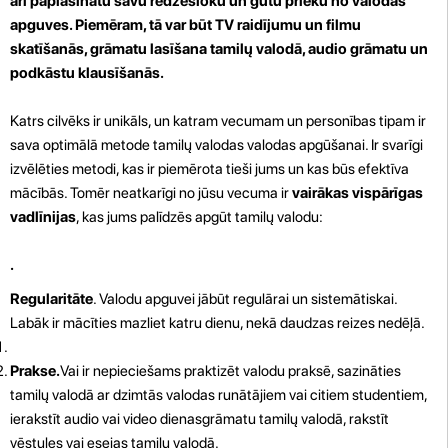
arī paplašinātu savu redzesloku un gūtu prieku no valodas
apguves. Piemēram, tā var būt TV raidījumu un filmu
skatīšanās, grāmatu lasīšana tamilų valodā, audio grāmatu un
podkāstu klausīšanās.
Katrs cilvēks ir unikāls, un katram vecumam un personības tipam ir
sava optimālā metode tamilų valodas valodas apgūšanai. Ir svarīgi
izvēlēties metodi, kas ir piemērota tieši jums un kas būs efektīva
mācībās. Tomēr neatkarīgi no jūsu vecuma ir
vairākas vispārīgas
vadlīnijas
, kas jums palīdzēs apgūt tamilų valodu:
.
Regularitāte
. Valodu apguvei jābūt regulārai un sistemātiskai.
Labāk ir mācīties mazliet katru dienu, nekā daudzas reizes nedēļā.
Prakse.
Vai ir nepieciešams praktizēt valodu praksē, sazināties
tamilų valodā ar dzimtās valodas runātājiem vai citiem studentiem,
ierakstīt audio vai video dienasgrāmatu tamilų valodā, rakstīt
vēstules vai esejas tamilų valodā.