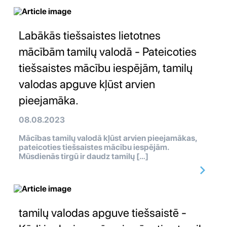
Labākās tiešsaistes lietotnes
mācībām tamilų valodā - Pateicoties
tiešsaistes mācību iespējām, tamilų
valodas apguve kļūst arvien
pieejamāka.
08.08.2023
Mācības tamilų valodā kļūst arvien pieejamākas,
pateicoties tiešsaistes mācību iespējām.
Mūsdienās tirgū ir daudz tamilų […]
tamilų valodas apguve tiešsaistē -