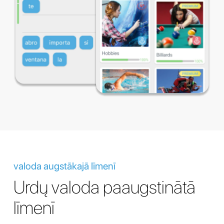
valoda augstākajā līmenī
Urdų valoda paaugstinātā
līmenī