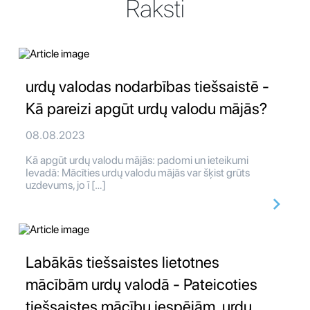
Raksti
urdų valodas nodarbības tiešsaistē -
Kā pareizi apgūt urdų valodu mājās?
08.08.2023
Kā apgūt urdų valodu mājās: padomi un ieteikumi
Ievadā: Mācīties urdų valodu mājās var šķist grūts
uzdevums, jo ī […]
Labākās tiešsaistes lietotnes
mācībām urdų valodā - Pateicoties
tiešsaistes mācību iespējām, urdų