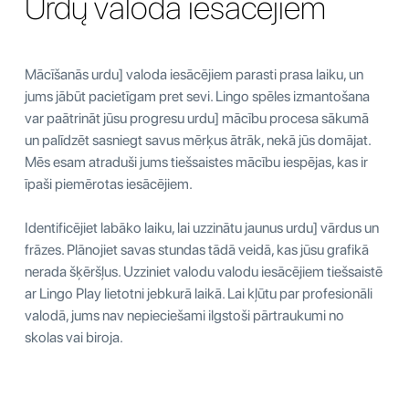
Urdų valoda iesācējiem
Mācīšanās urdu] valoda iesācējiem parasti prasa laiku, un
jums jābūt pacietīgam pret sevi. Lingo spēles izmantošana
var paātrināt jūsu progresu urdu] mācību procesa sākumā
un palīdzēt sasniegt savus mērķus ātrāk, nekā jūs domājat.
Mēs esam atraduši jums tiešsaistes mācību iespējas, kas ir
īpaši piemērotas iesācējiem.
Identificējiet labāko laiku, lai uzzinātu jaunus urdu] vārdus un
frāzes. Plānojiet savas stundas tādā veidā, kas jūsu grafikā
nerada šķēršļus. Uzziniet valodu valodu iesācējiem tiešsaistē
ar Lingo Play lietotni jebkurā laikā. Lai kļūtu par profesionāli
valodā, jums nav nepieciešami ilgstoši pārtraukumi no
skolas vai biroja.