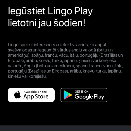
Iegūstiet Lingo Play
lietotni jau šodien!
Lingo spēle ir interesants un efektīvs veids, kā apgūt
svešvalodas un iegaumēt vārdus angļu valodā (britu un
amerikāņu), spāņu, franču, vācu, itāļu, portugāļu (Brazīlijas un
Eiropas), arābu, krievu, turku, japāņu, ķīniešu vai korejiešu
valodā , Angļu (britu un amerikāņu), spāņu, franču, vācu, itāļu,
portugāļu (Brazīlijas un Eiropas), arābu, krievu, turku, japāņu,
ķīniešu vai korejiešu.