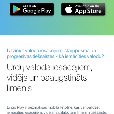
Uzziniet valoda iesācējiem, starpposma un
progresīvas tiešsaistes - kā iemācīties valodu?
Urdų valoda iesācējiem,
vidējs un paaugstināts
līmenis
Lingo Play ir bezmaksas mobilā lietotne, kas var palīdzēt
iemācīties iesācējiem, vidējam, uzlabotam līmenim tiešsaistē.