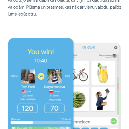
valodu, jo tiem ir dabiska nojauta, ka viņi ir pakļauti dažādām
valodām. Plūsma un prasmes, kas nāk ar vienu valodu, palīdz
jums iegūt otru.