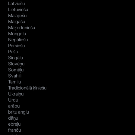
Latviešu
Lietuviešu
Malajiešu
Malgašu
Maķedoniešu
Mongoļu
Nepāliešu
Persiešu
Puštu
Singāļu
Slovēņu
Somāļu
Svahili
Tamilu
Tradicionālā ķīniešu
Ukraiņu
Urdu
arābu
britu angļu
dāņu
ebreju
franču