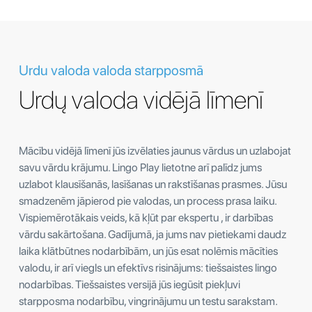
Urdu valoda valoda starpposmā
Urdų valoda vidējā līmenī
Mācību vidējā līmenī jūs izvēlaties jaunus vārdus un uzlabojat
savu vārdu krājumu. Lingo Play lietotne arī palīdz jums
uzlabot klausīšanās, lasīšanas un rakstīšanas prasmes. Jūsu
smadzenēm jāpierod pie valodas, un process prasa laiku.
Vispiemērotākais veids, kā kļūt par ekspertu , ir darbības
vārdu sakārtošana. Gadījumā, ja jums nav pietiekami daudz
laika klātbūtnes nodarbībām, un jūs esat nolēmis mācīties
valodu, ir arī viegls un efektīvs risinājums: tiešsaistes lingo
nodarbības. Tiešsaistes versijā jūs iegūsit piekļuvi
starpposma nodarbību, vingrinājumu un testu sarakstam.