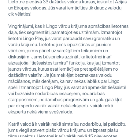
Lietotne piedāvā 33 dažādus valodu kursus, ieskaitot Āzijas
un Eiropas valodas. Jūs varat iemācīties tik daudz valodu,
cik vēlaties!
Vingrinājumi, kas ir Lingo vārdu krājuma apmācības lietotnes
daļa, tiek segmentēti, pamatojoties uz tēmām. Izmantojot
lietotni Lingo Play, jūs varat pārbaudīt savu gramatiku un
vārdu krājumu. Lietotne jums iepazīstinās ar jauniem
vārdiem, pirms pāriet uz sarežģītiem teikumiem un
diskusijām. Jums būs prieks uzzināt, ka lietotnei ir arī
aizraujoša “tiešsaistes turnīru” funkcija, kas ļauj izmantot
jaunos vārdus, kurus esat iemācījies pret spēlētājiem no
dažādām valstīm. Ja jūs meklējat bezmaksas valodu
mācīšanos, mēs derējam, ka nav nekas labāks par Lingo
spēli. Izmantojot Lingo Play, jūs varat arī apmeklēt tiešsaistē
vai bezsaistē nodarbības iesācējiem, nodarbības
starpposmiem, nodarbības progresīvām un galu galā kļūt
par ekspertu vairāk vairāk nekā ekspertu vairāk nekā
ekspertu nekā viena svešvaloda.
Katrā valodā ir vairāk nekā simts īsu nodarbību, lai palīdzētu
jums viegli aptvert plašo vārdu krājumu un izprast plašu
tēmu spektru. Lietotnei ir arī vairāk nekā 15 pievienotas