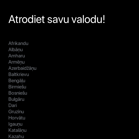
Atrodiet savu valodu!
Afrikandu
Albāņu
Amharu
Armēņu
Azerbaidžāņu
Baltkrievu
Bengāļu
Birmiešu
Bosniešu
Bulgāru
Dari
Gruzīnu
Horvātu
Igauņu
Katalāņu
Kazahu