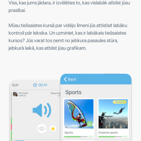
Viss, kas jums jādara, ir izvēlēties to, kas vislabāk atbilst jūsu
prasībai.
Mūsu tiešsaistes kursā par vidējo līmeni jūs attīstīsit labāku
kontroli pār leksika. Un uzminiet, kas ir labākais tiešsaistes
kursos? Jūs varat tos ņemt no jebkura pasaules stūra,
jebkurā laikā, kas atbilst jūsu grafikam.