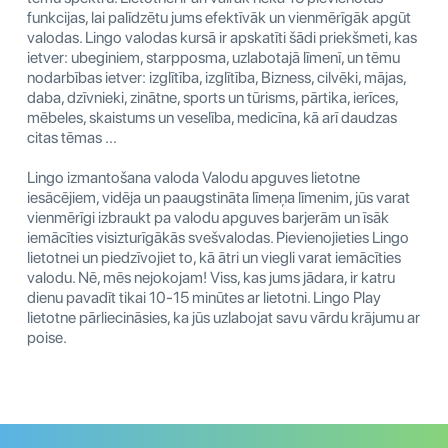
funkcijas, lai palīdzētu jums efektīvāk un vienmērīgāk apgūt
valodas. Lingo valodas kursā ir apskatīti šādi priekšmeti, kas
ietver: ubeginiem, starpposma, uzlabotajā līmenī, un tēmu
nodarbības ietver: izglītība, izglītība, Bizness, cilvēki, mājas,
daba, dzīvnieki, zinātne, sports un tūrisms, pārtika, ierīces,
mēbeles, skaistums un veselība, medicīna, kā arī daudzas
citas tēmas ...
Lingo izmantošana valoda Valodu apguves lietotne
iesācējiem, vidēja un paaugstināta līmeņa līmenim, jūs varat
vienmērīgi izbraukt pa valodu apguves barjerām un īsāk
iemācīties visizturīgākās svešvalodas. Pievienojieties Lingo
lietotnei un piedzīvojiet to, kā ātri un viegli varat iemācīties
valodu. Nē, mēs nejokojam! Viss, kas jums jādara, ir katru
dienu pavadīt tikai 10-15 minūtes ar lietotni. Lingo Play
lietotne pārliecināsies, ka jūs uzlabojat savu vārdu krājumu ar
poise.