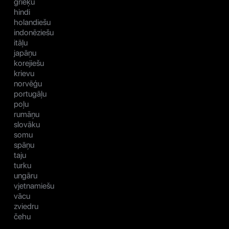
grieķu
hindi
holandiešu
indonēziešu
itāļu
japāņu
korejiešu
krievu
norvēģu
portugāļu
poļu
rumāņu
slovāku
somu
spāņu
taju
turku
ungāru
vjetnamiešu
vācu
zviedru
čehu