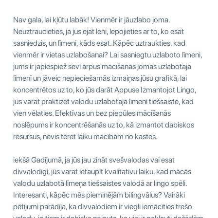
Nav gala, lai kļūtu labāk! Vienmēr ir jāuzlabo joma.
Neuztraucieties, ja jūs ejat lēni, lepojieties ar to, ko esat
sasniedzis, un līmeni, kāds esat. Kāpēc uztraukties, kad
vienmēr ir vietas uzlabošanai? Lai sasniegtu uzlaboto līmeni,
jums ir jāpiespiež sevi ārpus mācīšanās jomas uzlabotajā
līmenī un jāveic nepieciešamās izmaiņas jūsu grafikā, lai
koncentrētos uz to, ko jūs darāt Appuse Izmantojot Lingo,
jūs varat praktizēt valodu uzlabotajā līmenī tiešsaistē, kad
vien vēlaties. Efektīvas un bez piepūles mācīšanās
noslēpums ir koncentrēšanās uz to, kā izmantot dabiskos
resursus, nevis tērēt laiku mācībām no kastes.
iekšā Gadījumā, ja jūs jau zināt svešvalodas vai esat
divvalodīgi, jūs varat ietaupīt kvalitatīvu laiku, kad mācās
valodu uzlabotā līmeņa tiešsaistes valodā ar lingo spēli.
Interesanti, kāpēc mēs pieminējām bilingvālus? Vairāki
pētījumi parādīja, ka divvalodiem ir viegli iemācīties trešo