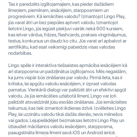
Tas ir paredzēts izglītojamajiem, kas pieder dažādiem
līmeņiem, piemēram, iesācējiem, starpposmiem un
progresīviem. Kā iemācīties valodu? Izmantojot Lingo Play,
jūs varat ātri un bez piepūles aptvert valodu. Izmantojot
lietotni Lingo, jūs iegūsit piekļuvi vairāk nekā 600 kursiem,
kas ietver vārdus, frāzes, flashcards, prakses vingrinājumus,
testus, konkursus un daudz ko citu. Jūs varat arī apbalvot ar
sertifikātu, kad esat veiksmīgi pabeidzis visas valodas
nodarbības.
Lingo spēle ir interaktīva tiešsaistes apmācība iesācējiem kā
arī starpposma un padziļinātus izglītojamos. Mēs negaidām,
ka jums vispār būs zināšanas par valodu. Pirmā lieta, kas ir
kritiska, lai apgūtu valodu iesācējiem, ir izprast valodas
pamatus. Vienkārši dialogi var palīdzēt ātri un efektīvi apgūt
valodu. Ja jūs iemācāties uzlabotā līmenī, Lingo var ļoti
palīdzēt atsvaidzināt jūsu esošās zināšanas. Jūs iemācīsities
teikumus, kas tiek izmantoti ikdienas dzīvē. Izvēlieties Lingo
Play, lai uzzinātu valodu tikai dažās dienās, nevis mēnešos
vai gados. Lejupielādējiet bezmaksas lietotni Lingo Play un
izbaudiet mācīšanos valodu iesācējiem, starpposma,
paaugstināta līmeņa līmenī savā iOS un Android ierīcē.