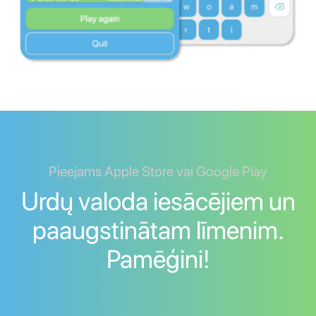
Pieejams Apple Store vai Google Play
Urdų valoda iesācējiem un
paaugstinātam līmenim.
Pamēģini!