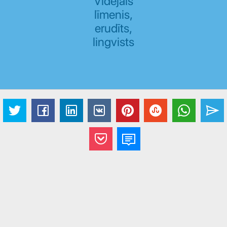
Vidējais
līmenis,
erudīts,
lingvists