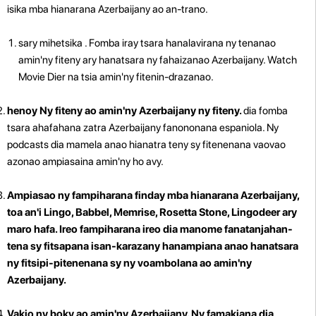
isika mba hianarana Azerbaijany ao an-trano.
sary mihetsika . Fomba iray tsara hanalavirana ny tenanao
amin'ny fiteny ary hanatsara ny fahaizanao Azerbaijany. Watch
Movie Dier na tsia amin'ny fitenin-drazanao.
henoy Ny fiteny ao amin'ny Azerbaijany ny fiteny.
dia fomba
tsara ahafahana zatra Azerbaijany fanononana espaniola. Ny
podcasts dia mamela anao hianatra teny sy fitenenana vaovao
azonao ampiasaina amin'ny ho avy.
Ampiasao ny fampiharana finday mba hianarana Azerbaijany,
toa an'i Lingo, Babbel, Memrise, Rosetta Stone, Lingodeer ary
maro hafa. Ireo fampiharana ireo dia manome fanatanjahan-
tena sy fitsapana isan-karazany hanampiana anao hanatsara
ny fitsipi-pitenenana sy ny voambolana ao amin'ny
Azerbaijany.
Vakio ny boky ao amin'ny Azerbaijany. Ny famakiana dia