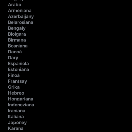
Arabo
Armeniana
Azerbaijany
Belarosiana
Bengaly
Biolgara
Birmana
Bosniana
Danoà
Dary
Espaniola
Estoniana
Finoà
Frantsay
Grika
Hebreo
Hongariana
Indoneziana
Iraniana
Italiana
Japoney
Karana