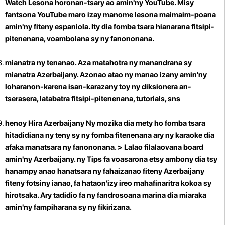
Watch Lesona horonan-tsary ao amin'ny YouTube.
Misy
fantsona YouTube maro izay manome lesona maimaim-poana
amin'ny fiteny espaniola. Ity dia fomba tsara hianarana fitsipi-
pitenenana, voambolana sy ny fanononana.
mianatra ny tenanao.
Aza matahotra ny manandrana sy
mianatra Azerbaijany. Azonao atao ny manao izany amin'ny
loharanon-karena isan-karazany toy ny diksionera an-
tserasera, latabatra fitsipi-pitenenana, tutorials, sns
henoy Hira Azerbaijany
Ny mozika dia mety ho fomba tsara
hitadidiana ny teny sy ny fomba fitenenana ary ny karaoke dia
afaka manatsara ny fanononana. > Lalao filalaovana board
amin'ny Azerbaijany. ny Tips fa voasarona etsy ambony dia tsy
hanampy anao hanatsara ny fahaizanao fiteny Azerbaijany
fiteny fotsiny ianao, fa hataon'izy ireo mahafinaritra kokoa sy
hirotsaka. Ary tadidio fa ny fandrosoana marina dia miaraka
amin'ny fampiharana sy ny fikirizana.