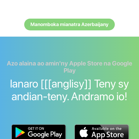
Manomboka mianatra Azerbaijany
Azo alaina ao amin'ny Apple Store na Google
Play
Ianaro [[[anglisy]] Teny sy
andian-teny. Andramo io!