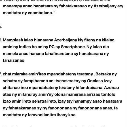
manampy anao hanatsara ny fahatakaranao ny Azerbaijany ary
manitatra ny voambolana. "
Mampiasà lalao hianarana Azerbaijany Ny fiteny
na kilalao
amin'ny indies ho an'ny PC sy Smartphone. Ny lalao dia
mamela anao hanana fahafinaretana sy hanatsarana ny
fahaizanao
chat miaraka amin'ireo mpandahateny teratany
. Betsaka ny
sehatra sy fampiharana an-tserasera toy ny Onclass izay
ahitanao ireo mpandahateny teratany hifandraisana. Azonao
atao ny mifandray amin'ny olona manerana an'izao tontolo
izao amin'ireto sehatra ireto, izay tsy hanampy anao hanatsara
ny fahatakaranao sy ny fanononana ny fanononana anao, fa
manitatra ny faravodilanitra ihany koa.