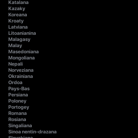
Katalana
Kazaky
Koreana
Kroaty
Latviana
Litoanianina
Malagasy
Malay
Masedoniana
Mongoliana
Nepali
Norveziana
Okrainiana
Ordoa
Pays-Bas
Persiana
Poloney
Portogey
Romana
Rosiana
Singaliana
Sinoa nentin-drazana
Slovakiana