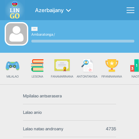
Azerbaijany
Ambaratonga
/
MILALAO
LESONA
FANAMARINANA
ANTONTAN'ISA
FIFANINANANA
NAO
Mpilalao antserasera
Lalao anio
Lalao natao androany
4735