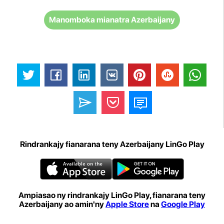
Manomboka mianatra Azerbaijany
Rindrankajy fianarana teny Azerbaijany LinGo Play
Ampiasao ny rindrankajy LinGo Play, fianarana teny
Azerbaijany ao amin'ny
Apple Store
na
Google Play