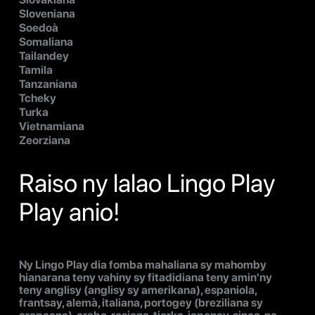
Sloveniana
Soedoà
Somaliana
Tailandey
Tamila
Tanzaniana
Tcheky
Turka
Vietnamiana
Zeorziana
Raiso ny lalao Lingo Play
Play anio!
Ny Lingo Play dia fomba mahaliana sy mahomby
hianarana teny vahiny sy fitadidiana teny amin'ny
teny anglisy (anglisy sy amerikana), espaniola,
frantsay, alemà, italiana, portogey (breziliana sy