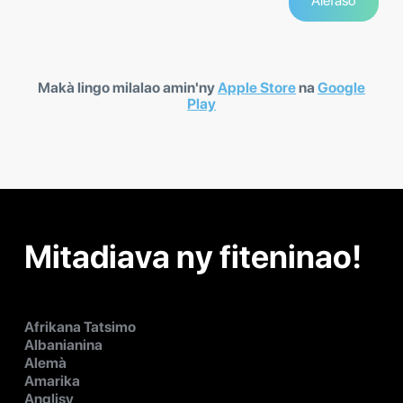
Makà lingo milalao amin'ny
Apple Store
na
Google
Play
Mitadiava ny fiteninao!
Afrikana Tatsimo
Albanianina
Alemà
Amarika
Anglisy