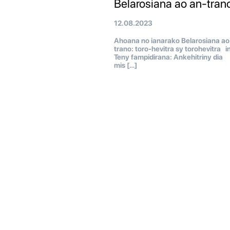
Belarosiana ao an-tran
12.08.2023
Ahoana no ianarako Belarosiana ao
trano: toro-hevitra sy torohevitra i
Teny fampidirana: Ankehitriny dia
mis […]