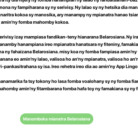
inona ny fampiharana sy ny serivisy. Ny lalao sy ny hetsika dia m
inaritra kokoa sy manosika, ary manampy ny mpianatra hanao tsian
reo amin'ny fomba mahomby kokoa.
rivisy izay mampiasa fandikan-teny hianarana Belarosiana. Ny iray
fanamby hanampiana ireo mpianatra hanatsara ny fiteniny, famaki
na ny fahaizana Belarosiana.
misy koa ny fomba fampiasa amin'ny f
nanana eo amin'ny lalao, valisoa ho an'ny mpianatra, valisoa ho an'
i-pankasitrahana sy isa. Ireo rehetra ireo dia ao amin'ny App Lingo
manamarika fa tsy tokony ho lasa fomba voalohany sy ny fomba fia
 mahomby amin'ny fitambarana fomba hafa toy ny famakiana sy ny f
Manomboka mianatra Belarosiana