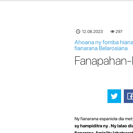
12.08.2023
297
Ahoana ny fomba hiana
fianarana Belarosiana
Fanapahan-ke
Ny fianarana espaniola dia met
sy hampiditra ny
. Ny lalao d
fianarana. Amin'ity lahatsor