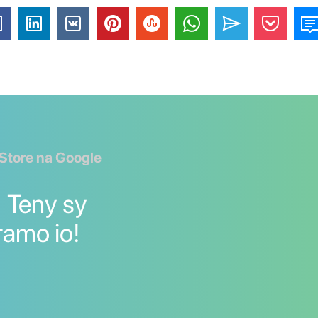
 Store na Google
] Teny sy
ramo io!