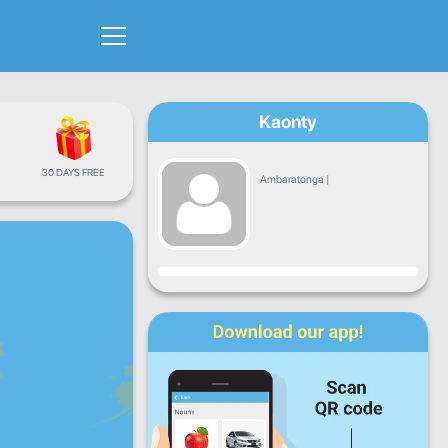
Kaonty
30 DAYS FREE
Ambaratonga
|
Fandrosoana
Alatsinainy
Talata
Alarobia
Alakamisy