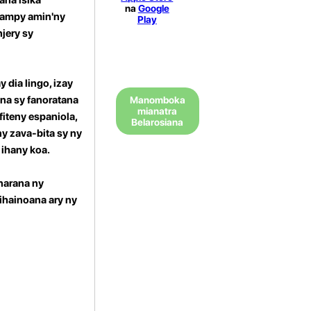
na
Google
anampy amin'ny
Play
jery sy
 dia lingo, izay
ana sy fanoratana
Manomboka
mianatra
iteny espaniola,
Belarosiana
ny zava-bita sy ny
 ihany koa.
narana ny
ihainoana ary ny