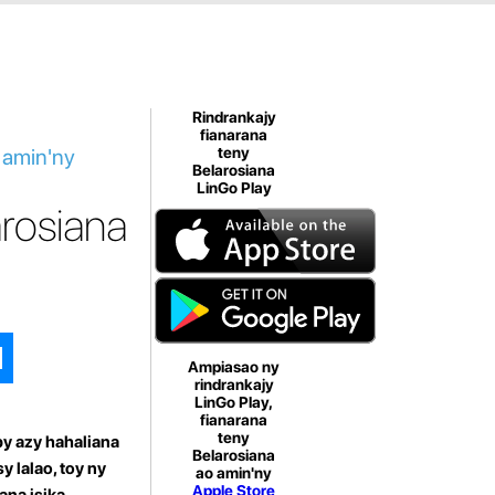
Rindrankajy
fianarana
 amin'ny
teny
Belarosiana
LinGo Play
arosiana
Ampiasao ny
rindrankajy
LinGo Play,
fianarana
teny
py azy hahaliana
Belarosiana
y lalao, toy ny
ao amin'ny
Apple Store
ana isika