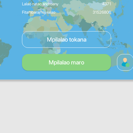
Lalao natao androany
4371
Fitambaran'ny lalao
31526806
Mpilalao tokana
Mpilalao maro