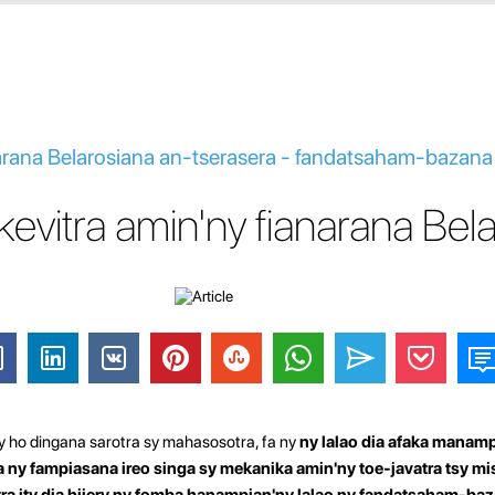
rana Belarosiana an-tserasera - fandatsaham-bazana
vitra amin'ny fianarana Bel
y ho dingana sarotra sy mahasosotra, fa ny
ny lalao dia afaka manam
ia ny fampiasana ireo singa sy mekanika amin'ny toe-javatra tsy mis
atra ity dia hijery ny fomba hanampian'ny lalao ny fandatsaham-baz