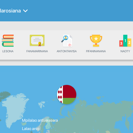
larosiana
LESONA
FANAMARINANA
ANTONTAN'ISA
FIFANINANANA
NAOTY
Mpilalao antserasera
Lalao anio