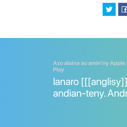
Azo alaina ao amin'ny Apple
Play
Ianaro [[[anglisy]
andian-teny. And