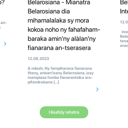
o?
Belarosiana - Mianatra
Be
Belarosiana dia
In
mihamalalaka sy mora
12.
 an-
n
kokoa noho ny fahafaham-
inon
Bela
baraka amin'ny alàlan'ny
tena
anao
fianarana an-tserasera
12.08.2023
& ndash; Ny fampiharana fianarana
fiteny, anisan'izany Belarosiana, izay
mampiasa fomba fianarantsika ara-
pifandraisana […]
Hisafidy rehetra