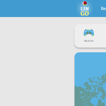
Be
MILALAO