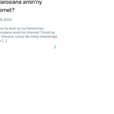
larosiana amin'ny
ternet?
08.2023
a ny pros sy ny fianaranao
rosiana amin'ny Internet? Amin'ny
 fotoana. Izany dia mety hahatonga
 […]