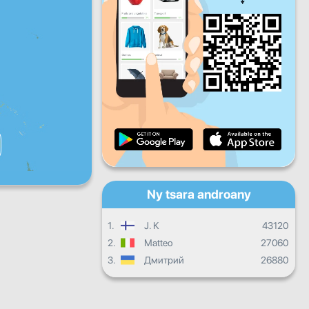
Zoma
Sabotsy
Alahady
Fandrosoana isan'andro
Fandrosoana isambolana
Fanamarinana
Fandrosoana ankapobeny
Ny tsara androany
1.
J. K
43120
2.
Matteo
27060
3.
Дмитрий
26880