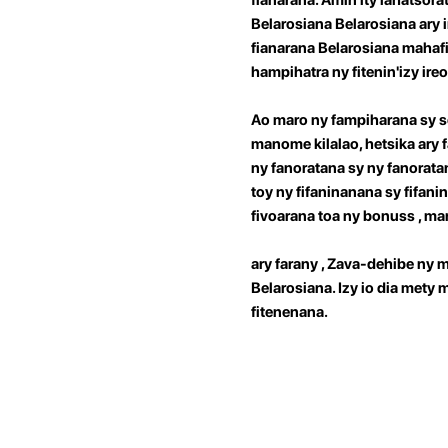
Belarosiana Belarosiana ary 
fianarana Belarosiana mahaf
hampihatra ny fitenin'izy i
Ao maro ny fampiharana sy se
manome kilalao, hetsika ary 
ny fanoratana sy ny fanorata
toy ny fifaninanana sy fifani
fivoarana toa ny bonuss , mar
ary farany , Zava-dehibe ny 
Belarosiana. Izy io dia mety
fitenenana.