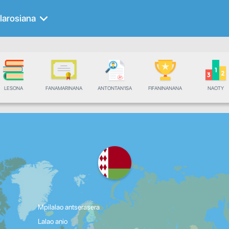
larosiana
LESONA
FANAMARINANA
ANTONTAN'ISA
FIFANINANANA
NAOTY
Mpilalao antserasera
Lalao anio