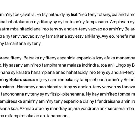
n'ny toe-javatra. Fa tsy mitadidy ny lisitr'ireo teny fotsiny, dia andr
mba hahatakarana ny dikany sy ny tontolon'ny fampiasana.
Ampiasao ny 
tra mba hitadidiana ireo teny sy andian-teny vaovao ao amin'ny Belar
atra ny teny vaovao sy ny famaritana azy etsy ankilany. Avy eo, rehefa 
ny famaritana ny teny.
rana fiteny: Betsaka ny fiteny espaniola espaniola izay afaka manamp
. Ny sasany amin'ireo fampiharana malaza indrindra, toa an'i Lingo sy B
nana sy karatra hanampiana anao hahatadidy ireo teny sy andian-teny
n'ny Belarosiana:
mijery sarimihetsika sy fampisehoana amin'ny Belar
arosiana . Hanampy anao hianatra teny sy andian-teny vaovao sy fanaz
fanononana ny teny sy ny fitsipi-pitenenana.
Ny iray amin'ireo fomba 
ampiresaka amin'ny amin'ny teny espaniola dia ny fifandraisana amin'
rosiana koa. Azonao atao ny mandray anjara vondrona an-tserasera mba
ioba mifampiresaka ao an-tanànanao.