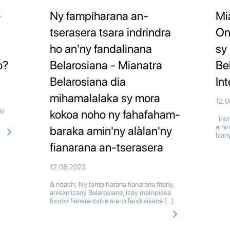
-
Ny fampiharana an-
Mi
tserasera tsara indrindra
On
ho an'ny fandalinana
sy
o?
Belarosiana - Mianatra
Be
Belarosiana dia
In
mihamalalaka sy mora
12.
ny
kokoa noho ny fahafaham-
inon
amin
baraka amin'ny alàlan'ny
Izan
fianarana an-tserasera
12.08.2023
& ndash; Ny fampiharana fianarana fiteny,
anisan'izany Belarosiana, izay mampiasa
fomba fianarantsika ara-pifandraisana […]