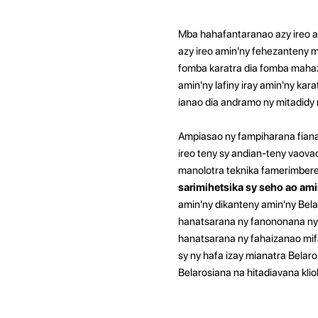
Mba hahafantaranao azy ireo ami
azy ireo amin'ny fehezanteny 
fomba karatra dia fomba mahaza
amin'ny lafiny iray amin'ny kar
ianao dia andramo ny mitadidy 
Ampiasao ny fampiharana fiana
ireo teny sy andian-teny vaovao
manolotra teknika famerimbere
sarimihetsika sy seho ao ami
amin'ny dikanteny amin'ny Bel
hanatsarana ny fanononana ny 
hanatsarana ny fahaizanao mif
sy ny hafa izay mianatra Bela
Belarosiana na hitadiavana kl