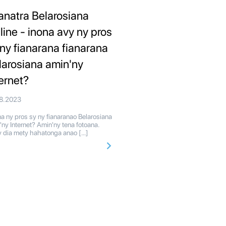
anatra Belarosiana
line - inona avy ny pros
 ny fianarana fianarana
larosiana amin'ny
ternet?
08.2023
a ny pros sy ny fianaranao Belarosiana
'ny Internet? Amin'ny tena fotoana.
y dia mety hahatonga anao […]