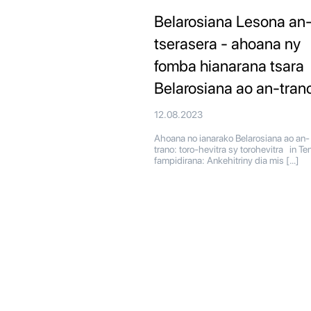
Belarosiana Lesona an
tserasera - ahoana ny
fomba hianarana tsara
Belarosiana ao an-tran
12.08.2023
Ahoana no ianarako Belarosiana ao an-
trano: toro-hevitra sy torohevitra in Te
fampidirana: Ankehitriny dia mis […]