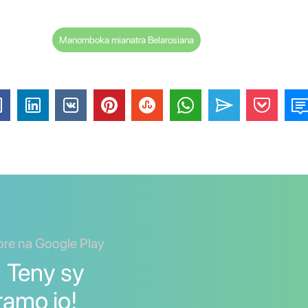
Manomboka mianatra Belarosiana
ore na Google Play
] Teny sy
ramo io!