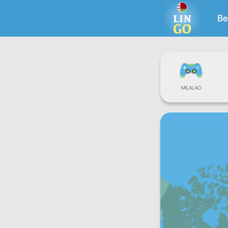
Be
MILALAO