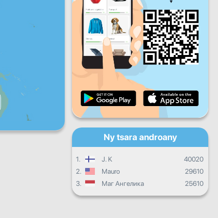
Zoma
Sabotsy
Alahady
Fandrosoana isan'andro
Fandrosoana isambolana
Fanamarinana
Fandrosoana ankapobeny
Ny tsara androany
1.
J. K
40020
2.
Mauro
29610
3.
Маг Ангелика
25610