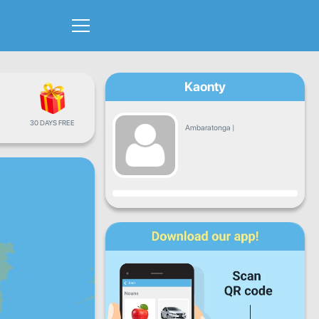
Kaonty
30 DAYS FREE
Ambaratonga
|
Fandrosoana
Alatsinainy
Talata
Alarobia
Alakamisy