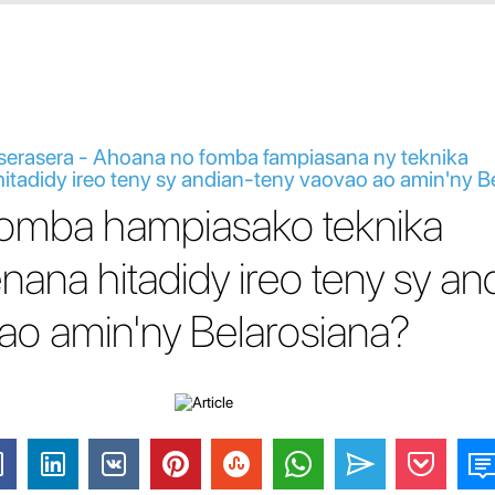
tserasera - Ahoana no fomba fampiasana ny teknika
tadidy ireo teny sy andian-teny vaovao ao amin'ny B
omba hampiasako teknika
ana hitadidy ireo teny sy an
ao amin'ny Belarosiana?