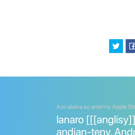
Azo alaina ao amin'ny Apple St
Ianaro [[[anglisy]
andian-teny. And