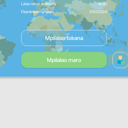
Lalao natao androany
4031
Fitambaran'ny lalao
31532924
Mpilalao tokana
Mpilalao maro