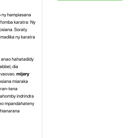
amo ny hampiasana
fomba karatra: Ny
osiana. Soraty
mamadika ny karatra
y anao hahatadidy
abbel, dia
 vaovao.
mijery
osiana miaraka
aran-tena
mahomby indrindra
ireo mpandahateny
 hianarana