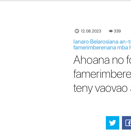
12.08.2023
339
Ianaro Belarosiana an-
famerimberenana mba hi
Ahoana no f
famerimberen
teny vaovao 