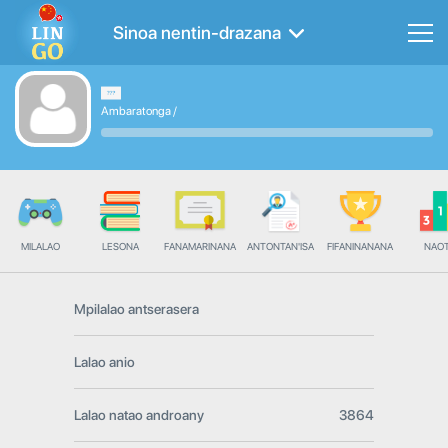
Sinoa nentin-drazana
Ambaratonga
/
MILALAO
LESONA
FANAMARINANA
ANTONTAN'ISA
FIFANINANANA
NAO
Mpilalao antserasera
Lalao anio
Lalao natao androany
3864