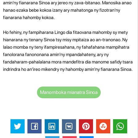
amin'ny fianarana Sinoa ary jereo ny zava-bitanao. Manosika anao
hanao ezaka bebe kokoa izany ary mahatonga ny fizotran'ny
fianarana hahomby kokoa.
Ho fehiny, ny fampiharana Lingo dia fitaovana mahomby sy mety
hianarana ny tenany Sinoa tsy misy mpitaiza ao an-tranonao. Ny
lalao momba ny teny ifampiresahana, ny fahafahana mampihatra
fanolorana fanononana amin'ny mpandahateny, ary ny
fandaharam-pahalalana mora mandefitra dia manome safidy tsara
indrindra ho an'ireo mikendry ny hahomby amin'ny fianarana Sinoa.
Manomboka mianatra Sinoa