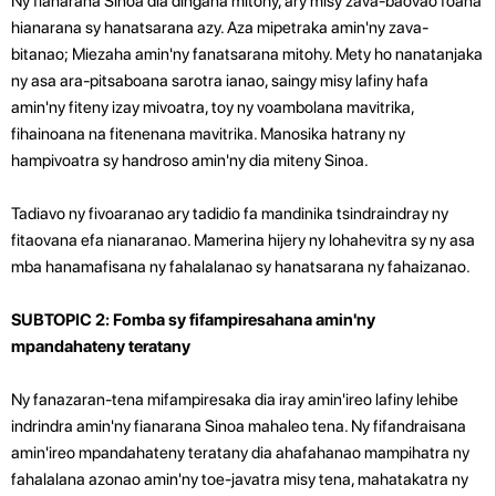
Ny fianarana Sinoa dia dingana mitohy, ary misy zava-baovao foana
hianarana sy hanatsarana azy. Aza mipetraka amin'ny zava-
bitanao; Miezaha amin'ny fanatsarana mitohy. Mety ho nanatanjaka
ny asa ara-pitsaboana sarotra ianao, saingy misy lafiny hafa
amin'ny fiteny izay mivoatra, toy ny voambolana mavitrika,
fihainoana na fitenenana mavitrika. Manosika hatrany ny
hampivoatra sy handroso amin'ny dia miteny Sinoa.
Tadiavo ny fivoaranao ary tadidio fa mandinika tsindraindray ny
fitaovana efa nianaranao. Mamerina hijery ny lohahevitra sy ny asa
mba hanamafisana ny fahalalanao sy hanatsarana ny fahaizanao.
SUBTOPIC 2: Fomba sy fifampiresahana amin'ny
mpandahateny teratany
Ny fanazaran-tena mifampiresaka dia iray amin'ireo lafiny lehibe
indrindra amin'ny fianarana Sinoa mahaleo tena. Ny fifandraisana
amin'ireo mpandahateny teratany dia ahafahanao mampihatra ny
fahalalana azonao amin'ny toe-javatra misy tena, mahatakatra ny