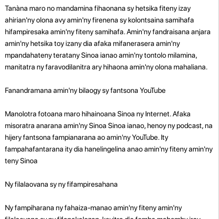
Tanàna maro no mandamina fihaonana sy hetsika fiteny izay
ahirian'ny olona avy amin'ny firenena sy kolontsaina samihafa
hifampiresaka amin'ny fiteny samihafa. Amin'ny fandraisana anjara
amin'ny hetsika toy izany dia afaka mifanerasera amin'ny
mpandahateny teratany Sinoa ianao amin'ny tontolo milamina,
manitatra ny faravodilanitra ary hihaona amin'ny olona mahaliana.
Fanandramana amin'ny bilaogy sy fantsona YouTube
Manolotra fotoana maro hihainoana Sinoa ny Internet. Afaka
misoratra anarana amin'ny Sinoa Sinoa ianao, henoy ny podcast, na
hijery fantsona fampianarana ao amin'ny YouTube. Ity
fampahafantarana ity dia hanelingelina anao amin'ny fiteny amin'ny
teny Sinoa
Ny filalaovana sy ny fifampiresahana
Ny fampiharana ny fahaiza-manao amin'ny fiteny amin'ny