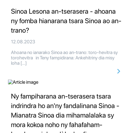
Sinoa Lesona an-tserasera - ahoana
ny fomba hianarana tsara Sinoa ao an-
trano?
12.08.2023
Ahoana no ianarako Sinoa ao an-trano: toro-hevitra sy
torohevitra in Teny fampidirana: Ankehitriny dia misy
loha […]
Ny fampiharana an-tserasera tsara
indrindra ho an'ny fandalinana Sinoa -
Mianatra Sinoa dia mihamalalaka sy
mora kokoa noho ny fahafaham-