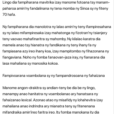
Lingo dia fampiharana mavitrika izay manome fotoana tsy manam-
paharoa amin'ny fandalinana ny tena momba ny Sinoa sy ny fiteny
70 hafa.
Ny fampiharana dia manolotra ny lalao amin'ny teny ifampiresahana
sy ny lalao mifampiresaka izay mahatonga ny fizotran'ny tsianjery
teny vaovao mahafinaritra sy mahomby. Ny kilalao karatra dia
mamela anao tsy hianatra ny fandikana ny teny ihany fa ny
fampiasana azy ireo ihany koa, izay mampitombo ny fihazonana ny
fiangaviana. Noho ny fomba fanaovan-jaza iray, ny fianarana dia
lasa mahaliana sy manosika kokoa.
Fampivoarana voambolana sy ny fampandrosoana ny fahaizana
Manome angon-drakitra sy andian-teny be dia be ny lingo,
manampy anao hanitatra ny voambolanao ary hanatsara ny
fahaizanao lexical. Azonao atao ny misafidy ny lohahevitra izay
mahaliana anao indrindra ary mianatra teny sy fitenenana
mifandraika amin'ireo faritra ireo. Ity fomba manokana ity dia