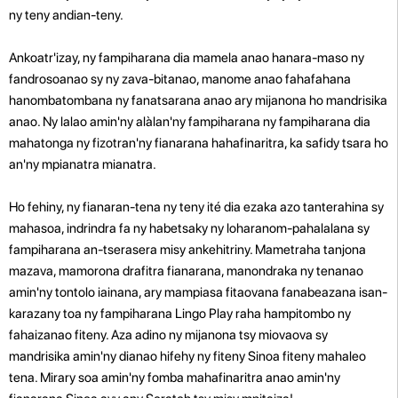
ny teny andian-teny.
Ankoatr'izay, ny fampiharana dia mamela anao hanara-maso ny
fandrosoanao sy ny zava-bitanao, manome anao fahafahana
hanombatombana ny fanatsarana anao ary mijanona ho mandrisika
anao. Ny lalao amin'ny alàlan'ny fampiharana ny fampiharana dia
mahatonga ny fizotran'ny fianarana hahafinaritra, ka safidy tsara ho
an'ny mpianatra mianatra.
Ho fehiny, ny fianaran-tena ny teny ité dia ezaka azo tanterahina sy
mahasoa, indrindra fa ny habetsaky ny loharanom-pahalalana sy
fampiharana an-tserasera misy ankehitriny. Mametraha tanjona
mazava, mamorona drafitra fianarana, manondraka ny tenanao
amin'ny tontolo iainana, ary mampiasa fitaovana fanabeazana isan-
karazany toa ny fampiharana Lingo Play raha hampitombo ny
fahaizanao fiteny. Aza adino ny mijanona tsy miovaova sy
mandrisika amin'ny dianao hifehy ny fiteny Sinoa fiteny mahaleo
tena. Mirary soa amin'ny fomba mahafinaritra anao amin'ny