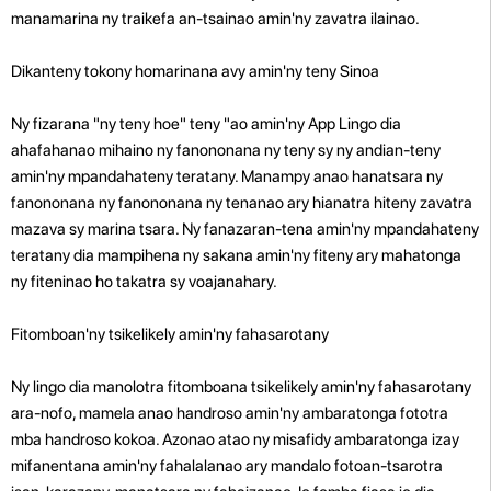
manamarina ny traikefa an-tsainao amin'ny zavatra ilainao.
Dikanteny tokony homarinana avy amin'ny teny Sinoa
Ny fizarana "ny teny hoe" teny "ao amin'ny App Lingo dia
ahafahanao mihaino ny fanononana ny teny sy ny andian-teny
amin'ny mpandahateny teratany. Manampy anao hanatsara ny
fanononana ny fanononana ny tenanao ary hianatra hiteny zavatra
mazava sy marina tsara. Ny fanazaran-tena amin'ny mpandahateny
teratany dia mampihena ny sakana amin'ny fiteny ary mahatonga
ny fiteninao ho takatra sy voajanahary.
Fitomboan'ny tsikelikely amin'ny fahasarotany
Ny lingo dia manolotra fitomboana tsikelikely amin'ny fahasarotany
ara-nofo, mamela anao handroso amin'ny ambaratonga fototra
mba handroso kokoa. Azonao atao ny misafidy ambaratonga izay
mifanentana amin'ny fahalalanao ary mandalo fotoan-tsarotra