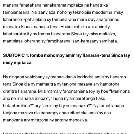
manana fahafahana hanakarama mpitaiza na hanatrika
fampianarana. Na izany aza, noho ny teknolojia maoderina, misy
loharanom-pahalalana sy fampiharana maro izay ahafahanao
mianatra Sinoa mahaleo tena. Hodinihintsika ato amin'ity
lahatsoratra ity ny fomba hianarana Sinoa tsy misy mpitaiza,
mampiasa loharano sy fampiharana isan-karazany samihafa.
SUBTOPIC 1: fomba mahomby amin'ny fianaran-tena Sinoa tsy
misy mpitaiza
Ny dingana voalohany sy manan-danja indrindra amin'ny fianaran-
tena Sinoa dia ny mamaritra ny tanjona mazava ary hamorona
drafitra fianarana. Mila mamaly fanontaniana toy ny hoe "Maninona
aho no mianatra Sinoa?", "Inona ny ambaratonga tiako
hotanterahina?" ary "amin'ny firy no ananako?". Ny fametrahana
tanjona mazava dia hanampy anao hifantoka amin'ny asa
manokana ary mitazona ny antony manosika.