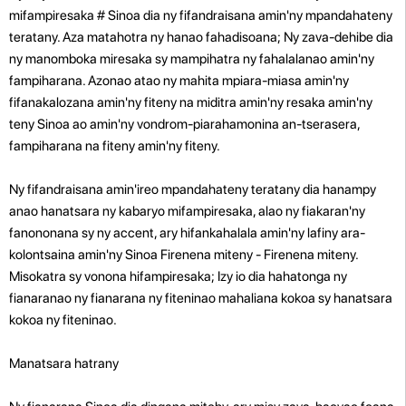
mifampiresaka # Sinoa dia ny fifandraisana amin'ny mpandahateny
teratany. Aza matahotra ny hanao fahadisoana; Ny zava-dehibe dia
ny manomboka miresaka sy mampihatra ny fahalalanao amin'ny
fampiharana. Azonao atao ny mahita mpiara-miasa amin'ny
fifanakalozana amin'ny fiteny na miditra amin'ny resaka amin'ny
teny Sinoa ao amin'ny vondrom-piarahamonina an-tserasera,
fampiharana na fiteny amin'ny fiteny.
Ny fifandraisana amin'ireo mpandahateny teratany dia hanampy
anao hanatsara ny kabaryo mifampiresaka, alao ny fiakaran'ny
fanononana sy ny accent, ary hifankahalala amin'ny lafiny ara-
kolontsaina amin'ny Sinoa Firenena miteny - Firenena miteny.
Misokatra sy vonona hifampiresaka; Izy io dia hahatonga ny
fianaranao ny fianarana ny fiteninao mahaliana kokoa sy hanatsara
kokoa ny fiteninao.
Manatsara hatrany