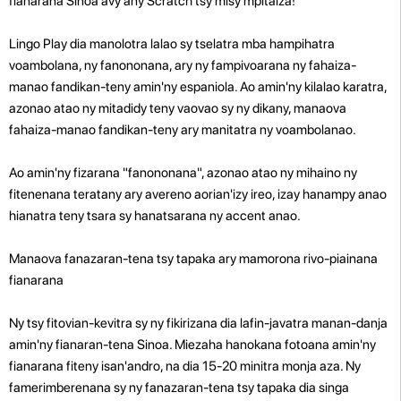
fianarana Sinoa avy any Scratch tsy misy mpitaiza!
Lingo Play dia manolotra lalao sy tselatra mba hampihatra
voambolana, ny fanononana, ary ny fampivoarana ny fahaiza-
manao fandikan-teny amin'ny espaniola. Ao amin'ny kilalao karatra,
azonao atao ny mitadidy teny vaovao sy ny dikany, manaova
fahaiza-manao fandikan-teny ary manitatra ny voambolanao.
Ao amin'ny fizarana "fanononana", azonao atao ny mihaino ny
fitenenana teratany ary avereno aorian'izy ireo, izay hanampy anao
hianatra teny tsara sy hanatsarana ny accent anao.
Manaova fanazaran-tena tsy tapaka ary mamorona rivo-piainana
fianarana
Ny tsy fitovian-kevitra sy ny fikirizana dia lafin-javatra manan-danja
amin'ny fianaran-tena Sinoa. Miezaha hanokana fotoana amin'ny
fianarana fiteny isan'andro, na dia 15-20 minitra monja aza. Ny
famerimberenana sy ny fanazaran-tena tsy tapaka dia singa