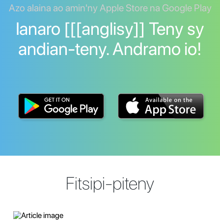
Azo alaina ao amin'ny Apple Store na Google Play
Ianaro [[[anglisy]] Teny sy
andian-teny. Andramo io!
Fitsipi-piteny