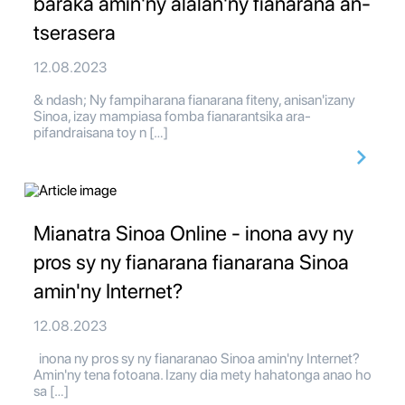
baraka amin'ny alàlan'ny fianarana an-
tserasera
12.08.2023
& ndash; Ny fampiharana fianarana fiteny, anisan'izany
Sinoa, izay mampiasa fomba fianarantsika ara-
pifandraisana toy n […]
Mianatra Sinoa Online - inona avy ny
pros sy ny fianarana fianarana Sinoa
amin'ny Internet?
12.08.2023
inona ny pros sy ny fianaranao Sinoa amin'ny Internet?
Amin'ny tena fotoana. Izany dia mety hahatonga anao ho
sa […]