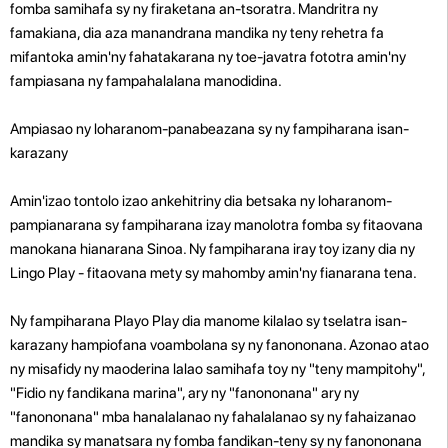
fomba samihafa sy ny firaketana an-tsoratra. Mandritra ny
famakiana, dia aza manandrana mandika ny teny rehetra fa
mifantoka amin'ny fahatakarana ny toe-javatra fototra amin'ny
fampiasana ny fampahalalana manodidina.
Ampiasao ny loharanom-panabeazana sy ny fampiharana isan-
karazany
Amin'izao tontolo izao ankehitriny dia betsaka ny loharanom-
pampianarana sy fampiharana izay manolotra fomba sy fitaovana
manokana hianarana Sinoa. Ny fampiharana iray toy izany dia ny
Lingo Play - fitaovana mety sy mahomby amin'ny fianarana tena.
Ny fampiharana Playo Play dia manome kilalao sy tselatra isan-
karazany hampiofana voambolana sy ny fanononana. Azonao atao
ny misafidy ny maoderina lalao samihafa toy ny "teny mampitohy",
"Fidio ny fandikana marina", ary ny "fanononana" ary ny
"fanononana" mba hanalalanao ny fahalalanao sy ny fahaizanao
mandika sy manatsara ny fomba fandikan-teny sy ny fanononana