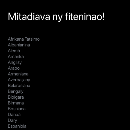
Mitadiava ny fiteninao!
Afrikana Tatsimo
Albanianina
Alemà
Amarika
Anglisy
Arabo
Armeniana
Azerbaijany
Belarosiana
Bengaly
Biolgara
Birmana
Bosniana
Danoà
Dary
Espaniola