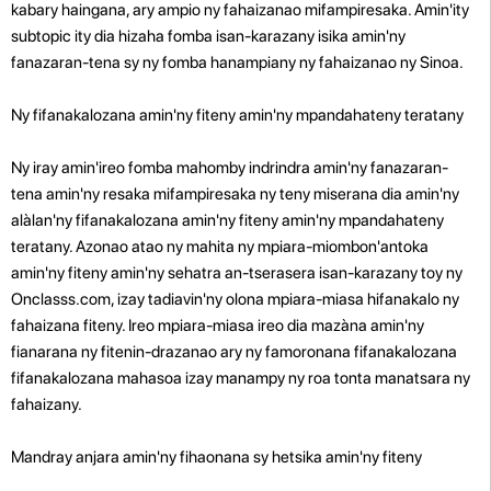
kabary haingana, ary ampio ny fahaizanao mifampiresaka. Amin'ity
subtopic ity dia hizaha fomba isan-karazany isika amin'ny
fanazaran-tena sy ny fomba hanampiany ny fahaizanao ny Sinoa.
Ny fifanakalozana amin'ny fiteny amin'ny mpandahateny teratany
Ny iray amin'ireo fomba mahomby indrindra amin'ny fanazaran-
tena amin'ny resaka mifampiresaka ny teny miserana dia amin'ny
alàlan'ny fifanakalozana amin'ny fiteny amin'ny mpandahateny
teratany. Azonao atao ny mahita ny mpiara-miombon'antoka
amin'ny fiteny amin'ny sehatra an-tserasera isan-karazany toy ny
Onclasss.com, izay tadiavin'ny olona mpiara-miasa hifanakalo ny
fahaizana fiteny. Ireo mpiara-miasa ireo dia mazàna amin'ny
fianarana ny fitenin-drazanao ary ny famoronana fifanakalozana
fifanakalozana mahasoa izay manampy ny roa tonta manatsara ny
fahaizany.
Mandray anjara amin'ny fihaonana sy hetsika amin'ny fiteny