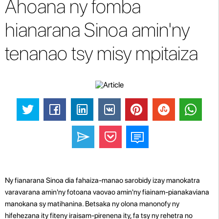
Ahoana ny fomba
hianarana Sinoa amin'ny
tenanao tsy misy mpitaiza
Ny fianarana Sinoa dia fahaiza-manao sarobidy izay manokatra
varavarana amin'ny fotoana vaovao amin'ny fiainam-pianakaviana
manokana sy matihanina. Betsaka ny olona manonofy ny
hifehezana ity fiteny iraisam-pirenena ity, fa tsy ny rehetra no