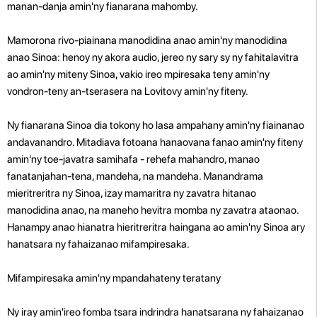
manan-danja amin'ny fianarana mahomby.
Mamorona rivo-piainana manodidina anao amin'ny manodidina
anao Sinoa: henoy ny akora audio, jereo ny sary sy ny fahitalavitra
ao amin'ny miteny Sinoa, vakio ireo mpiresaka teny amin'ny
vondron-teny an-tserasera na Lovitovy amin'ny fiteny.
Ny fianarana Sinoa dia tokony ho lasa ampahany amin'ny fiainanao
andavanandro. Mitadiava fotoana hanaovana fanao amin'ny fiteny
amin'ny toe-javatra samihafa - rehefa mahandro, manao
fanatanjahan-tena, mandeha, na mandeha. Manandrama
mieritreritra ny Sinoa, izay mamaritra ny zavatra hitanao
manodidina anao, na maneho hevitra momba ny zavatra ataonao.
Hanampy anao hianatra hieritreritra haingana ao amin'ny Sinoa ary
hanatsara ny fahaizanao mifampiresaka.
Mifampiresaka amin'ny mpandahateny teratany
Ny iray amin'ireo fomba tsara indrindra hanatsarana ny fahaizanao