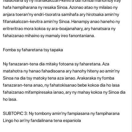
filalaovana sy ny fifanakalozan-kevitra dia fomba mahomby iray
hafa hampiharana ny resaka Sinoa. Azonao atao ny milalao ny
anjara toeran'ny endri-tsoratra samihafa ary hirotsaka amin'ny
fifanakalozan-kevitra amin'ny Sinoa. Hanampy anao haneho ny
eritreritrao mora kokoa sy ara-boajanahary, ary hanatsara ny
fahaizanao mihaino sy mamaly ireo fanontaniana.
Fomba sy faharetana tsy tapaka
Ny fanazaran-tena dia mitaky fotoana sy faharetana. Aza
matahotra ny hanao fahadisoana ary hanohy hiteny ao amin'ny
Sinoa na dia tsy matoky tena aza ianao. Arakaraka ny fomba
fanazaran-tena anao, ny fahatokisanao bebe kokoa dia ho lasa
fahaizanao mifampiresaka ianao, ary ny mahay kokoa ny Sinoa dia
ho lasa.
SUBTOPIC 3: Ny tombony amin'ny fampiasana ny fampiharana
Lingo ho an'ny fandalinana tena espaniola