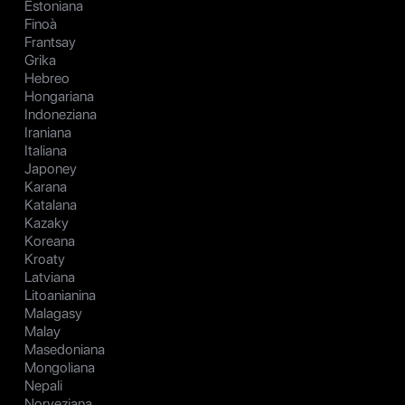
Estoniana
Finoà
Frantsay
Grika
Hebreo
Hongariana
Indoneziana
Iraniana
Italiana
Japoney
Karana
Katalana
Kazaky
Koreana
Kroaty
Latviana
Litoanianina
Malagasy
Malay
Masedoniana
Mongoliana
Nepali
Norveziana