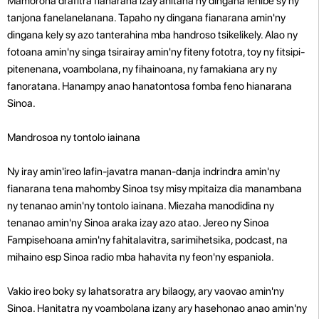
Mamorona drafitra fianarana izay ahitana ny dingana lehibe sy ny
tanjona fanelanelanana. Tapaho ny dingana fianarana amin'ny
dingana kely sy azo tanterahina mba handroso tsikelikely. Alao ny
fotoana amin'ny singa tsirairay amin'ny fiteny fototra, toy ny fitsipi-
pitenenana, voambolana, ny fihainoana, ny famakiana ary ny
fanoratana. Hanampy anao hanatontosa fomba feno hianarana
Sinoa.
Mandrosoa ny tontolo iainana
Ny iray amin'ireo lafin-javatra manan-danja indrindra amin'ny
fianarana tena mahomby Sinoa tsy misy mpitaiza dia manambana
ny tenanao amin'ny tontolo iainana. Miezaha manodidina ny
tenanao amin'ny Sinoa araka izay azo atao. Jereo ny Sinoa
Fampisehoana amin'ny fahitalavitra, sarimihetsika, podcast, na
mihaino esp Sinoa radio mba hahavita ny feon'ny espaniola.
Vakio ireo boky sy lahatsoratra ary bilaogy, ary vaovao amin'ny
Sinoa. Hanitatra ny voambolana izany ary hasehonao anao amin'ny