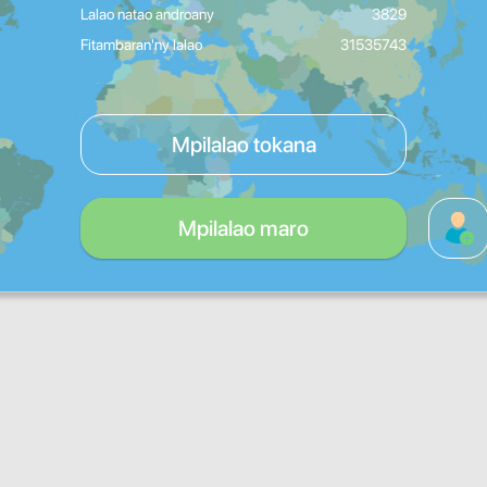
Lalao natao androany
3829
Fitambaran'ny lalao
31535743
Mpilalao tokana
Mpilalao maro