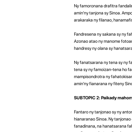
Ny famoronana drafitra fandal
amin'ny tanjona sy Sinoa. Amp
arakaraka ny filanao, hanamafi
Fandresena ny sakana sy ny fa
Azonao atao ny manome fotoana 
handresy ny olana sy hanatsar
Ny fanatsarana ny tena sy ny 
tena sy ny famoizan-tena ho fa
mampisondrotra ny fahatokisan
amin'ny fianarana ny fiteny Sin
SUBTOPIC 2: Paikady mahomb
Fantaro ny tanjonao sy ny ant
hianaranao Sinoa. Ny tanjonao 
fanadinana, na hanatsarana fa