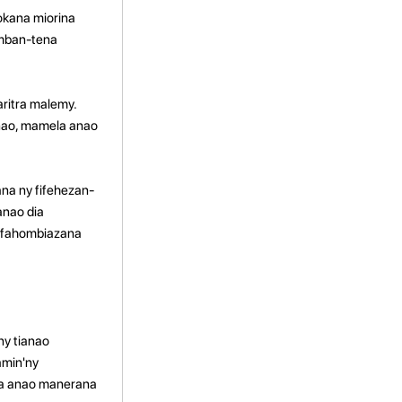
okana miorina
omban-tena
ritra malemy.
anao, mamela anao
na ny fifehezan-
anao dia
a fahombiazana
ny tianao
amin'ny
na anao manerana