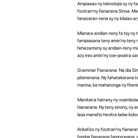
Ampiasao ny teknolojia sy ny f
fizotran'ny fianarana Sinoa. Ma
fanazaran-tena sy ny kilalao a
Mianara andian-teny fa tsy ny
fampiasana teny amin'ny teny 
fehezanteny sy andian-teny mi
azy ireo amin'ny toe-javatra sa
Grammar Fianarana: Na dia Sino
pitenenana. Ny fahatakarana ts
marina, ka mahatonga ny fiteni
Manitatra hatrany ny voambolan
hianarana. Ny teny sinony, ny
lasa maneho hevitra bebe koko
Ankafizo ny fizotran'ny fianar
fomba fianarana famoronana, a