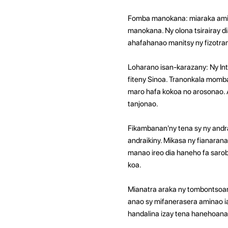
Fomba manokana: miaraka amin'
manokana. Ny olona tsirairay 
ahafahanao manitsy ny fizotran
Loharano isan-karazany: Ny In
fiteny Sinoa. Tranonkala momb
maro hafa kokoa no arosonao. A
tanjonao.
Fikambanan'ny tena sy ny andr
andraikiny. Mikasa ny fianara
manao ireo dia haneho fa sarobi
koa.
Mianatra araka ny tombontsoany
anao sy mifanerasera aminao ia
handalina izay tena hanehoana