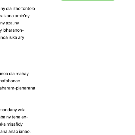
ny dia izao tontolo
ahaizana amin'ny
any aza, ny
ny loharanon-
noa isika ary
Sinoa dia mahay
 ahafahanao
ndaharam-pianarana
a mandany vola
mba ny tena an-
aka misafidy
iana anao ianao.