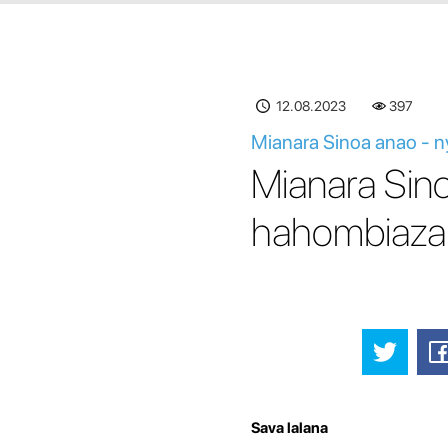
12.08.2023
397
Mianara Sinoa anao - n
Mianara Sin
hahombiazan
Sava lalana