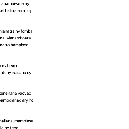
y hanamaivana ny
el hiditra amin'ny
hianatra ny fomba
nana. Manamboara
anatra hampiasa
y fitsipi-
nteny iraisana sy
fitenenana vaovao
voambolanao ary ho
ahaliana, mampiasa
ia ho tena