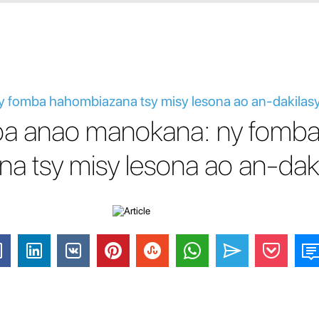
y fomba hahombiazana tsy misy lesona ao an-dakilas
oa anao manokana: ny fomb
a tsy misy lesona ao an-daki