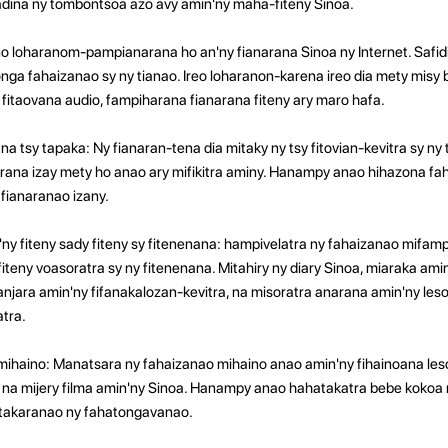
adina ny tombontsoa azo avy amin'ny maha-fiteny Sinoa.
o loharanom-pampianarana ho an'ny fianarana Sinoa ny Internet. Safidi
a fahaizanao sy ny tianao. Ireo loharanon-karena ireo dia mety misy 
 fitaovana audio, fampiharana fianarana fiteny ary maro hafa.
sy tapaka: Ny fianaran-tena dia mitaky ny tsy fitovian-kevitra sy ny 
na izay mety ho anao ary mifikitra aminy. Hanampy anao hihazona fah
fianaranao izany.
y fiteny sady fiteny sy fitenenana: hampivelatra ny fahaizanao mifam
fiteny voasoratra sy ny fitenenana. Mitahiry ny diary Sinoa, miaraka ami
jara amin'ny fifanakalozan-kevitra, na misoratra anarana amin'ny les
tra.
ihaino: Manatsara ny fahaizanao mihaino anao amin'ny fihainoana les
 na mijery filma amin'ny Sinoa. Hanampy anao hahatakatra bebe koko
atakaranao ny fahatongavanao.