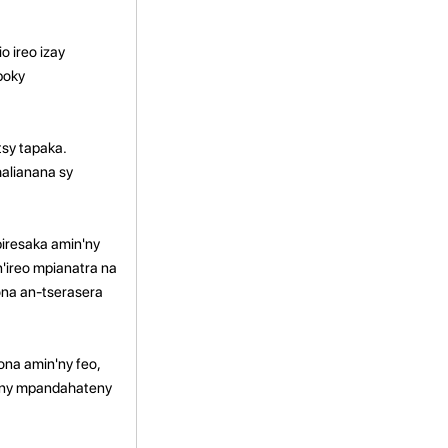
o ireo izay
boky
tsy tapaka.
alianana sy
piresaka amin'ny
n'ireo mpianatra na
ona an-tserasera
ona amin'ny feo,
a ny mpandahateny