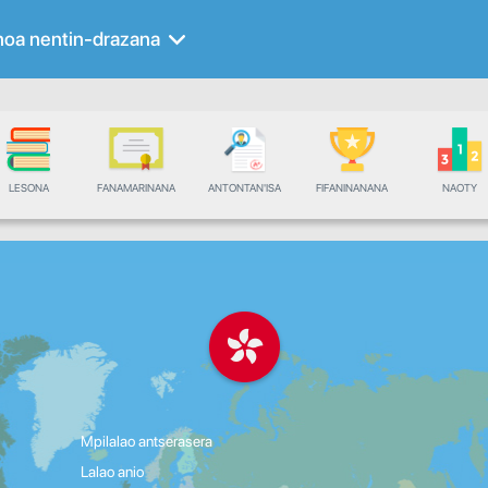
noa nentin-drazana
LESONA
FANAMARINANA
ANTONTAN'ISA
FIFANINANANA
NAOTY
Mpilalao antserasera
Lalao anio