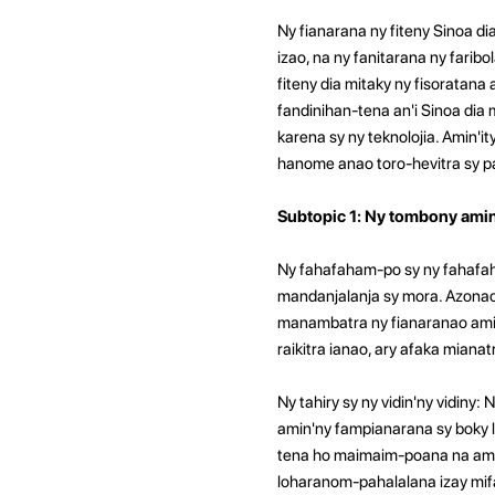
Ny fianarana ny fiteny Sinoa di
izao, na ny fanitarana ny farib
fiteny dia mitaky ny fisoratana
fandinihan-tena an'i Sinoa dia 
karena sy ny teknolojia. Amin'it
hanome anao toro-hevitra sy pa
Subtopic 1: Ny tombony amin
Ny fahafaham-po sy ny fahafah
mandanjalanja sy mora. Azonao
manambatra ny fianaranao amin'
raikitra ianao, ary afaka mian
Ny tahiry sy ny vidin'ny vidiny
amin'ny fampianarana sy boky l
tena ho maimaim-poana na amin'
loharanom-pahalalana izay mifa