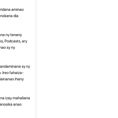
oridana aminao
anokana dia
ana ny tenany
s, Podcasts, ary
nao sy ny
 fandaminana sy ny
 Ireo fahaiza-
fiainanao ihany
ana izay mahaliana
manosika anao