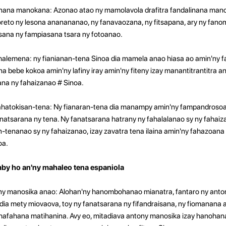
inana manokana: Azonao atao ny mamolavola drafitra fandalinana man
oreto ny lesona ananananao, ny fanavaozana, ny fitsapana, ary ny fan
sana ny fampiasana tsara ny fotoanao.
halemena: ny fianianan-tena Sinoa dia mamela anao hiasa ao amin'ny fa
bebe kokoa amin'ny lafiny iray amin'ny fiteny izay manantitrantitra 
ana ny fahaizanao # Sinoa.
fahatokisan-tena: Ny fianaran-tena dia manampy amin'ny fampandrosoa
natsarana ny tena. Ny fanatsarana hatrany ny fahalalanao sy ny fahaiz
-tenanao sy ny fahaizanao, izay zavatra tena ilaina amin'ny fahazoan
oa.
y ho an'ny mahaleo tena espaniola
ony manosika anao: Alohan'ny hanombohanao mianatra, fantaro ny anto
dia mety miovaova, toy ny fanatsarana ny fifandraisana, ny fiomanana 
hafahana matihanina. Avy eo, mitadiava antony manosika izay hanoha