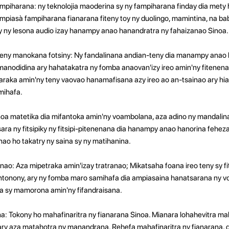
ampiharana: ny teknolojia maoderina sy ny fampiharana finday dia met
mpiasà fampiharana fianarana fiteny toy ny duolingo, mamintina, na bab
ry ny lesona audio izay hanampy anao hanandratra ny fahaizanao Sinoa.
 teny manokana fotsiny: Ny fandalinana andian-teny dia manampy anao 
manodidina ary hahatakatra ny fomba anaovan'izy ireo amin'ny fitene
araka amin'ny teny vaovao hanamafisana azy ireo ao an-tsainao ary hi
mihafa.
a matetika dia mifantoka amin'ny voambolana, aza adino ny mandalina n
ara ny fitsipiky ny fitsipi-pitenenana dia hanampy anao hanorina feheza
nao ho takatry ny saina sy ny matihanina.
ao: Aza mipetraka amin'izay tratranao; Mikatsaha foana ireo teny sy 
 antonony, ary ny fomba maro samihafa dia ampiasaina hanatsarana ny 
a sy mamorona amin'ny fifandraisana.
ana: Tokony ho mahafinaritra ny fianarana Sinoa. Mianara lohahevitra m
ry aza matahotra ny manandrana. Rehefa mahafinaritra ny fianarana, d