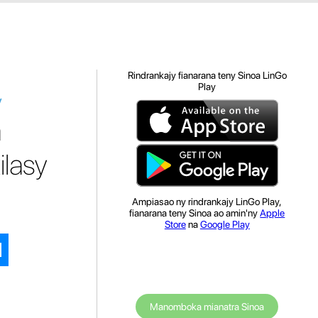
Rindrankajy fianarana teny Sinoa LinGo
Play
y
a
lasy
Ampiasao ny rindrankajy LinGo Play,
fianarana teny Sinoa ao amin'ny
Apple
Store
na
Google Play
Manomboka mianatra Sinoa