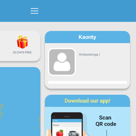
Kaonty
30 DAYS FREE
Ambaratonga
|
Fandrosoana
Alatsinainy
Talata
Alarobia
Alakamisy