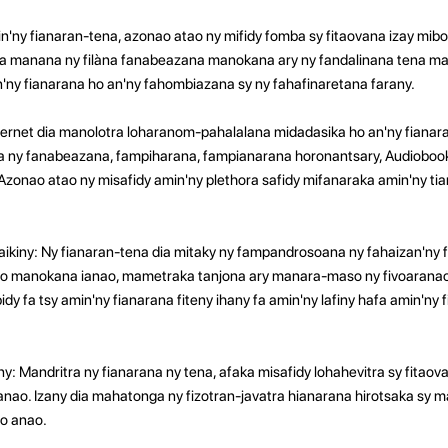
ny fianaran-tena, azonao atao ny mifidy fomba sy fitaovana izay mib
dia manana ny filàna fanabeazana manokana ary ny fandalinana tena m
'ny fianarana ho an'ny fahombiazana sy ny fahafinaretana farany.
ternet dia manolotra loharanom-pahalalana midadasika ho an'ny fianar
a ny fanabeazana, fampiharana, fampianarana horonantsary, Audiobook
zonao atao ny misafidy amin'ny plethora safidy mifanaraka amin'ny tia
aikiny: Ny fianaran-tena dia mitaky ny fampandrosoana ny fahaizan'ny
nao manokana ianao, mametraka tanjona ary manara-maso ny fivoaranao.
dy fa tsy amin'ny fianarana fiteny ihany fa amin'ny lafiny hafa amin'ny 
: Mandritra ny fianarana ny tena, afaka misafidy lohahevitra sy fitaov
nao. Izany dia mahatonga ny fizotran-javatra hianarana hirotsaka sy 
o anao.