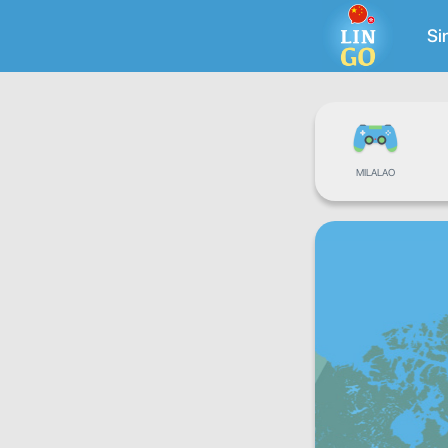
Si
MILALAO