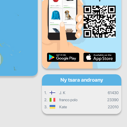
Zoma
Sabotsy
Alahady
Fandrosoana isan'andro
Fandrosoana isambolana
Fanamarinana
Fandrosoana ankapobeny
Ny tsara androany
1.
J. K
61430
2.
franco polo
23390
3.
Kate
22010