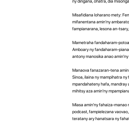
ny dingana, ohatra, dia misong
Misafidiana loharano mety: Fen
mifanentana amin'ny ambaratong
fampianarana, lesona an-tsary,
Mametraha fandaharam-potoana t
Amboary ny fandaharam-pianara
antony manosika anao amin'ny 
Manaova fanazaran-tena amin'n
Sinoa, ilaina ny mampihatra ny 
mpandahateny hafa, mandray an
mihitsy aza amin'ny mpampiana
Miasa amin'ny fahaiza-manao m
podcast, fampielezana vaovao,
teratany ary hanatsara ny fah