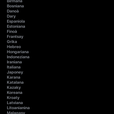
Birmana
Bosniana
Danoà
Dary
Espaniola
Estoniana
Finoà
Frantsay
Grika
Hebreo
Hongariana
Indoneziana
Iraniana
Italiana
Japoney
Karana
Katalana
Kazaky
Koreana
Kroaty
Latviana
Litoanianina
Malagasy