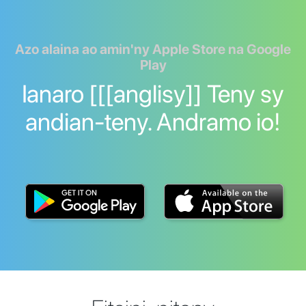
Azo alaina ao amin'ny Apple Store na Google
Play
Ianaro [[[anglisy]] Teny sy
andian-teny. Andramo io!