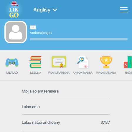
Anglisy
Ambaratonga
/
MILALAO
LESONA
FANAMARINANA
ANTONTAN'ISA
FIFANINANANA
NAO
Mpilalao antserasera
Lalao anio
Lalao natao androany
3787