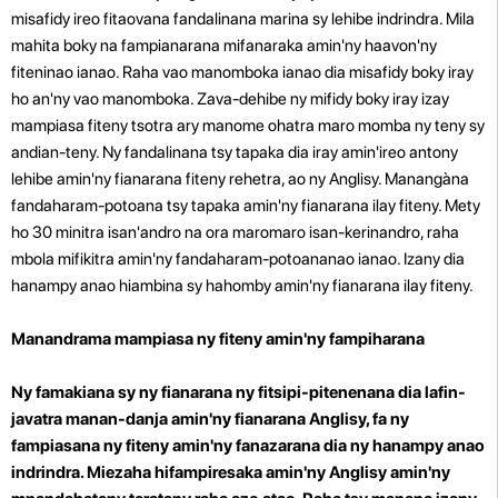
misafidy ireo fitaovana fandalinana marina sy lehibe indrindra. Mila
mahita boky na fampianarana mifanaraka amin'ny haavon'ny
fiteninao ianao. Raha vao manomboka ianao dia misafidy boky iray
ho an'ny vao manomboka. Zava-dehibe ny mifidy boky iray izay
mampiasa fiteny tsotra ary manome ohatra maro momba ny teny sy
andian-teny.
Ny fandalinana tsy tapaka dia iray amin'ireo antony
lehibe amin'ny fianarana fiteny rehetra, ao ny Anglisy. Manangàna
fandaharam-potoana tsy tapaka amin'ny fianarana ilay fiteny. Mety
ho 30 minitra isan'andro na ora maromaro isan-kerinandro, raha
mbola mifikitra amin'ny fandaharam-potoananao ianao. Izany dia
hanampy anao hiambina sy hahomby amin'ny fianarana ilay fiteny.
Manandrama mampiasa ny fiteny amin'ny fampiharana
Ny famakiana sy ny fianarana ny fitsipi-pitenenana dia lafin-
javatra manan-danja amin'ny fianarana Anglisy, fa ny
fampiasana ny fiteny amin'ny fanazarana dia ny hanampy anao
indrindra. Miezaha hifampiresaka amin'ny Anglisy amin'ny