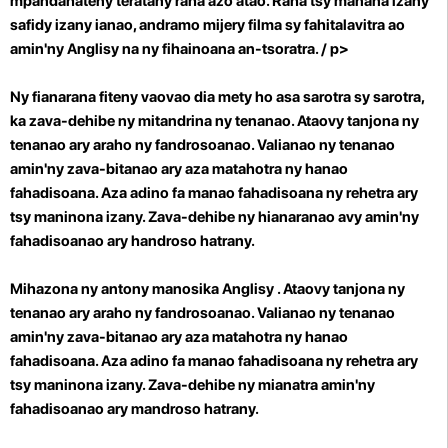
mpandahateny teratany raha azo atao. Raha tsy manana izany
safidy izany ianao, andramo mijery filma sy fahitalavitra ao
amin'ny Anglisy na ny fihainoana an-tsoratra.
/ p>
Ny fianarana fiteny vaovao dia mety ho asa sarotra sy sarotra,
ka zava-dehibe ny mitandrina ny tenanao. Ataovy tanjona ny
tenanao ary araho ny fandrosoanao. Valianao ny tenanao
amin'ny zava-bitanao ary aza matahotra ny hanao
fahadisoana. Aza adino fa manao fahadisoana ny rehetra ary
tsy maninona izany. Zava-dehibe ny hianaranao avy amin'ny
fahadisoanao ary handroso hatrany.
Mihazona ny antony manosika Anglisy . Ataovy tanjona ny
tenanao ary araho ny fandrosoanao. Valianao ny tenanao
amin'ny zava-bitanao ary aza matahotra ny hanao
fahadisoana. Aza adino fa manao fahadisoana ny rehetra ary
tsy maninona izany. Zava-dehibe ny mianatra amin'ny
fahadisoanao ary mandroso hatrany.