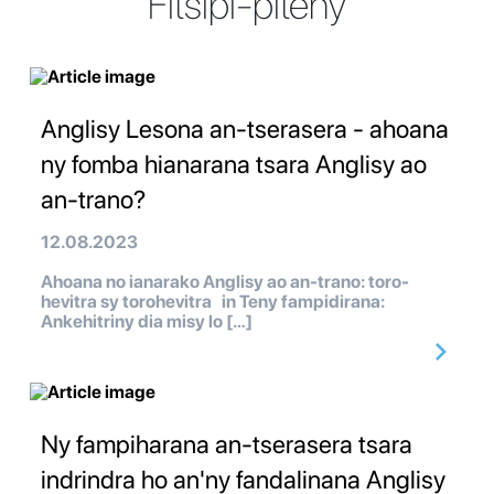
Fitsipi-piteny
Anglisy Lesona an-tserasera - ahoana
ny fomba hianarana tsara Anglisy ao
an-trano?
12.08.2023
Ahoana no ianarako Anglisy ao an-trano: toro-
hevitra sy torohevitra in Teny fampidirana:
Ankehitriny dia misy lo […]
Ny fampiharana an-tserasera tsara
indrindra ho an'ny fandalinana Anglisy