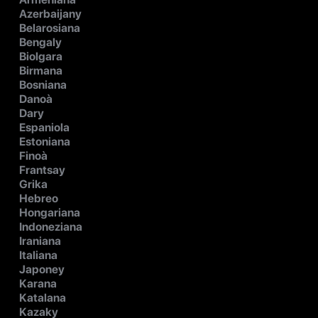
Azerbaijany
Belarosiana
Bengaly
Biolgara
Birmana
Bosniana
Danoà
Dary
Espaniola
Estoniana
Finoà
Frantsay
Grika
Hebreo
Hongariana
Indoneziana
Iraniana
Italiana
Japoney
Karana
Katalana
Kazaky