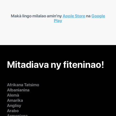
Makà lingo milalao amin'ny
Apple Store
na
Google
Play
Mitadiava ny fiteninao!
Afrikana Tatsimo
Albanianina
Alemà
Amarika
Anglisy
Arabo
Armeniana