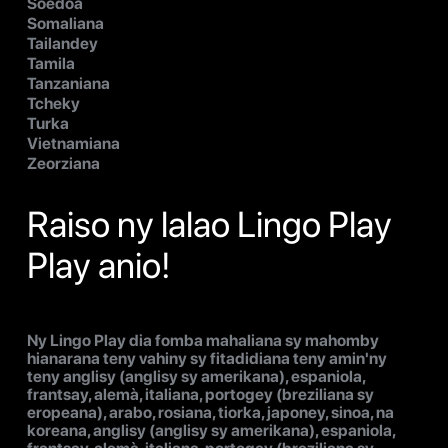
Soedoà
Somaliana
Tailandey
Tamila
Tanzaniana
Tcheky
Turka
Vietnamiana
Zeorziana
Raiso ny lalao Lingo Play
Play anio!
Ny Lingo Play dia fomba mahaliana sy mahomby
hianarana teny vahiny sy fitadidiana teny amin'ny
teny anglisy (anglisy sy amerikana), espaniola,
frantsay, alemà, italiana, portogey (breziliana sy
eropeana), arabo, rosiana, tiorka, japoney, sinoa, na
koreana, anglisy (anglisy sy amerikana), espaniola,