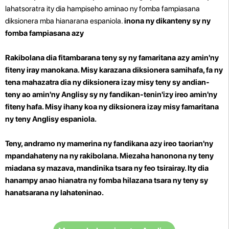
lahatsoratra ity dia hampiseho aminao ny fomba fampiasana
diksionera mba hianarana espaniola.
inona ny dikanteny sy ny
fomba fampiasana azy
Rakibolana dia fitambarana teny sy ny famaritana azy amin'ny
fiteny iray manokana. Misy karazana diksionera samihafa, fa ny
tena mahazatra dia ny diksionera izay misy teny sy andian-
teny ao amin'ny Anglisy sy ny fandikan-tenin'izy ireo amin'ny
fiteny hafa. Misy ihany koa ny diksionera izay misy famaritana
ny teny Anglisy espaniola.
Teny, andramo ny mamerina ny fandikana azy ireo taorian'ny
mpandahateny na ny rakibolana. Miezaha hanonona ny teny
miadana sy mazava, mandinika tsara ny feo tsirairay. Ity dia
hanampy anao hianatra ny fomba hilazana tsara ny teny sy
hanatsarana ny lahateninao.