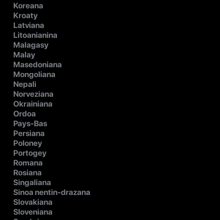
Koreana
Kroaty
Latviana
Litoanianina
Malagasy
Malay
Masedoniana
Mongoliana
Nepali
Norveziana
Okrainiana
Ordoa
Pays-Bas
Persiana
Poloney
Portogey
Romana
Rosiana
Singaliana
Sinoa nentin-drazana
Slovakiana
Sloveniana