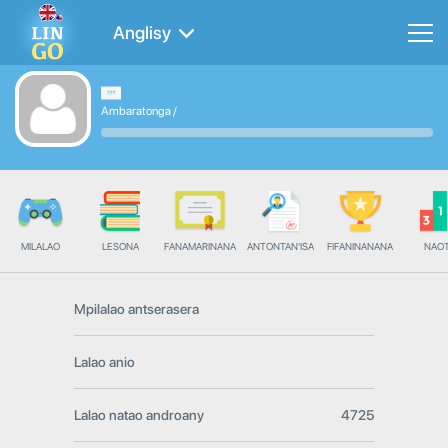
Anglisy
Ambaratonga
/
MILALAO
LESONA
FANAMARINANA
ANTONTAN'ISA
FIFANINANANA
NAO
Mpilalao antserasera
Lalao anio
Lalao natao androany
4725