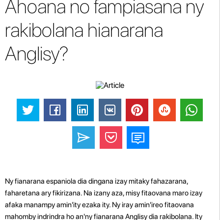
Ahoana no fampiasana ny
rakibolana hianarana
Anglisy?
Ny fianarana espaniola dia dingana izay mitaky fahazarana,
faharetana ary fikirizana. Na izany aza, misy fitaovana maro izay
afaka manampy amin'ity ezaka ity. Ny iray amin'ireo fitaovana
mahomby indrindra ho an'ny fianarana Anglisy dia rakibolana. Ity