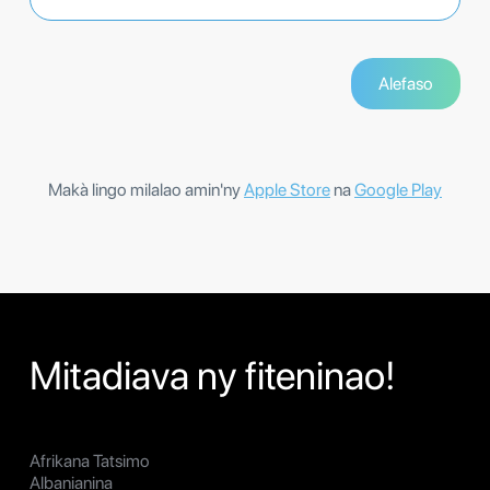
Makà lingo milalao amin'ny
Apple Store
na
Google Play
Mitadiava ny fiteninao!
Afrikana Tatsimo
Albanianina