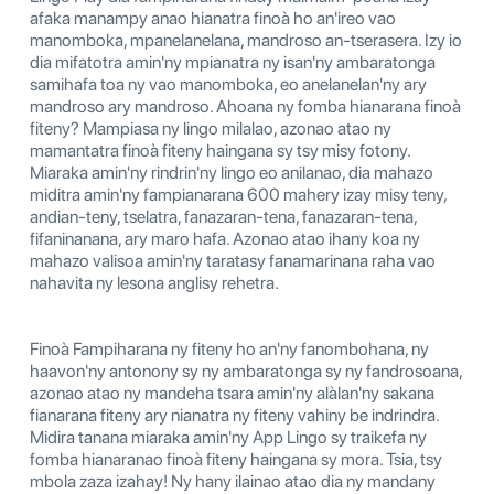
afaka manampy anao hianatra finoà ho an'ireo vao
manomboka, mpanelanelana, mandroso an-tserasera. Izy io
dia mifatotra amin'ny mpianatra ny isan'ny ambaratonga
samihafa toa ny vao manomboka, eo anelanelan'ny ary
mandroso ary mandroso. Ahoana ny fomba hianarana finoà
fiteny? Mampiasa ny lingo milalao, azonao atao ny
mamantatra finoà fiteny haingana sy tsy misy fotony.
Miaraka amin'ny rindrin'ny lingo eo anilanao, dia mahazo
miditra amin'ny fampianarana 600 mahery izay misy teny,
andian-teny, tselatra, fanazaran-tena, fanazaran-tena,
fifaninanana, ary maro hafa. Azonao atao ihany koa ny
mahazo valisoa amin'ny taratasy fanamarinana raha vao
nahavita ny lesona anglisy rehetra.
Finoà Fampiharana ny fiteny ho an'ny fanombohana, ny
haavon'ny antonony sy ny ambaratonga sy ny fandrosoana,
azonao atao ny mandeha tsara amin'ny alàlan'ny sakana
fianarana fiteny ary nianatra ny fiteny vahiny be indrindra.
Midira tanana miaraka amin'ny App Lingo sy traikefa ny
fomba hianaranao finoà fiteny haingana sy mora. Tsia, tsy
mbola zaza izahay! Ny hany ilainao atao dia ny mandany