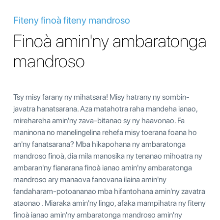
Fiteny finoà fiteny mandroso
Finoà amin'ny ambaratonga
mandroso
Tsy misy farany ny mihatsara! Misy hatrany ny sombin-
javatra hanatsarana. Aza matahotra raha mandeha ianao,
mirehareha amin'ny zava-bitanao sy ny haavonao. Fa
maninona no manelingelina rehefa misy toerana foana ho
an'ny fanatsarana? Mba hikapohana ny ambaratonga
mandroso finoà, dia mila manosika ny tenanao mihoatra ny
ambaran'ny fianarana finoà ianao amin'ny ambaratonga
mandroso ary manaova fanovana ilaina amin'ny
fandaharam-potoananao mba hifantohana amin'ny zavatra
ataonao . Miaraka amin'ny lingo, afaka mampihatra ny fiteny
finoà ianao amin'ny ambaratonga mandroso amin'ny