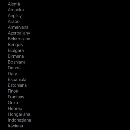
Alemà
Amarika
Anglisy
Arabo
Armeniana
Azerbaijany
Belarosiana
Bengaly
Biolgara
Birmana
Bosniana
Danoà
Dary
Espaniola
Estoniana
Finoà
Frantsay
Grika
Hebreo
Hongariana
Indoneziana
Iraniana