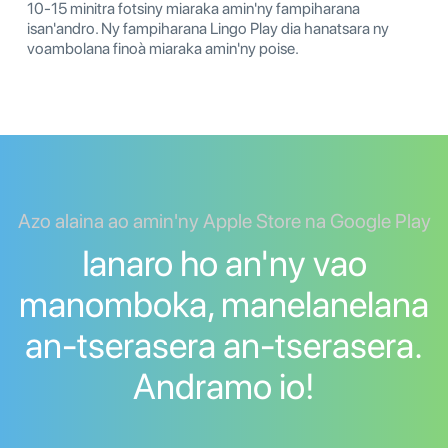
10-15 minitra fotsiny miaraka amin'ny fampiharana
isan'andro. Ny fampiharana Lingo Play dia hanatsara ny
voambolana finoà miaraka amin'ny poise.
Azo alaina ao amin'ny Apple Store na Google Play
Ianaro ho an'ny vao
manomboka, manelanelana
an-tserasera an-tserasera.
Andramo io!