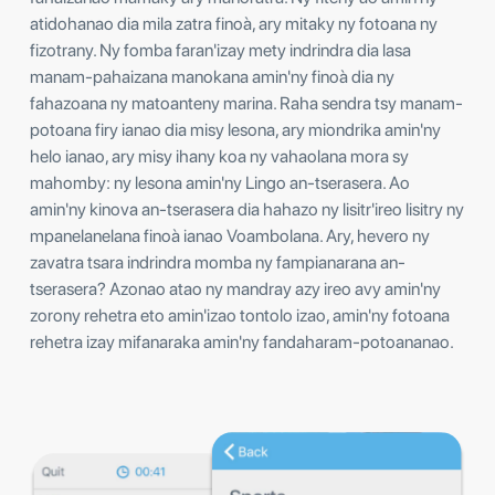
atidohanao dia mila zatra finoà, ary mitaky ny fotoana ny
fizotrany. Ny fomba faran'izay mety indrindra dia lasa
manam-pahaizana manokana amin'ny finoà dia ny
fahazoana ny matoanteny marina. Raha sendra tsy manam-
potoana firy ianao dia misy lesona, ary miondrika amin'ny
helo ianao, ary misy ihany koa ny vahaolana mora sy
mahomby: ny lesona amin'ny Lingo an-tserasera. Ao
amin'ny kinova an-tserasera dia hahazo ny lisitr'ireo lisitry ny
mpanelanelana finoà ianao Voambolana. Ary, hevero ny
zavatra tsara indrindra momba ny fampianarana an-
tserasera? Azonao atao ny mandray azy ireo avy amin'ny
zorony rehetra eto amin'izao tontolo izao, amin'ny fotoana
rehetra izay mifanaraka amin'ny fandaharam-potoananao.