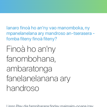
Ianaro finoà ho an'ny vao manomboka, ny
mpanelanelana ary mandroso an-tserasera -
fomba fiteny finoà fiteny?
Finoà ho an'ny
fanombohana,
ambaratonga
fanelanelanana ary
handroso
Lingo Play dia fampiharana finday maimaim-poana izay