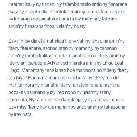
Internet isaky ny tianao. Ny tsiambaratelo amin'ny fianarana
tsara sy mazoto dia mifantoka amin'ny fomba fampiasana
ny loharano voajanahary finoà fa tsy mandany fotoana
amin'ny fianarana finoà ivelan'ny boaty.
Zava-misy dia efa mahalala fiteny vahiny ianao na amin'ny
fiteny fiterahana, azonao atao ny mamonjy ny tenanao
amin'ny fomba kalitao rehefa mianatra finoà fiteny amin'ny
fiteny an-tserasera Advanced miaraka amin'ny Lingo Leal
Lingo. Manontany tena ianao hoe maninona no miteny fiteny
roa isika? Fianarana maro no naneho fa ny fiteny roa dia
mahita mora ny mianatra fiteny fahatelo rehefa manana
bozaka voajanahary izy ireo noho ny fisian'ny fiteny
samihafa. Ny fahaiza-mandanjalanja sy ny fahaiza-manao
izay misy fiteny iray dia manampy anao amin'ny fahazoana
ny iray hafa.