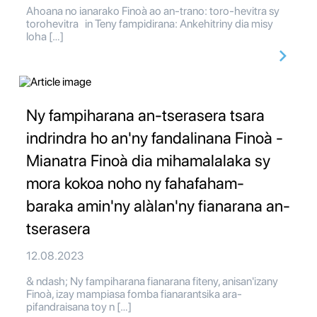
Ahoana no ianarako Finoà ao an-trano: toro-hevitra sy
torohevitra in Teny fampidirana: Ankehitriny dia misy
loha […]
Ny fampiharana an-tserasera tsara
indrindra ho an'ny fandalinana Finoà -
Mianatra Finoà dia mihamalalaka sy
mora kokoa noho ny fahafaham-
baraka amin'ny alàlan'ny fianarana an-
tserasera
12.08.2023
& ndash; Ny fampiharana fianarana fiteny, anisan'izany
Finoà, izay mampiasa fomba fianarantsika ara-
pifandraisana toy n […]