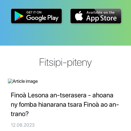
Fitsipi-piteny
Finoà Lesona an-tserasera - ahoana
ny fomba hianarana tsara Finoà ao an-
trano?
12.08.2023