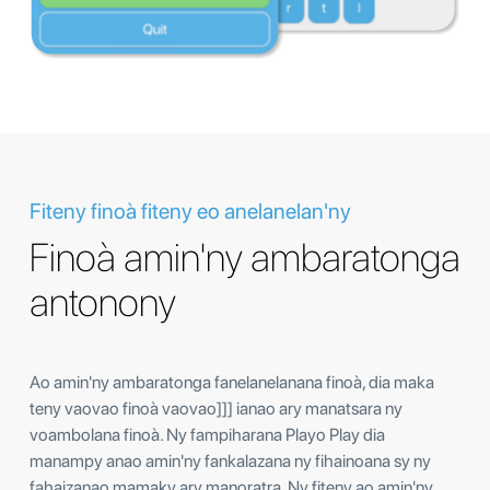
Fiteny finoà fiteny eo anelanelan'ny
Finoà amin'ny ambaratonga
antonony
Ao amin'ny ambaratonga fanelanelanana finoà, dia maka
teny vaovao finoà vaovao]]] ianao ary manatsara ny
voambolana finoà. Ny fampiharana Playo Play dia
manampy anao amin'ny fankalazana ny fihainoana sy ny
fahaizanao mamaky ary manoratra. Ny fiteny ao amin'ny