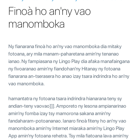
Finoà ho an'ny vao
manomboka
Ny fianarana finoà ho an'ny vao manomboka dia mitaky
fotoana, ary mila manam-paharetana amin'ny tenanao
ianao. Ny fampiasana ny Lingo Play dia afaka manafaingana
ny fivoaranao amin'ny fiandohan'ny Hitanay ny fotoana
fianarana an-tserasera ho anao izay tsara indrindra ho an'ny
vao manomboka.
hamantatra ny fotoana tsara indrindra hianarana teny sy
andian-teny vaovao]]]. Amporeto ny lesona ampianarinao
amin'ny fomba izay tsy mamorona sakana amin'ny
fandaharam-potoananao. Ianaro finoà fiteny ho an'ny vao
manomboka amin'ny Internet miaraka amin'ny Lingo Play
App amin'ny fotoana rehetra. Tsy mila fiatoana lava amin'ny