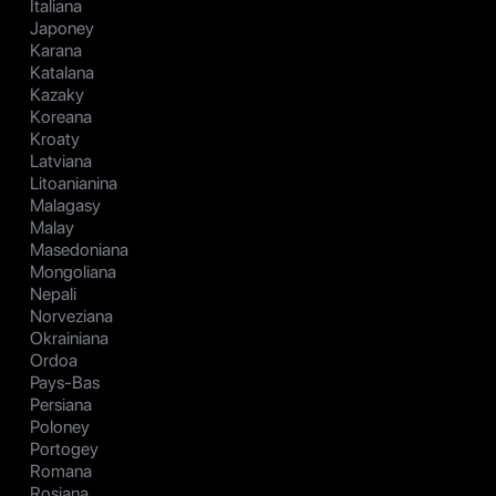
Italiana
Japoney
Karana
Katalana
Kazaky
Koreana
Kroaty
Latviana
Litoanianina
Malagasy
Malay
Masedoniana
Mongoliana
Nepali
Norveziana
Okrainiana
Ordoa
Pays-Bas
Persiana
Poloney
Portogey
Romana
Rosiana