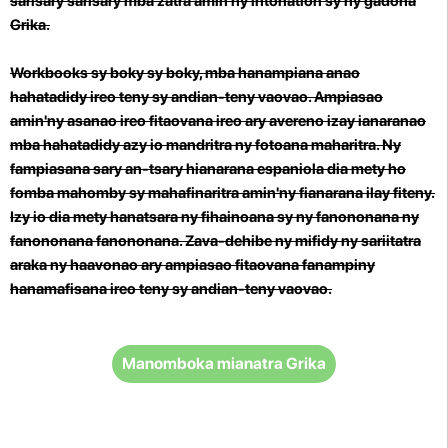
sarisary sarisary mba zatra amin'ny intonation sy ny gadona
Grika.
Workbooks sy boky sy boky, mba hanampiana anao
hahatadidy ireo teny sy andian-teny vaovao. Ampiasao
amin'ny asanao ireo fitaovana ireo ary avereno izay ianaranao
mba hahatadidy azy io mandritra ny fotoana maharitra.
Ny
fampiasana sary an-tsary hianarana espaniola dia mety ho
fomba mahomby sy mahafinaritra amin'ny fianarana ilay fiteny.
Izy io dia mety hanatsara ny fihainoana sy ny fanononana ny
fanononana fanononana. Zava-dehibe ny mifidy ny sariitatra
araka ny haavonao ary ampiasao fitaovana fanampiny
hanamafisana ireo teny sy andian-teny vaovao.
Manomboka mianatra Grika