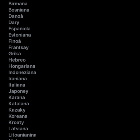
Birmana
Bosniana
Danoà
Dary
Espaniola
Estoniana
Finoà
Frantsay
Grika
Hebreo
Hongariana
Indoneziana
Iraniana
Italiana
Japoney
Karana
Katalana
Kazaky
Koreana
Kroaty
Latviana
Litoanianina