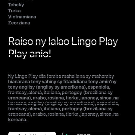
Tcheky
Turka
Vietnamiana
Zeorziana
Raiso ny lalao Lingo Play
Play anio!
Ny Lingo Play dia fomba mahaliana sy mahomby
hianarana teny vahiny sy fitadidiana teny amin'ny
teny anglisy (anglisy sy amerikana), espaniola,
frantsay, alemà, italiana, portogey (breziliana sy
eropeana), arabo, rosiana, tiorka, japoney, sinoa, na
koreana, anglisy (anglisy sy amerikana), espaniola,
frantsay, alemà, italiana, portogey (breziliana sy
eropeana), arabo, rosiana, tiorka, japoney, sinoa, na
koreana.