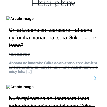
Fitsipi-piteny
Grika Lesona an-tserasera - ahoana
ny fomba hianarana tsara Grika ao an-
trano?
12.08.2023
Ahoana no ianarako Grika ao an-trano: toro-hevitra
sy torohevitra in Teny fampidirana: Ankehitriny dia
misy loha […]
Ny fampiharana an-tserasera tsara
indrindra ho an'ny fandalinana Grika -