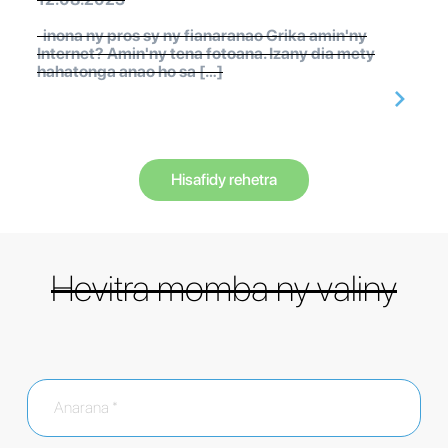
inona ny pros sy ny fianaranao Grika amin'ny
Internet? Amin'ny tena fotoana. Izany dia mety
hahatonga anao ho sa […]
Hisafidy rehetra
Hevitra momba ny valiny