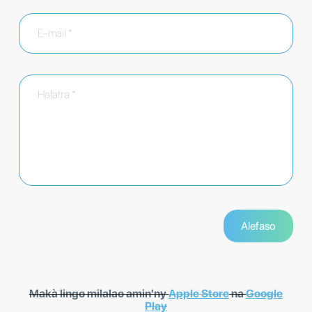
Makà lingo milalao amin'ny
Apple Store
na
Google
Play