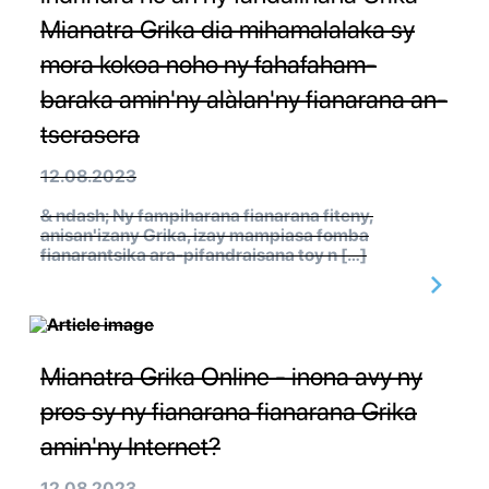
Mianatra Grika dia mihamalalaka sy
mora kokoa noho ny fahafaham-
baraka amin'ny alàlan'ny fianarana an-
tserasera
12.08.2023
& ndash; Ny fampiharana fianarana fiteny,
anisan'izany Grika, izay mampiasa fomba
fianarantsika ara-pifandraisana toy n […]
Mianatra Grika Online - inona avy ny
pros sy ny fianarana fianarana Grika
amin'ny Internet?
12.08.2023