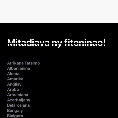
Mitadiava ny fiteninao!
Afrikana Tatsimo
Albanianina
Alemà
Amarika
Anglisy
Arabo
Armeniana
Azerbaijany
Belarosiana
Bengaly
Biolgara