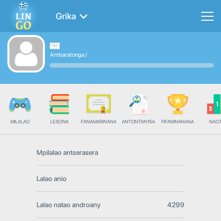
Grika
Ambaratonga
/
MILALAO
LESONA
FANAMARINANA
ANTONTAN'ISA
FIFANINANANA
NAO
Mpilalao antserasera
Lalao anio
Lalao natao androany
4299