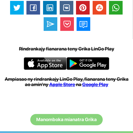
Rindrankajy fianarana teny Grika LinGo Play
Ampiasao ny rindrankajy LinGo Play, fianarana teny Grika
ao amin'ny
Apple Store
na
Google Play
Manomboka mianatra Grika