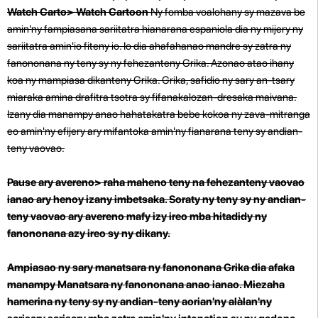
Watch Carto> Watch Cartoon
Ny fomba voalohany sy mazava be
amin'ny fampiasana sariitatra hianarana espaniola dia ny mijery ny
sariitatra amin'io fiteny io. Io dia ahafahanao mandre sy zatra ny
fanononana ny teny sy ny fehezanteny Grika. Azonao atao ihany
koa ny mampiasa dikanteny Grika. Grika, safidio ny sary an-tsary
miaraka amina drafitra tsotra sy fifanakalozan-dresaka maivana.
Izany dia manampy anao hahatakatra bebe kokoa ny zava-mitranga
eo amin'ny efijery ary mifantoka amin'ny fianarana teny sy andian-
teny vaovao.
Pause ary avereno> raha maheno teny na fehezanteny vaovao
ianao ary henoy izany imbetsaka. Soraty ny teny sy ny andian-
teny vaovao ary avereno mafy izy ireo mba hitadidy ny
fanononana azy ireo sy ny dikany.
Ampiasao ny sary manatsara ny fanononana Grika dia afaka
manampy Manatsara ny fanononana anao ianao. Miezaha
hamerina ny teny sy ny andian-teny aorian'ny alàlan'ny