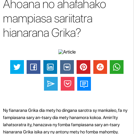
Ahoana no ahafahako
mampiasa sariitatra
hianarana Grika?
Ny fianarana Grika dia mety ho dingana sarotra sy mankaleo, fa ny
fampiasana sary an-tsary dia mety hanamora kokoa. Amin'ity
lahatsoratra ity, hanazava ny fomba fampiasana sary an-tsary
hianarana Grika isika ary ny antony mety ho fomba mahomby.