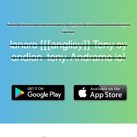
Azo alaina ao amin'ny Apple Store na Google
Play
Ianaro [[[anglisy]] Teny sy
andian-teny. Andramo io!