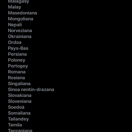
Malagasy
Malay
Masedoniana
Mongoliana
Nepali
Norveziana
Okrainiana
Ordoa
Pays-Bas
Persiana
Poloney
Portogey
Romana
Rosiana
Singaliana
Sinoa nentin-drazana
Slovakiana
Sloveniana
Soedoà
Somaliana
Tailandey
Tamila
Tanzaniana