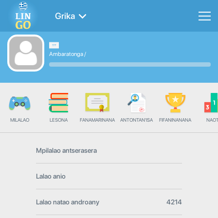
Grika
Ambaratonga
/
MILALAO
LESONA
FANAMARINANA
ANTONTAN'ISA
FIFANINANANA
NAO
Mpilalao antserasera
Lalao anio
Lalao natao androany
4214