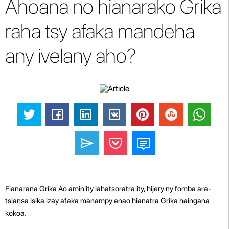
Ahoana no hianarako Grika
raha tsy afaka mandeha
any ivelany aho?
Fianarana Grika Ao amin'ity lahatsoratra ity, hijery ny fomba ara-
tsiansa isika izay afaka manampy anao hianatra Grika haingana
kokoa.