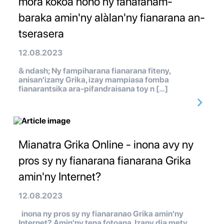
mora kokoa noho ny fahafaham-
baraka amin'ny alàlan'ny fianarana an-
tserasera
12.08.2023
& ndash; Ny fampiharana fianarana fiteny,
anisan'izany Grika, izay mampiasa fomba
fianarantsika ara-pifandraisana toy n […]
Mianatra Grika Online - inona avy ny
pros sy ny fianarana fianarana Grika
amin'ny Internet?
12.08.2023
inona ny pros sy ny fianaranao Grika amin'ny
Internet? Amin'ny tena fotoana. Izany dia mety