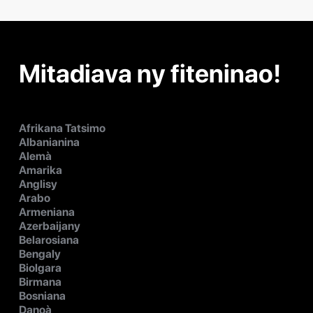
Mitadiava ny fiteninao!
Afrikana Tatsimo
Albanianina
Alemà
Amarika
Anglisy
Arabo
Armeniana
Azerbaijany
Belarosiana
Bengaly
Biolgara
Birmana
Bosniana
Danoà