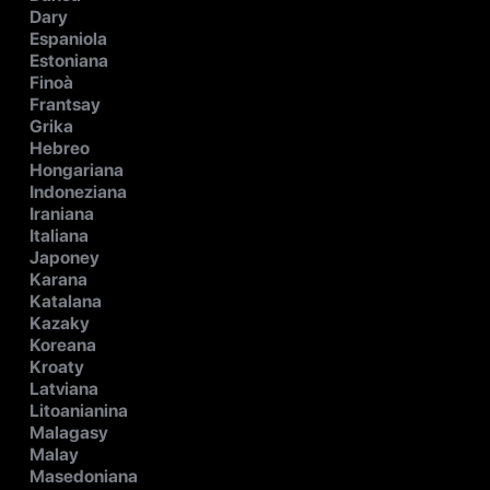
Dary
Espaniola
Estoniana
Finoà
Frantsay
Grika
Hebreo
Hongariana
Indoneziana
Iraniana
Italiana
Japoney
Karana
Katalana
Kazaky
Koreana
Kroaty
Latviana
Litoanianina
Malagasy
Malay
Masedoniana