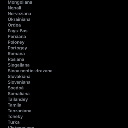
Mongoliana
Nepali
Norveziana
Okrainiana
Ordoa
Pays-Bas
Persiana
Poloney
Portogey
Romana
Rosiana
Singaliana
Sinoa nentin-drazana
Slovakiana
Sloveniana
Soedoà
Somaliana
Tailandey
Tamila
Tanzaniana
Tcheky
Turka
Vietnamiana