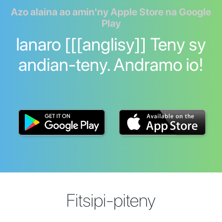
Azo alaina ao amin'ny Apple Store na Google
Play
Ianaro [[[anglisy]] Teny sy
andian-teny. Andramo io!
Fitsipi-piteny