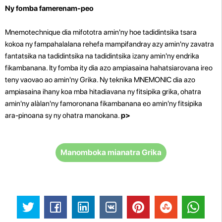
Ny fomba famerenam-peo
Mnemotechnique dia mifototra amin'ny hoe tadidintsika tsara
kokoa ny fampahalalana rehefa mampifandray azy amin'ny zavatra
fantatsika na tadidintsika na tadidintsika izany amin'ny endrika
fikambanana. Ity fomba ity dia azo ampiasaina hahatsiarovana ireo
teny vaovao ao amin'ny Grika. Ny teknika MNEMONIC dia azo
ampiasaina ihany koa mba hitadiavana ny fitsipika grika, ohatra
amin'ny alàlan'ny famoronana fikambanana eo amin'ny fitsipika
ara-pinoana sy ny ohatra manokana.
p>
Manomboka mianatra Grika