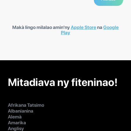
Makà lingo milalao amin'ny
Apple Store
na
Google
Play
Mitadiava ny fiteninao!
Afrikana Tatsimo
Albanianina
Alemà
Amarika
Anglisy