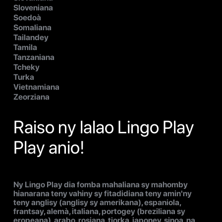
Sloveniana
Soedoà
Somaliana
Tailandey
Tamila
Tanzaniana
Tcheky
Turka
Vietnamiana
Zeorziana
Raiso ny lalao Lingo Play
Play anio!
Ny Lingo Play dia fomba mahaliana sy mahomby
hianarana teny vahiny sy fitadidiana teny amin'ny
teny anglisy (anglisy sy amerikana), espaniola,
frantsay, alemà, italiana, portogey (breziliana sy
eropeana), arabo, rosiana, tiorka, japoney, sinoa, na