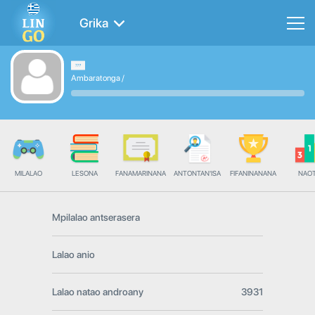
Grika
Ambaratonga
/
MILALAO
LESONA
FANAMARINANA
ANTONTAN'ISA
FIFANINANANA
NAO
Mpilalao antserasera
Lalao anio
Lalao natao androany
3931