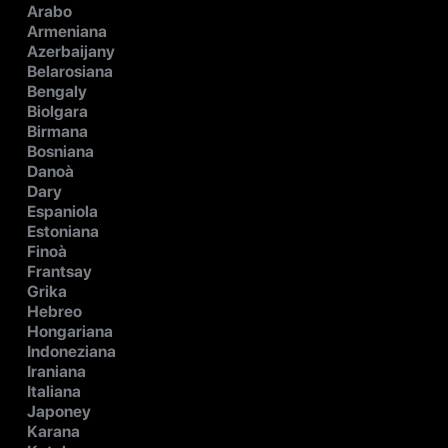
Arabo
Armeniana
Azerbaijany
Belarosiana
Bengaly
Biolgara
Birmana
Bosniana
Danoà
Dary
Espaniola
Estoniana
Finoà
Frantsay
Grika
Hebreo
Hongariana
Indoneziana
Iraniana
Italiana
Japoney
Karana