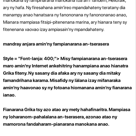
manokana sy fampiharana manokana toa an'i Tandem, HelloTalk,
ary ny hafa. Ny firesahana amin'ireo mpandahateny teratany dia
manampy anao hanatsara ny fanononana ny fanononanao anao,
Mianara mampiasa fitsipi-pitenenana marina, ary hianara teny sy
fitenenana vaovao izay ampiasain'ny mpandahateny.
mandray anjara amin'ny fampianarana an-tserasera
Style = "Font-lanja: 400;"> Misy fampianarana an-tserasera
maro amin'ny Internet ankehitriny hanampiana anao hianatra
Grika fiteny. Ny sasany dia afaka ary ny sasany dia mitaky
famandrihana karama. Misafidy ny làlana izay mifanaraka
amin'ny haavonao sy ny fotoana hiomanana amin'ny fianarana
ianao.
Fianarana Grika tsy azo atao ary mety hahafinaritra. Mampiasa
ny loharanom-pahalalana an-tserasera, azonao atao ny
mamorona fandaharam-pianarana manokana anao.