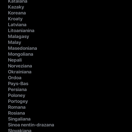
Katalana
Kazaky
Koreana
Kroaty
Latviana
Litoanianina
Malagasy
Malay
Masedoniana
Mongoliana
Nepali
Norveziana
Okrainiana
Ordoa
Pays-Bas
Persiana
Poloney
Portogey
Romana
Rosiana
Singaliana
Sinoa nentin-drazana
Slovakiana