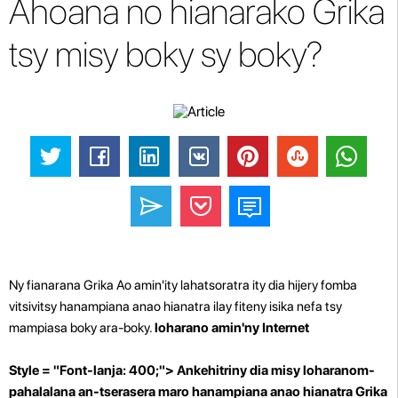
Ahoana no hianarako Grika
tsy misy boky sy boky?
Ny fianarana Grika Ao amin'ity lahatsoratra ity dia hijery fomba
vitsivitsy hanampiana anao hianatra ilay fiteny isika nefa tsy
mampiasa boky ara-boky.
loharano amin'ny Internet
Style = "Font-lanja: 400;"> Ankehitriny dia misy loharanom-
pahalalana an-tserasera maro hanampiana anao hianatra Grika