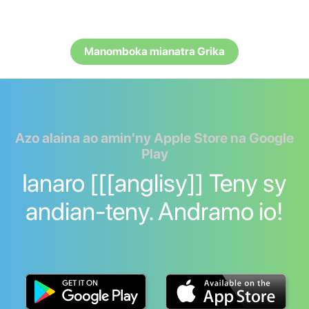
Manomboka mianatra Grika
Azo alaina ao amin'ny Apple Store na Google
Play
Ianaro [[[anglisy]] Teny sy
andian-teny. Andramo io!