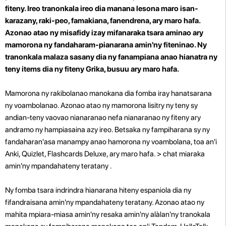
fiteny. Ireo tranonkala ireo dia manana lesona maro isan-
karazany, raki-peo, famakiana, fanendrena, ary maro hafa.
Azonao atao ny misafidy izay mifanaraka tsara aminao ary
mamorona ny fandaharam-pianarana amin'ny fiteninao. Ny
tranonkala malaza sasany dia ny fanampiana anao hianatra ny
teny items dia ny fiteny Grika, busuu ary maro hafa.
Mamorona ny rakibolanao manokana dia fomba iray hanatsarana
ny voambolanao. Azonao atao ny mamorona lisitry ny teny sy
andian-teny vaovao nianaranao nefa nianaranao ny fiteny ary
andramo ny hampiasaina azy ireo. Betsaka ny fampiharana sy ny
fandaharan'asa manampy anao hamorona ny voambolana, toa an'i
Anki, Quizlet, Flashcards Deluxe, ary maro hafa.
> chat miaraka
amin'ny mpandahateny teratany
.
Ny fomba tsara indrindra hianarana hiteny espaniola dia ny
fifandraisana amin'ny mpandahateny teratany. Azonao atao ny
mahita mpiara-miasa amin'ny resaka amin'ny alàlan'ny tranokala