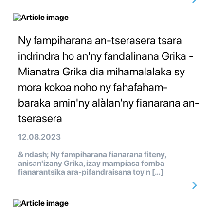
Ny fampiharana an-tserasera tsara
indrindra ho an'ny fandalinana Grika -
Mianatra Grika dia mihamalalaka sy
mora kokoa noho ny fahafaham-
baraka amin'ny alàlan'ny fianarana an-
tserasera
12.08.2023
& ndash; Ny fampiharana fianarana fiteny,
anisan'izany Grika, izay mampiasa fomba
fianarantsika ara-pifandraisana toy n […]