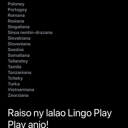
Poloney
Portogey
Romana
Rosiana
Singaliana
Sinoa nentin-drazana
Slovakiana
Sloveniana
Soedoà
Somaliana
Tailandey
Tamila
Tanzaniana
Tcheky
Turka
Vietnamiana
Zeorziana
Raiso ny lalao Lingo Play
Play anio!