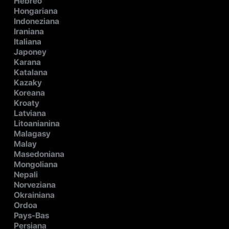
Hebreo
Hongariana
Indoneziana
Iraniana
Italiana
Japoney
Karana
Katalana
Kazaky
Koreana
Kroaty
Latviana
Litoanianina
Malagasy
Malay
Masedoniana
Mongoliana
Nepali
Norveziana
Okrainiana
Ordoa
Pays-Bas
Persiana