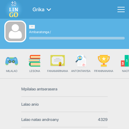
Grika
Ambaratonga
/
MILALAO
LESONA
FANAMARINANA
ANTONTAN'ISA
FIFANINANANA
NAO
Mpilalao antserasera
Lalao anio
Lalao natao androany
4329