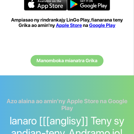
Ampiasao ny rindrankajy LinGo Play, fianarana teny
Grika ao amin'ny
Apple Store
na
Google Play
Manomboka mianatra Grika
Azo alaina ao amin'ny Apple Store na Google
Play
Ianaro [[[anglisy]] Teny sy
andian-teny. Andramo io!