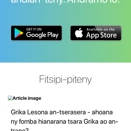
Fitsipi-piteny
Grika Lesona an-tserasera - ahoana
ny fomba hianarana tsara Grika ao an-
trano?