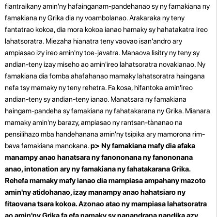
fiantraikany amin'ny hafainganam-pandehanao sy ny famakiana ny
famakiana ny Grika dia ny voambolanao. Arakaraka ny teny
fantatrao kokoa, dia mora kokoa ianao hamaky sy hahatakatra ireo
lahatsoratra. Miezaha hianatra teny vaovao isan'andro ary
ampiasao izy ireo amin'ny toe-javatra. Manaova lisitry ny teny sy
andian-teny izay miseho ao amin'ireo lahatsoratra novakianao.
Ny
famakiana dia fomba ahafahanao mamaky lahatsoratra haingana
nefa tsy mamaky ny teny rehetra. Fa kosa, hifantoka amin'ireo
andian-teny sy andian-teny ianao. Manatsara ny famakiana
haingam-pandeha sy famakiana ny fahatakarana ny Grika. Mianara
mamaky amin'ny barazy, ampiasao ny rantsan-tànanao na
pensilihazo mba handehanana amin'ny tsipika ary mamorona rim-
bava famakiana manokana.
p>
Ny famakiana mafy dia afaka
manampy anao hanatsara ny fanononana ny fanononana
anao, intonation ary ny famakiana ny fahatakarana Grika.
Rehefa mamaky mafy ianao dia mampiasa ampahany mazoto
amin'ny atidohanao, izay manampy anao hahatsiaro ny
fitaovana tsara kokoa. Azonao atao ny mampiasa lahatsoratra
ao amin'ny Grika fa efa namaky sy nanandrana nandika azy