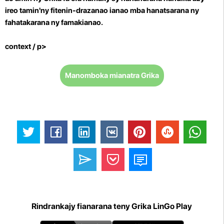
ireo tamin'ny fitenin-drazanao ianao mba hanatsarana ny
fahatakarana ny famakianao.
context / p>
Manomboka mianatra Grika
Rindrankajy fianarana teny Grika LinGo Play