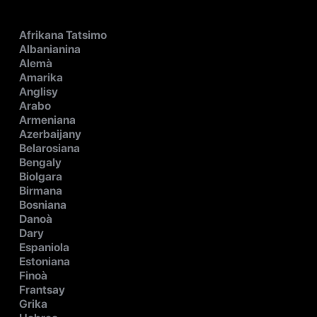
Afrikana Tatsimo
Albanianina
Alemà
Amarika
Anglisy
Arabo
Armeniana
Azerbaijany
Belarosiana
Bengaly
Biolgara
Birmana
Bosniana
Danoà
Dary
Espaniola
Estoniana
Finoà
Frantsay
Grika