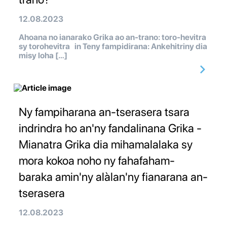
12.08.2023
Ahoana no ianarako Grika ao an-trano: toro-hevitra
sy torohevitra in Teny fampidirana: Ankehitriny dia
misy loha […]
Ny fampiharana an-tserasera tsara
indrindra ho an'ny fandalinana Grika -
Mianatra Grika dia mihamalalaka sy
mora kokoa noho ny fahafaham-
baraka amin'ny alàlan'ny fianarana an-
tserasera
12.08.2023