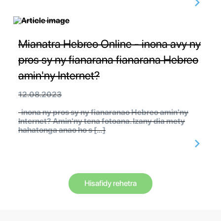
Mianatra Hebreo Online - inona avy ny
pros sy ny fianarana fianarana Hebreo
amin'ny Internet?
12.08.2023
inona ny pros sy ny fianaranao Hebreo amin'ny
Internet? Amin'ny tena fotoana. Izany dia mety
hahatonga anao ho s […]
Hisafidy rehetra