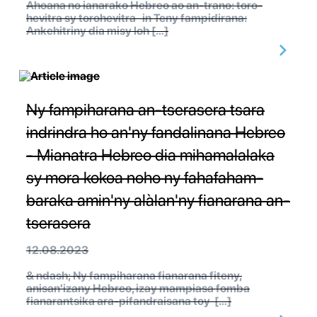
Ahoana no ianarako Hebreo ao an-trano: toro-
hevitra sy torohevitra in Teny fampidirana:
Ankehitriny dia misy loh […]
Ny fampiharana an-tserasera tsara
indrindra ho an'ny fandalinana Hebreo
- Mianatra Hebreo dia mihamalalaka
sy mora kokoa noho ny fahafaham-
baraka amin'ny alàlan'ny fianarana an-
tserasera
12.08.2023
& ndash; Ny fampiharana fianarana fiteny,
anisan'izany Hebreo, izay mampiasa fomba
fianarantsika ara-pifandraisana toy […]