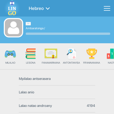
Hebreo
Ambaratonga
/
MILALAO
LESONA
FANAMARINANA
ANTONTAN'ISA
FIFANINANANA
NAO
Mpilalao antserasera
Lalao anio
Lalao natao androany
4194