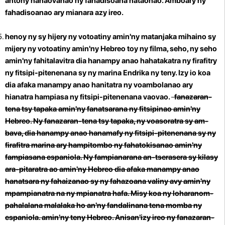
antony nanaovanao ny fahadisoana nataonao. Amboary ny
fahadisoanao ary mianara azy ireo.
henoy ny sy hijery ny votoatiny amin'ny matanjaka
mihaino sy
mijery ny votoatiny amin'ny Hebreo toy ny filma, seho, ny seho
amin'ny fahitalavitra dia hanampy anao hahatakatra ny firafitry
ny fitsipi-pitenenana sy ny marina Endrika ny teny. Izy io koa
dia afaka manampy anao hanitatra ny voambolanao ary
hianatra hampiasa ny fitsipi-pitenenana vaovao.
fanazaran-
tena tsy tapaka amin'ny fanatsarana ny fitsipinao amin'ny
Hebreo. Ny fanazaran-tena tsy tapaka, ny voasoratra sy am-
bava, dia hanampy anao hanamafy ny fitsipi-pitenenana sy ny
firafitra marina ary hampitombo ny fahatokisanao amin'ny
fampiasana espaniola.
Ny fampianarana an-tserasera sy kilasy
ara-pitaratra ao amin'ny Hebreo dia afaka manampy anao
hanatsara ny fahaizanao sy ny fahazoana valiny avy amin'ny
mpampianatra na ny mpianatra hafa. Misy koa ny loharanom-
pahalalana malalaka ho an'ny fandalinana tena momba ny
espaniola. amin'ny teny Hebreo. Anisan'izy ireo ny fanazaran-