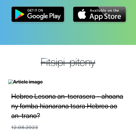
Fitsipi-piteny
Hebreo Lesona an-tserasera - ahoana
ny fomba hianarana tsara Hebreo ao
an-trano?
12.08.2023