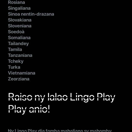
Rosiana
Singaliana
Sinoa nentin-drazana
Slovakiana
Sloveniana
Soedoà
Somaliana
Tailandey
Tamila
Tanzaniana
Tcheky
Turka
Vietnamiana
Zeorziana
Raiso ny lalao Lingo Play
Play anio!
Ny Lingo Play dia fomba mahaliana sy mahomby