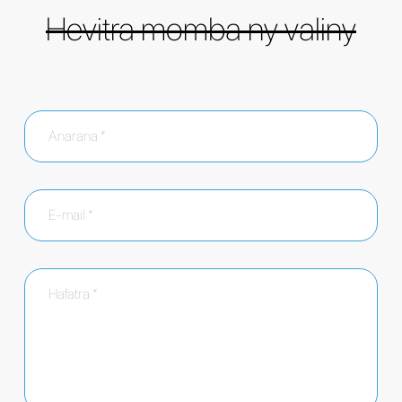
Hevitra momba ny valiny