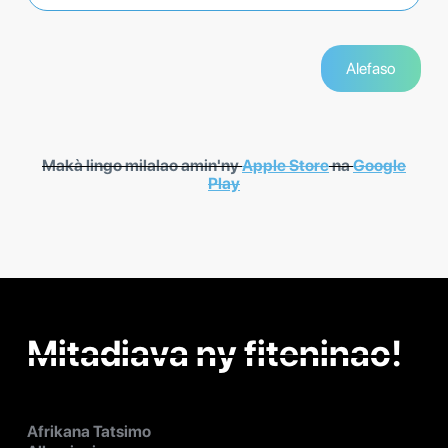
Makà lingo milalao amin'ny
Apple Store
na
Google
Play
Mitadiava ny fiteninao!
Afrikana Tatsimo