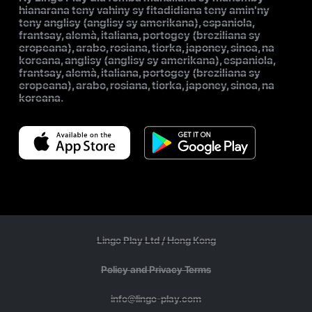
hianarana teny vahiny sy fitadidiana teny amin'ny
teny anglisy (anglisy sy amerikana), espaniola,
frantsay, alemà, italiana, portogey (breziliana sy
eropeana), arabo, rosiana, tiorka, japoney, sinoa, na
koreana, anglisy (anglisy sy amerikana), espaniola,
frantsay, alemà, italiana, portogey (breziliana sy
eropeana), arabo, rosiana, tiorka, japoney, sinoa, na
koreana.
Lingo Play Ltd /
Hong Kong
Policy and Privacy Terms
info@lingo-play.com