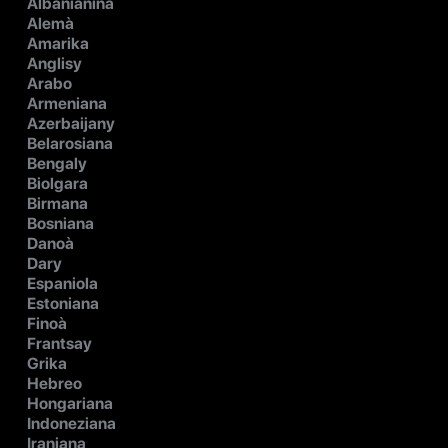
Albanianina
Alemà
Amarika
Anglisy
Arabo
Armeniana
Azerbaijany
Belarosiana
Bengaly
Biolgara
Birmana
Bosniana
Danoà
Dary
Espaniola
Estoniana
Finoà
Frantsay
Grika
Hebreo
Hongariana
Indoneziana
Iraniana