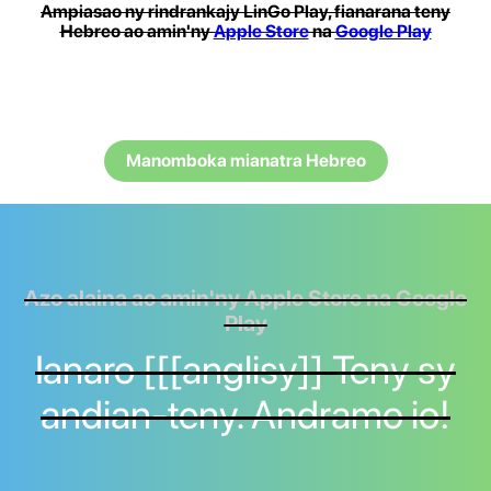
Ampiasao ny rindrankajy LinGo Play, fianarana teny
Hebreo ao amin'ny
Apple Store
na
Google Play
Manomboka mianatra Hebreo
Azo alaina ao amin'ny Apple Store na Google
Play
Ianaro [[[anglisy]] Teny sy
andian-teny. Andramo io!