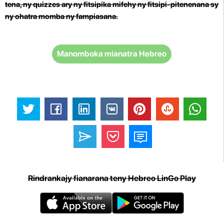
tena, ny quizzes ary ny fitsipika mifehy ny fitsipi-pitenenana sy
ny ohatra momba ny fampiasana.
Manomboka mianatra Hebreo
Rindrankajy fianarana teny Hebreo LinGo Play