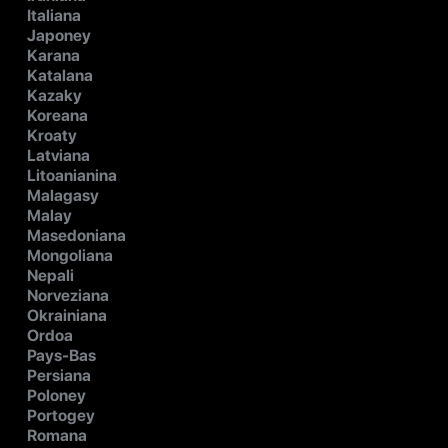
Italiana
Japoney
Karana
Katalana
Kazaky
Koreana
Kroaty
Latviana
Litoanianina
Malagasy
Malay
Masedoniana
Mongoliana
Nepali
Norveziana
Okrainiana
Ordoa
Pays-Bas
Persiana
Poloney
Portogey
Romana