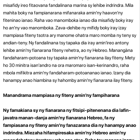
misafidy ireo fitaovana fandalinana marina sy lehibe indrindra. Mila
mahita boky na fampianarana mifanaraka amin'ny haavon'ny
fiteninao ianao. Raha vao manomboka ianao dia misafidy boky iray
ho an'ny vao manomboka. Zava-dehibe ny mifidy boky iray izay
mampiasa fiteny tsotra ary manome ohatra maro momba ny teny sy
andian-teny.
Ny fandalinana tsy tapaka dia iray amin'ireo antony
lehibe amin'ny fianarana fiteny rehetra, ao ny Hebreo. Manangàna
fandaharam-potoana tsy tapaka amin'ny fianarana ilay fiteny. Mety
ho 30 minitra isan'andro na ora maromaro isan-kerinandro, raha
mbola mifikitra amin'ny fandaharam-potoananao ianao. Izany dia
hanampy anao hiambina sy hahomby amin'ny fianarana ilay fiteny.
Manandrama mampiasa ny fiteny amin'ny fampiharana
Ny famakiana sy ny fianarana ny fitsipi-pitenenana dia lafin-
javatra manan-danja amin'ny fianarana Hebreo, fa ny
fampiasana ny fiteny amin'ny fanazarana dia ny hanampy anao
indrindra. Miezaha hifampiresaka amin'ny Hebreo amin'ny