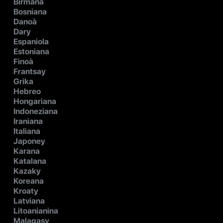
Birmana
Bosniana
Danoà
Dary
Espaniola
Estoniana
Finoà
Frantsay
Grika
Hebreo
Hongariana
Indoneziana
Iraniana
Italiana
Japoney
Karana
Katalana
Kazaky
Koreana
Kroaty
Latviana
Litoanianina
Malagasy