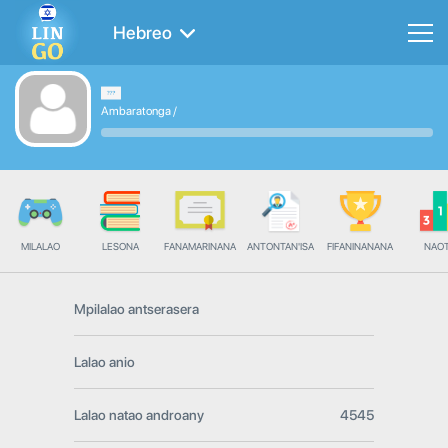
Hebreo
Ambaratonga
/
MILALAO
LESONA
FANAMARINANA
ANTONTAN'ISA
FIFANINANANA
NAO
Mpilalao antserasera
Lalao anio
Lalao natao androany
4545