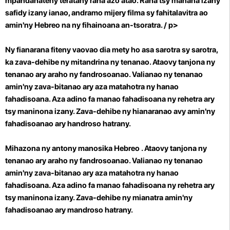
mpandahateny teratany raha azo atao. Raha tsy manana izany
safidy izany ianao, andramo mijery filma sy fahitalavitra ao
amin'ny Hebreo na ny fihainoana an-tsoratra.
/ p>
Ny fianarana fiteny vaovao dia mety ho asa sarotra sy sarotra,
ka zava-dehibe ny mitandrina ny tenanao. Ataovy tanjona ny
tenanao ary araho ny fandrosoanao. Valianao ny tenanao
amin'ny zava-bitanao ary aza matahotra ny hanao
fahadisoana. Aza adino fa manao fahadisoana ny rehetra ary
tsy maninona izany. Zava-dehibe ny hianaranao avy amin'ny
fahadisoanao ary handroso hatrany.
Mihazona ny antony manosika Hebreo . Ataovy tanjona ny
tenanao ary araho ny fandrosoanao. Valianao ny tenanao
amin'ny zava-bitanao ary aza matahotra ny hanao
fahadisoana. Aza adino fa manao fahadisoana ny rehetra ary
tsy maninona izany. Zava-dehibe ny mianatra amin'ny
fahadisoanao ary mandroso hatrany.