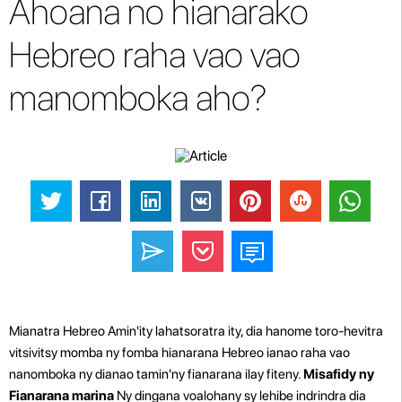
Ahoana no hianarako
Hebreo raha vao vao
manomboka aho?
Mianatra Hebreo Amin'ity lahatsoratra ity, dia hanome toro-hevitra
vitsivitsy momba ny fomba hianarana Hebreo ianao raha vao
nanomboka ny dianao tamin'ny fianarana ilay fiteny.
Misafidy ny
Fianarana marina
Ny dingana voalohany sy lehibe indrindra dia