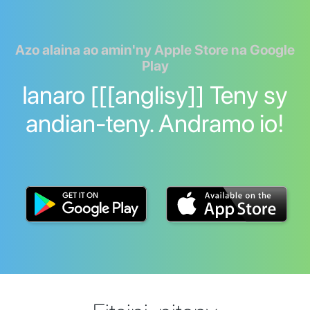
Azo alaina ao amin'ny Apple Store na Google
Play
Ianaro [[[anglisy]] Teny sy
andian-teny. Andramo io!