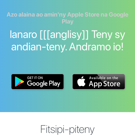
Azo alaina ao amin'ny Apple Store na Google
Play
Ianaro [[[anglisy]] Teny sy
andian-teny. Andramo io!
Fitsipi-piteny