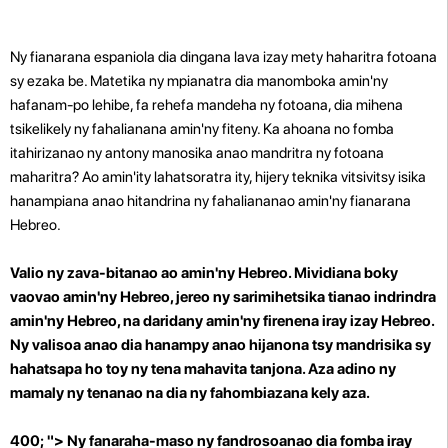
Ny fianarana espaniola dia dingana lava izay mety haharitra fotoana
sy ezaka be. Matetika ny mpianatra dia manomboka amin'ny
hafanam-po lehibe, fa rehefa mandeha ny fotoana, dia mihena
tsikelikely ny fahalianana amin'ny fiteny. Ka ahoana no fomba
itahirizanao ny antony manosika anao mandritra ny fotoana
maharitra? Ao amin'ity lahatsoratra ity, hijery teknika vitsivitsy isika
hanampiana anao hitandrina ny fahaliananao amin'ny fianarana
Hebreo.
Valio ny zava-bitanao ao amin'ny Hebreo. Mividiana boky
vaovao amin'ny Hebreo, jereo ny sarimihetsika tianao indrindra
amin'ny Hebreo, na daridany amin'ny firenena iray izay Hebreo.
Ny valisoa anao dia hanampy anao hijanona tsy mandrisika sy
hahatsapa ho toy ny tena mahavita tanjona. Aza adino ny
mamaly ny tenanao na dia ny fahombiazana kely aza.
400; "> Ny fanaraha-maso ny fandrosoanao dia fomba iray