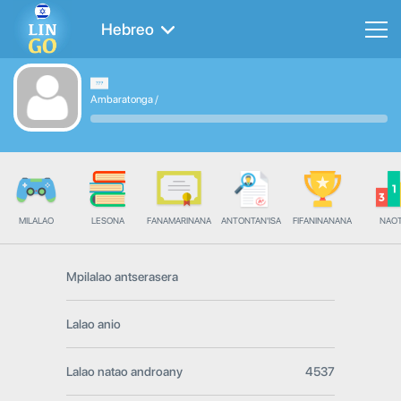
Hebreo
Ambaratonga
/
MILALAO
LESONA
FANAMARINANA
ANTONTAN'ISA
FIFANINANANA
NAO
Mpilalao antserasera
Lalao anio
Lalao natao androany
4537