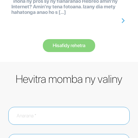
inona ny pros sy ny fianaranao Hebreo amin'ny
Internet? Amin'ny tena fotoana. Izany dia mety
hahatonga anao ho s […]
Hisafidy rehetra
Hevitra momba ny valiny