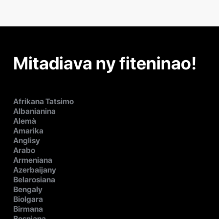
Mitadiava ny fiteninao!
Afrikana Tatsimo
Albanianina
Alemà
Amarika
Anglisy
Arabo
Armeniana
Azerbaijany
Belarosiana
Bengaly
Biolgara
Birmana
Bosniana