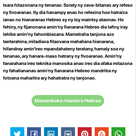
tsara hitazonana ny tenanao. Soraty ny zava-bitanao ary refeso
ny fivoaranao. Ity dia hanampy anao ho refesina hoe hatraiza
ianao no hianaranao Hebreo sy ny tsy maintsy ataonao.
Ho
fehiny, ny fijanonana amin'ny fianarana Hebreo dia lafiny iray
lehibe amin'ny fahombiazana. Mametraha tanjona azo
tanterahina, mitadiava fitaovana mahaliana hianarana,
hifandray amin'ireo mpandahateny teratany, hamaly soa ny
tenanao, ary hanara-maso hatrany ny fivoaranao. Amin'ny
fanarahana ireo teknika manosika anao ireo dia afaka mitazona
ny fahaliananao amin'ny fianarana Hebreo mandritra ny
fotoana maharitra ary hahatratra ny tanjonao.
Manomboka mianatra Hebreo