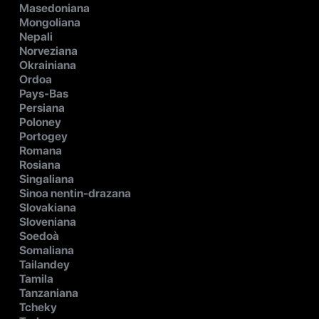
Masedoniana
Mongoliana
Nepali
Norveziana
Okrainiana
Ordoa
Pays-Bas
Persiana
Poloney
Portogey
Romana
Rosiana
Singaliana
Sinoa nentin-drazana
Slovakiana
Sloveniana
Soedoà
Somaliana
Tailandey
Tamila
Tanzaniana
Tcheky