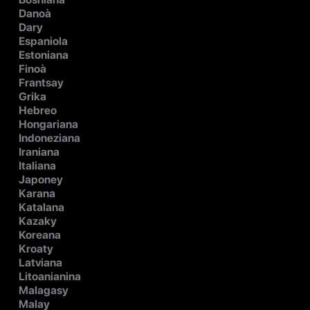
Danoà
Dary
Espaniola
Estoniana
Finoà
Frantsay
Grika
Hebreo
Hongariana
Indoneziana
Iraniana
Italiana
Japoney
Karana
Katalana
Kazaky
Koreana
Kroaty
Latviana
Litoanianina
Malagasy
Malay