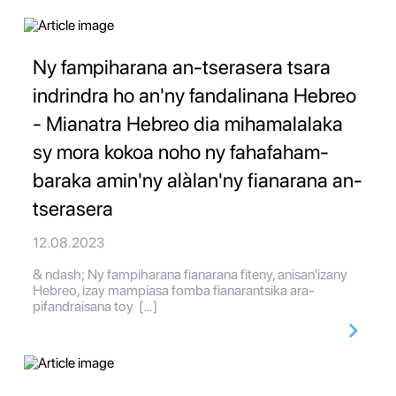
Ny fampiharana an-tserasera tsara
indrindra ho an'ny fandalinana Hebreo
- Mianatra Hebreo dia mihamalalaka
sy mora kokoa noho ny fahafaham-
baraka amin'ny alàlan'ny fianarana an-
tserasera
12.08.2023
& ndash; Ny fampiharana fianarana fiteny, anisan'izany
Hebreo, izay mampiasa fomba fianarantsika ara-
pifandraisana toy […]