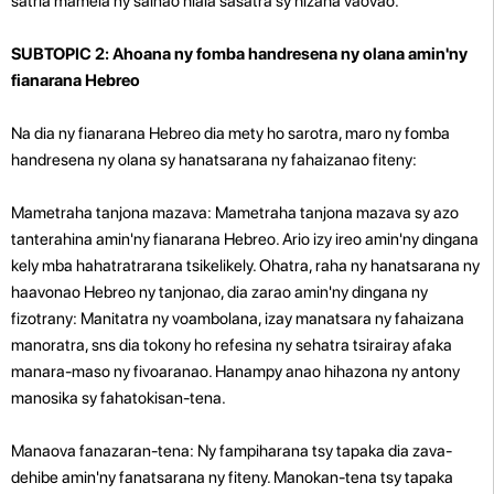
satria mamela ny sainao hiala sasatra sy hizaha vaovao.
SUBTOPIC 2: Ahoana ny fomba handresena ny olana amin'ny
fianarana Hebreo
Na dia ny fianarana Hebreo dia mety ho sarotra, maro ny fomba
handresena ny olana sy hanatsarana ny fahaizanao fiteny:
Mametraha tanjona mazava: Mametraha tanjona mazava sy azo
tanterahina amin'ny fianarana Hebreo. Ario izy ireo amin'ny dingana
kely mba hahatratrarana tsikelikely. Ohatra, raha ny hanatsarana ny
haavonao Hebreo ny tanjonao, dia zarao amin'ny dingana ny
fizotrany: Manitatra ny voambolana, izay manatsara ny fahaizana
manoratra, sns dia tokony ho refesina ny sehatra tsirairay afaka
manara-maso ny fivoaranao. Hanampy anao hihazona ny antony
manosika sy fahatokisan-tena.
Manaova fanazaran-tena: Ny fampiharana tsy tapaka dia zava-
dehibe amin'ny fanatsarana ny fiteny. Manokan-tena tsy tapaka