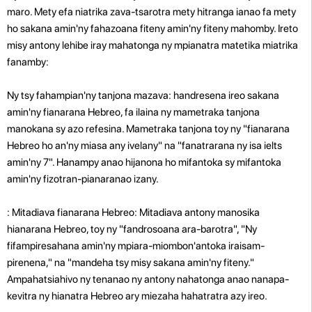
maro. Mety efa niatrika zava-tsarotra mety hitranga ianao fa mety
ho sakana amin'ny fahazoana fiteny amin'ny fiteny mahomby. Ireto
misy antony lehibe iray mahatonga ny mpianatra matetika miatrika
fanamby:
Ny tsy fahampian'ny tanjona mazava: handresena ireo sakana
amin'ny fianarana Hebreo, fa ilaina ny mametraka tanjona
manokana sy azo refesina. Mametraka tanjona toy ny "fianarana
Hebreo ho an'ny miasa any ivelany" na "fanatrarana ny isa ielts
amin'ny 7". Hanampy anao hijanona ho mifantoka sy mifantoka
amin'ny fizotran-pianaranao izany.
: Mitadiava fianarana Hebreo: Mitadiava antony manosika
hianarana Hebreo, toy ny "fandrosoana ara-barotra", "Ny
fifampiresahana amin'ny mpiara-miombon'antoka iraisam-
pirenena," na "mandeha tsy misy sakana amin'ny fiteny."
Ampahatsiahivo ny tenanao ny antony nahatonga anao nanapa-
kevitra ny hianatra Hebreo ary miezaha hahatratra azy ireo.