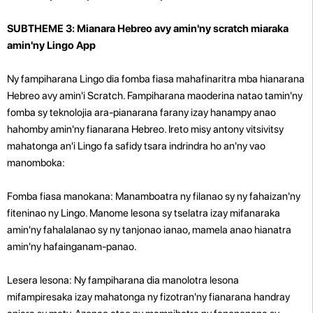
SUBTHEME 3: Mianara Hebreo avy amin'ny scratch miaraka
amin'ny Lingo App
Ny fampiharana Lingo dia fomba fiasa mahafinaritra mba hianarana
Hebreo avy amin'i Scratch. Fampiharana maoderina natao tamin'ny
fomba sy teknolojia ara-pianarana farany izay hanampy anao
hahomby amin'ny fianarana Hebreo. Ireto misy antony vitsivitsy
mahatonga an'i Lingo fa safidy tsara indrindra ho an'ny vao
manomboka:
Fomba fiasa manokana: Manamboatra ny filanao sy ny fahaizan'ny
fiteninao ny Lingo. Manome lesona sy tselatra izay mifanaraka
amin'ny fahalalanao sy ny tanjonao ianao, mamela anao hianatra
amin'ny hafainganam-panao.
Lesera lesona: Ny fampiharana dia manolotra lesona
mifampiresaka izay mahatonga ny fizotran'ny fianarana handray