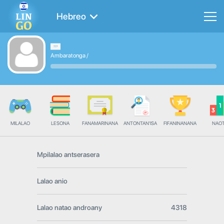
Hebreo
Ambaratonga
/
MILALAO
LESONA
FANAMARINANA
ANTONTAN'ISA
FIFANINANANA
NAO
Mpilalao antserasera
Lalao anio
Lalao natao androany
4318