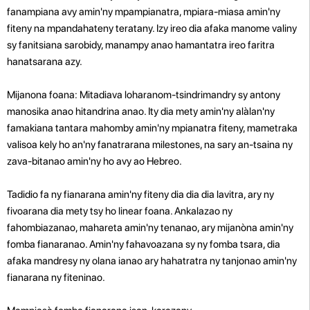
fanampiana avy amin'ny mpampianatra, mpiara-miasa amin'ny
fiteny na mpandahateny teratany. Izy ireo dia afaka manome valiny
sy fanitsiana sarobidy, manampy anao hamantatra ireo faritra
hanatsarana azy.
Mijanona foana: Mitadiava loharanom-tsindrimandry sy antony
manosika anao hitandrina anao. Ity dia mety amin'ny alàlan'ny
famakiana tantara mahomby amin'ny mpianatra fiteny, mametraka
valisoa kely ho an'ny fanatrarana milestones, na sary an-tsaina ny
zava-bitanao amin'ny ho avy ao Hebreo.
Tadidio fa ny fianarana amin'ny fiteny dia dia dia lavitra, ary ny
fivoarana dia mety tsy ho linear foana. Ankalazao ny
fahombiazanao, mahareta amin'ny tenanao, ary mijanòna amin'ny
fomba fianaranao. Amin'ny fahavoazana sy ny fomba tsara, dia
afaka mandresy ny olana ianao ary hahatratra ny tanjonao amin'ny
fianarana ny fiteninao.