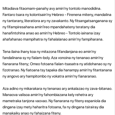
Mitadiava fitaomam-panahy avy amin'ny tontolo manodidina.
Fantaro tsara ny kolontsain'ny Hebreo - Firenena miteny, mandalina
ny tantarany, literatiora ary ny zavakanto. Ny fitsangatsanganana sy
ny fifampiresahana amin'ireo mpandahateny teratany dia
hanafintohina anao ao amin'ny Hebreo - Tontolo iainana izay
ahafahanao mampihatra ny fahalalanao amin'ny fampiharana.
Tena ilaina ihany koa ny mitazona fifandanjana eo amin'ny
fandalinana sy ny fialam-boly. Aza vonoina ny tenanao amin'ny
fianarana fiteny; Omeo fotoana fialan-tsasatra ny atidohanao sy ny
fizotranao. Ny fiatoana tsy tapaka dia hanampy amin'ny fitantanana
ny angovo ary hampitombo ny vokatra amin'ny fianaranao.
Aza adino ny mikarakara ny tenanao ary ankalazao ny zava-bitanao.
Manaova valisoa amin'ny fahombiazana kely rehetra ary
mametraka tanjona vaovao. Ny fianarana ny fiteny espaniola dia
dingana izay mety haharitra fotoana, fa ny dingana tsirairay dia
manakaiky anao ny fahaizana fiteny.