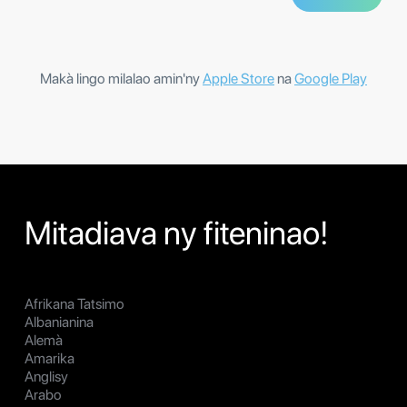
Makà lingo milalao amin'ny
Apple Store
na
Google Play
Mitadiava ny fiteninao!
Afrikana Tatsimo
Albanianina
Alemà
Amarika
Anglisy
Arabo