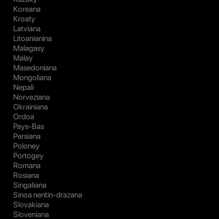
Koreana
Kroaty
Latviana
Litoanianina
Malagasy
Malay
Masedoniana
Mongoliana
Nepali
Norveziana
Okrainiana
Ordoa
Pays-Bas
Persiana
Poloney
Portogey
Romana
Rosiana
Singaliana
Sinoa nentin-drazana
Slovakiana
Sloveniana