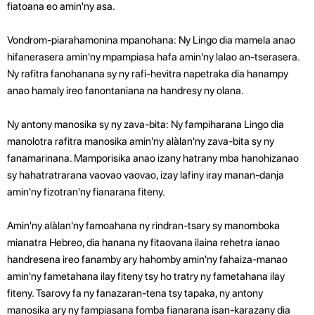
fiatoana eo amin'ny asa.
Vondrom-piarahamonina mpanohana: Ny Lingo dia mamela anao
hifanerasera amin'ny mpampiasa hafa amin'ny lalao an-tserasera.
Ny rafitra fanohanana sy ny rafi-hevitra napetraka dia hanampy
anao hamaly ireo fanontaniana na handresy ny olana.
Ny antony manosika sy ny zava-bita: Ny fampiharana Lingo dia
manolotra rafitra manosika amin'ny alàlan'ny zava-bita sy ny
fanamarinana. Mamporisika anao izany hatrany mba hanohizanao
sy hahatratrarana vaovao vaovao, izay lafiny iray manan-danja
amin'ny fizotran'ny fianarana fiteny.
Amin'ny alàlan'ny famoahana ny rindran-tsary sy manomboka
mianatra Hebreo, dia hanana ny fitaovana ilaina rehetra ianao
handresena ireo fanamby ary hahomby amin'ny fahaiza-manao
amin'ny fametahana ilay fiteny tsy ho tratry ny fametahana ilay
fiteny. Tsarovy fa ny fanazaran-tena tsy tapaka, ny antony
manosika ary ny fampiasana fomba fianarana isan-karazany dia