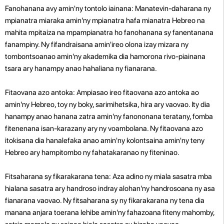
Fanohanana avy amin'ny tontolo iainana: Manatevin-daharana ny
mpianatra miaraka amin'ny mpianatra hafa mianatra Hebreo na
mahita mpitaiza na mpampianatra ho fanohanana sy fanentanana
fanampiny. Ny fifandraisana amin'ireo olona izay mizara ny
tombontsoanao amin'ny akademika dia hamorona rivo-piainana
tsara ary hanampy anao hahaliana ny fianarana.
Fitaovana azo antoka: Ampiasao ireo fitaovana azo antoka ao
amin'ny Hebreo, toy ny boky, sarimihetsika, hira ary vaovao. Ity dia
hanampy anao hanana zatra amin'ny fanononana teratany, fomba
fitenenana isan-karazany ary ny voambolana. Ny fitaovana azo
itokisana dia hanalefaka anao amin'ny kolontsaina amin'ny teny
Hebreo ary hampitombo ny fahatakaranao ny fiteninao.
Fitsaharana sy fikarakarana tena: Aza adino ny miala sasatra mba
hialana sasatra ary handroso indray alohan'ny handrosoana ny asa
fianarana vaovao. Ny fitsaharana sy ny fikarakarana ny tena dia
manana anjara toerana lehibe amin'ny fahazoana fiteny mahomby,