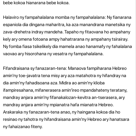
bebe kokoa hianarana bebe kokoa.
Halaviro ny fampahalalana momba ny fampahalalana: Ny fianarana
espaniola dia dingana maharitra, ka aza manandrana manetsika ny
zava-drehetra indray mandeha. Tapaho ny fitaovana ho ampahany
kely ary omena fotoana ampy hahatrarana ny ampahany tsirairay.
Ny fomba fiasa tsikelikely dia mamela anao hanamafy ny fahalalana
vaovao ary hisorohana ny vesatra ny fampahalalana.
Fifandraisana sy fanazaran-tena: Manaova fampiharana Hebreo
amin'ny toe-javatra tena misy ary aza matahotra ny hifandray na
dia amin'ny fahadisoana aza. Midira ao amin'ny klioba
ifampiresahana, mifanerasera amin'ireo mpandahateny teratany,
mandray anjara amin'ny fifanakalozan-kevitra an-tserasera, ary
mandray anjara amin'ny mpianatra hafa mianatra Hebreo.
Arakaraka ny fanazaran-tena anao, ny haingana kokoa dia ho
resinao ny tahotra ny hifandraisana amin'ny Hebreo ary hanatsara
ny fahaizanao fiteny.