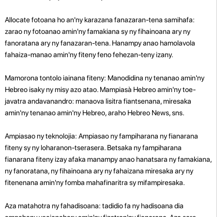
Allocate fotoana ho an'ny karazana fanazaran-tena samihafa:
zarao ny fotoanao amin'ny famakiana sy ny fihainoana ary ny
fanoratana ary ny fanazaran-tena. Hanampy anao hamolavola
fahaiza-manao amin'ny fiteny feno fehezan-teny izany.
Mamorona tontolo iainana fiteny: Manodidina ny tenanao amin'ny
Hebreo isaky ny misy azo atao. Mampiasà Hebreo amin'ny toe-
javatra andavanandro: manaova lisitra fiantsenana, miresaka
amin'ny tenanao amin'ny Hebreo, araho Hebreo News, sns.
Ampiasao ny teknolojia: Ampiasao ny fampiharana ny fianarana
fiteny sy ny loharanon-tserasera. Betsaka ny fampiharana
fianarana fiteny izay afaka manampy anao hanatsara ny famakiana,
ny fanoratana, ny fihainoana ary ny fahaizana miresaka ary ny
fitenenana amin'ny fomba mahafinaritra sy mifampiresaka.
Aza matahotra ny fahadisoana: tadidio fa ny hadisoana dia