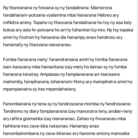
Ny fitantanana ny fotoana sy ny fandalinana: Mamorona
fandaharam-potoana voalamina mba hianarana Hebreo ary
mifikitra aminy. Tapaho ny fitaovana fandalinana ho toy ny asa kely
kokoa ary asio fe-potoana ho an'ny fahavitan'izy ireo. Ny tsy tapaka
amin'ny fizotran'ny fianarana dia hanampy anao handroso ary
hanamafy ny fitaovana nianaranao.
Fomba fianarana mety: fanandramana amin'ny fomba fianarana
isan-karazany mba hamaritana izay mety ho ilainao sy ny fomba
fianarana tsirairay. Ampiasao ny fampianarana an-tserasera
mahomby, fampiharana, loharanom-fiteny ary mampihatra amin'ny
mpampianatra sy ireo mpandahateny.
Fanombanana ny tena sy ny fandrosoana momba ny fandrosoana:
Tandremo ny diary fampianarana izay manoratra teny, andian-teny
ary rafitra gramatika izay nianaranao. Zahao ny fivoaranao mba
hahitana ireo zava-bita nataonao. Hanampy anao
hanombatombana ny zava-bitanao ary hanome antony manosika