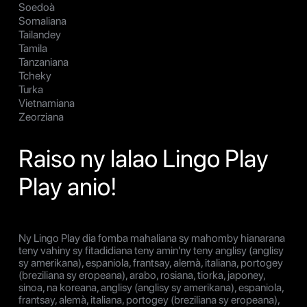
Soedoà
Somaliana
Tailandey
Tamila
Tanzaniana
Tcheky
Turka
Vietnamiana
Zeorziana
Raiso ny lalao Lingo Play
Play anio!
Ny Lingo Play dia fomba mahaliana sy mahomby hianarana
teny vahiny sy fitadidiana teny amin'ny teny anglisy (anglisy
sy amerikana), espaniola, frantsay, alemà, italiana, portogey
(breziliana sy eropeana), arabo, rosiana, tiorka, japoney,
sinoa, na koreana, anglisy (anglisy sy amerikana), espaniola,
frantsay, alemà, italiana, portogey (breziliana sy eropeana),