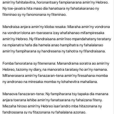
amin'ny fahitalavitra, horonantsary fampianarana amin'ny Hebreo.
Ny toe-javatra hita maso dia hanatsara ny fahatakaranao ny
fiteninao sy ny fanononana ny fiteninao.
Mandraisa anjara amin'ny klioba resaka: Miaraha amin'ny vondrona
na vondron'olona an-tserasera izay ahafahanao mifampiresaka
amin'ny Hebreo. Ny fifandraisana amin'ireo mpandahateny teratany
na mpianatra hafa dia hamela anao hampihatra ny fahalalanao
amin'ny fampiharana sy handresena ny tahotra ny fifandraisana.
Fomba fanoratana sy fitenenana: Manandrama soratra ao amin'ny
Hebreo, tazomy ny diary, na manoratra taratasy ho an'ny namana.
Mifanerasera amin'ny fanazaran-tena amin'ny firesahana momba
ny andronao na miresaka momba ny lohahevitra mahaliana.
Manaova fanazaran-tena: Ny fampiharana tsy tapaka dia manana
anjara toerana lehibe amin'ny fanatsarana ny fahaizana fiteny.
Miezaha hiroso amin'ny Hebreo isan'andro mba hitazonana ny
fandrosoana sy ny fitazonana ny fahalalana azonao.