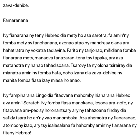
zava-dehibe.
Famaranana
Ny fianarana ny teny Hebreo dia mety ho asa sarotra, fa amin'ny
fomba mety sy fanohanana, azonao atao ny mandresy olana ary
hahatratra ny vokatra tadiavina. Farito ny tanjonao, mifidiana fomba
fianarana mety, manaova fanazaran-tena tsy tapaka, ary aza
matahotra ny hanao fahadisoana. Tsarovy fa ny olona tsirairay dia
mianatra amin'ny fomba hafa, noho izany dia zava-dehibe ny
mahita fomba fiasa izay miasa ho anao.
Ny fampiharana Lingo dia fitaovana mahomby hianarana Hebreo
avy amin'i Scratch. Ny fomba fiasa manokana, lesona ara-nofo, ny
fitaovana am-peo sy horonantsary ary ny fahazoana finday dia
safidy tsara ho an'ny vao manomboka. Aza ahemotra ny fianaranao,
atombohy izao, ary tsy isalasalana fa hahomby amin'ny fianarana ny
fiteny Hebreo!