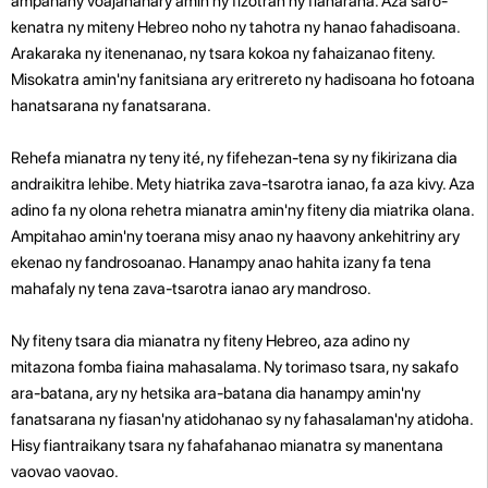
ampahany voajanahary amin'ny fizotran'ny fianarana. Aza saro-
kenatra ny miteny Hebreo noho ny tahotra ny hanao fahadisoana.
Arakaraka ny itenenanao, ny tsara kokoa ny fahaizanao fiteny.
Misokatra amin'ny fanitsiana ary eritrereto ny hadisoana ho fotoana
hanatsarana ny fanatsarana.
Rehefa mianatra ny teny ité, ny fifehezan-tena sy ny fikirizana dia
andraikitra lehibe. Mety hiatrika zava-tsarotra ianao, fa aza kivy. Aza
adino fa ny olona rehetra mianatra amin'ny fiteny dia miatrika olana.
Ampitahao amin'ny toerana misy anao ny haavony ankehitriny ary
ekenao ny fandrosoanao. Hanampy anao hahita izany fa tena
mahafaly ny tena zava-tsarotra ianao ary mandroso.
Ny fiteny tsara dia mianatra ny fiteny Hebreo, aza adino ny
mitazona fomba fiaina mahasalama. Ny torimaso tsara, ny sakafo
ara-batana, ary ny hetsika ara-batana dia hanampy amin'ny
fanatsarana ny fiasan'ny atidohanao sy ny fahasalaman'ny atidoha.
Hisy fiantraikany tsara ny fahafahanao mianatra sy manentana
vaovao vaovao.