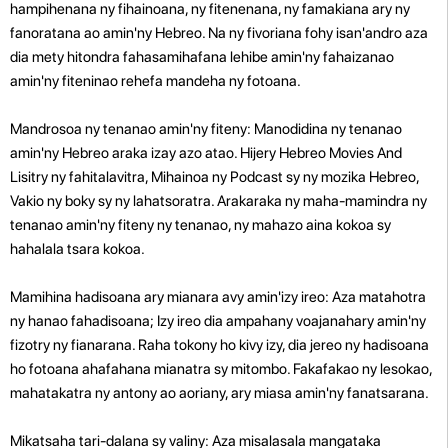
hampihenana ny fihainoana, ny fitenenana, ny famakiana ary ny
fanoratana ao amin'ny Hebreo. Na ny fivoriana fohy isan'andro aza
dia mety hitondra fahasamihafana lehibe amin'ny fahaizanao
amin'ny fiteninao rehefa mandeha ny fotoana.
Mandrosoa ny tenanao amin'ny fiteny: Manodidina ny tenanao
amin'ny Hebreo araka izay azo atao. Hijery Hebreo Movies And
Lisitry ny fahitalavitra, Mihainoa ny Podcast sy ny mozika Hebreo,
Vakio ny boky sy ny lahatsoratra. Arakaraka ny maha-mamindra ny
tenanao amin'ny fiteny ny tenanao, ny mahazo aina kokoa sy
hahalala tsara kokoa.
Mamihina hadisoana ary mianara avy amin'izy ireo: Aza matahotra
ny hanao fahadisoana; Izy ireo dia ampahany voajanahary amin'ny
fizotry ny fianarana. Raha tokony ho kivy izy, dia jereo ny hadisoana
ho fotoana ahafahana mianatra sy mitombo. Fakafakao ny lesokao,
mahatakatra ny antony ao aoriany, ary miasa amin'ny fanatsarana.
Mikatsaha tari-dalana sy valiny: Aza misalasala mangataka