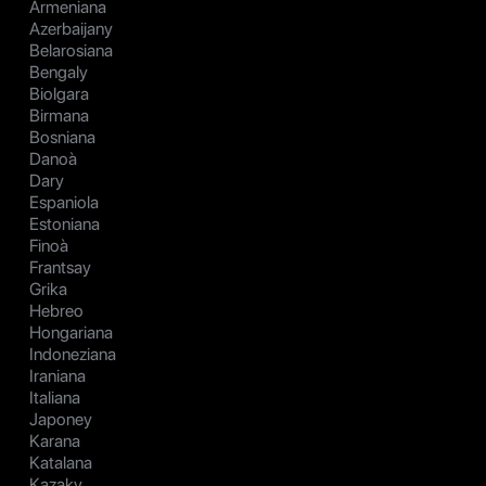
Armeniana
Azerbaijany
Belarosiana
Bengaly
Biolgara
Birmana
Bosniana
Danoà
Dary
Espaniola
Estoniana
Finoà
Frantsay
Grika
Hebreo
Hongariana
Indoneziana
Iraniana
Italiana
Japoney
Karana
Katalana
Kazaky