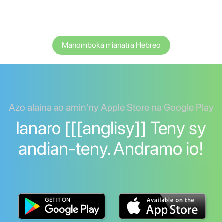
Manomboka mianatra Hebreo
Azo alaina ao amin'ny Apple Store na Google Play
Ianaro [[[anglisy]] Teny sy
andian-teny. Andramo io!