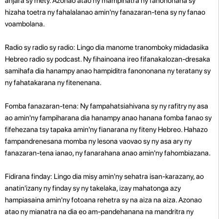
anjara sy mety. Azonao atao ny mampihatra ny fanononana sy
hizaha toetra ny fahalalanao amin'ny fanazaran-tena sy ny fanao
voambolana.
Radio sy radio sy radio: Lingo dia manome tranomboky midadasika
Hebreo radio sy podcast. Ny fihainoana ireo fifanakalozan-dresaka
samihafa dia hanampy anao hampiditra fanononana ny teratany sy
ny fahatakarana ny fitenenana.
Fomba fanazaran-tena: Ny fampahatsiahivana sy ny rafitry ny asa
ao amin'ny fampiharana dia hanampy anao hanana fomba fanao sy
fifehezana tsy tapaka amin'ny fianarana ny fiteny Hebreo. Hahazo
fampandrenesana momba ny lesona vaovao sy ny asa ary ny
fanazaran-tena ianao, ny fanarahana anao amin'ny fahombiazana.
Fidirana finday: Lingo dia misy amin'ny sehatra isan-karazany, ao
anatin'izany ny finday sy ny takelaka, izay mahatonga azy
hampiasaina amin'ny fotoana rehetra sy na aiza na aiza. Azonao
atao ny mianatra na dia eo am-pandehanana na mandritra ny