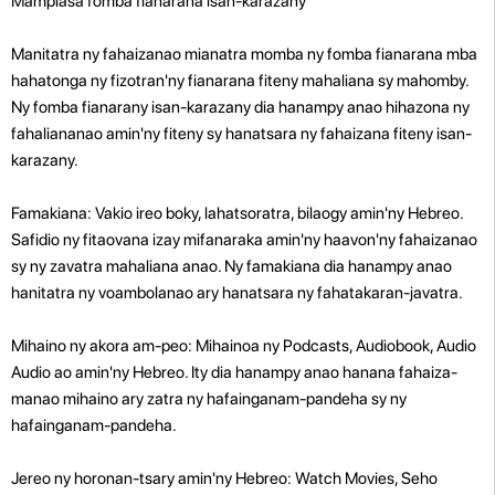
Mampiasà fomba fianarana isan-karazany
Manitatra ny fahaizanao mianatra momba ny fomba fianarana mba
hahatonga ny fizotran'ny fianarana fiteny mahaliana sy mahomby.
Ny fomba fianarany isan-karazany dia hanampy anao hihazona ny
fahaliananao amin'ny fiteny sy hanatsara ny fahaizana fiteny isan-
karazany.
Famakiana: Vakio ireo boky, lahatsoratra, bilaogy amin'ny Hebreo.
Safidio ny fitaovana izay mifanaraka amin'ny haavon'ny fahaizanao
sy ny zavatra mahaliana anao. Ny famakiana dia hanampy anao
hanitatra ny voambolanao ary hanatsara ny fahatakaran-javatra.
Mihaino ny akora am-peo: Mihainoa ny Podcasts, Audiobook, Audio
Audio ao amin'ny Hebreo. Ity dia hanampy anao hanana fahaiza-
manao mihaino ary zatra ny hafainganam-pandeha sy ny
hafainganam-pandeha.
Jereo ny horonan-tsary amin'ny Hebreo: Watch Movies, Seho