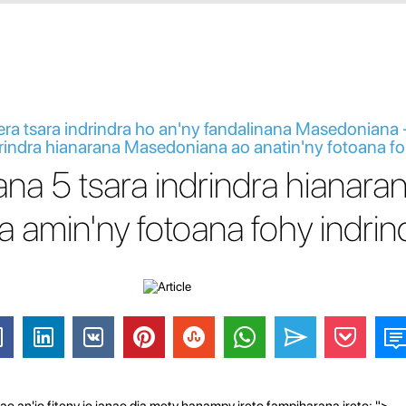
ra tsara indrindra ho an'ny fandalinana Masedoniana 
drindra hianarana Masedoniana ao anatin'ny fotoana f
na 5 tsara indrindra hianara
amin'ny fotoana fohy indrin
ao an'io fiteny io ianao dia mety hanampy ireto fampiharana ireto: ">