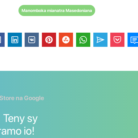
Manomboka mianatra Masedoniana
 Store na Google
] Teny sy
ramo io!