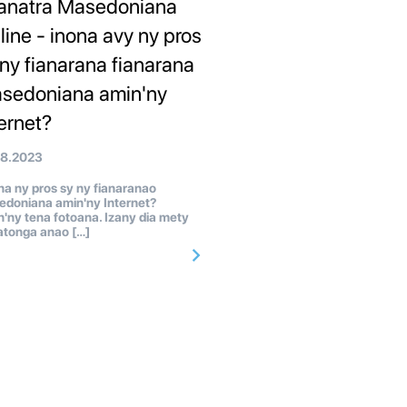
anatra Masedoniana
line - inona avy ny pros
 ny fianarana fianarana
sedoniana amin'ny
ternet?
08.2023
a ny pros sy ny fianaranao
doniana amin'ny Internet?
'ny tena fotoana. Izany dia mety
atonga anao […]