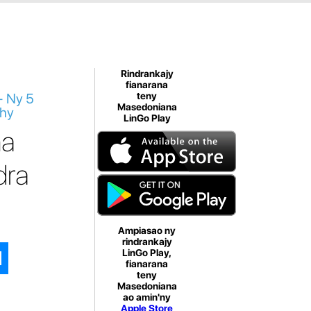
Rindrankajy
fianarana
- Ny 5
teny
Masedoniana
ohy
LinGo Play
na
dra
Ampiasao ny
rindrankajy
LinGo Play,
fianarana
teny
Masedoniana
ao amin'ny
Apple Store