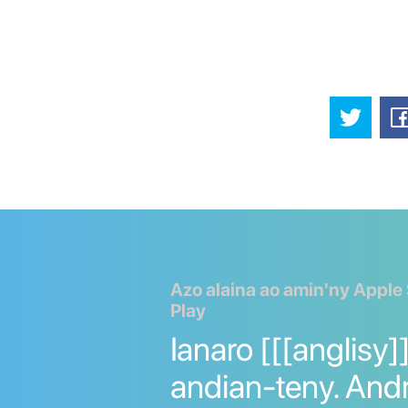
Azo alaina ao amin'ny Apple
Play
Ianaro [[[anglisy]
andian-teny. And