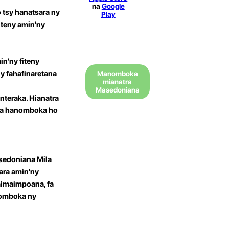
na
Google
 tsy hanatsara ny
Play
iteny amin'ny
in'ny fiteny
ny fahafinaretana
Manomboka
mianatra
Masedoniana
nteraka. Hianatra
 dia hanomboka ho
Masedoniana
Mila
sara amin'ny
aimaimpoana, fa
nomboka ny