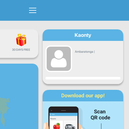
Kaonty
30 DAYS FREE
Ambaratonga
|
Fandrosoana
Alatsinainy
Talata
Alarobia
Alakamisy