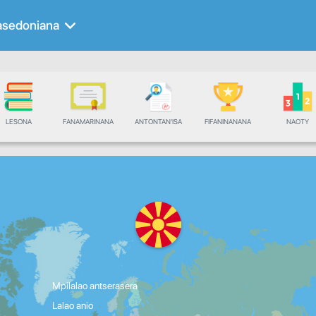
sedoniana
LESONA
FANAMARINANA
ANTONTAN'ISA
FIFANINANANA
NAOTY
Mpilalao antserasera
Lalao anio