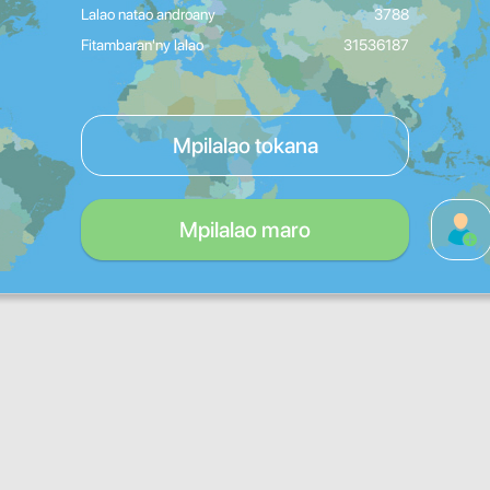
Lalao natao androany
3788
Fitambaran'ny lalao
31536187
Mpilalao tokana
Mpilalao maro