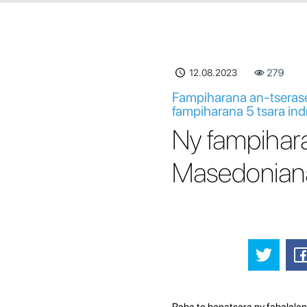
12.08.2023
279
Fampiharana an-tserase
fampiharana 5 tsara in
Ny fampihara
Masedoniana 
Raha te hanatsara ny fahalalan