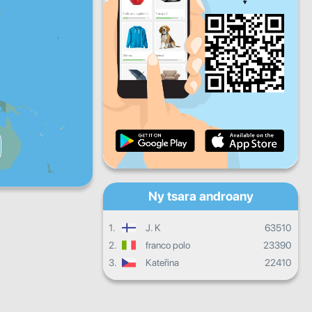
Zoma
Sabotsy
Alahady
Fandrosoana isan'andro
Fandrosoana isambolana
Fanamarinana
Fandrosoana ankapobeny
Ny tsara androany
1.
J. K
63510
2.
franco polo
23390
3.
Kateřina
22410