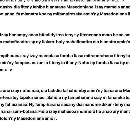
dash> dia fiteny lehibe hianarana Masedoniana, izay mamela anao
mbolanao, fa mianatra koa ny mifampiresaka amin'ny Masedoniana f
 izay hanampy anao hitadidy ireo teny sy fitenenana maro be ao am
 mahafinaritra sy ny fialam-boly mahafinaritra dia hianatra amin'
ampiharana iray izay mampiasa fomba fiasa mitrandrahana fiteny ta
in'ny fampiasana an'io fiteny io ihany. Noho ity fomba fiasa ity
ana. ">
arana izay nofidinao, dia tadidio fa hahomby amin'ny fianarana 
-tena tsy tapaka ianao
. Safidio ny fampiharana izay mifanaraka t
n'ny fahaizanao. Ny fampiharana sasany dia manome dikan-teny m
ihana isam-bolana. Fidio izay mahasoa indrindra ho anao ary ma
tolon'ny Masedoniana anio!
.