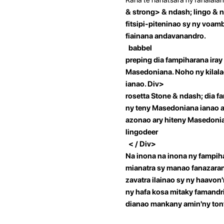
& strong> & ndash;
lingo
& n
fitsipi-piteninao sy ny voa
fiainana andavanandro.
babbel
preping dia fampiharana iray
Masedoniana. Noho ny kilalao
ianao. Div>
rosetta Stone
& ndash; dia f
ny teny Masedoniana ianao am
azonao ary hiteny Masedoni
lingodeer
< / Div>
Na inona na inona ny fampih
mianatra sy manao fanazaran
zavatra ilainao sy ny haavo
ny hafa kosa mitaky famandr
dianao mankany amin'ny ton