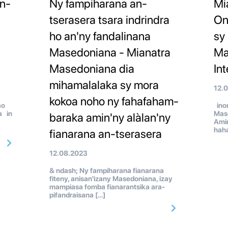
n-
Ny fampiharana an-
Mi
tserasera tsara indrindra
On
ho an'ny fandalinana
sy
Masedoniana - Mianatra
Ma
Masedoniana dia
In
mihamalalaka sy mora
12.
kokoa noho ny fahafaham-
ao
inon
a in
Mase
baraka amin'ny alàlan'ny
Amin
hah
fianarana an-tserasera
12.08.2023
& ndash; Ny fampiharana fianarana
fiteny, anisan'izany Masedoniana, izay
mampiasa fomba fianarantsika ara-
pifandraisana […]