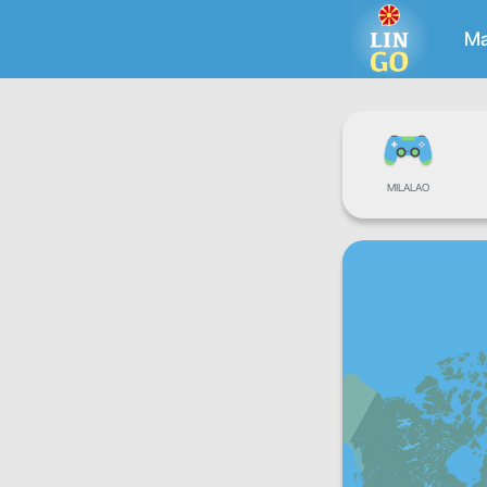
Ma
MILALAO