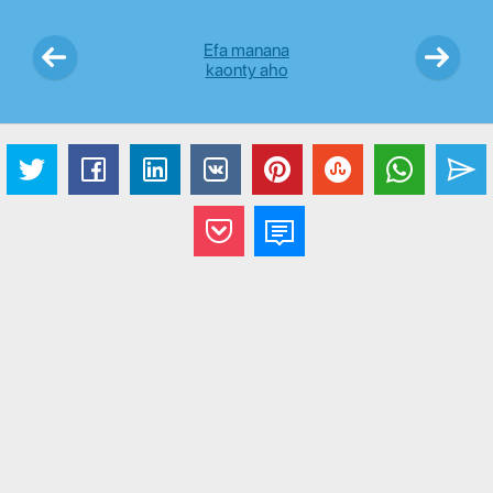
Efa manana
kaonty aho