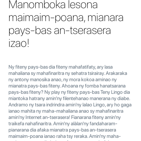
Manomboka lesona
maimaim-poana, mianara
pays-bas an-tserasera
izao!
Ny fiteny pays-bas dia fiteny mahafatifaty, ary lasa
mahaliana sy mahafinaritra ny sehatra tsirairay. Arakaraka
ny antony manosika anao, ny mora kokoa aminao ny
mianatra pays-bas fiteny. Ahoana ny fomba hanatsarana
pays-bas fiteny? Ny play ny fiteny pays-bas Teny Lingo dia
miantoka hatrany amin'ny filentehanao manerana ny diabe.
Andramo ny tsara indrindra amin'ny lalao Lingo, ary ho gaga
ianao mahita ny maha-mahaliana anao sy mahafinaritra
amin'ny Internet an-tserasera! Fianarana fiteny amin'ny
traikefa nahafinaritra. Amin'ny alàlan'ny fandaharam-
pianarana dia afaka mianatra pays-bas an-tserasera
maimaim-poana ianao raha tsy reraka. Amin'ny maha-