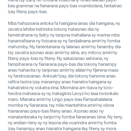
bas grammar na fianarana pays-bas voambolana, fantatrao
izay fiteny pays-bas.
Mba hahazoana antoka fa haingana ianao dia haingana, ny
zavatra lehibe indrindra tokony hataonao dia ny
fametrahana ny lisitry ny tanjona mahaliana sy marina mba
hanamafisana ny fotoana sy ny fandalinana amin'ny fomba
mahomby. Ny fanentanana ny lalanao amin'ny fanamby dia
tsy zavatra azonao atao amin'ny alina, ary mitovy amin'ny
fiteny pays-bas ny fiteny. Ny sakaizanao sahirana, ny
fampiharana ny fianarana pays-bas dia tokony hanampy
anao hahavita ny tanjonao amin'ny alàlan'ny fijerena maso
ny fandrosoanao. Ankoatr'izay, dia tokony hanome anao
rafitra tsotra izay manampy anao hianatra haingana sy
hahatratra ny vokatra irina. Miomàna am-bava ny toro-
hevitra mahasoa sy ny traksglots Levys ho lasa tononkalo
maro. Miaraka amin'ny Lingo pays-bas Fampahalalana
momba ny fianarana, tsy mila miantehitra amin'ny olona
hianaranao pays-bas fiteny ianao. Azonao atao ny
manatanteraka ny tanjon'ny fomba fianaranao tena. Ny teny,
ny andian-teny sy ny lesona dia voarindra amin'ny fomba
izay hanampy anao hianatra haingana ilay fiteny sy mora.