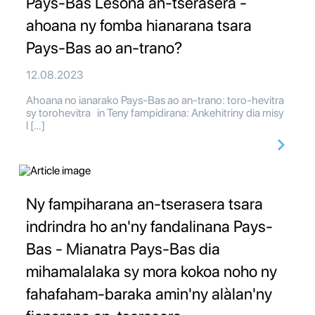
Pays-Bas Lesona an-tserasera -
ahoana ny fomba hianarana tsara
Pays-Bas ao an-trano?
12.08.2023
Ahoana no ianarako Pays-Bas ao an-trano: toro-hevitra
sy torohevitra in Teny fampidirana: Ankehitriny dia misy
l […]
Ny fampiharana an-tserasera tsara
indrindra ho an'ny fandalinana Pays-
Bas - Mianatra Pays-Bas dia
mihamalalaka sy mora kokoa noho ny
fahafaham-baraka amin'ny alàlan'ny