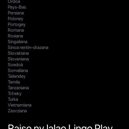
Ordoa
Pays-Bas
Persiana
Poloney
Portogey
Romana
Rosiana
Singaliana
Sinoa nentin-drazana
Slovakiana
Sloveniana
Soedoà
Somaliana
Tailandey
Tamila
Tanzaniana
Tcheky
Turka
Vietnamiana
Zeorziana
Raiso ny lalao Lingo Play