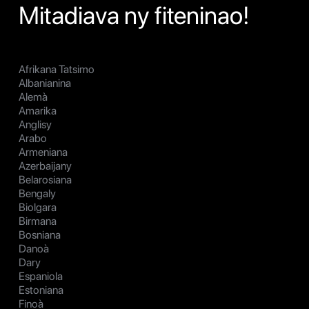
Mitadiava ny fiteninao!
Afrikana Tatsimo
Albanianina
Alemà
Amarika
Anglisy
Arabo
Armeniana
Azerbaijany
Belarosiana
Bengaly
Biolgara
Birmana
Bosniana
Danoà
Dary
Espaniola
Estoniana
Finoà