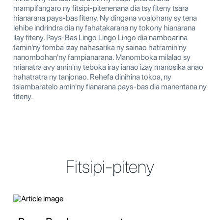
mampifangaro ny fitsipi-pitenenana dia tsy fiteny tsara
hianarana pays-bas fiteny. Ny dingana voalohany sy tena
lehibe indrindra dia ny fahatakarana ny tokony hianarana
ilay fiteny. Pays-Bas Lingo Lingo Lingo dia namboarina
tamin'ny fomba izay nahasarika ny sainao hatramin'ny
nanombohan'ny fampianarana. Manomboka milalao sy
mianatra avy amin'ny teboka iray ianao izay manosika anao
hahatratra ny tanjonao. Rehefa dinihina tokoa, ny
tsiambaratelo amin'ny fianarana pays-bas dia manentana ny
fiteny.
Fitsipi-piteny