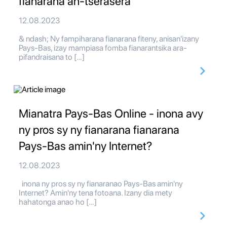
fianarana an-tserasera
12.08.2023
& ndash; Ny fampiharana fianarana fiteny, anisan'izany
Pays-Bas, izay mampiasa fomba fianarantsika ara-
pifandraisana to […]
Mianatra Pays-Bas Online - inona avy
ny pros sy ny fianarana fianarana
Pays-Bas amin'ny Internet?
12.08.2023
inona ny pros sy ny fianaranao Pays-Bas amin'ny
Internet? Amin'ny tena fotoana. Izany dia mety
hahatonga anao ho […]