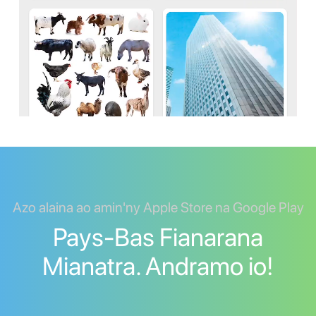
Azo alaina ao amin'ny Apple Store na Google Play
Pays-Bas Fianarana
Mianatra. Andramo io!