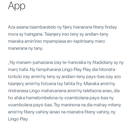
App
Aza asiana tsiambaratelo ny fijery hianarana fiteny finday
mora sy haingana. Tsianjery ireo teny sy andian-teny
miaraka amin'ireo mpampiasa an-tapitrisany maro
manerana ny tany.
, Ny manam-pahaizana izay te-hanosika ny fitadidiany sy ny
maro hafa. Ny fampiharana Lingo Play Play dia hitondra
tontolo iray amin'ny teny sy andian-teny pays-bas izay azo
tsianjery amin'ny fotoana tsy fahita firy. Miaraka amin'ny
rindranasa Lingo mahavariana amin'ny telefaona anao, dia
ho afaka hamelombelona ny voambolana pays-bas ny
voambolana pays-bas. Tsy maninona na dia mahay miteny
amin'ny fiteny vahiny ianao na mianatra fiteny vahiny, ny
Lingo Play