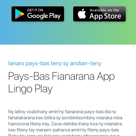
Ianaro pays-bas teny sy andian-teny
Pays-Bas Fianarana App
Lingo Play
Ny lafiny voalohany amin'ny fianarana pays-bas dia ny
fahatakarana ireo bitika sy sombintsombiny miaraka mba
hamorona fiteny iray. Zava-dehibe ihany koa ny mianatra
ireo fiteny tsy manam-paharoa amin'ny fiteny pays-bas.
Raha tsy izany no fotoana voalohany nihaonaanao pays-