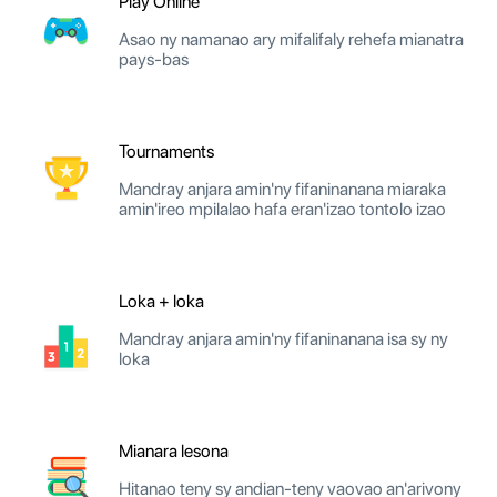
Play Online
Asao ny namanao ary mifalifaly rehefa mianatra
pays-bas
Tournaments
Mandray anjara amin'ny fifaninanana miaraka
amin'ireo mpilalao hafa eran'izao tontolo izao
Loka + loka
Mandray anjara amin'ny fifaninanana isa sy ny
loka
Mianara lesona
Hitanao teny sy andian-teny vaovao an'arivony