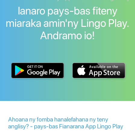
Ianaro pays-bas fiteny
miaraka amin'ny Lingo Play.
Andramo io!
Ahoana ny fomba hanalefahana ny teny
anglisy? - pays-bas Fianarana App Lingo Play