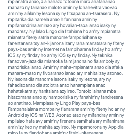
mpianatra anao, dia hahazo fotoana maro ahafahanao
mahazo ny tananao maloto amin'ny lohahevitra vaovao
amin'ny alàlan'ny lesona sy ny fitsapana an-tserasera . Ny
mpitarika dia hamela anao hifaninana amin'ny
mpifanandrina aminao ary hovalian-tsoa ianao isaky ny
mandresy. Ny lalao Lingo dia fitahiana ho an'ny mpianatra
mianatra fiteny satria manome famporisihana sy
fanentanana tsy an-kijanona izany raha manatsara ny fiteny
pays-bas amin'ny Internet na fampiharana finday ho an'ny
iOS sy ny finday ho an'ny iOS sy ny finday. Ny teknika
fanaovan-jaza dia miantoka fa mijanona ho fialamboly sy
mandrisika ianao. Amin'ny maha-mpianatra anao dia afaka
manara-maso ny fivoaranao ianao ary mahita izay azonao.
Ny lesona dia manome lesona isaky ny lesona, ary ny
fahadisoanao dia atolotra anao hanampiana anao
hahatakatra sy hanitsiana azy ireo. Tontolo iainana mba
hitazomana anao sy hamporisika ny fanahin'ny fandresena
ao anatinao. Mampiasa ny Lingo Play pays-bas
Fampahalalana momba ny fianarana amin'ny fiteny ho an'ny
Android sy iOS na WEB, Azonao atao ny mifandray amin'ny
mpilalao hafa avy amin'ny firenena samihafa ary mifaninana
amin'izy ireo ny mahita azy ireo. Ny mpamorona ny App dia
mino fa ny fiandohana amin'ny fitsipi-pitenenana