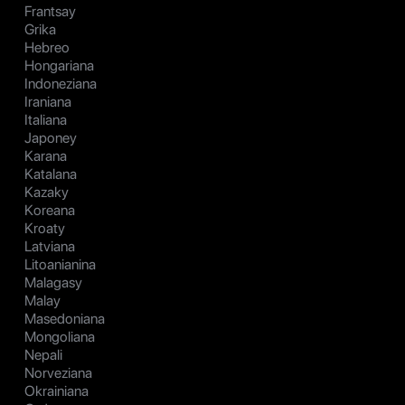
Frantsay
Grika
Hebreo
Hongariana
Indoneziana
Iraniana
Italiana
Japoney
Karana
Katalana
Kazaky
Koreana
Kroaty
Latviana
Litoanianina
Malagasy
Malay
Masedoniana
Mongoliana
Nepali
Norveziana
Okrainiana