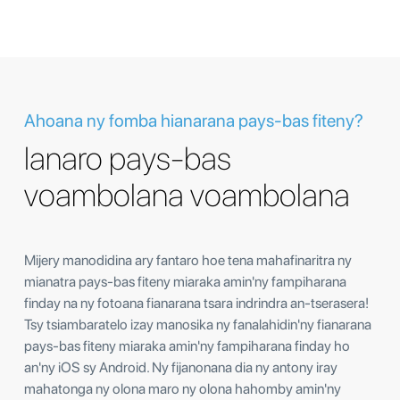
Ahoana ny fomba hianarana pays-bas fiteny?
Ianaro pays-bas
voambolana voambolana
Mijery manodidina ary fantaro hoe tena mahafinaritra ny
mianatra pays-bas fiteny miaraka amin'ny fampiharana
finday na ny fotoana fianarana tsara indrindra an-tserasera!
Tsy tsiambaratelo izay manosika ny fanalahidin'ny fianarana
pays-bas fiteny miaraka amin'ny fampiharana finday ho
an'ny iOS sy Android. Ny fijanonana dia ny antony iray
mahatonga ny olona maro ny olona hahomby amin'ny