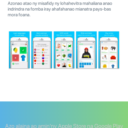
Azonao atao ny misafidy ny lohahevitra mahaliana anao
indrindra na fomba iray ahafahanao mianatra pays-bas
mora foana.
Azo alaina ao amin'ny Apple Store na Google Play