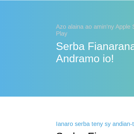
Azo alaina ao amin'ny Apple
Play
Serba Fianarana
Andramo io!
Ianaro serba teny sy andian-