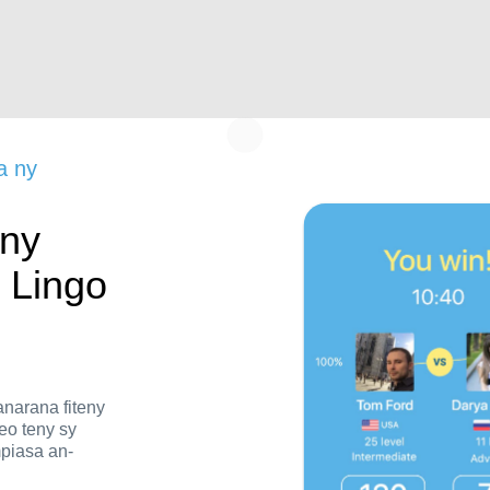
a ny
eny
 Lingo
anarana fiteny
eo teny sy
piasa an-