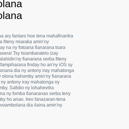
lana
lana
a ary fantaro hoe tena mahafinaritra
a fiteny miaraka amin'ny
ay na ny fotoana fianarana tsara
asera! Tsy tsiambaratelo izay
lahidin'ny fianarana serba fiteny
fampiharana finday ho an'ny iOS sy
nonana dia ny antony iray mahatonga
y olona hahomby amin'ny fianarana
oa ny antony iray mahatonga ny
by. Safidio ny lohahevitra
na ny fomba fianaranao serba teny
by ho anao. Ireo fanazaran-tena
 voambolana dia ilaina amin'ny