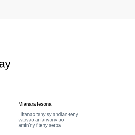
lay
Mianara lesona
Hitanao teny sy andian-teny
vaovao an'arivony ao
amin'ny fiteny serba