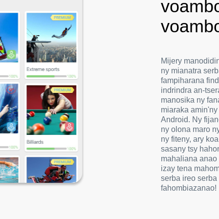
voambo
voambo
Mijery manodidin
ny mianatra serb
fampiharana find
indrindra an-tser
manosika ny fana
miaraka amin'ny 
Android. Ny fija
ny olona maro n
ny fiteny, ary k
sasany tsy hahom
mahaliana anao 
izay tena mahom
serba ireo serba
fahombiazanao!