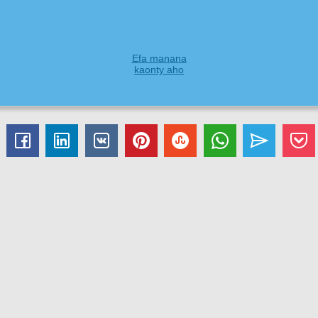
Efa manana
kaonty aho