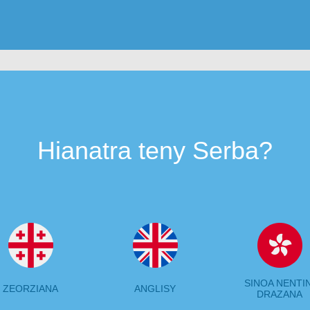
Hianatra teny Serba?
SINOA NENTIN
ZEORZIANA
ANGLISY
DRAZANA