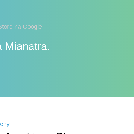
 Store na Google
 Mianatra.
teny