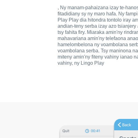
, Ny manam-pahaizana izay te-hanos
fitadidiany sy ny maro hafa. Ny famp
Play Play dia hitondra tontolo iray a
andian-teny serba izay azo tsianjery
tsy fahita firy. Miaraka amin'ny rindr
mahavariana amin'ny telefaona anao,
hamelombelona ny voambolana serb
voambolana serba. Tsy maninona na
miteny amin'ny fiteny vahiny ianao na
vahiny, ny Lingo Play