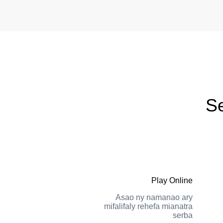
Se
Play Online
Asao ny namanao ary
mifalifaly rehefa mianatra
serba