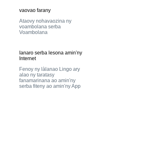
vaovao farany
Ataovy nohavaozina ny
voambolana serba
Voambolana
Ianaro serba lesona amin'ny
Internet
Fenoy ny làlanao Lingo ary
alao ny taratasy
fanamarinana ao amin'ny
serba fiteny ao amin'ny App