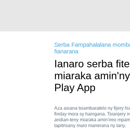
Serba Fampahalalana momb
fianarana
Ianaro serba fit
miaraka amin'ny
Play App
Aza asiana tsiambaratelo ny fijery hi
finday mora sy haingana. Tsianjery ir
andian-teny miaraka amin'ireo mpam
tapitrisany maro manerana ny tany.