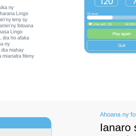
ika ny
iharana Lingo
min'ny teny sy
 amin'ny fotoana
anasa Lingo
 dia ho afaka
a ny
 dia mahay
 mianatra fiteny
Ahoana ny fo
Ianaro 