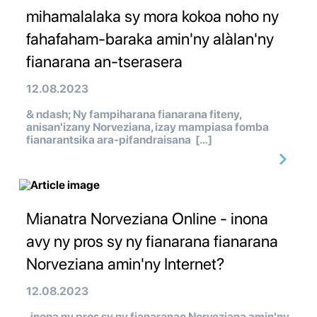
mihamalalaka sy mora kokoa noho ny
fahafaham-baraka amin'ny alàlan'ny
fianarana an-tserasera
12.08.2023
& ndash; Ny fampiharana fianarana fiteny,
anisan'izany Norveziana, izay mampiasa fomba
fianarantsika ara-pifandraisana […]
Mianatra Norveziana Online - inona
avy ny pros sy ny fianarana fianarana
Norveziana amin'ny Internet?
12.08.2023
inona ny pros sy ny fianaranao Norveziana amin'ny