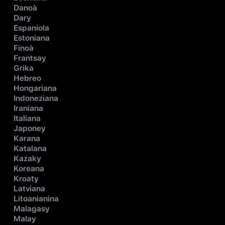
Danoà
Dary
Espaniola
Estoniana
Finoà
Frantsay
Grika
Hebreo
Hongariana
Indoneziana
Iraniana
Italiana
Japoney
Karana
Katalana
Kazaky
Koreana
Kroaty
Latviana
Litoanianina
Malagasy
Malay