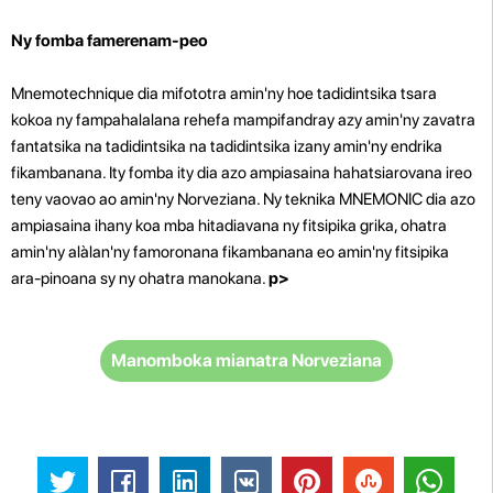
Ny fomba famerenam-peo
Mnemotechnique dia mifototra amin'ny hoe tadidintsika tsara
kokoa ny fampahalalana rehefa mampifandray azy amin'ny zavatra
fantatsika na tadidintsika na tadidintsika izany amin'ny endrika
fikambanana. Ity fomba ity dia azo ampiasaina hahatsiarovana ireo
teny vaovao ao amin'ny Norveziana. Ny teknika MNEMONIC dia azo
ampiasaina ihany koa mba hitadiavana ny fitsipika grika, ohatra
amin'ny alàlan'ny famoronana fikambanana eo amin'ny fitsipika
ara-pinoana sy ny ohatra manokana.
p>
Manomboka mianatra Norveziana