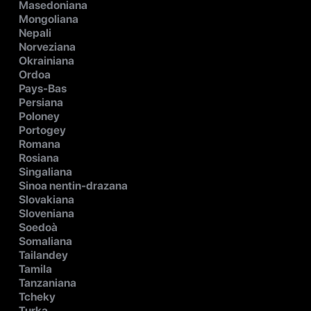
Masedoniana
Mongoliana
Nepali
Norveziana
Okrainiana
Ordoa
Pays-Bas
Persiana
Poloney
Portogey
Romana
Rosiana
Singaliana
Sinoa nentin-drazana
Slovakiana
Sloveniana
Soedoà
Somaliana
Tailandey
Tamila
Tanzaniana
Tcheky
Turka