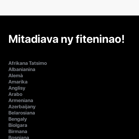
Mitadiava ny fiteninao!
Afrikana Tatsimo
Albanianina
Alemà
Amarika
Anglisy
Arabo
Armeniana
Azerbaijany
Belarosiana
Bengaly
Biolgara
Birmana
Bosniana