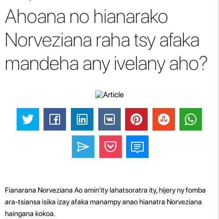
Ahoana no hianarako
Norveziana raha tsy afaka
mandeha any ivelany aho?
Fianarana Norveziana Ao amin'ity lahatsoratra ity, hijery ny fomba
ara-tsiansa isika izay afaka manampy anao hianatra Norveziana
haingana kokoa.