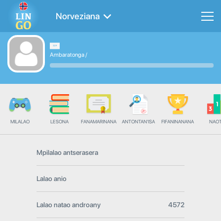
Norveziana
Ambaratonga
/
MILALAO
LESONA
FANAMARINANA
ANTONTAN'ISA
FIFANINANANA
NAO
Mpilalao antserasera
Lalao anio
Lalao natao androany
4572