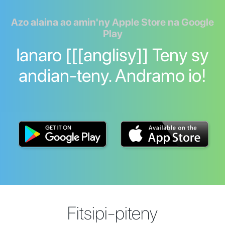
Azo alaina ao amin'ny Apple Store na Google
Play
Ianaro [[[anglisy]] Teny sy
andian-teny. Andramo io!
Fitsipi-piteny