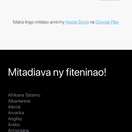
Makà lingo milalao amin'ny
Apple Store
na
Google Play
Mitadiava ny fiteninao!
Afrikana Tatsimo
Albanianina
Alemà
Amarika
Anglisy
Arabo
Armeniana