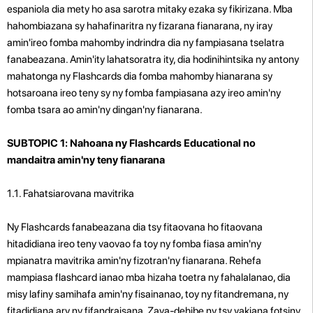
espaniola dia mety ho asa sarotra mitaky ezaka sy fikirizana. Mba
hahombiazana sy hahafinaritra ny fizarana fianarana, ny iray
amin'ireo fomba mahomby indrindra dia ny fampiasana tselatra
fanabeazana. Amin'ity lahatsoratra ity, dia hodinihintsika ny antony
mahatonga ny Flashcards dia fomba mahomby hianarana sy
hotsaroana ireo teny sy ny fomba fampiasana azy ireo amin'ny
fomba tsara ao amin'ny dingan'ny fianarana.
SUBTOPIC 1: Nahoana ny Flashcards Educational no
mandaitra amin'ny teny fianarana
1.1. Fahatsiarovana mavitrika
Ny Flashcards fanabeazana dia tsy fitaovana ho fitaovana
hitadidiana ireo teny vaovao fa toy ny fomba fiasa amin'ny
mpianatra mavitrika amin'ny fizotran'ny fianarana. Rehefa
mampiasa flashcard ianao mba hizaha toetra ny fahalalanao, dia
misy lafiny samihafa amin'ny fisainanao, toy ny fitandremana, ny
fitadidiana ary ny fifandraisana. Zava-dehibe ny tsy vakiana fotsiny