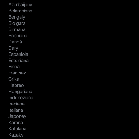
Azerbaijany
Belarosiana
Bengaly
Biolgara
Birmana
Bosniana
Danoà
Dary
Espaniola
Estoniana
Finoà
Frantsay
Grika
Hebreo
Hongariana
Indoneziana
Iraniana
Italiana
Japoney
Karana
Katalana
Kazaky