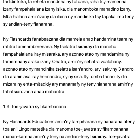
tadidintsika, fa rehefa mandeha ny fotoana, raha tsy mamerina
izany fampahalalana izany isika, dia manomboka manadino izany.
Mba hialana amin'izany dia ilaina ny mandinika tsy tapaka ireo teny
sy andian-teny fianarana.
Ny Flashcards fanabeazana dia mamela anao handamina tsara ny
rafitra famerimberenana. Ny tselatra tsirairay dia maneho
fampahalalana iray misaraka, ary azonao atao ny mandamina ny
famerenany araka izany. Ohatra, amin'ny sehatra voalohany,
azonao atao ny mandinika tselatra isan'andro, ary isaky ny 3 andro,
dia arahin'asa iray herinandro, sy ny sisa. Ity fomba fanao ity dia
mizara ny enta-mitadidy ary manamafy ny teny nianarana amin'ny
fahatsiarovana anao maharitra.
1.3. Toe-javatra sy fikambanana
Ny Flashcards Educations amin'ny fampiharana ny fianarana fiteny
toa an'i Lingo matetika dia manome toe-javatra sy fikambanana
manan-karena amin'ny teny na andian-teny tsirairay. Toe-javatra