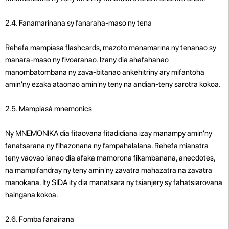
2.4. Fanamarinana sy fanaraha-maso ny tena
Rehefa mampiasa flashcards, mazoto manamarina ny tenanao sy
manara-maso ny fivoaranao. Izany dia ahafahanao
manombatombana ny zava-bitanao ankehitriny ary mifantoha
amin'ny ezaka ataonao amin'ny teny na andian-teny sarotra kokoa.
2.5. Mampiasà mnemonics
Ny MNEMONIKA dia fitaovana fitadidiana izay manampy amin'ny
fanatsarana ny fihazonana ny fampahalalana. Rehefa mianatra
teny vaovao ianao dia afaka mamorona fikambanana, anecdotes,
na mampifandray ny teny amin'ny zavatra mahazatra na zavatra
manokana. Ity SIDA ity dia manatsara ny tsianjery sy fahatsiarovana
haingana kokoa.
2.6. Fomba fanairana