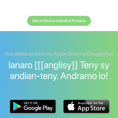
Manomboka mianatra Rosiana
Azo alaina ao amin'ny Apple Store na Google Play
Ianaro [[[anglisy]] Teny sy
andian-teny. Andramo io!