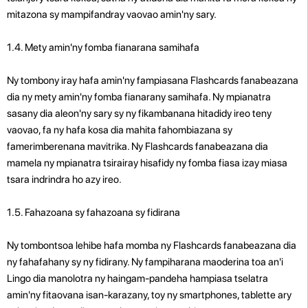
mitazona sy mampifandray vaovao amin'ny sary.
1.4. Mety amin'ny fomba fianarana samihafa
Ny tombony iray hafa amin'ny fampiasana Flashcards fanabeazana
dia ny mety amin'ny fomba fianarany samihafa. Ny mpianatra
sasany dia aleon'ny sary sy ny fikambanana hitadidy ireo teny
vaovao, fa ny hafa kosa dia mahita fahombiazana sy
famerimberenana mavitrika. Ny Flashcards fanabeazana dia
mamela ny mpianatra tsirairay hisafidy ny fomba fiasa izay miasa
tsara indrindra ho azy ireo.
1.5. Fahazoana sy fahazoana sy fidirana
Ny tombontsoa lehibe hafa momba ny Flashcards fanabeazana dia
ny fahafahany sy ny fidirany. Ny fampiharana maoderina toa an'i
Lingo dia manolotra ny haingam-pandeha hampiasa tselatra
amin'ny fitaovana isan-karazany, toy ny smartphones, tablette ary