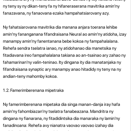
ny teny sy ny dikan-teny fa ny hifaneraserana mavitrika amin'ny
fanazavana, ny fanaovana ezaka hampahatsiarovany azy.
Ny fahatsiarovana mavitrika dia manana anjara toerana lehibe
amin'ny fananganana fifandraisana Neural ao amin'ny atidoha, izay
manampy amin'ny fanentanana bebe kokoa ny fampahalalana.
Rehefa sendra tselatra ianao, ny atidohanao dia manetsika ny
fitadiavana ireo fampahalalana takiana ao an-tsainao ary zahao ny
fahamarinan'ny valin-teninao. Ity dingana ity dia manatanjaka ny
fifandraisana synaptic ary manampy anao hitadidy ny teny na ny
andian-teny mahomby kokoa.
1.2. Famerimberenana mipetraka
Ny famerimberenana mipetaka dia singa manan-danja iray hafa
amin'ny fahombiazan'ny tselatra fanabeazana. Mandritra ny
dingana ny fianarana, ny fitadidintsika dia manaraka ny lamin'ny
fanadinoana: Rehefa avy nianatra vaovao vaovao izahay dia