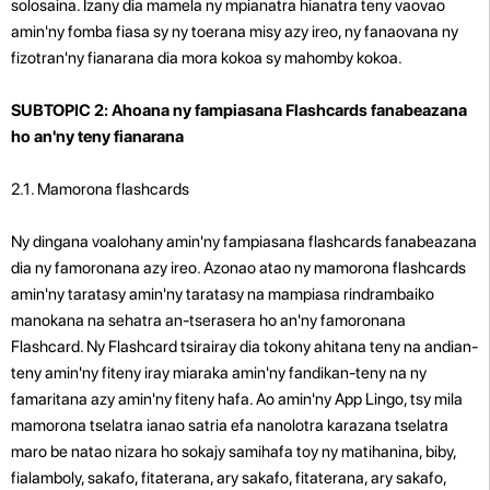
solosaina. Izany dia mamela ny mpianatra hianatra teny vaovao
amin'ny fomba fiasa sy ny toerana misy azy ireo, ny fanaovana ny
fizotran'ny fianarana dia mora kokoa sy mahomby kokoa.
SUBTOPIC 2: Ahoana ny fampiasana Flashcards fanabeazana
ho an'ny teny fianarana
2.1. Mamorona flashcards
Ny dingana voalohany amin'ny fampiasana flashcards fanabeazana
dia ny famoronana azy ireo. Azonao atao ny mamorona flashcards
amin'ny taratasy amin'ny taratasy na mampiasa rindrambaiko
manokana na sehatra an-tserasera ho an'ny famoronana
Flashcard. Ny Flashcard tsirairay dia tokony ahitana teny na andian-
teny amin'ny fiteny iray miaraka amin'ny fandikan-teny na ny
famaritana azy amin'ny fiteny hafa. Ao amin'ny App Lingo, tsy mila
mamorona tselatra ianao satria efa nanolotra karazana tselatra
maro be natao nizara ho sokajy samihafa toy ny matihanina, biby,
fialamboly, sakafo, fitaterana, ary sakafo, fitaterana, ary sakafo,