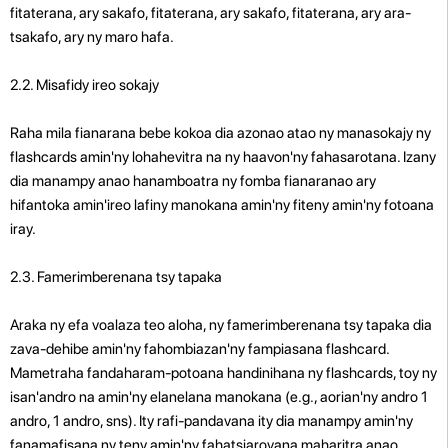
fitaterana, ary sakafo, fitaterana, ary sakafo, fitaterana, ary ara-
tsakafo, ary ny maro hafa.
2.2. Misafidy ireo sokajy
Raha mila fianarana bebe kokoa dia azonao atao ny manasokajy ny
flashcards amin'ny lohahevitra na ny haavon'ny fahasarotana. Izany
dia manampy anao hanamboatra ny fomba fianaranao ary
hifantoka amin'ireo lafiny manokana amin'ny fiteny amin'ny fotoana
iray.
2.3. Famerimberenana tsy tapaka
Araka ny efa voalaza teo aloha, ny famerimberenana tsy tapaka dia
zava-dehibe amin'ny fahombiazan'ny fampiasana flashcard.
Mametraha fandaharam-potoana handinihana ny flashcards, toy ny
isan'andro na amin'ny elanelana manokana (e.g., aorian'ny andro 1
andro, 1 andro, sns). Ity rafi-pandavana ity dia manampy amin'ny
fanamafisana ny teny amin'ny fahatsiarovana maharitra anao.