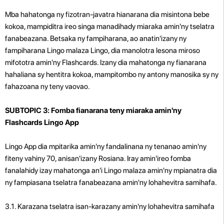
Mba hahatonga ny fizotran-javatra hianarana dia misintona bebe
kokoa, mampiditra ireo singa manadihady miaraka amin'ny tselatra
fanabeazana. Betsaka ny fampiharana, ao anatin'izany ny
fampiharana Lingo malaza Lingo, dia manolotra lesona miroso
mifototra amin'ny Flashcards. Izany dia mahatonga ny fianarana
hahaliana sy hentitra kokoa, mampitombo ny antony manosika sy ny
fahazoana ny teny vaovao.
SUBTOPIC 3: Fomba fianarana teny miaraka amin'ny
Flashcards Lingo App
Lingo App dia mpitarika amin'ny fandalinana ny tenanao amin'ny
fiteny vahiny 70, anisan'izany Rosiana. Iray amin'ireo fomba
fanalahidy izay mahatonga an'i Lingo malaza amin'ny mpianatra dia
ny fampiasana tselatra fanabeazana amin'ny lohahevitra samihafa.
3.1. Karazana tselatra isan-karazany amin'ny lohahevitra samihafa