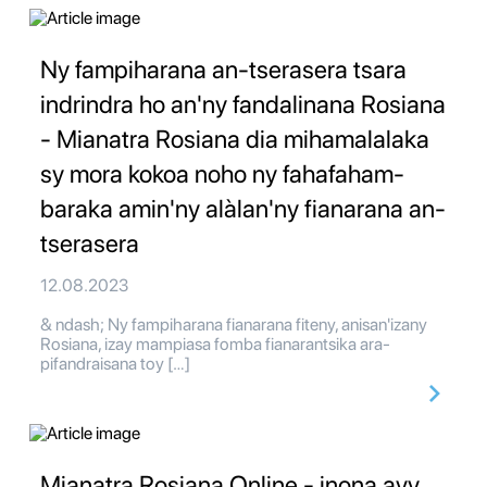
Ny fampiharana an-tserasera tsara
indrindra ho an'ny fandalinana Rosiana
- Mianatra Rosiana dia mihamalalaka
sy mora kokoa noho ny fahafaham-
baraka amin'ny alàlan'ny fianarana an-
tserasera
12.08.2023
& ndash; Ny fampiharana fianarana fiteny, anisan'izany
Rosiana, izay mampiasa fomba fianarantsika ara-
pifandraisana toy […]
Mianatra Rosiana Online - inona avy