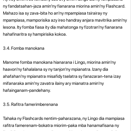
ny fandatsahan-jaza amin'ny fianarana miorina amin'ny Flashcard.
Mahazo isa sy zava-bita ho an'ny mpampiasa tsirairay ny
mpampiasa, mamporisika azy ireo handray anjara mavitrika amin'ny
lesona. Ity fomba fiasa ity dia mahatonga ny fizotran'ny fianarana
hahafinaritra sy hampirisika kokoa.
3.4. Fomba manokana
Manome fomba manokana hianarana i Lingo, miorina amin'ny
haavon'ny fahalalana sy ny tanjon'ny mpianatra. Izany dia
ahafahan'ny mpianatra misafidy tselatra sy fanazaran-tena izay
mifanaraka amin'ny zavatra ilainy ary mianatra amin'ny
hafainganam-pandehany.
3.5. Rafitra famerimberenana
Tahaka ny Flashcards nentim-paharazana, ny Lingo dia mampiasa
rafitra famerenam-bokatra miorim-paka mba hanamafisana ny