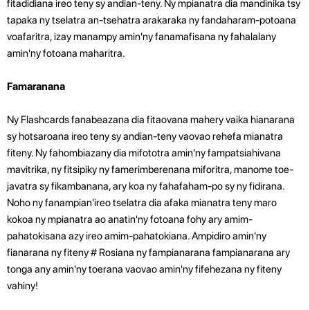
fitadidiana ireo teny sy andian-teny. Ny mpianatra dia mandinika tsy
tapaka ny tselatra an-tsehatra arakaraka ny fandaharam-potoana
voafaritra, izay manampy amin'ny fanamafisana ny fahalalany
amin'ny fotoana maharitra.
Famaranana
Ny Flashcards fanabeazana dia fitaovana mahery vaika hianarana
sy hotsaroana ireo teny sy andian-teny vaovao rehefa mianatra
fiteny. Ny fahombiazany dia mifototra amin'ny fampatsiahivana
mavitrika, ny fitsipiky ny famerimberenana miforitra, manome toe-
javatra sy fikambanana, ary koa ny fahafaham-po sy ny fidirana.
Noho ny fanampian'ireo tselatra dia afaka mianatra teny maro
kokoa ny mpianatra ao anatin'ny fotoana fohy ary amim-
pahatokisana azy ireo amim-pahatokiana. Ampidiro amin'ny
fianarana ny fiteny # Rosiana ny fampianarana fampianarana ary
tonga any amin'ny toerana vaovao amin'ny fifehezana ny fiteny
vahiny!