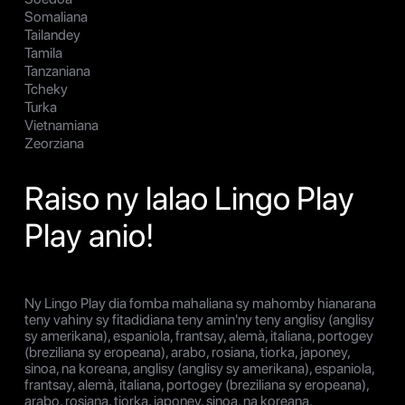
Somaliana
Tailandey
Tamila
Tanzaniana
Tcheky
Turka
Vietnamiana
Zeorziana
Raiso ny lalao Lingo Play
Play anio!
Ny Lingo Play dia fomba mahaliana sy mahomby hianarana
teny vahiny sy fitadidiana teny amin'ny teny anglisy (anglisy
sy amerikana), espaniola, frantsay, alemà, italiana, portogey
(breziliana sy eropeana), arabo, rosiana, tiorka, japoney,
sinoa, na koreana, anglisy (anglisy sy amerikana), espaniola,
frantsay, alemà, italiana, portogey (breziliana sy eropeana),
arabo, rosiana, tiorka, japoney, sinoa, na koreana.