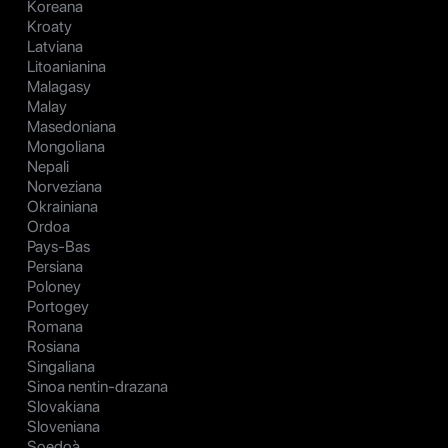
Koreana
Kroaty
Latviana
Litoanianina
Malagasy
Malay
Masedoniana
Mongoliana
Nepali
Norveziana
Okrainiana
Ordoa
Pays-Bas
Persiana
Poloney
Portogey
Romana
Rosiana
Singaliana
Sinoa nentin-drazana
Slovakiana
Sloveniana
Soedoà