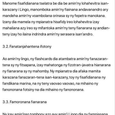
Manome fisafidianana tselatra be dia be amin'ny lohahevitra isan-
karazany i Lingo, manomboka amin'ny fiainana andavanandro ary
mandeha amin'ny voambolana orinasa sy ny fepetra manokana.
Izany dia mamela ny mpianatra hisafidy ireo lohahevitra izay
mahaliana azy ireo sy mifantoka amin'ny teny fianarana sy andian-
teny izay ho ilaina indrindra amin'ny serasera isan'andro.
3.2. Fanatanjahantena ifotony
Ao amin'ny lingo, ny flashcards dia atambatra amin'ny fanazaran-
tena sy ny fitsapana, izay mahatonga ny fizotran-javatra hianarana
ny fianarana sy ny mahomby. Ny mpianatra dia afaka mamita
karazana fanazaran-tena isan-karazany, toy ny fisafidianana ny
fandikana marina, na ny teny vaovao vaovao, na mihaino ny
fanononana fotsiny na dia mihaino ny fanononana.
3.3. Famoronana fianarana
Ny iray amin'ireo tombony azo avy amin'i Lingo dia ny fampiasana