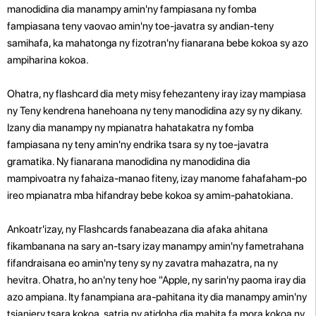
manodidina dia manampy amin'ny fampiasana ny fomba
fampiasana teny vaovao amin'ny toe-javatra sy andian-teny
samihafa, ka mahatonga ny fizotran'ny fianarana bebe kokoa sy azo
ampiharina kokoa.
Ohatra, ny flashcard dia mety misy fehezanteny iray izay mampiasa
ny Teny kendrena hanehoana ny teny manodidina azy sy ny dikany.
Izany dia manampy ny mpianatra hahatakatra ny fomba
fampiasana ny teny amin'ny endrika tsara sy ny toe-javatra
gramatika. Ny fianarana manodidina ny manodidina dia
mampivoatra ny fahaiza-manao fiteny, izay manome fahafaham-po
ireo mpianatra mba hifandray bebe kokoa sy amim-pahatokiana.
Ankoatr'izay, ny Flashcards fanabeazana dia afaka ahitana
fikambanana na sary an-tsary izay manampy amin'ny fametrahana
fifandraisana eo amin'ny teny sy ny zavatra mahazatra, na ny
hevitra. Ohatra, ho an'ny teny hoe "Apple, ny sarin'ny paoma iray dia
azo ampiana. Ity fanampiana ara-pahitana ity dia manampy amin'ny
tsianjery tsara kokoa, satria ny atidoha dia mahita fa mora kokoa ny