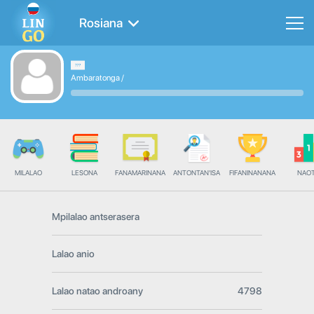
Rosiana
Ambaratonga
/
MILALAO
LESONA
FANAMARINANA
ANTONTAN'ISA
FIFANINANANA
NAO
Mpilalao antserasera
Lalao anio
Lalao natao androany
4798