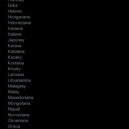
Grika
Hebreo
Hongariana
Indoneziana
Iraniana
Italiana
Japoney
Karana
Katalana
Kazaky
Koreana
Kroaty
Latviana
Litoanianina
Malagasy
Malay
Masedoniana
Mongoliana
Nepali
Norveziana
Okrainiana
Ordoa