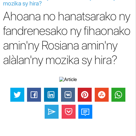
mozika sy hira?
Ahoana no hanatsarako ny
fandrenesako ny fihaonako
amin'ny Rosiana amin'ny
alàlan'ny mozika sy hira?