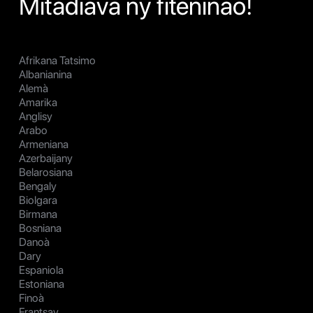
Mitadiava ny fiteninao!
Afrikana Tatsimo
Albanianina
Alemà
Amarika
Anglisy
Arabo
Armeniana
Azerbaijany
Belarosiana
Bengaly
Biolgara
Birmana
Bosniana
Danoà
Dary
Espaniola
Estoniana
Finoà
Frantsay