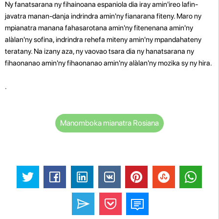
Ny fanatsarana ny fihainoana espaniola dia iray amin'ireo lafin-
javatra manan-danja indrindra amin'ny fianarana fiteny. Maro ny
mpianatra manana fahasarotana amin'ny fitenenana amin'ny
alàlan'ny sofina, indrindra rehefa miteny amin'ny mpandahateny
teratany. Na izany aza, ny vaovao tsara dia ny hanatsarana ny
fihaonanao amin'ny fihaonanao amin'ny alàlan'ny mozika sy ny hira.
.
Manomboka mianatra Rosiana