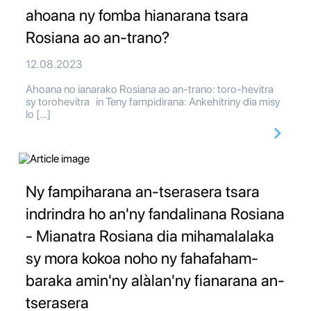
ahoana ny fomba hianarana tsara
Rosiana ao an-trano?
12.08.2023
Ahoana no ianarako Rosiana ao an-trano: toro-hevitra
sy torohevitra in Teny fampidirana: Ankehitriny dia misy
lo […]
Ny fampiharana an-tserasera tsara
indrindra ho an'ny fandalinana Rosiana
- Mianatra Rosiana dia mihamalalaka
sy mora kokoa noho ny fahafaham-
baraka amin'ny alàlan'ny fianarana an-
tserasera