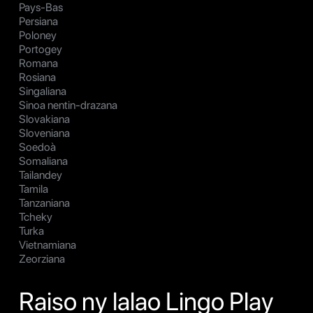
Pays-Bas
Persiana
Poloney
Portogey
Romana
Rosiana
Singaliana
Sinoa nentin-drazana
Slovakiana
Sloveniana
Soedoà
Somaliana
Tailandey
Tamila
Tanzaniana
Tcheky
Turka
Vietnamiana
Zeorziana
Raiso ny lalao Lingo Play