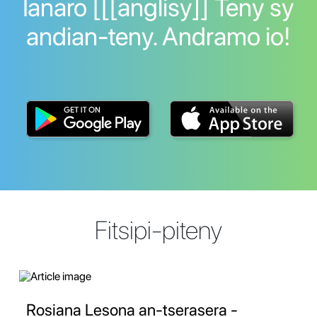
Ianaro [[[anglisy]] Teny sy
andian-teny. Andramo io!
Fitsipi-piteny
Rosiana Lesona an-tserasera -