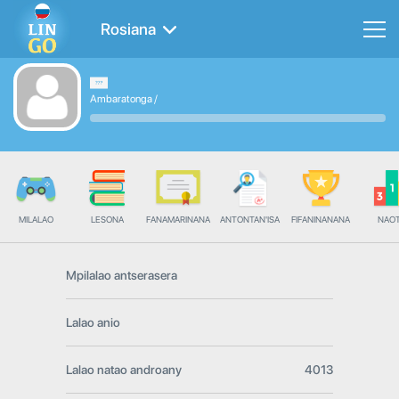
Rosiana
Ambaratonga
/
MILALAO
LESONA
FANAMARINANA
ANTONTAN'ISA
FIFANINANANA
NAO
Mpilalao antserasera
Lalao anio
Lalao natao androany
4013