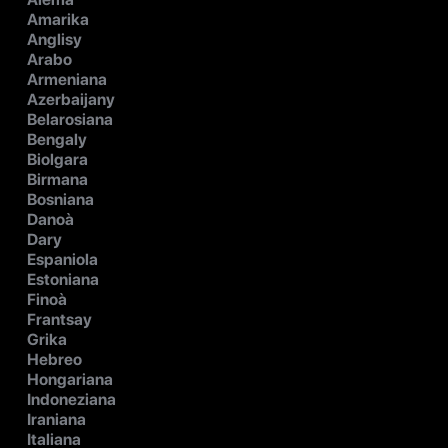
Amarika
Anglisy
Arabo
Armeniana
Azerbaijany
Belarosiana
Bengaly
Biolgara
Birmana
Bosniana
Danoà
Dary
Espaniola
Estoniana
Finoà
Frantsay
Grika
Hebreo
Hongariana
Indoneziana
Iraniana
Italiana