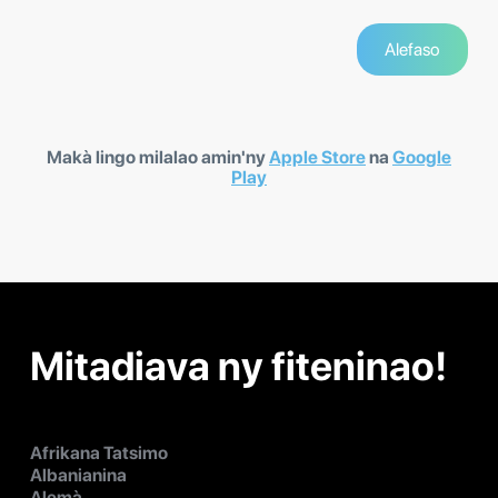
Makà lingo milalao amin'ny
Apple Store
na
Google
Play
Mitadiava ny fiteninao!
Afrikana Tatsimo
Albanianina
Alemà