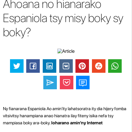
Ahoana no hianarako
Espaniola tsy misy boky sy
boky?
Ny fianarana Espaniola Ao amin'ity lahatsoratra ity dia hijery fomba
vitsivitsy hanampiana anao hianatra ilay fiteny isika nefa tsy
mampiasa boky ara-boky.
loharano amin'ny Internet