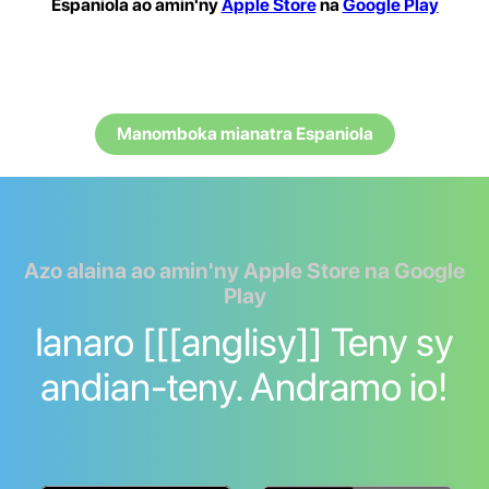
Espaniola ao amin'ny
Apple Store
na
Google Play
Manomboka mianatra Espaniola
Azo alaina ao amin'ny Apple Store na Google
Play
Ianaro [[[anglisy]] Teny sy
andian-teny. Andramo io!