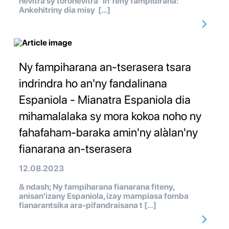
hevitra sy torohevitra in Teny fampidirana:
Ankehitriny dia misy […]
Ny fampiharana an-tserasera tsara
indrindra ho an'ny fandalinana
Espaniola - Mianatra Espaniola dia
mihamalalaka sy mora kokoa noho ny
fahafaham-baraka amin'ny alàlan'ny
fianarana an-tserasera
12.08.2023
& ndash; Ny fampiharana fianarana fiteny,
anisan'izany Espaniola, izay mampiasa fomba
fianarantsika ara-pifandraisana t […]