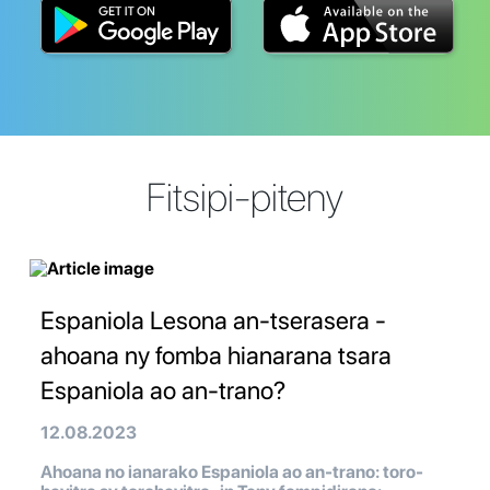
Fitsipi-piteny
Espaniola Lesona an-tserasera -
ahoana ny fomba hianarana tsara
Espaniola ao an-trano?
12.08.2023
Ahoana no ianarako Espaniola ao an-trano: toro-