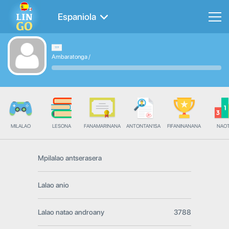
Espaniola
Ambaratonga
/
MILALAO
LESONA
FANAMARINANA
ANTONTAN'ISA
FIFANINANANA
NAO
Mpilalao antserasera
Lalao anio
Lalao natao androany
3788