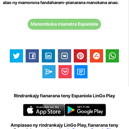
atao ny mamorona fandaharam-pianarana manokana anao.
Manomboka mianatra Espaniola
Rindrankajy fianarana teny Espaniola LinGo Play
Ampiasao ny rindrankajy LinGo Play, fianarana teny