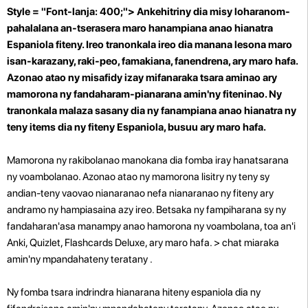
Style = "Font-lanja: 400;"> Ankehitriny dia misy loharanom-
pahalalana an-tserasera maro hanampiana anao hianatra
Espaniola fiteny. Ireo tranonkala ireo dia manana lesona maro
isan-karazany, raki-peo, famakiana, fanendrena, ary maro hafa.
Azonao atao ny misafidy izay mifanaraka tsara aminao ary
mamorona ny fandaharam-pianarana amin'ny fiteninao. Ny
tranonkala malaza sasany dia ny fanampiana anao hianatra ny
teny items dia ny fiteny Espaniola, busuu ary maro hafa.
Mamorona ny rakibolanao manokana dia fomba iray hanatsarana
ny voambolanao. Azonao atao ny mamorona lisitry ny teny sy
andian-teny vaovao nianaranao nefa nianaranao ny fiteny ary
andramo ny hampiasaina azy ireo. Betsaka ny fampiharana sy ny
fandaharan'asa manampy anao hamorona ny voambolana, toa an'i
Anki, Quizlet, Flashcards Deluxe, ary maro hafa.
> chat miaraka
amin'ny mpandahateny teratany
.
Ny fomba tsara indrindra hianarana hiteny espaniola dia ny