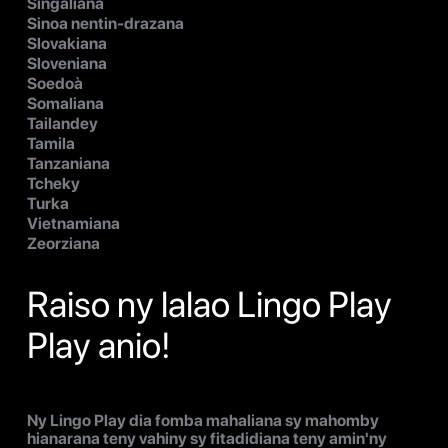
Singaliana
Sinoa nentin-drazana
Slovakiana
Sloveniana
Soedoà
Somaliana
Tailandey
Tamila
Tanzaniana
Tcheky
Turka
Vietnamiana
Zeorziana
Raiso ny lalao Lingo Play
Play anio!
Ny Lingo Play dia fomba mahaliana sy mahomby
hianarana teny vahiny sy fitadidiana teny amin'ny