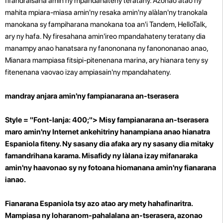
fifandraisana amin'ny mpandahateny teratany. Azonao atao ny
mahita mpiara-miasa amin'ny resaka amin'ny alàlan'ny tranokala
manokana sy fampiharana manokana toa an'i Tandem, HelloTalk,
ary ny hafa. Ny firesahana amin'ireo mpandahateny teratany dia
manampy anao hanatsara ny fanononana ny fanononanao anao,
Mianara mampiasa fitsipi-pitenenana marina, ary hianara teny sy
fitenenana vaovao izay ampiasain'ny mpandahateny.
mandray anjara amin'ny fampianarana an-tserasera
Style = "Font-lanja: 400;"> Misy fampianarana an-tserasera
maro amin'ny Internet ankehitriny hanampiana anao hianatra
Espaniola fiteny. Ny sasany dia afaka ary ny sasany dia mitaky
famandrihana karama. Misafidy ny làlana izay mifanaraka
amin'ny haavonao sy ny fotoana hiomanana amin'ny fianarana
ianao.
Fianarana Espaniola tsy azo atao ary mety hahafinaritra.
Mampiasa ny loharanom-pahalalana an-tserasera, azonao