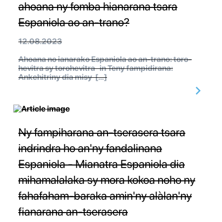
ahoana ny fomba hianarana tsara
Espaniola ao an-trano?
12.08.2023
Ahoana no ianarako Espaniola ao an-trano: toro-
hevitra sy torohevitra in Teny fampidirana:
Ankehitriny dia misy […]
Ny fampiharana an-tserasera tsara
indrindra ho an'ny fandalinana
Espaniola - Mianatra Espaniola dia
mihamalalaka sy mora kokoa noho ny
fahafaham-baraka amin'ny alàlan'ny
fianarana an-tserasera