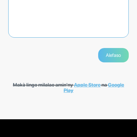
Makà lingo milalao amin'ny
Apple Store
na
Google
Play