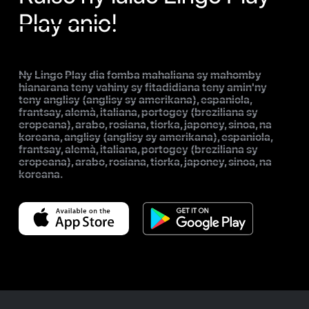
Play anio!
Ny Lingo Play dia fomba mahaliana sy mahomby
hianarana teny vahiny sy fitadidiana teny amin'ny
teny anglisy (anglisy sy amerikana), espaniola,
frantsay, alemà, italiana, portogey (breziliana sy
eropeana), arabo, rosiana, tiorka, japoney, sinoa, na
koreana, anglisy (anglisy sy amerikana), espaniola,
frantsay, alemà, italiana, portogey (breziliana sy
eropeana), arabo, rosiana, tiorka, japoney, sinoa, na
koreana.