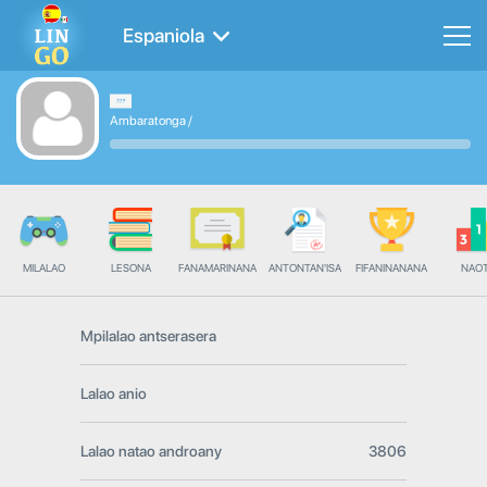
Espaniola
Ambaratonga
/
MILALAO
LESONA
FANAMARINANA
ANTONTAN'ISA
FIFANINANANA
NAO
Mpilalao antserasera
Lalao anio
Lalao natao androany
3806