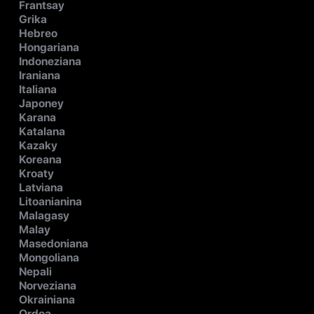
Frantsay
Grika
Hebreo
Hongariana
Indoneziana
Iraniana
Italiana
Japoney
Karana
Katalana
Kazaky
Koreana
Kroaty
Latviana
Litoanianina
Malagasy
Malay
Masedoniana
Mongoliana
Nepali
Norveziana
Okrainiana
Ordoa