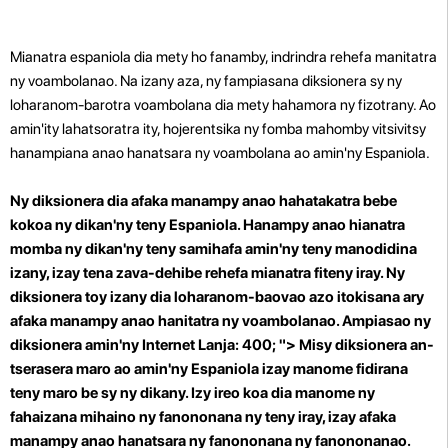
Mianatra espaniola dia mety ho fanamby, indrindra rehefa manitatra
ny voambolanao. Na izany aza, ny fampiasana diksionera sy ny
loharanom-barotra voambolana dia mety hahamora ny fizotrany. Ao
amin'ity lahatsoratra ity, hojerentsika ny fomba mahomby vitsivitsy
hanampiana anao hanatsara ny voambolana ao amin'ny Espaniola.
Ny diksionera dia afaka manampy anao hahatakatra bebe
kokoa ny dikan'ny teny Espaniola. Hanampy anao hianatra
momba ny dikan'ny teny samihafa amin'ny teny manodidina
izany, izay tena zava-dehibe rehefa mianatra fiteny iray. Ny
diksionera toy izany dia loharanom-baovao azo itokisana ary
afaka manampy anao hanitatra ny voambolanao.
Ampiasao ny
diksionera amin'ny Internet Lanja: 400; "> Misy diksionera an-
tserasera maro ao amin'ny Espaniola izay manome fidirana
teny maro be sy ny dikany. Izy ireo koa dia manome ny
fahaizana mihaino ny fanononana ny teny iray, izay afaka
manampy anao hanatsara ny fanononana ny fanononanao.