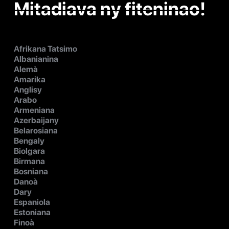
Mitadiava ny fiteninao!
Afrikana Tatsimo
Albanianina
Alemà
Amarika
Anglisy
Arabo
Armeniana
Azerbaijany
Belarosiana
Bengaly
Biolgara
Birmana
Bosniana
Danoà
Dary
Espaniola
Estoniana
Finoà