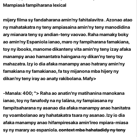
Mampiasà fampiharana lexical
mijery filma sy fandaharana amin'ny fahitalavitra . Azonao atao
ny mahatakatra ny teny ampiasaina amin'ny teny manodidina
ary mianara teny sy andian-teny vaovao.
Raha mamaky boky
ao amin'ny Espaniola ianao, maro ny fampiharana famakiana,
toy ny ibooks, manome dikanteny vita amin'ny teny izay afaka
manampy anao hamantatra haingana ny dikan'ny teny tsy
mahazatra. Izy io dia afaka manampy anao hatrany amin'ny
famakiana ny famakianao, fa tsy mijanona mba hijery ny
dikan'ny teny iray ao anaty rakibolana.
Mafy>
-Manala: 400; "> Raha ao anatin'ny matihanina manokana
ianao, toy ny fanafody na ny lalàna, ny fampiasana ny
fampitsaharana ny asanao dia afaka manampy anao hanitatra
ny voambolanao ary hahatakatra tsara ny asanao. Izy io dia
afaka manampy anao hifampiresaka amin'ireo mpiara-miasa
sy ny marary ao espaniola.
context mba hahatadidy ny teny