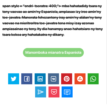
span style = "endri-tsoratra: 400;"> mba hahatadidy tsara ny
teny vaovao ao amin'ny Espaniola, ampiasao izy ireo amin'ny
toe-javatra. Manorata fehezanteny iray amin'ny alàlan'ny teny
vaovao na mieritreritra toe-javatra tena misy izay azonao
ampiasainao ny teny. Ity dia hanampy anao hahatsiaro ny teny
tsara kokoa ary hahatakatra ny dikany.
Manomboka mianatra Espaniola