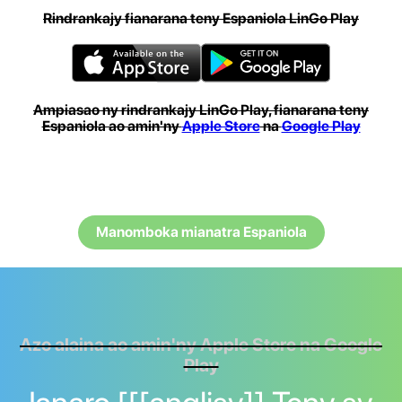
Rindrankajy fianarana teny Espaniola LinGo Play
Ampiasao ny rindrankajy LinGo Play, fianarana teny
Espaniola ao amin'ny
Apple Store
na
Google Play
Manomboka mianatra Espaniola
Azo alaina ao amin'ny Apple Store na Google
Play