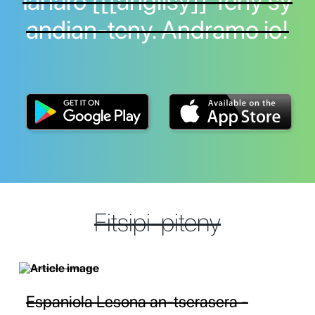
Ianaro [[[anglisy]] Teny sy
andian-teny. Andramo io!
Fitsipi-piteny
Espaniola Lesona an-tserasera -