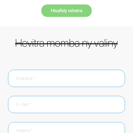
Hisafidy rehetra
Hevitra momba ny valiny