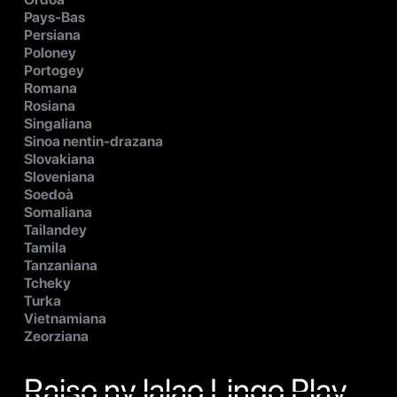
Pays-Bas
Persiana
Poloney
Portogey
Romana
Rosiana
Singaliana
Sinoa nentin-drazana
Slovakiana
Sloveniana
Soedoà
Somaliana
Tailandey
Tamila
Tanzaniana
Tcheky
Turka
Vietnamiana
Zeorziana
Raiso ny lalao Lingo Play