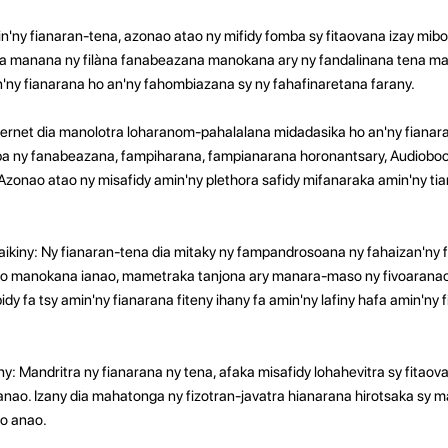
ny fianaran-tena, azonao atao ny mifidy fomba sy fitaovana izay mib
dia manana ny filàna fanabeazana manokana ary ny fandalinana tena m
'ny fianarana ho an'ny fahombiazana sy ny fahafinaretana farany.
ternet dia manolotra loharanom-pahalalana midadasika ho an'ny fianar
ba ny fanabeazana, fampiharana, fampianarana horonantsary, Audioboo
zonao atao ny misafidy amin'ny plethora safidy mifanaraka amin'ny tia
aikiny: Ny fianaran-tena dia mitaky ny fampandrosoana ny fahaizan'ny
nao manokana ianao, mametraka tanjona ary manara-maso ny fivoaranao.
dy fa tsy amin'ny fianarana fiteny ihany fa amin'ny lafiny hafa amin'ny 
: Mandritra ny fianarana ny tena, afaka misafidy lohahevitra sy fitaov
nao. Izany dia mahatonga ny fizotran-javatra hianarana hirotsaka sy 
o anao.