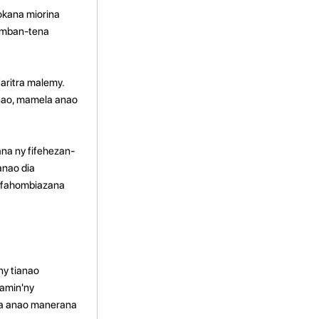
okana miorina
nomban-tena
aritra malemy.
anao, mamela anao
na ny fifehezan-
anao dia
a fahombiazana
ny tianao
 amin'ny
na anao manerana