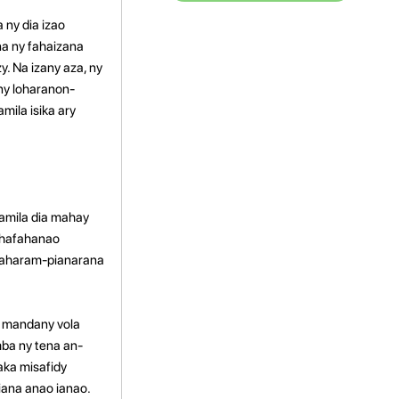
 ny dia izao
na ny fahaizana
y. Na izany aza, ny
'ny loharanon-
mila isika ary
Tamila dia mahay
 ahafahanao
ndaharam-pianarana
la mandany vola
mba ny tena an-
aka misafidy
iana anao ianao.