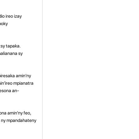
o ireo izay
boky
tsy tapaka.
alianana sy
piresaka amin'ny
min'ireo mpianatra
lesona an-
ona amin'ny feo,
oa ny mpandahateny