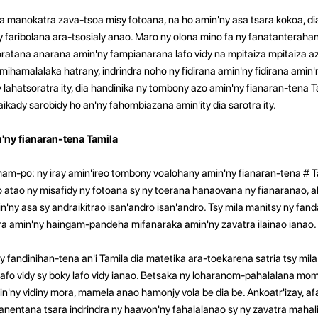
ia manokatra zava-tsoa misy fotoana, na ho amin'ny asa tsara kokoa, dia
ny faribolana ara-tsosialy anao. Maro ny olona mino fa ny fanatanteraha
soratana anarana amin'ny fampianarana lafo vidy na mpitaiza mpitaiza az
 mihamalalaka hatrany, indrindra noho ny fidirana amin'ny fidirana amin
y lahatsoratra ity, dia handinika ny tombony azo amin'ny fianaran-tena Ta
ikady sarobidy ho an'ny fahombiazana amin'ity dia sarotra ity.
'ny fianaran-tena Tamila
am-po: ny iray amin'ireo tombony voalohany amin'ny fianaran-tena # 
 atao ny misafidy ny fotoana sy ny toerana hanaovana ny fianaranao,
ny asa sy andraikitrao isan'andro isan'andro. Tsy mila manitsy ny fa
atra amin'ny haingam-pandeha mifanaraka amin'ny zavatra ilainao ianao.
: Ny fandinihan-tena an'i Tamila dia matetika ara-toekarena satria tsy mi
afo vidy sy boky lafo vidy ianao. Betsaka ny loharanom-pahalalana mo
ny vidiny mora, mamela anao hamonjy vola be dia be. Ankoatr'izay, af
nentana tsara indrindra ny haavon'ny fahalalanao sy ny zavatra mahal