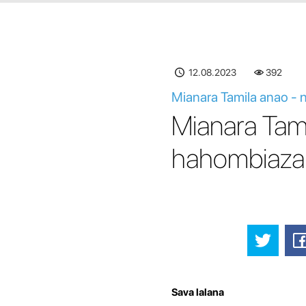
12.08.2023
392
Mianara Tamila anao - 
Mianara Tam
hahombiazan
Sava lalana