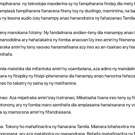
ampiharana: ny teknolojia maoderina sy ny fampiharana finday dia met
ampiasà fampiharana fianarana fiteny toy ny duolingo, mamintina, na ba
ry ny lesona audio izay hanampy anao hanandratra ny fahaizanao Tamila
 teny manokana fotsiny: Ny fandalinana andian-teny dia manampy anao 
manodidina ary hahatakatra ny fomba anaovan'izy ireo amin'ny fitene
araka amin'ny teny vaovao hanamafisana azy ireo ao an-tsainao ary hi
mihafa.
la matetika dia mifantoka amin'ny voambolana, aza adino ny mandalina 
ara ny fitsipiky ny fitsipi-pitenenana dia hanampy anao hanorina feheza
nao ho takatry ny saina sy ny matihanina.
ao: Aza mipetraka amin'izay tratranao; Mikatsaha foana ireo teny sy 
 antonony, ary ny fomba maro samihafa dia ampiasaina hanatsarana ny 
a sy mamorona amin'ny fifandraisana.
na: Tokony ho mahafinaritra ny fianarana Tamila. Mianara lohahevitra m
ronana, ary aza matahotra ny manandrana. Rehefa mahafinaritra ny fi