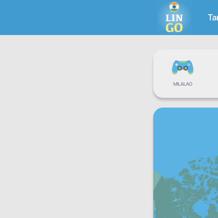
Ta
MILALAO