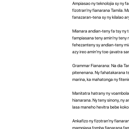
Ampiasao ny teknolojia sy ny f
fizotran'ny fianarana Tamila. M
fanazaran-tena sy ny kilalao a
Mianara andian-teny fa tsy ny
fampiasana teny amin'ny teny 
fehezanteny sy andian-teny mi
azy ireo amin'ny toe-javatra sa
Grammar Fianarana: Na dia Tami
pitenenana. Ny fahatakarana ts
marina, ka mahatonga ny fiteni
Manitatra hatrany ny voambolan
hianarana. Ny teny sinony, ny
lasa maneho hevitra bebe koko
Ankafizo ny fizotran'ny fianara
mampiasa fomba fianarana famo