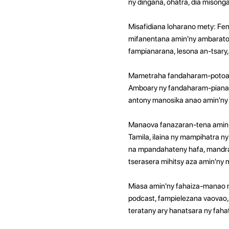
ny dingana, ohatra, dia misong
Misafidiana loharano mety: Fen
mifanentana amin'ny ambaratong
fampianarana, lesona an-tsary,
Mametraha fandaharam-potoana t
Amboary ny fandaharam-pianara
antony manosika anao amin'ny 
Manaova fanazaran-tena amin'n
Tamila, ilaina ny mampihatra ny
na mpandahateny hafa, mandray
tserasera mihitsy aza amin'ny
Miasa amin'ny fahaiza-manao m
podcast, fampielezana vaovao,
teratany ary hanatsara ny fah