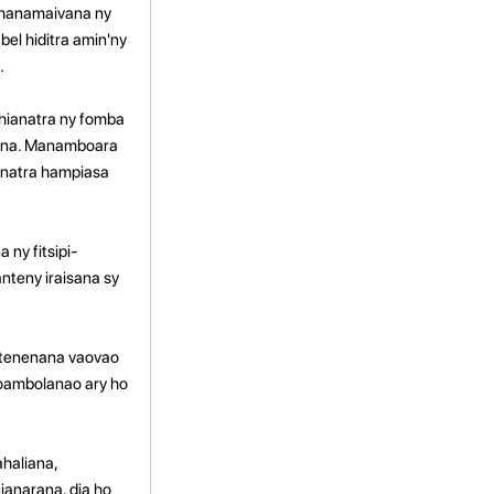
y hanamaivana ny
bel hiditra amin'ny
.
hianatra ny fomba
nana. Manamboara
anatra hampiasa
ny fitsipi-
nteny iraisana sy
fitenenana vaovao
voambolanao ary ho
ahaliana,
anarana, dia ho