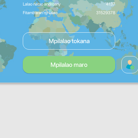
Lalao natao androany
4137
Fitambaran'ny lalao
31529378
Mpilalao tokana
Mpilalao maro