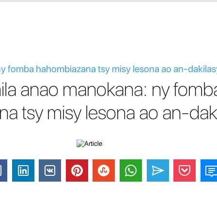
ny fomba hahombiazana tsy misy lesona ao an-dakilas
ila anao manokana: ny fomb
a tsy misy lesona ao an-daki