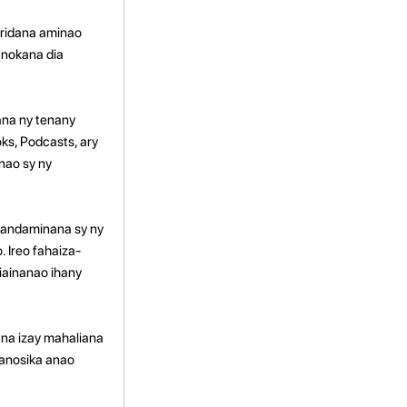
oridana aminao
anokana dia
ana ny tenany
ks, Podcasts, ary
nao sy ny
 fandaminana sy ny
 Ireo fahaiza-
fiainanao ihany
ana izay mahaliana
manosika anao