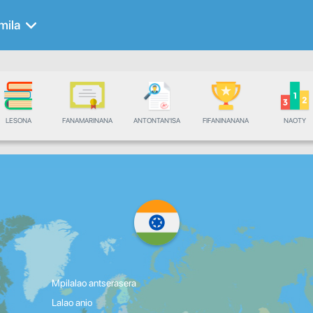
mila
LESONA
FANAMARINANA
ANTONTAN'ISA
FIFANINANANA
NAOTY
Mpilalao antserasera
Lalao anio