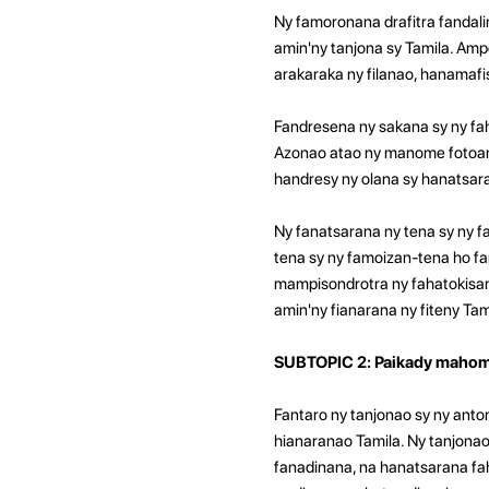
Ny famoronana drafitra fandal
amin'ny tanjona sy Tamila. Am
arakaraka ny filanao, hanamafi
Fandresena ny sakana sy ny fah
Azonao atao ny manome fotoana 
handresy ny olana sy hanatsara
Ny fanatsarana ny tena sy ny 
tena sy ny famoizan-tena ho fa
mampisondrotra ny fahatokisan
amin'ny fianarana ny fiteny Tam
SUBTOPIC 2: Paikady mahomb
Fantaro ny tanjonao sy ny ant
hianaranao Tamila. Ny tanjonao
fanadinana, na hanatsarana fa