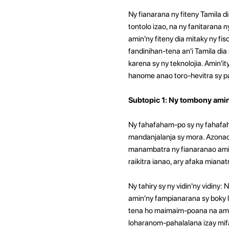
Ny fianarana ny fiteny Tamila d
tontolo izao, na ny fanitarana 
amin'ny fiteny dia mitaky ny fi
fandinihan-tena an'i Tamila dia
karena sy ny teknolojia. Amin'it
hanome anao toro-hevitra sy pa
Subtopic 1: Ny tombony amin
Ny fahafaham-po sy ny fahafah
mandanjalanja sy mora. Azonao
manambatra ny fianaranao amin'
raikitra ianao, ary afaka mian
Ny tahiry sy ny vidin'ny vidiny
amin'ny fampianarana sy boky l
tena ho maimaim-poana na amin'
loharanom-pahalalana izay mifa