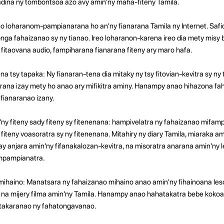
adina ny tombontsoa azo avy amin'ny maha-fiteny Tamila.
o loharanom-pampianarana ho an'ny fianarana Tamila ny Internet. Safidi
a fahaizanao sy ny tianao. Ireo loharanon-karena ireo dia mety misy 
 fitaovana audio, fampiharana fianarana fiteny ary maro hafa.
sy tapaka: Ny fianaran-tena dia mitaky ny tsy fitovian-kevitra sy ny 
na izay mety ho anao ary mifikitra aminy. Hanampy anao hihazona fah
fianaranao izany.
y fiteny sady fiteny sy fitenenana: hampivelatra ny fahaizanao mifam
 fiteny voasoratra sy ny fitenenana. Mitahiry ny diary Tamila, miaraka a
 anjara amin'ny fifanakalozan-kevitra, na misoratra anarana amin'ny 
 mpampianatra.
ihaino: Manatsara ny fahaizanao mihaino anao amin'ny fihainoana les
 na mijery filma amin'ny Tamila. Hanampy anao hahatakatra bebe kok
atakaranao ny fahatongavanao.