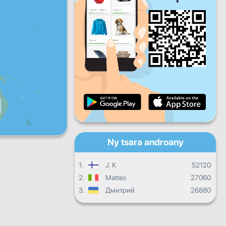
Zoma
Sabotsy
Alahady
Fandrosoana isan'andro
Fandrosoana isambolana
Fanamarinana
Fandrosoana ankapobeny
Ny tsara androany
1.
J. K
52120
2.
Matteo
27060
3.
Дмитрий
26880