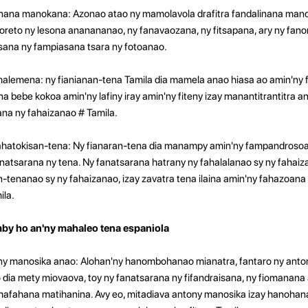
inana manokana: Azonao atao ny mamolavola drafitra fandalinana man
poreto ny lesona ananananao, ny fanavaozana, ny fitsapana, ary ny fa
sana ny fampiasana tsara ny fotoanao.
alemena: ny fianianan-tena Tamila dia mamela anao hiasa ao amin'ny f
bebe kokoa amin'ny lafiny iray amin'ny fiteny izay manantitrantitra 
na ny fahaizanao # Tamila.
fahatokisan-tena: Ny fianaran-tena dia manampy amin'ny fampandrosoa
natsarana ny tena. Ny fanatsarana hatrany ny fahalalanao sy ny fahaiz
-tenanao sy ny fahaizanao, izay zavatra tena ilaina amin'ny fahazoan
ila.
y ho an'ny mahaleo tena espaniola
ony manosika anao: Alohan'ny hanombohanao mianatra, fantaro ny anto
 dia mety miovaova, toy ny fanatsarana ny fifandraisana, ny fiomanana
hafahana matihanina. Avy eo, mitadiava antony manosika izay hanoha