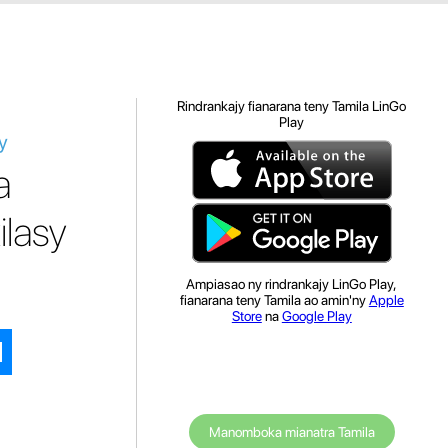
Rindrankajy fianarana teny Tamila LinGo
Play
y
a
lasy
Ampiasao ny rindrankajy LinGo Play,
fianarana teny Tamila ao amin'ny
Apple
Store
na
Google Play
Manomboka mianatra Tamila