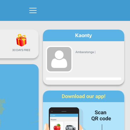
Kaonty
30 DAYS FREE
Ambaratonga
|
Fandrosoana
Alatsinainy
Talata
Alarobia
Alakamisy