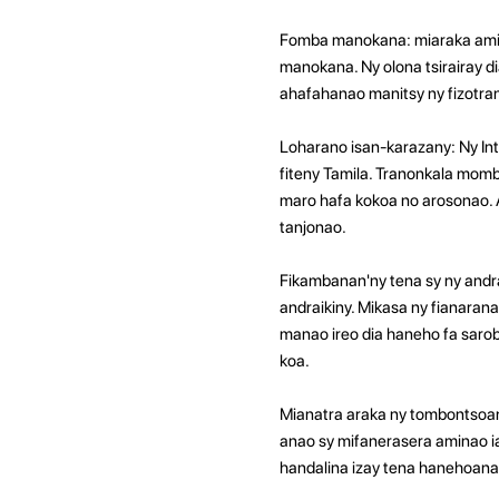
Fomba manokana: miaraka amin'
manokana. Ny olona tsirairay 
ahafahanao manitsy ny fizotran
Loharano isan-karazany: Ny In
fiteny Tamila. Tranonkala mom
maro hafa kokoa no arosonao. A
tanjonao.
Fikambanan'ny tena sy ny andr
andraikiny. Mikasa ny fianara
manao ireo dia haneho fa sarobi
koa.
Mianatra araka ny tombontsoany
anao sy mifanerasera aminao ia
handalina izay tena hanehoana