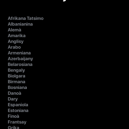
Afrikana Tatsimo
Albanianina
Alemà
Amarika
Anglisy
Arabo
Armeniana
Azerbaijany
Belarosiana
Bengaly
Biolgara
Birmana
Bosniana
Danoà
Dary
Espaniola
Estoniana
Finoà
Frantsay
Grika