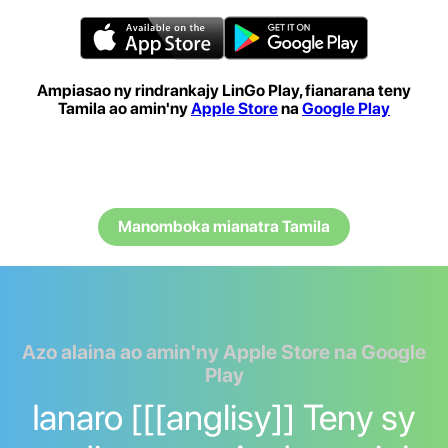
Ampiasao ny rindrankajy LinGo Play, fianarana teny
Tamila ao amin'ny
Apple Store
na
Google Play
Manomboka mianatra Tamila
Azo alaina ao amin'ny Apple Store na Google
Play
Ianaro [[[anglisy]] Teny sy