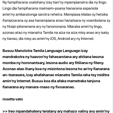
Ny fampiharana voalohany izay tian'ny mpampianatra dia ny lingo.
Lingo dia fampiharana maimaim-poana hianarana espaniola
amin'ny ambaratonga sarotra rehetra. Mampiasa kilalao sy hetsika
ifampizarana sy asa hanampiana anao hanatsara ny voambolana sy
ny fitsipi-pitenenana ary ny fanononana. Miaraka amin'ny lingo,
azonao atao ny mianatra Tamila na aiza na aiza misy anao ary isaky
ny tianao, dia misy ao amin'ny iOS, Android ary ny Internet.
Busuu Manolotra Tamila Language Language izay
mandrakotra ny haavon'ny fahasarotana ary ahitana lesona
momba ny horonantsary, lesona audio ary fitiliana ny fiteny.
Azonao atao ihany koa ny misintona lesona ho an'ny fianarana
an-tserasera, izay ahafahanao mianatra Tamila raha tsy miditra
amin'ny Internet. Busuu koa dia afaka mametraka tanjona
fianarana ary manara-maso ny fivoaranao.
rosetta vato
>> Ireo mpandahateny teratany ary mahazo valiny avy amin'ny