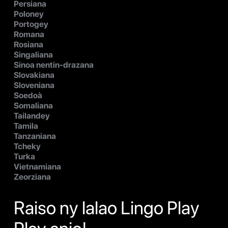
Persiana
Poloney
Portogey
Romana
Rosiana
Singaliana
Sinoa nentin-drazana
Slovakiana
Sloveniana
Soedoà
Somaliana
Tailandey
Tamila
Tanzaniana
Tcheky
Turka
Vietnamiana
Zeorziana
Raiso ny lalao Lingo Play