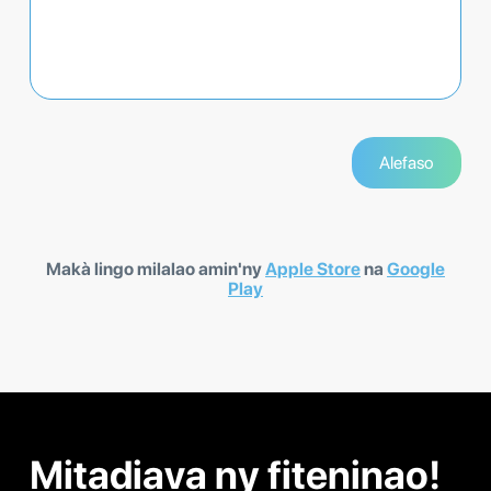
Makà lingo milalao amin'ny
Apple Store
na
Google
Play
Mitadiava ny fiteninao!