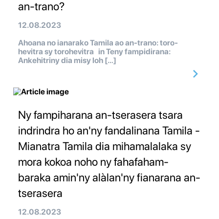
an-trano?
12.08.2023
Ahoana no ianarako Tamila ao an-trano: toro-
hevitra sy torohevitra in Teny fampidirana:
Ankehitriny dia misy loh […]
Ny fampiharana an-tserasera tsara
indrindra ho an'ny fandalinana Tamila -
Mianatra Tamila dia mihamalalaka sy
mora kokoa noho ny fahafaham-
baraka amin'ny alàlan'ny fianarana an-
tserasera
12.08.2023