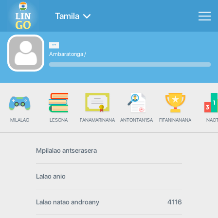
Tamila
Ambaratonga
/
MILALAO
LESONA
FANAMARINANA
ANTONTAN'ISA
FIFANINANANA
NAO
Mpilalao antserasera
Lalao anio
Lalao natao androany
4116