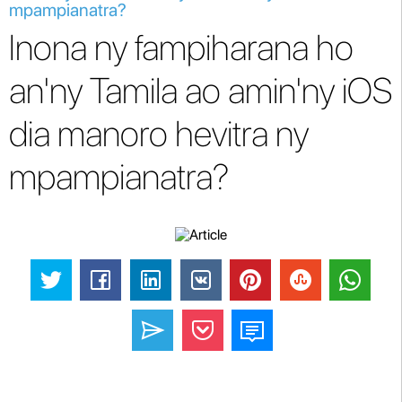
mpampianatra?
Inona ny fampiharana ho
an'ny Tamila ao amin'ny iOS
dia manoro hevitra ny
mpampianatra?