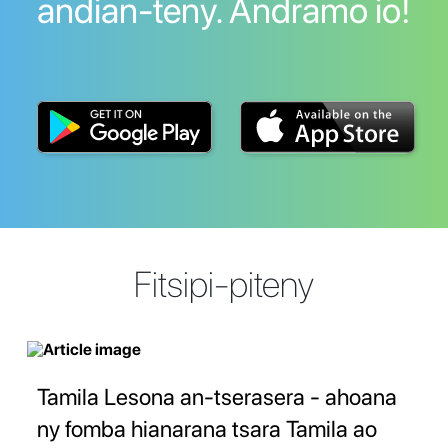
andian-teny. Andramo io!
Fitsipi-piteny
Tamila Lesona an-tserasera - ahoana
ny fomba hianarana tsara Tamila ao