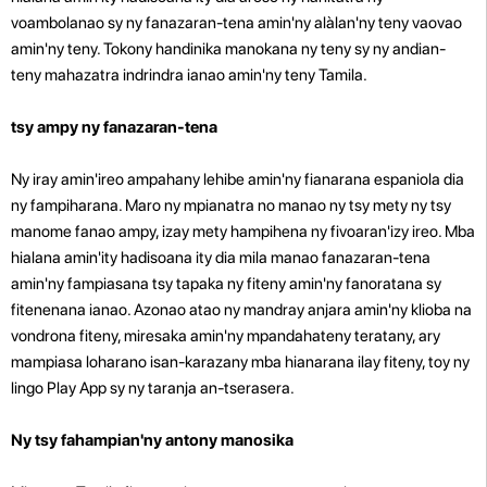
voambolanao sy ny fanazaran-tena amin'ny alàlan'ny teny vaovao
amin'ny teny. Tokony handinika manokana ny teny sy ny andian-
teny mahazatra indrindra ianao amin'ny teny Tamila.
tsy ampy ny fanazaran-tena
Ny iray amin'ireo ampahany lehibe amin'ny fianarana espaniola dia
ny fampiharana. Maro ny mpianatra no manao ny tsy mety ny tsy
manome fanao ampy, izay mety hampihena ny fivoaran'izy ireo. Mba
hialana amin'ity hadisoana ity dia mila manao fanazaran-tena
amin'ny fampiasana tsy tapaka ny fiteny amin'ny fanoratana sy
fitenenana ianao. Azonao atao ny mandray anjara amin'ny klioba na
vondrona fiteny, miresaka amin'ny mpandahateny teratany, ary
mampiasa loharano isan-karazany mba hianarana ilay fiteny, toy ny
lingo Play App sy ny taranja an-tserasera.
Ny tsy fahampian'ny antony manosika