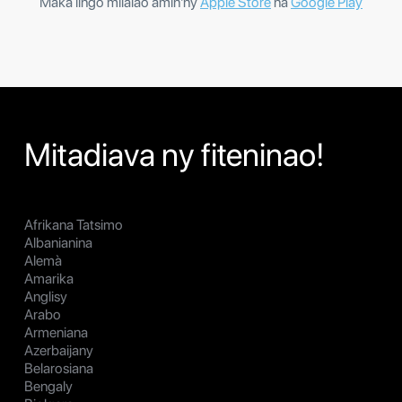
Makà lingo milalao amin'ny
Apple Store
na
Google Play
Mitadiava ny fiteninao!
Afrikana Tatsimo
Albanianina
Alemà
Amarika
Anglisy
Arabo
Armeniana
Azerbaijany
Belarosiana
Bengaly