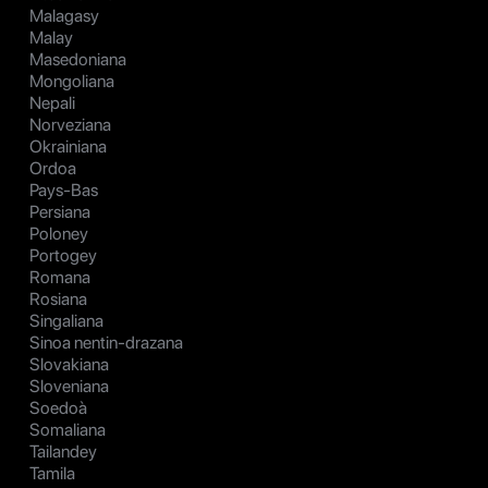
Malagasy
Malay
Masedoniana
Mongoliana
Nepali
Norveziana
Okrainiana
Ordoa
Pays-Bas
Persiana
Poloney
Portogey
Romana
Rosiana
Singaliana
Sinoa nentin-drazana
Slovakiana
Sloveniana
Soedoà
Somaliana
Tailandey
Tamila