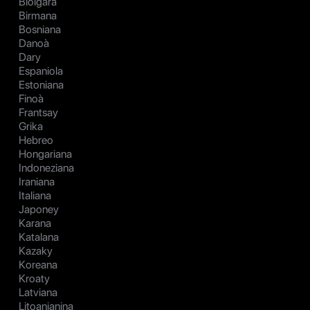
Biolgara
Birmana
Bosniana
Danoà
Dary
Espaniola
Estoniana
Finoà
Frantsay
Grika
Hebreo
Hongariana
Indoneziana
Iraniana
Italiana
Japoney
Karana
Katalana
Kazaky
Koreana
Kroaty
Latviana
Litoanianina