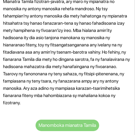
Mianatra Tamila fizotran-javatra, ary maro ny mpianatra no
manosika ny antony manosika rehefa mandroso. Ny tsy
fahampian'ny antony manosika dia mety hahatonga ny mpianatra
hitsahatra tsy hanao fanazaran-tena sy hanao fahadisoana izay
mety hampihena ny fivoaran'izy ireo. Mba hialana amin'ity
hadisoana ity dia asio tanjona manokana sy manosika ny
hianaranao fiteny, toy ny fitsangatsanganana any ivelany na ny
fitadiavana asa any amin'ny tsenam-barotra vahiny.
Ho fehiny, ny
fianarana Tamila dia mety ho dingana sarotra, fa ny fanalavirana ny
hadisoana mahazatra dia mety hanafaingana ny fivoaranao.
Tsarovy ny fanononana ny teny sahaza, ny fitsipi-pitenenana, ny
fampiasana ny teny tsara, ny fanazarana ampy ary ny antony
manosika. Ary aza adino ny mampiasa karazan-tsarimihetsika
fianarana fiteny mba hahombiazana sy mahaliana kokoa ny
fizotrany.
Manomboka mianatra Tamila