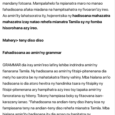
mandany fotoana. Mampalahelo fa mpianatra maro no manao
fahadisoana afaka miadana na hampitsahatra ny fivoaran'izy ireo.
Ao amin'ity lahatsoratra ity, hojerentsika ny
hadisoana mahazatra
mahazatra
izay natao rehefa mianatra Tamila sy ny fomba
hisorohana azy ireo.
Mahery> teny diso diso
Fahadisoana ao amin'ny grammar
GRAMMAR dia iray amin'ireo lafiny lehibe indrindra amin'ny
fianarana Tamila. Ny hadisoana ao amin'ny fitsipi-pitenenana dia
mety ho sarotra be ny mahatakatra fiteny vahiny. Mba hialana an'io
hadisoana io dia atoro hevitra ny handinika tsara ny fitsipiky ny
fitsipi-pitenenana ary hampihatra azy ireo tsy tapaka amin'ny
fanoratana sy hiteny. Tokony hampiasa boky sy fitaovana isan-
karazany ianao. "Fahadisoana na andian-teny diso ihany koa ny
fampiasana teny na andian-teny diso rehefa mianatra Tamila. Mba
hialana amin'ity hadisoana ity dia aroso ny hanitatra ny