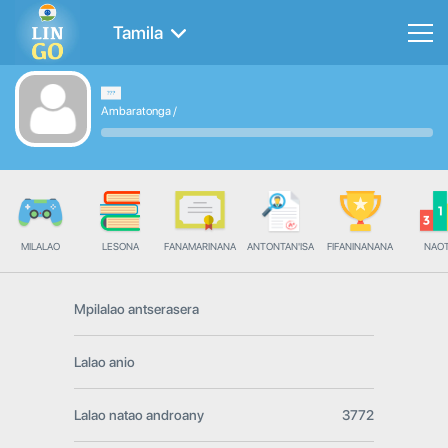
Tamila
Ambaratonga
/
MILALAO
LESONA
FANAMARINANA
ANTONTAN'ISA
FIFANINANANA
NAO
Mpilalao antserasera
Lalao anio
Lalao natao androany
3772