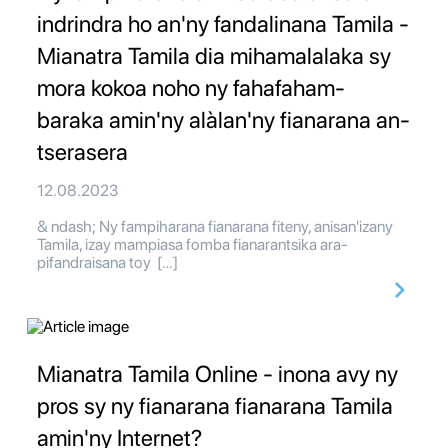
indrindra ho an'ny fandalinana Tamila -
Mianatra Tamila dia mihamalalaka sy
mora kokoa noho ny fahafaham-
baraka amin'ny alàlan'ny fianarana an-
tserasera
12.08.2023
& ndash; Ny fampiharana fianarana fiteny, anisan'izany
Tamila, izay mampiasa fomba fianarantsika ara-
pifandraisana toy […]
Mianatra Tamila Online - inona avy ny
pros sy ny fianarana fianarana Tamila
amin'ny Internet?