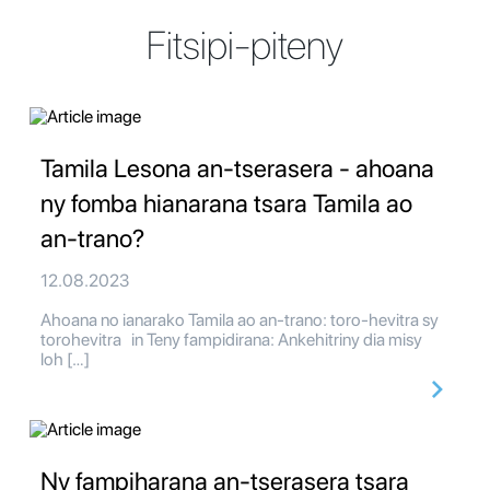
Fitsipi-piteny
Tamila Lesona an-tserasera - ahoana
ny fomba hianarana tsara Tamila ao
an-trano?
12.08.2023
Ahoana no ianarako Tamila ao an-trano: toro-hevitra sy
torohevitra in Teny fampidirana: Ankehitriny dia misy
loh […]
Ny fampiharana an-tserasera tsara