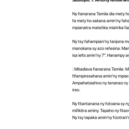
Ny fianarana Tamila dia mety h
fa mety ho sakana amin'ny faha
mpianatra matetika miatrika f
Ny tsy fahampian'ny tanjona ma
manokana sy azo refesina. Mame
isa ielts amin'ny 7". Hanampy 
: Mitadiava fianarana Tamila: 
fifampiresahana amin'ny mpiar
Ampahatsiahivo ny tenanao ny 
ireo.
Ny fitantanana ny fotoana sy 
mifikitra aminy. Tapaho ny fita
Ny tsy tapaka amin'ny fizotra