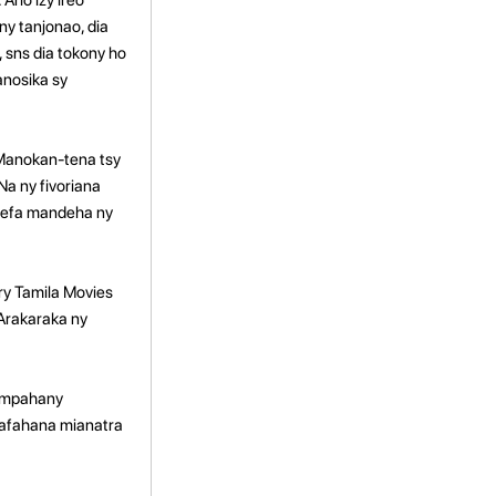
ny tanjonao, dia
 sns dia tokony ho
anosika sy
 Manokan-tena tsy
Na ny fivoriana
ehefa mandeha ny
ry Tamila Movies
 Arakaraka ny
.
 ampahany
ahafahana mianatra