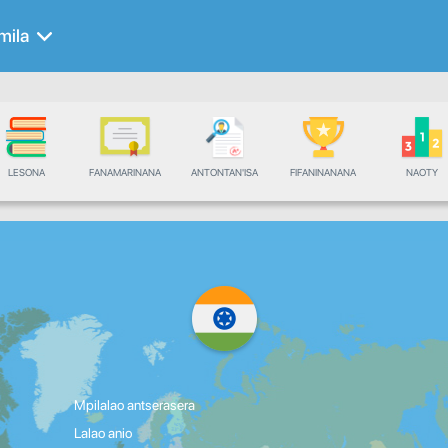
mila
LESONA
FANAMARINANA
ANTONTAN'ISA
FIFANINANANA
NAOTY
Mpilalao antserasera
Lalao anio