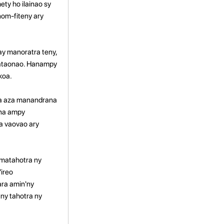
ty ho ilainao sy
nom-fiteny ary
y manoratra teny,
 nataonao. Hanampy
koa.
ka aza manandrana
ana ampy
a vaovao ary
 matahotra ny
'ireo
ara amin'ny
ny tahotra ny