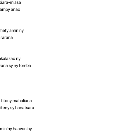
piara-miasa
anampy anao
 mety amin'ny
trarana
Ankalazao ny
zana sy ny fomba
 fiteny mahaliana
iteny sy hanatsara
 amin'ny haavon'ny