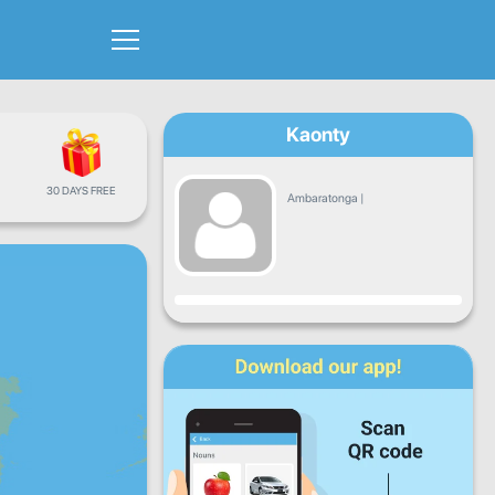
Kaonty
30 DAYS FREE
Ambaratonga
|
Fandrosoana
Alatsinainy
Talata
Alarobia
Alakamisy