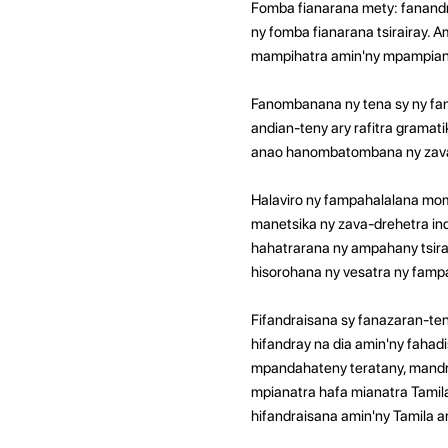
Fomba fianarana mety: fanandr
ny fomba fianarana tsirairay.
mampihatra amin'ny mpampiana
Fanombanana ny tena sy ny fa
andian-teny ary rafitra gramat
anao hanombatombana ny zava-
Halaviro ny fampahalalana mom
manetsika ny zava-drehetra i
hahatrarana ny ampahany tsirai
hisorohana ny vesatra ny famp
Fifandraisana sy fanazaran-te
hifandray na dia amin'ny fahad
mpandahateny teratany, mandra
mpianatra hafa mianatra Tamila
hifandraisana amin'ny Tamila a