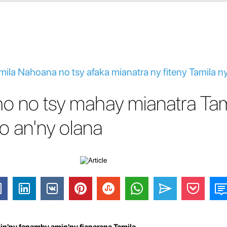
ila Nahoana no tsy afaka mianatra ny fiteny Tamila ny
o no tsy mahay mianatra Tam
o an'ny olana
min'ny fanamby amin'ny fianarana Tamila