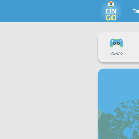
Ta
MILALAO