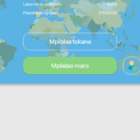
Lalao natao androany
4074
Fitambaran'ny lalao
31533105
Mpilalao tokana
Mpilalao maro