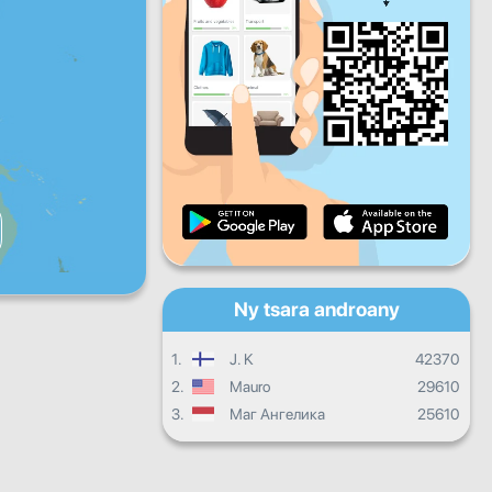
Zoma
Sabotsy
Alahady
Fandrosoana isan'andro
Fandrosoana isambolana
Fanamarinana
Fandrosoana ankapobeny
Ny tsara androany
1.
J. K
42370
2.
Mauro
29610
3.
Маг Ангелика
25610