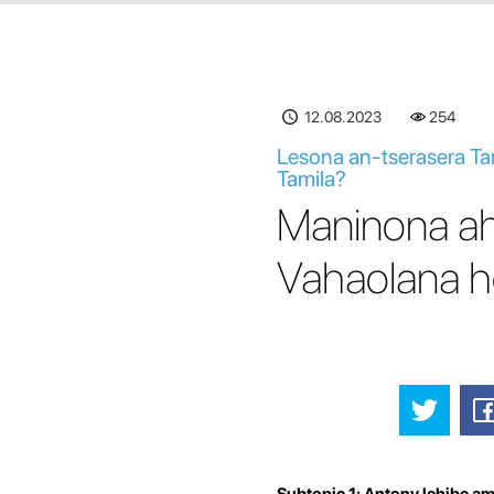
12.08.2023
254
Lesona an-tserasera Tam
Tamila?
Maninona ah
Vahaolana h
Subtopic 1: Antony lehibe a