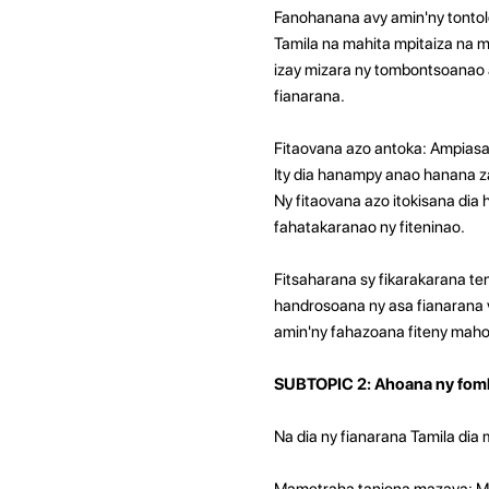
Fanohanana avy amin'ny tontol
Tamila na mahita mpitaiza na 
izay mizara ny tombontsoanao 
fianarana.
Fitaovana azo antoka: Ampiasao 
Ity dia hanampy anao hanana z
Ny fitaovana azo itokisana dia
fahatakaranao ny fiteninao.
Fitsaharana sy fikarakarana te
handrosoana ny asa fianarana v
amin'ny fahazoana fiteny mahom
SUBTOPIC 2: Ahoana ny fomb
Na dia ny fianarana Tamila dia
Mametraha tanjona mazava: Mam