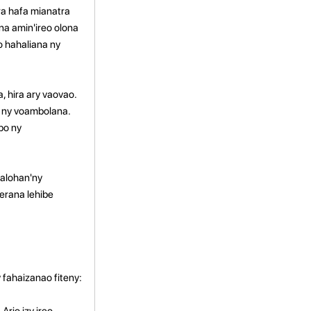
a hafa mianatra
a amin'ireo olona
 hahaliana ny
, hira ary vaovao.
y ny voambolana.
bo ny
 alohan'ny
erana lehibe
 fahaizanao fiteny:
rio izy ireo