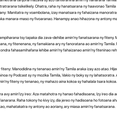
ratrarana tsikelikely. Ohatra, raha ny hanatsarana ny haavonao Tamila 
rany: Manitatra ny voambolana, izay manatsara ny fahaizana manoratra,
 afaka manara-maso ny fivoaranao. Hanampy anao hihazona ny antony m
mpiharana tsy tapaka dia zava-dehibe amin'ny fanatsarana ny fiteny.
na, ny fitenenana, ny famakiana ary ny fanoratana ao amin'ny Tamila. 
itondra fahasamihafana lehibe amin'ny fahaizanao amin'ny fiteninao r
iteny: Manodidina ny tenanao amin'ny Tamila araka izay azo atao. Hije
ihainoa ny Podcast sy ny mozika Tamila, Vakio ny boky sy ny lahatsoratra.
'ny fiteny ny tenanao, ny mahazo aina kokoa sy hahalala tsara kokoa
 avy amin'izy ireo: Aza matahotra ny hanao fahadisoana; Izy ireo dia
fianarana. Raha tokony ho kivy izy, dia jereo ny hadisoana ho fotoana 
ao, mahatakatra ny antony ao aoriany, ary miasa amin'ny fanatsarana.