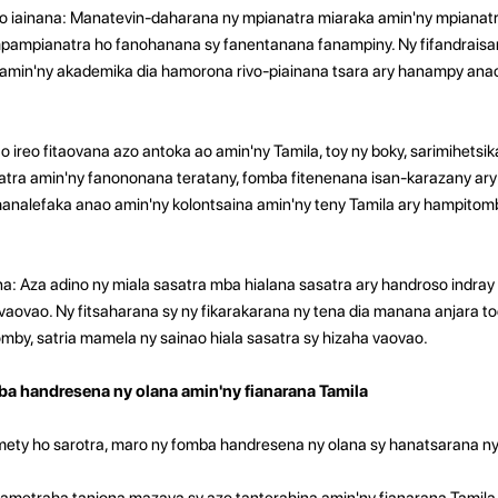
o iainana: Manatevin-daharana ny mpianatra miaraka amin'ny mpianatr
mpampianatra ho fanohanana sy fanentanana fanampiny. Ny fifandraisan
amin'ny akademika dia hamorona rivo-piainana tsara ary hanampy anao
ireo fitaovana azo antoka ao amin'ny Tamila, toy ny boky, sarimihetsika
atra amin'ny fanononana teratany, fomba fitenenana isan-karazany ar
 hanalefaka anao amin'ny kolontsaina amin'ny teny Tamila ary hampitom
na: Aza adino ny miala sasatra mba hialana sasatra ary handroso indray
aovao. Ny fitsaharana sy ny fikarakarana ny tena dia manana anjara to
by, satria mamela ny sainao hiala sasatra sy hizaha vaovao.
a handresena ny olana amin'ny fianarana Tamila
 mety ho sarotra, maro ny fomba handresena ny olana sy hanatsarana ny
etraha tanjona mazava sy azo tanterahina amin'ny fianarana Tamila. A