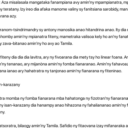
ny: Aza misalasala mangataka fanampiana avy amin'ny mpampianatra, m
 teratany. Izy ireo dia afaka manome valiny sy fanitsiana sarobidy, m
arana azy.
ranom-tsindrimandry sy antony manosika anao hitandrina anao. Ity dia
homby amin'ny mpianatra fiteny, mametraka valisoa kely ho an'ny fana
ny zava-bitanao amin'ny ho avy ao Tamila.
fiteny dia dia dia lavitra, ary ny fivoarana dia mety tsy ho linear foana. 
ny tenanao, ary mijanòna amin'ny fomba fianaranao. Amin'ny fahavoa
ana ianao ary hahatratra ny tanjonao amin'ny fianarana ny fiteninao.
n-karazany
tra momba ny fomba fianarana mba hahatonga ny fizotran'ny fianarana
y isan-karazany dia hanampy anao hihazona ny fahaliananao amin'ny f
ny.
atsoratra, bilaogy amin'ny Tamila. Safidio ny fitaovana izay mifanaraka