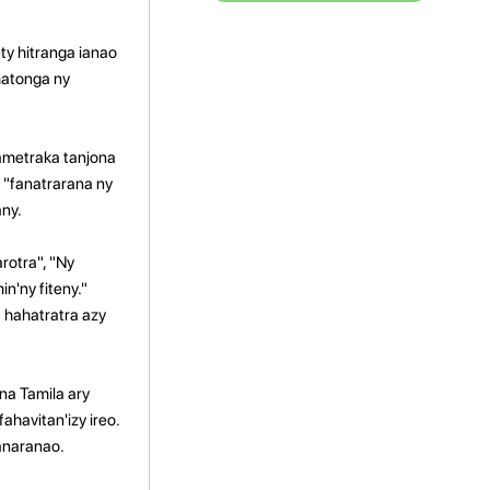
ty hitranga ianao
hatonga ny
mametraka tanjona
 "fanatrarana ny
any.
rotra", "Ny
'ny fiteny."
 hahatratra azy
na Tamila ary
ahavitan'izy ireo.
anaranao.