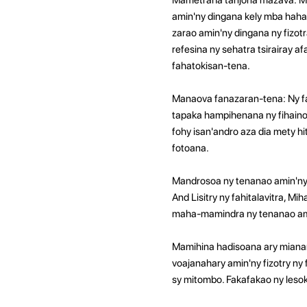
amin'ny dingana kely mba hahat
zarao amin'ny dingana ny fizot
refesina ny sehatra tsirairay
fahatokisan-tena.
Manaova fanazaran-tena: Ny fa
tapaka hampihenana ny fihainoa
fohy isan'andro aza dia mety h
fotoana.
Mandrosoa ny tenanao amin'ny f
And Lisitry ny fahitalavitra, M
maha-mamindra ny tenanao amin
Mamihina hadisoana ary mianara
voajanahary amin'ny fizotry ny 
sy mitombo. Fakafakao ny lesok