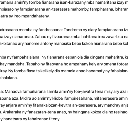
amana amin'ny fomba fianarana isan-karazany mba hamaritana izay me
 Ampiasao ny fampianarana an-tserasera mahomby, fampiharana, lohara
tra sy ireo mpandahateny.
ndrosoana momba ny fandrosoana: Tandremo ny diary fampianarana iza
ika izay nianaranao. Zahao ny fivoaranao mba hahitana ireo zava-bita
bitanao ary hanome antony manosika bebe kokoa hianarana bebe ko
ba ny fampahalalana: Ny fianarana espaniola dia dingana maharitra, 
ndray mandeha. Tapaho ny fitaovana ho ampahany kely ary omena foto
ray. Ny fomba fiasa tsikelikely dia mamela anao hanamafy ny fahalalan
ahalalana.
na: Manaova fampiharana Tamila amin'ny toe-javatra tena misy ary aza
isoana aza. Midira ao amin'ny klioba ifampiresahana, mifanerasera amin
y anjara amin'ny fifanakalozan-kevitra an-tserasera, ary mandray anj
. Arakaraka ny fanazaran-tena anao, ny haingana kokoa dia ho resinao 
ry hanatsara ny fahaizanao fiteny.