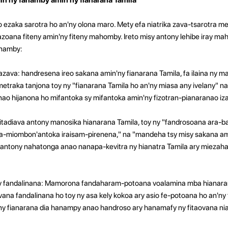
o ezaka sarotra ho an'ny olona maro. Mety efa niatrika zava-tsarotra me
zoana fiteny amin'ny fiteny mahomby. Ireto misy antony lehibe iray ma
anamby:
zava: handresena ireo sakana amin'ny fianarana Tamila, fa ilaina ny 
traka tanjona toy ny "fianarana Tamila ho an'ny miasa any ivelany" na
anao hijanona ho mifantoka sy mifantoka amin'ny fizotran-pianaranao iz
Mitadiava antony manosika hianarana Tamila, toy ny "fandrosoana ara-ba
a-miombon'antoka iraisam-pirenena," na "mandeha tsy misy sakana amin
antony nahatonga anao nanapa-kevitra ny hianatra Tamila ary miezaha
ny fandalinana: Mamorona fandaharam-potoana voalamina mba hianara
ovana fandalinana ho toy ny asa kely kokoa ary asio fe-potoana ho an'ny f
n'ny fianarana dia hanampy anao handroso ary hanamafy ny fitaovana ni