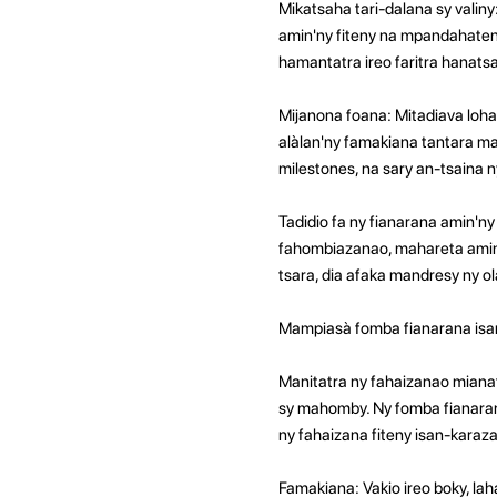
Mikatsaha tari-dalana sy vali
amin'ny fiteny na mpandahateny
hamantatra ireo faritra hanats
Mijanona foana: Mitadiava loha
alàlan'ny famakiana tantara ma
milestones, na sary an-tsaina 
Tadidio fa ny fianarana amin'ny 
fahombiazanao, mahareta amin'
tsara, dia afaka mandresy ny ol
Mampiasà fomba fianarana isa
Manitatra ny fahaizanao miana
sy mahomby. Ny fomba fianaran
ny fahaizana fiteny isan-karaza
Famakiana: Vakio ireo boky, lah