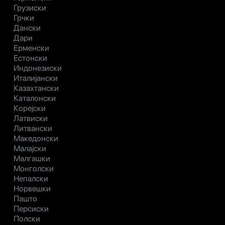
Грузиски
Грчки
Дански
Дари
Ерменски
Естонски
Индонезиски
Италијански
Казахтански
Каталонски
Корејски
Латвиски
Литвански
Македонски
Малајски
Малгашки
Монголски
Непалски
Норвешки
Пашто
Персиски
Полски