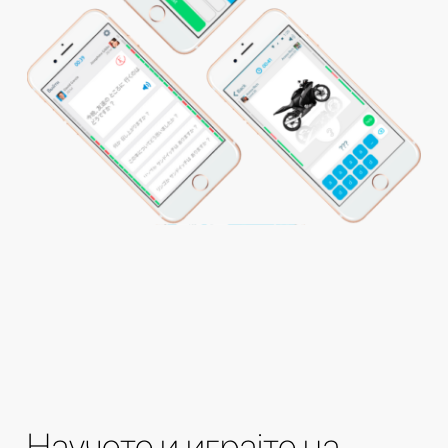
Научете и играјте на