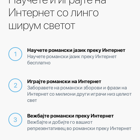
Интернет со линго
ширум светот
Научете романски јазик преку Интернет
Научете романски јазик преку Интернет
бесплатно
Играјте романски на Интернет
Заборавете на романски зборови и фрази на
Интернет со милиони други играчи низ целиот
свет
Вежбајте романски преку Интернет
Вежбајте и добијте го вашиот
репрезентативец во романски преку Интернет