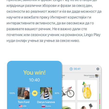
илјадници различни зборови и фрази за секој ден,
околности во реалниот живот и ќе ви даде можност да
научите и вежбате преку Интернет користејќи ги
интерактивните активности, да ви овозможи да го
развивате вашиот речник. Не е важно дали сте
почетник или сезонски ученик на романски, Lingo Play
нуди онлајн учење за учење за секое ниво.