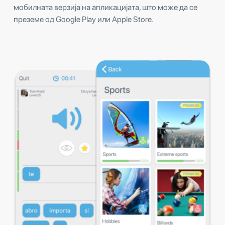
мобилната верзија на апликацијата, што може да се
преземе од Google Play или Apple Store.