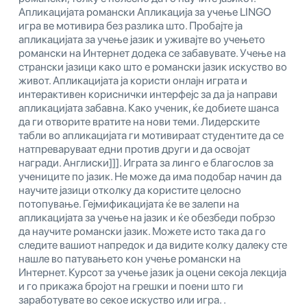
Апликацијата романски Апликација за учење LINGO
игра ве мотивира без разлика што. Пробајте ја
апликацијата за учење јазик и уживајте во учењето
романски на Интернет додека се забавувате. Учење на
странски јазици како што е романски јазик искуство во
живот. Апликацијата ја користи онлајн играта и
интерактивен кориснички интерфејс за да ја направи
апликацијата забавна. Како ученик, ќе добиете шанса
да ги отворите вратите на нови теми. Лидерските
табли во апликацијата ги мотивираат студентите да се
натпреваруваат едни против други и да освојат
награди. Англиски]]]. Играта за линго е благослов за
учениците по јазик. Не може да има подобар начин да
научите јазици отколку да користите целосно
потопување. Гејмификацијата ќе ве залепи на
апликацијата за учење на јазик и ќе обезбеди побрзо
да научите романски јазик. Можете исто така да го
следите вашиот напредок и да видите колку далеку сте
нашле во патувањето кон учење романски на
Интернет. Курсот за учење јазик ја оцени секоја лекција
и го прикажа бројот на грешки и поени што ги
заработувате во секое искуство или игра. .