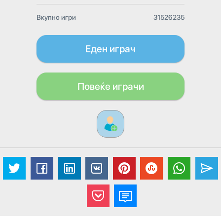
Вкупно игри
31526235
Еден играч
Повеќе играчи