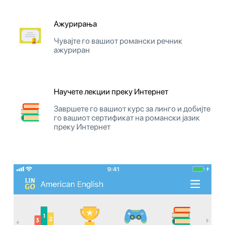
Ажурирања
Чувајте го вашиот романски речник
ажуриран
Научете лекции преку Интернет
Завршете го вашиот курс за линго и добијте
го вашиот сертификат на романски јазик
преку Интернет