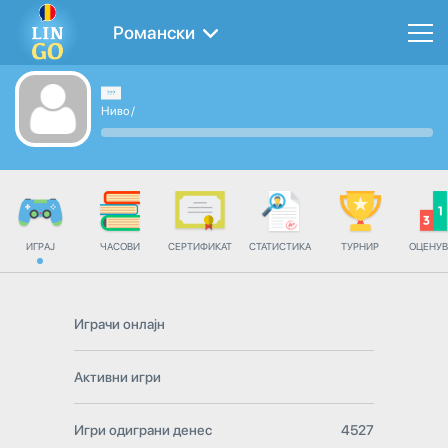
Романски
Ниво
/
ИГРАЈ
ЧАСОВИ
СЕРТИФИКАТ
СТАТИСТИКА
ТУРНИР
ОЦЕНУ
Играчи онлајн
Активни игри
Игри одиграни денес
4527