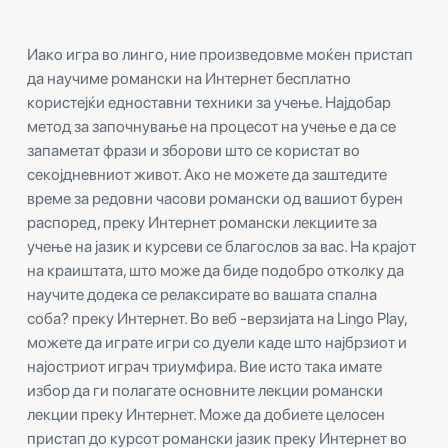
Иако игра во линго, ние произведовме моќен пристап
да научиме романски на Интернет бесплатно
користејќи едноставни техники за учење. Најдобар
метод за започнување на процесот на учење е да се
запаметат фрази и зборови што се користат во
секојдневниот живот. Ако не можете да заштедите
време за редовни часови романски од вашиот бурен
распоред, преку Интернет романски лекциите за
учење на јазик и курсеви се благослов за вас. На крајот
на краиштата, што може да биде подобро отколку да
научите додека се релаксирате во вашата спална
соба? преку Интернет. Во веб -верзијата на Lingo Play,
можете да играте игри со дуели каде што најбрзиот и
најостриот играч триумфира. Вие исто така имате
избор да ги полагате основните лекции романски
лекции преку Интернет. Може да добиете целосен
пристап до курсот романски јазик преку Интернет во