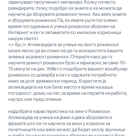
зајакнуваат проучениот материјал. Колку почесто
ревидирате, толку подобро ќе знаете и ќе можете да
научите да зборувате романски течно. Ако веќе знаете
и зборувате романски Па, ќе имате уште поголемо
време погодување и учење романски зборови на
Интернет и ќе ги запаметите со милиони корисници
ширум светот.
<> Бр /> Апликацијата за учење на линго романски
може лесно да ви помогне да ги искористите вашите
знаења за јазикот романски. Откријте како да го
научите јазикот романски брзо и ефикасно за само 10-
15 минути на ден. Willе го подобрите вашиот вокабулар
романски со доверба и ќе го одржите потребното
ниво за долг временски период. Користете ја
апликацијата на кое било место и време на ваша
погодност: дома, на пат, за време на паузите на работа,
наутро или пред спиење.
најдобрата карактеристика на линго Романски
Апликација за учење на јазик е дека зборовите и
фразите што ќе ги научите се многу корисни за
почетниците кои веќе можат да бидат околу звучници
и треба да научат романски зборови во контекст брзо .