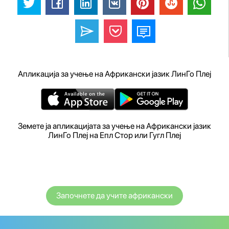
Апликација за учење на Африкански јазик ЛинГо Плеј
Земете ја апликацијата за учење на Африкански јазик
ЛинГо Плеј на Епл Стор или Гугл Плеј
Започнете да учите африкански