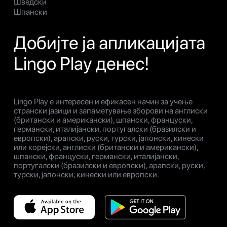
Шведски
Шпански
Добијте ја апликацијата
Lingo Play денес!
Lingo Play е интересен и ефикасен начин за учење
странски јазици и запаметување зборови на англиски
(британски и американски), шпански, француски,
германски, италијански, португалски (бразилски и
европски), арапски, руски, турски, јапонски, кинески
или корејски, англиски (британски и американски),
шпански, француски, германски, италијански,
португалски (бразилски и европски), арапски, руски,
турски, јапонски, кинески или европски.