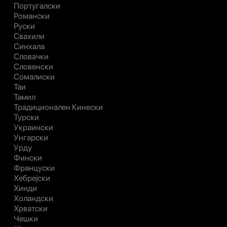
Португалски
Романски
Руски
Свахили
Синхала
Словачки
Словенски
Сомалиски
Таи
Тамил
Традиционален Кинески
Турски
Украински
Унгарски
Урду
Фински
Француски
Хебрејски
Хинди
Холандски
Хрватски
Чешки