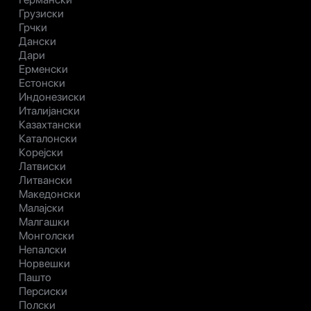
Грузиски
Грчки
Дански
Дари
Ерменски
Естонски
Индонезиски
Италијански
Казахтански
Каталонски
Корејски
Латвиски
Литвански
Македонски
Малајски
Малгашки
Монголски
Непалски
Норвешки
Пашто
Персиски
Полски