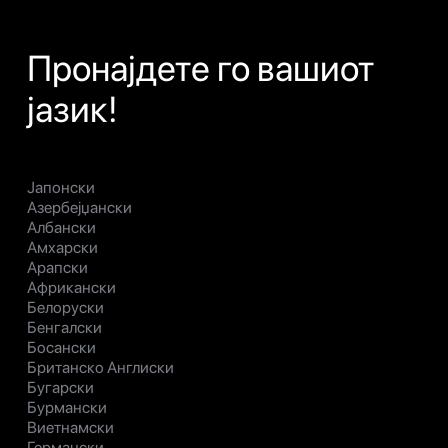
Пронајдете го вашиот
јазик!
Јапонски
Азербејџански
Албански
Амхарски
Арапски
Африкански
Белоруски
Бенгалски
Босански
Британско Англиски
Бугарски
Бурмански
Виетнамски
Германски