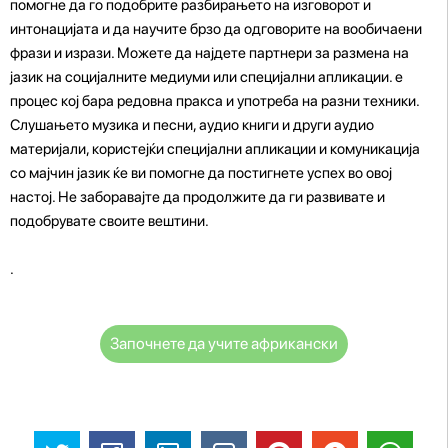
помогне да го подобрите разбирањето на изговорот и
интонацијата и да научите брзо да одговорите на вообичаени
фрази и изрази. Можете да најдете партнери за размена на
јазик на социјалните медиуми или специјални апликации. е
процес кој бара редовна пракса и употреба на разни техники.
Слушањето музика и песни, аудио книги и други аудио
материјали, користејќи специјални апликации и комуникација
со мајчин јазик ќе ви помогне да постигнете успех во овој
настој. Не заборавајте да продолжите да ги развивате и
подобрувате своите вештини.
.
Започнете да учите африкански