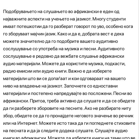
Подобрувањето на слушањето во африкански е еден од
најважните аспекти на учењето на јазикот. Многу студенти
имаат потешкотии да го разберат говорот по уво, особено кога
го зборуваат мајчин јазик. Како и да е, добрата вест е дека
можете значително да го подобрите вашето аудитивно
сослушување со употреба на музика и песни. Аудитивното
сослушување е редовно да вежбате слушање африкански
аудио материјали. Можете да користите музика, подкасти,
радио емисии или аудио книги. Важно е да изберете
материјали што ви се допаѓаат и кои одговараат на вашето
ниво на владеење на јазикот. Започнете со едноставни
материјали и постепено напредувајте во посложени. Песни во
африкански. Притоа, треба активно да слушате и да се обидете
да ги разберете зборовите на песните. Ако не разбирате ниту
збор, обидете се да го пронајдете неговото значење во речник
или на Интернет. Можете исто така да ги погледнете стиховите
на песната и да ја следите додека слушате. Слушајте аудио
книги во африкански. Можете да изберете книги на теми што ве