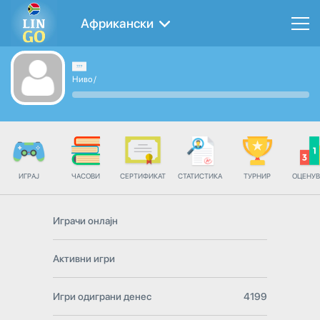
Африкански
Ниво
/
ИГРАЈ
ЧАСОВИ
СЕРТИФИКАТ
СТАТИСТИКА
ТУРНИР
ОЦЕНУ
Играчи онлајн
Активни игри
Игри одиграни денес
4199