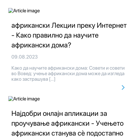
африкански Лекции преку Интернет
- Како правилно да научите
африкански дома?
09.08.2023
Како да научите африкански дома: Совети и совети
во Вовед: учење африкански дома може да изгледа
како застрашува […]
Најдобри онлајн апликации за
проучување африкански - Учењето
африкански станува сè подостапно