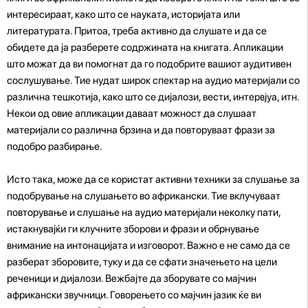
интересираат, како што се науката, историјата или
литературата. Притоа, треба активно да слушате и да се
обидете да ја разберете содржината на книгата. Апликации
што можат да ви помогнат да го подобрите вашиот аудитивен
сослушување. Тие нудат широк спектар на аудио материјали со
различна тешкотија, како што се дијалози, вести, интервјуа, итн.
Некои од овие апликации даваат можност да слушаат
материјали со различна брзина и да повторуваат фрази за
подобро разбирање.
Исто така, може да се користат активни техники за слушање за
подобрување на слушањето во африкански. Тие вклучуваат
повторување и слушање на аудио материјали неколку пати,
истакнувајќи ги клучните зборови и фрази и обрнување
внимание на интонацијата и изговорот. Важно е не само да се
разберат зборовите, туку и да се сфати значењето на цели
реченици и дијалози. Вежбајте да зборувате со мајчин
африкански звучници. Говорењето со мајчин јазик ќе ви