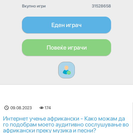
Вкупно игри
31528658
Еден играч
Повеќе играчи
09.08.2023
174
Интернет учење африкански - Како можам да
го подобрам моето аудитивно сослушување во
африкански преку музика и песни?