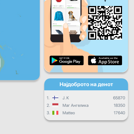
Пет
Саб
Нед
Дневен напредок
Месечен напредок
Сертификат
Целокупен напредок
Најдоброто на денот
1.
J. K
65870
2.
Маг Ангелика
18350
3.
Matteo
17640