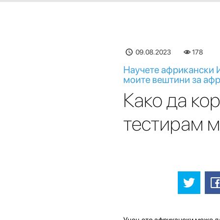
09.08.2023
178
Научете африкански И
моите вештини за аф
Како да ко
тестирам м
Учењето африкански може да 