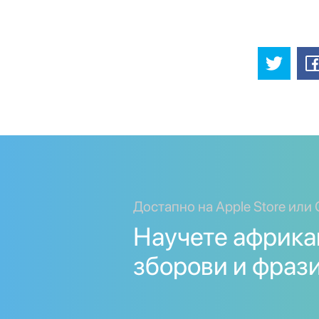
Достапно на Apple Store или 
Научете африка
зборови и фрази