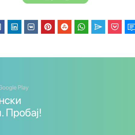
Google Play
нски
. Пробај!