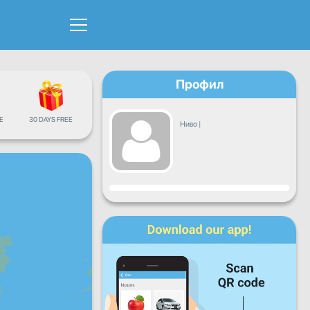
Профил
Е
30 DAYS FREE
Ниво
|
Напредок
Пон
Вто
Сре
Чет