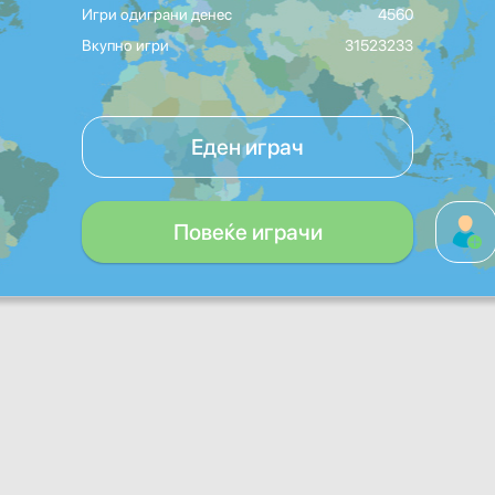
Игри одиграни денес
4560
Вкупно игри
31523233
Еден играч
Повеќе играчи