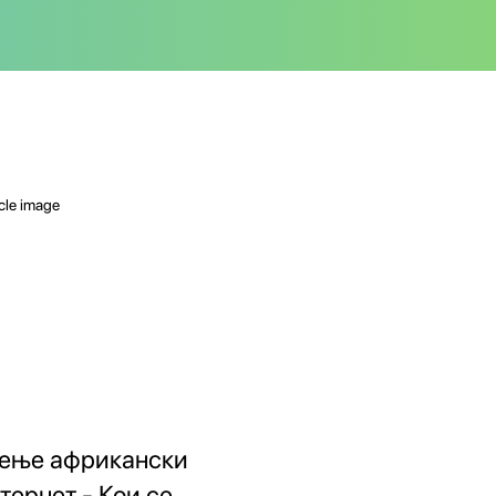
ење африкански
тернет - Кои се