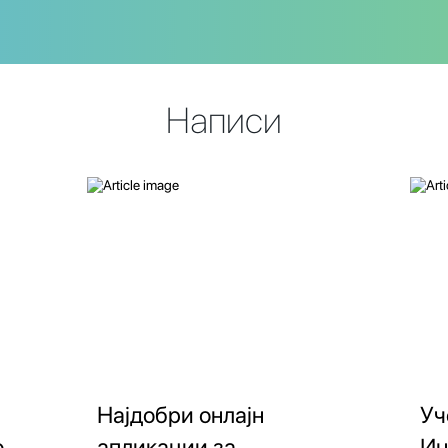
Написи
Најдобри онлајн
Уч
о
апликации за
Ин