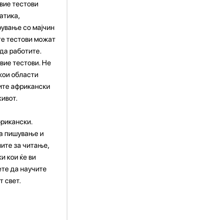
вие тестови
атика,
рување со мајчин
ите тестови можат
да работите.
вие тестови. Не
 кои области
чите африкански
живот.
фрикански.
за пишување и
ите за читање,
и кои ќе ви
ете да научите
т свет.