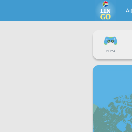
А
ИГРАЈ