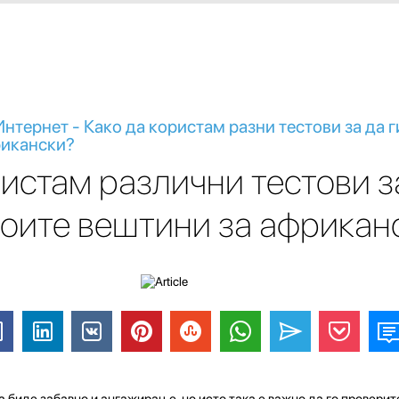
нтернет - Како да користам разни тестови за да г
рикански?
ристам различни тестови з
оите вештини за африкан
биде забавно и ангажирање, но исто така е важно да го проверит