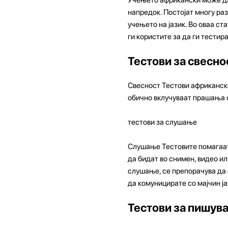
напредок. Постојат многу раз
учењето на јазик. Во оваа ст
ги користите за да ги тестир
Тестови за свесно
Свесност Тестови африкански
обично вклучуваат прашања с
тестови за слушање
Слушање Тестовите помагаат
да бидат во снимен, видео и
слушање, се препорачува да 
да комуницирате со мајчин ја
Тестови за пишув