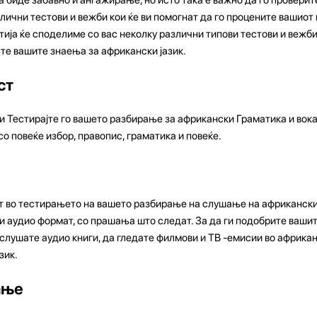
лични тестови и вежби кои ќе ви помогнат да го процените вашиот
атија ќе споделиме со вас неколку различни типови тестови и вежб
ате вашите знаења за африкански јазик.
ст
 Тестирајте го вашето разбирање за африкански Граматика и вока
о повеќе избор, правопис, граматика и повеќе.
 во тестирањето на вашето разбирање на слушање на африкански
ли аудио формат, со прашања што следат. За да ги подобрите ваши
слушате аудио книги, да гледате филмови и ТВ -емисии во африка
зик.
ање