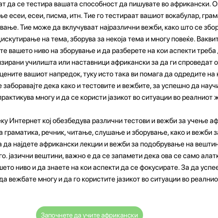
 да се тестира вашата способност да пишувате во африкански. О
 есеи, есеи, писма, итн. Тие го тестираат вашиот вокабулар, грам
ување. Тие може да вклучуваат најразлични вежби, како што се збо
 дискутирање на тема, зборува за некоја тема и многу повеќе. Вакв
те вашето ниво на зборување и да разберете на кои аспекти треба 
зирани училишта или наставници африкански за да ги спроведат о
цените вашиот напредок, туку исто така ви помага да одредите на
е заборавајте дека како и тестовите и вежбите, за успешно да нау
практикува многу и да се користи јазикот во ситуации во реалниот 
еку Интернет кој обезбедува различни тестови и вежби за учење а
а граматика, речник, читање, слушање и зборување, како и вежби 
 да најдете африкански лекции и вежби за подобрување на вештин
. јазични вештини, важно е да се запамети дека ова се само алатк
ето ниво и да знаете на кои аспекти да се фокусирате. За да успе
да вежбате многу и да го користите јазикот во ситуации во реалнио
Започнете да учите африкански