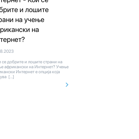
брите и лошите
рани на учење
рикански на
тернет?
08.2023
 се добрите и лошите страни на
ње африкански на Интернет? Учење
кански Интернет е опција која
ува […]