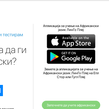
Апликација за учење на Африкански
јазик ЛинГо Плеј
и тестирам
а да ги
ски?
Земете ја апликацијата за учење на
Африкански јазик ЛинГо Плеј на Епл
Стор или Гугл Плеј
Започнете да учите африкански
е вашиот