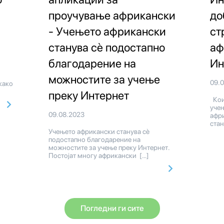
проучување африкански
до
- Учењето африкански
ст
станува сè подостапно
аф
благодарение на
Ин
можностите за учење
09.
како
преку Интернет
Кои
уче
09.08.2023
афри
стан
Учењето африкански станува сè
подостапно благодарение на
можностите за учење преку Интернет.
Постојат многу африкански […]
Погледни ги сите