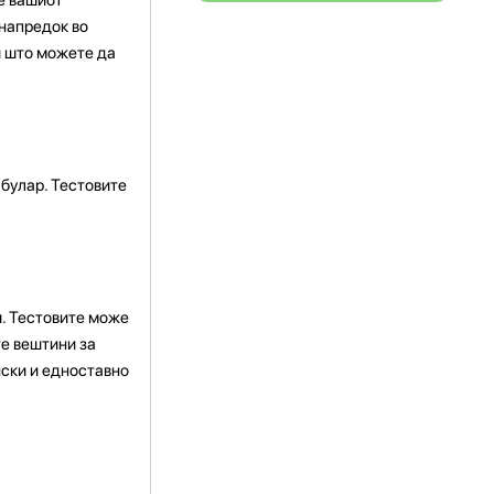
 напредок во
и што можете да
булар. Тестовите
. Тестовите може
те вештини за
нски и едноставно