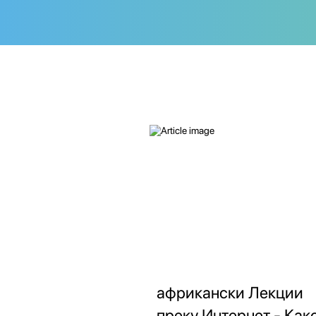
африкански Лекции
преку Интернет - Как