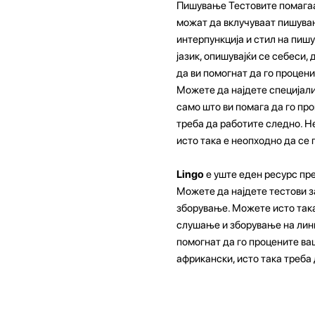
Пишување Тестовите помагаат
можат да вклучуваат пишување
интерпункција и стил на пиш
јазик, опишувајќи се себеси,
да ви помогнат да го процени
Можете да најдете специјали
само што ви помага да го про
треба да работите следно. Н
исто така е неопходно да се 
Lingo
е уште еден ресурс пр
Можете да најдете тестови з
зборување. Можете исто така
слушање и зборување на линго
помогнат да го процените ваш
африкански, исто така треба 