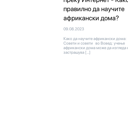
правилно да научите
африкански дома?
09.08.2023
Како да научите африкански дома:
Совети и совети во Вовед: учење
африкански дома може да изгледа 
застрашува […]