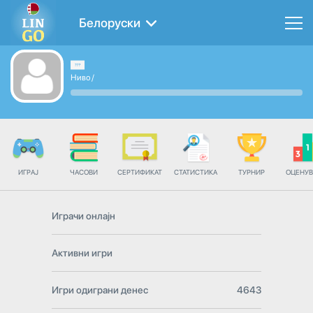
Белоруски
Ниво
/
ИГРАЈ
ЧАСОВИ
СЕРТИФИКАТ
СТАТИСТИКА
ТУРНИР
ОЦЕНУ
Играчи онлајн
Активни игри
Игри одиграни денес
4643