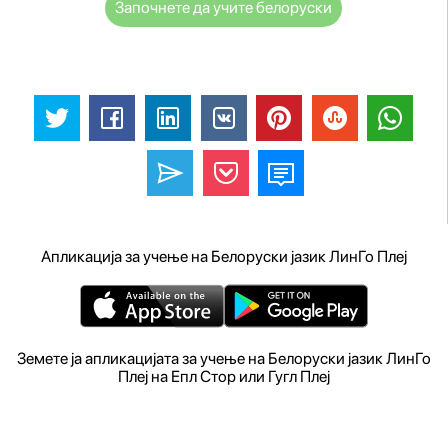
Започнете да учите белоруски
Апликација за учење на Белоруски јазик ЛинГо Плеј
Земете ја апликацијата за учење на Белоруски јазик ЛинГо
Плеј на Епл Стор или Гугл Плеј