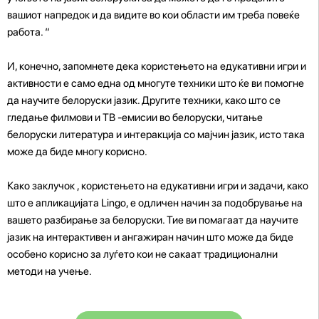
вашиот напредок и да видите во кои области им треба повеќе
работа. “
И, конечно, запомнете дека користењето на едукативни игри и
активности е само една од многуте техники што ќе ви помогне
да научите белоруски јазик. Другите техники, како што се
гледање филмови и ТВ -емисии во белоруски, читање
белоруски литература и интеракција со мајчин јазик, исто така
може да биде многу корисно.
Како заклучок , користењето на едукативни игри и задачи, како
што е апликацијата Lingo, е одличен начин за подобрување на
вашето разбирање за белоруски. Тие ви помагаат да научите
јазик на интерактивен и ангажиран начин што може да биде
особено корисно за луѓето кои не сакаат традиционални
методи на учење.