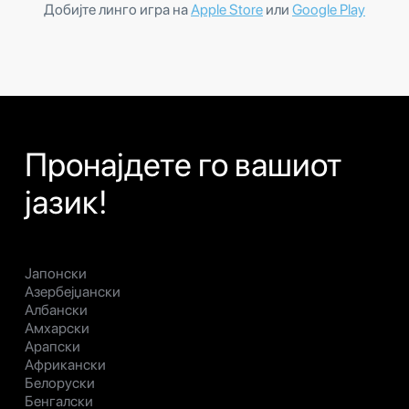
Добијте линго игра на
Apple Store
или
Google Play
Пронајдете го вашиот
јазик!
Јапонски
Азербејџански
Албански
Амхарски
Арапски
Африкански
Белоруски
Бенгалски