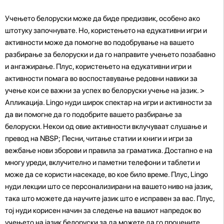
Учењето белоруски може да биде предизвик, особено ако
штотуку започнувате. Но, користењето на едукативни игри и
активности може да помогне во подобрување на вашето
разбирање за белоруски и да го направите учењето позабавно
и ангажирање. Плус, користењето на едукативни игри и
активности помага во воспоставување редовни навики за
учење кои се важни за успех во белоруски учење на јазик. >
Апликација. Lingo нуди широк спектар на игри и активности за
да ви помогне да го подобрите вашето разбирање за
белоруски. Некои од овие активности вклучуваат слушање и
превод на NBSP; Песни, читање статии и книги и игри за
вежбање нови зборови и правила за граматика. Достапно е на
многу уреди, вклучително и паметни телефони и таблети и
може да се користи насекаде, во кое било време. Плус, Lingo
нуди лекции што се персонализирани на вашето ниво на јазик,
така што можете да научите јазик што е исправен за вас. Плус,
тој нуди корисен начин за следење на вашиот напредок во
учењето на јазик белоруски за да можете да го процените