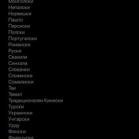
Монголски
Непалски
Норвешки
Пашто
Персиски
Полски
Португалски
Романски
Руски
Свахили
Синхала
Словачки
Словенски
Сомалиски
Таи
Тамил
Традиционален Кинески
Турски
Украински
Унгарски
Урду
Фински
Француски