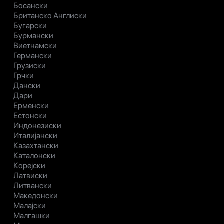
Босански
Британско Англиски
Бугарски
Бурмански
Виетнамски
Германски
Грузиски
Грчки
Дански
Дари
Ерменски
Естонски
Индонезиски
Италијански
Казахтански
Каталонски
Корејски
Латвиски
Литвански
Македонски
Малајски
Малгашки