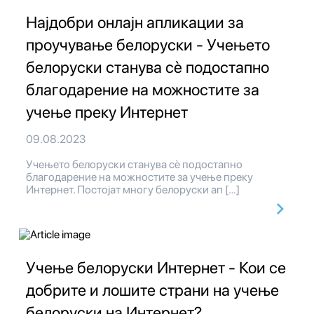
Најдобри онлајн апликации за
проучување белоруски - Учењето
белоруски станува сè подостапно
благодарение на можностите за
учење преку Интернет
09.08.2023
Учењето белоруски станува сè подостапно
благодарение на можностите за учење преку
Интернет. Постојат многу белоруски ап […]
Учење белоруски Интернет - Кои се
добрите и лошите страни на учење
белоруски на Интернет?