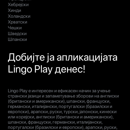
Хебрејски
Хинди
Холандски
Хрватски
Чешки
Шведски
Шпански
Добијте ја апликацијата
Lingo Play денес!
Lingo Play е интересен и ефикасен начин за учење
странски јазици и запаметување зборови на англиски
(британски и американски), шпански, француски,
германски, италијански, португалски (бразилски и
европски), арапски, руски, турски, јапонски, кинески
или корејски, англиски (британски и американски),
шпански, француски, германски, италијански,
португалски (бразилски и европски), арапски, руски,