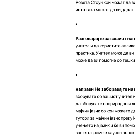
Розета Стоун кои можат да ви
исто така можат да ви дадат
Разговарајте за вашиот на
учител и да користите аплик
практика. Учител може да ви 
може да ви помогне со тешки
направи Не заборавајте на
зборувате со вашиот учител и
да зборувате поприродно и ле
мајчин јазик со кои можете д
тутори за мајчин јазик прек
учењето на јазик и ќе ви пом
вашето време е клучен аспек