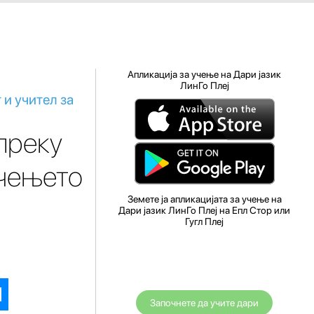
Апликација за учење на Дари јазик
ЛинГо Плеј
и учител за
преку
учењето
Земете ја апликацијата за учење на
Дари јазик ЛинГо Плеј на Епл Стор или
Гугл Плеј
Започнете да учите дари