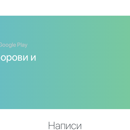
Google Play
борови и
Написи