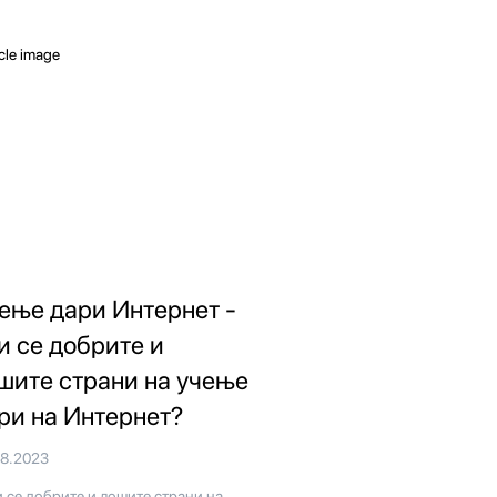
ење дари Интернет -
и се добрите и
шите страни на учење
ри на Интернет?
08.2023
 се добрите и лошите страни на