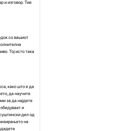
р и изговор. Тие
едок со вашиот
ополнителна
во. Тој исто така
са, како што е да
ето, да научите
ми за да најдете
езбедуваат и
 суштински дел од
анизирањето на
оздадете