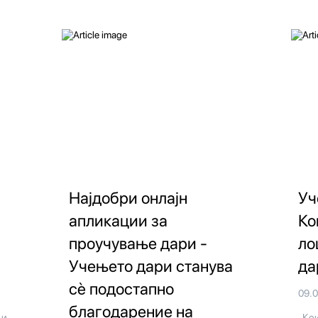
Најдобри онлајн
Уч
апликации за
Ко
проучување дари -
ло
Учењето дари станува
да
сè подостапно
09.
благодарение на
 и
Кои