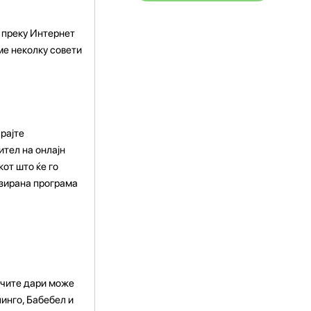
 преку Интернет
ме неколку совети
рајте
ител на онлајн
от што ќе го
изирана програма
аучите дари може
линго, Бабебел и