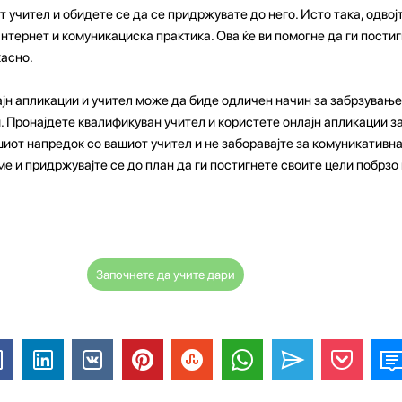
 учител и обидете се да се придржувате до него. Исто така, одвој
нтернет и комуникациска практика. Ова ќе ви помогне да ги пости
касно.
ајн апликации и учител може да биде одличен начин за забрзување
. Пронајдете квалификуван учител и користете онлајн апликации 
шиот напредок со вашиот учител и не заборавајте за комуникативна
ме и придржувајте се до план да ги постигнете своите цели побрзо
Започнете да учите дари