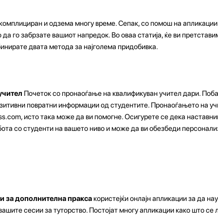
комплициран и одзема многу време. Сепак, со помош на апликации
да го забрзате вашиот напредок. Во оваа статија, ќе ви претстави
мбинирате двата метода за најголема придобивка.
учител
Почеток со пронаоѓање на квалификуван учител дари. Поба
озитивни повратни информации од студентите. Пронаоѓањето на уч
s.com, исто така може да ви помогне. Осигурете се дека наставник
бота со студенти на вашето ниво и може да ви обезбеди персонал
ии за дополнителна пракса
користејќи онлајн апликации за да н
ашите сесии за туторство. Постојат многу апликации како што се 