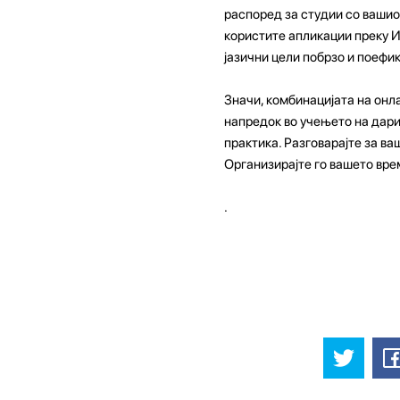
распоред за студии со вашиот
користите апликации преку И
јазични цели побрзо и поефи
Значи, комбинацијата на онл
напредок во учењето на дари
практика. Разговарајте за ва
Организирајте го вашето вре
.