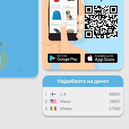
Пет
Саб
Нед
Дневен напредок
Месечен напредок
Сертификат
Целокупен напредок
Најдоброто на денот
1.
J. K
49630
2.
Mauro
29610
3.
Matteo
27060