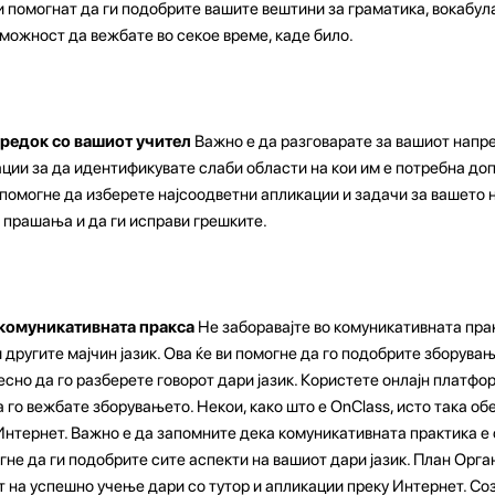
 помогнат да ги подобрите вашите вештини за граматика, вокабула
 можност да вежбате во секое време, каде било.
предок со вашиот учител
Важно е да разговарате за вашиот напр
ации за да идентификувате слаби области на кои им е потребна д
помогне да изберете најсоодветни апликации и задачи за вашето ни
 прашања и да ги исправи грешките.
 комуникативната пракса
Не заборавајте во комуникативната прак
 другите мајчин јазик. Ова ќе ви помогне да го подобрите зборувањ
сно да го разберете говорот дари јазик. Користете онлајн платфор
а го вежбате зборувањето. Некои, како што е OnClass, исто така об
у Интернет. Важно е да запомните дека комуникативната практика е
огне да ги подобрите сите аспекти на вашиот дари јазик. План Орг
т на успешно учење дари со тутор и апликации преку Интернет. С