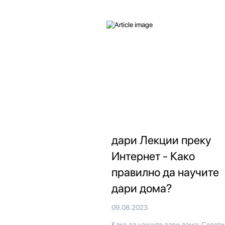
дари Лекции преку
Интернет - Како
правилно да научите
дари дома?
09.08.2023
Како да научите дари дома: Совети