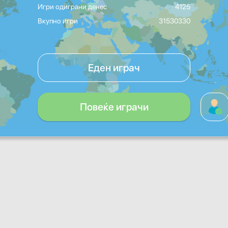
Игри одиграни денес
4125
Вкупно игри
31530330
Еден играч
Повеќе играчи