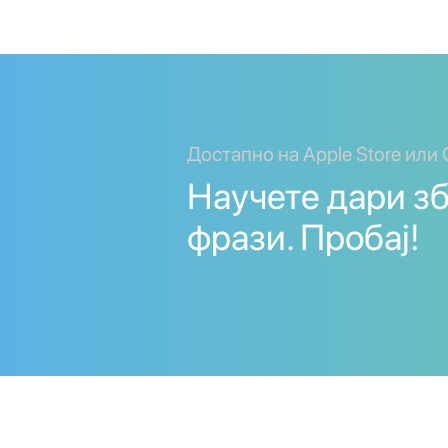
Достапно на Apple Store или 
Научете дари з
фрази. Пробај!