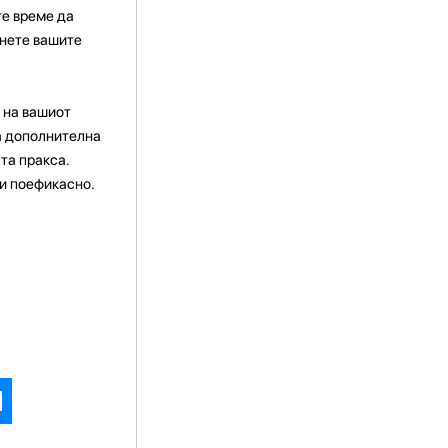
те време да
гнете вашите
 на вашиот
за дополнителна
та пракса.
 и поефикасно.