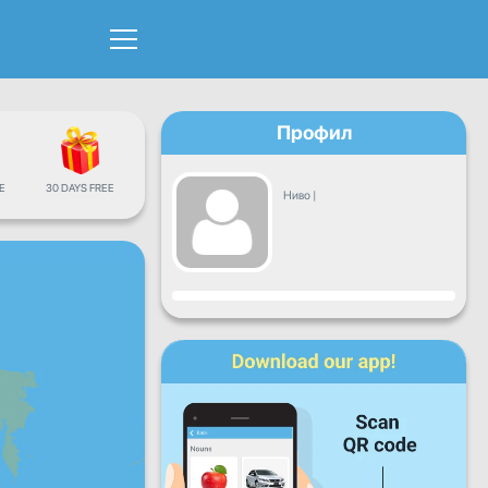
Профил
Е
30 DAYS FREE
Ниво
|
Напредок
Пон
Вто
Сре
Чет