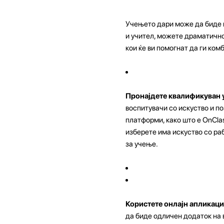
Учењето дари може да биде 
и учител, можете драматично 
кои ќе ви помогнат да ги ко
Пронајдете квалификуван 
воспитувачи со искуство и п
платформи, како што е OnClas
изберете има искуство со ра
за учење.
Користете онлајн апликац
да биде одличен додаток на в