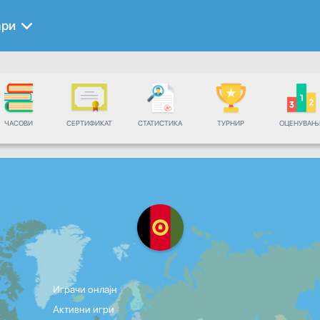
ари
ЧАСОВИ
СЕРТИФИКАТ
СТАТИСТИКА
ТУРНИР
ОЦЕНУВАЊ
Играчи онлајн
Активни игри