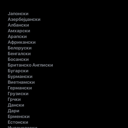
Јапонски
Азербејџански
Албански
Амхарски
Арапски
Африкански
Белоруски
Бенгалски
Босански
Британско Англиски
Бугарски
Бурмански
Виетнамски
Германски
Грузиски
Грчки
Дански
Дари
Ерменски
Естонски
Индонезиски