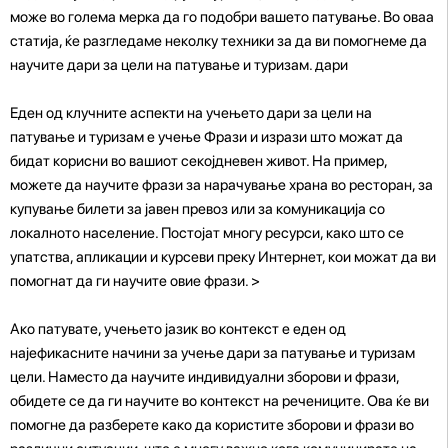
може во голема мерка да го подобри вашето патување. Во оваа
статија, ќе разгледаме неколку техники за да ви помогнеме да
научите дари за цели на патување и туризам. дари
Еден од клучните аспекти на учењето дари за цели на
патување и туризам е учење Фрази и изрази што можат да
бидат корисни во вашиот секојдневен живот. На пример,
можете да научите фрази за нарачување храна во ресторан, за
купување билети за јавен превоз или за комуникација со
локалното население. Постојат многу ресурси, како што се
упатства, апликации и курсеви преку Интернет, кои можат да ви
помогнат да ги научите овие фрази. >
Ако патувате, учењето јазик во контекст е еден од
најефикасните начини за учење дари за патување и туризам
цели. Наместо да научите индивидуални зборови и фрази,
обидете се да ги научите во контекст на речениците. Ова ќе ви
помогне да разберете како да користите зборови и фрази во