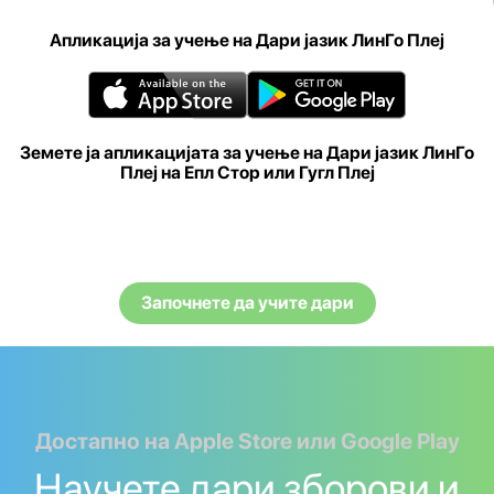
Апликација за учење на Дари јазик ЛинГо Плеј
Земете ја апликацијата за учење на Дари јазик ЛинГо
Плеј на Епл Стор или Гугл Плеј
Започнете да учите дари
Достапно на Apple Store или Google Play
Научете дари зборови и