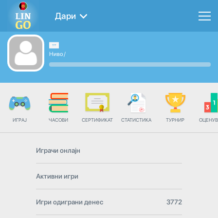
Дари
Ниво
/
ИГРАЈ
ЧАСОВИ
СЕРТИФИКАТ
СТАТИСТИКА
ТУРНИР
ОЦЕНУ
Играчи онлајн
Активни игри
Игри одиграни денес
3772