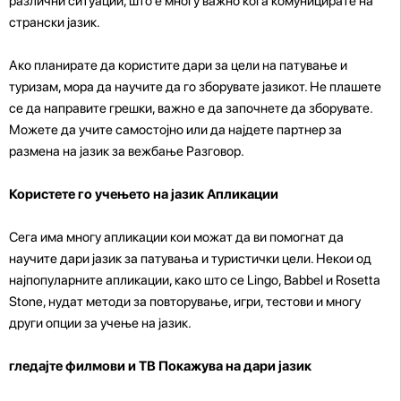
различни ситуации, што е многу важно кога комуницирате на
странски јазик.
Ако планирате да користите дари за цели на патување и
туризам, мора да научите да го зборувате јазикот. Не плашете
се да направите грешки, важно е да започнете да зборувате.
Можете да учите самостојно или да најдете партнер за
размена на јазик за вежбање
Разговор.
Користете го учењето на јазик Апликации
Сега има многу апликации кои можат да ви помогнат да
научите дари јазик за патувања и туристички цели. Некои од
најпопуларните апликации, како што се Lingo, Babbel и Rosetta
Stone, нудат методи за повторување, игри, тестови и многу
други опции за учење на јазик.
гледајте филмови и ТВ Покажува на дари јазик