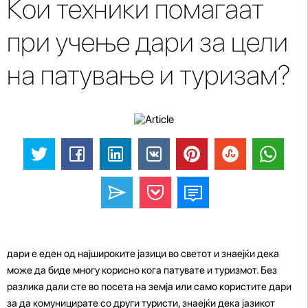
Кои техники помагаат
при учење дари за цели
на патување и туризам?
дари е еден од најшироките јазици во светот и знаејќи дека
може да биде многу корисно кога патувате и туризмот. Без
разлика дали сте во посета на земја или само користите дари
за да комуницирате со други туристи, знаејќи дека јазикот