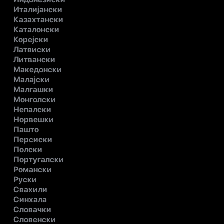
Италијански
Казахтански
Каталонски
Корејски
Латвиски
Литвански
Македонски
Малајски
Малгашки
Монголски
Непалски
Норвешки
Пашто
Персиски
Полски
Португалски
Романски
Руски
Свахили
Синхала
Словачки
Словенски