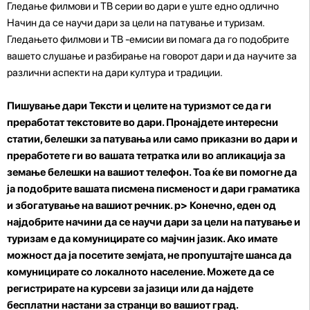
Гледање филмови и ТВ серии во дари е уште едно одлично
Начин да се научи дари за цели на патување и туризам.
Гледањето филмови и ТВ -емисии ви помага да го подобрите
вашето слушање и разбирање на говорот дари и да научите за
различни аспекти на дари култура и традиции.
Пишување дари Тексти и целите на туризмот се да ги
преработат текстовите во дари. Пронајдете интересни
статии, белешки за патувања или само приказни во дари и
преработете ги во вашата тетратка или во апликација за
земање белешки на вашиот телефон. Тоа ќе ви помогне да
ја подобрите вашата писмена писменост и дари граматика
и збогатување на вашиот речник. p>
Конечно, еден од
најдобрите начини да се научи дари за цели на патување и
туризам е да комуницирате со мајчин јазик. Ако имате
можност да ја посетите земјата, не пропуштајте шанса да
комуницирате со локалното население. Можете да се
регистрирате на курсеви за јазици или да најдете
бесплатни настани за странци во вашиот град.