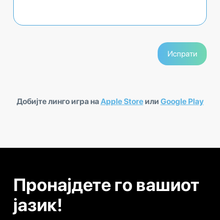
Добијте линго игра на
Apple Store
или
Google Play
Пронајдете го вашиот
јазик!