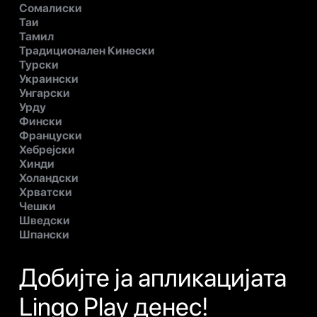
Сомалиски
Таи
Тамил
Традиционален Кинески
Турски
Украински
Унгарски
Урду
Фински
Француски
Хебрејски
Хинди
Холандски
Хрватски
Чешки
Шведски
Шпански
Добијте ја апликацијата
Lingo Play денес!