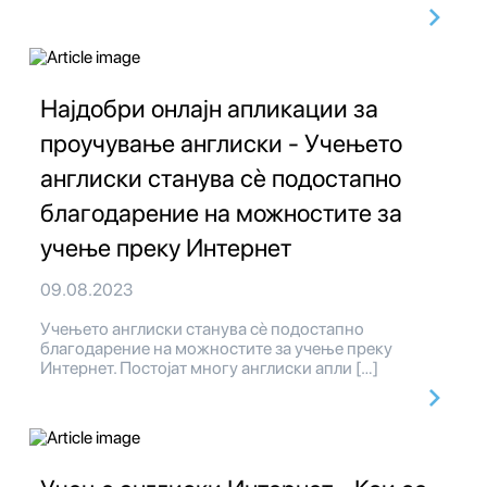
Најдобри онлајн апликации за
проучување англиски - Учењето
англиски станува сè подостапно
благодарение на можностите за
учење преку Интернет
09.08.2023
Учењето англиски станува сè подостапно
благодарение на можностите за учење преку
Интернет. Постојат многу англиски апли […]