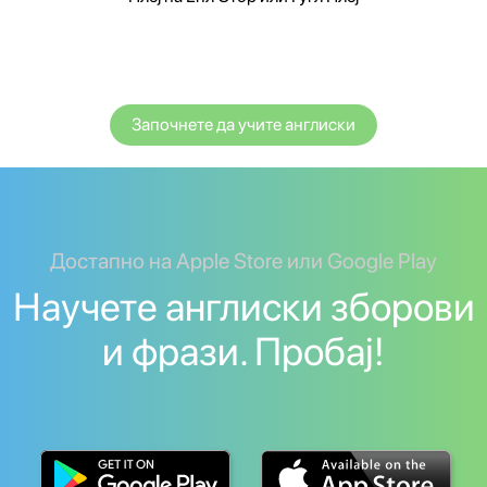
Започнете да учите англиски
Достапно на Apple Store или Google Play
Научете англиски зборови
и фрази. Пробај!