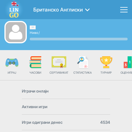
Британско Англиски
Ниво
/
ИГРАЈ
ЧАСОВИ
СЕРТИФИКАТ
СТАТИСТИКА
ТУРНИР
ОЦЕНУ
Играчи онлајн
Активни игри
Игри одиграни денес
4534