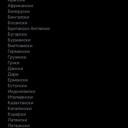
Африкански
Белоруски
Бенгалски
Босански
Британско Англиски
Бугарски
Бурмански
Виетнамски
Германски
Грузиски
Грчки
Дански
Дари
Ерменски
Естонски
Индонезиски
Италијански
Казахтански
Каталонски
Корејски
Латвиски
Литвански