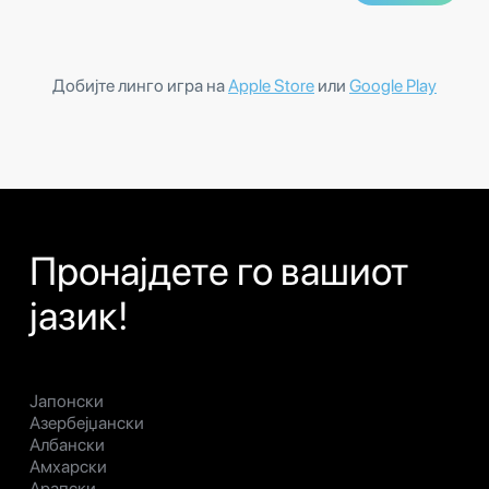
Добијте линго игра на
Apple Store
или
Google Play
Пронајдете го вашиот
јазик!
Јапонски
Азербејџански
Албански
Амхарски
Арапски