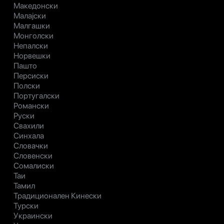
Македонски
Малајски
Малгашки
Монголски
Непалски
Норвешки
Пашто
Персиски
Полски
Португалски
Романски
Руски
Свахили
Синхала
Словачки
Словенски
Сомалиски
Таи
Тамил
Традиционален Кинески
Турски
Украински