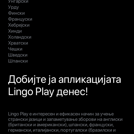
Унгарски
Урду
Фински
Француски
Хебрејски
Хинди
Холандски
Хрватски
Чешки
Шведски
Шпански
Добијте ја апликацијата
Lingo Play денес!
Lingo Play е интересен и ефикасен начин за учење
странски јазици и запаметување зборови на англиски
(британски и американски), шпански, француски,
германски, италијански, португалски (бразилски и