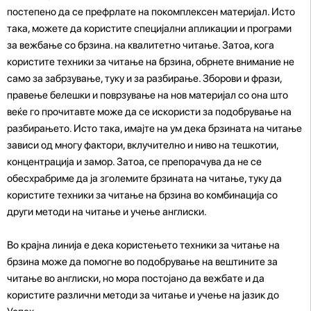
постепено да се префрлате на покомплексен материјал. Исто
така, можете да користите специјални апликации и програми
за вежбање со брзина. на квалитетно читање. Затоа, кога
користите техники за читање на брзина, обрнете внимание не
само за забрзување, туку и за разбирање. Зборови и фрази,
правење белешки и поврзување на нов материјал со она што
веќе го прочитавте може да се искористи за подобрување на
разбирањето. Исто така, имајте на ум дека брзината на читање
зависи од многу фактори, вклучително и ниво на тешкотии,
концентрација и замор. Затоа, се препорачува да не се
обесхрабриме да ја зголемите брзината на читање, туку да
користите техники за читање на брзина во комбинација со
други методи на читање и учење англиски.
Во крајна линија е дека користењето техники за читање на
брзина може да помогне во подобрување на вештините за
читање во англиски, но мора постојано да вежбате и да
користите различни методи за читање и учење на јазик до