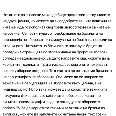
Читањето во англиски може да биде предизвик за звучниците
на други јазици, но можете да ги подобрите вашите вештини за
читање и да го исполнат овој предизвик со техника за читање
на брзина . Се постигнува со подобрување на брзината на
перцепција на зборовите и намалување на бројот на погледи на
страницата. Читањето на брзината го намалува бројот на
погледи на страницата со зголемување на бројот на зборови
согледани едновремено. За да го направите ова, можете да ја
користите техниката „Група изглед“, во која очите покриваат
неколку зборови одеднаш. Техниката е да се зголеми брзината
на перцепцијата на зборовите. Ова може да се направи со
вежбање на перцепцијата на зборовите како целина, а не
индивидуално. Исто така, можете да ја користите техниката
„визуелна фиксација“, во која очите побрзо се лизгаат по
линијата, овозможувајќи ви да ги согледувате зборовите
побрзо. "> За да користите техники за читање на брзина во
англиски, можете да започнете со читање лесни текстови и