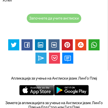
Успех
Започнете да учите англиски
Апликација за учење на Англиски јазик ЛинГо Плеј
Земете ја апликацијата за учење на Англиски јазик ЛинГо
Плеј на Епл Стор или Гугл Плеј