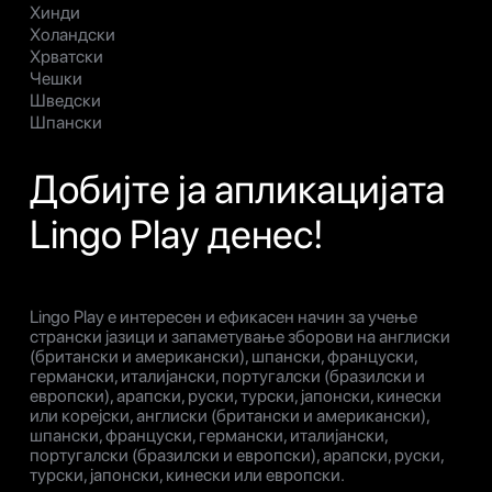
Хинди
Холандски
Хрватски
Чешки
Шведски
Шпански
Добијте ја апликацијата
Lingo Play денес!
Lingo Play е интересен и ефикасен начин за учење
странски јазици и запаметување зборови на англиски
(британски и американски), шпански, француски,
германски, италијански, португалски (бразилски и
европски), арапски, руски, турски, јапонски, кинески
или корејски, англиски (британски и американски),
шпански, француски, германски, италијански,
португалски (бразилски и европски), арапски, руски,
турски, јапонски, кинески или европски.