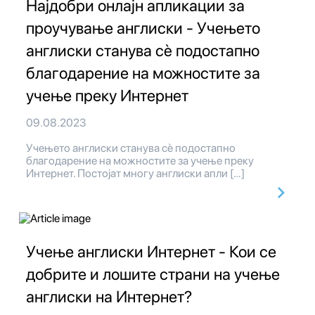
Најдобри онлајн апликации за
проучување англиски - Учењето
англиски станува сè подостапно
благодарение на можностите за
учење преку Интернет
09.08.2023
Учењето англиски станува сè подостапно
благодарение на можностите за учење преку
Интернет. Постојат многу англиски апли […]
Учење англиски Интернет - Кои се
добрите и лошите страни на учење
англиски на Интернет?