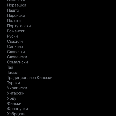
Норвешки
Пашто
Персиски
Полски
Португалски
Романски
Руски
Свахили
Синхала
Словачки
Словенски
Сомалиски
Таи
Тамил
Традиционален Кинески
Турски
Украински
Унгарски
Урду
Фински
Француски
Хебрејски