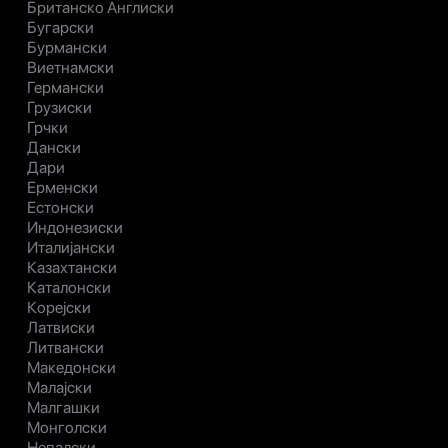
Британско Англиски
Бугарски
Бурмански
Виетнамски
Германски
Грузиски
Грчки
Дански
Дари
Ерменски
Естонски
Индонезиски
Италијански
Казахтански
Каталонски
Корејски
Латвиски
Литвански
Македонски
Малајски
Малгашки
Монголски
Непалски