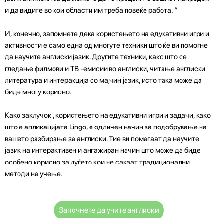
и да видите во кои области им треба повеќе работа. “
И, конечно, запомнете дека користењето на едукативни игри и
активности е само една од многуте техники што ќе ви помогне
да научите англиски јазик. Другите техники, како што се
гледање филмови и ТВ -емисии во англиски, читање англиски
литература и интеракција со мајчин јазик, исто така може да
биде многу корисно.
Како заклучок , користењето на едукативни игри и задачи, како
што е апликацијата Lingo, е одличен начин за подобрување на
вашето разбирање за англиски. Тие ви помагаат да научите
јазик на интерактивен и ангажиран начин што може да биде
особено корисно за луѓето кои не сакаат традиционални
методи на учење.
Започнете да учите англиски