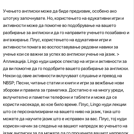
Учењето англиски може да биде предизвик, особено ако
штотуку започнувате. Но, користењето на едукативни игри и
активности може да помогне во подобрување на вашето
разбирање за англиски и да го направите учењето позабавно и
ангажирање. Плус, користењето на едукативни игри и
активности помага во воспоставување редовни навики за
учење кои се важни за успех во англиски учење на јазик. >
Апликација. Lingo нуди широк спектар на игри и активности за
да ви помогне да го подобрите вашето разбирање за англиски.
Некои од овие активности вклучуваат слушање и превод на
NBSP; Песни, читање статии и книги и игри за вежбање нови
зборови и правила за граматика. Достапно е на многу уреди,
вклучително и паметни телефони и таблети и може да се
користи насекаде, во кое било време. Плус, Lingo нуди лекции
што се персонализирани на вашето ниво на јазик, така што
можете да научите јазик што е исправен за вас. Плус, тој нуди
корисен начин за следење на вашиот напредок во учењето на
јазик англиски за да можете да го процените вашиот напредок