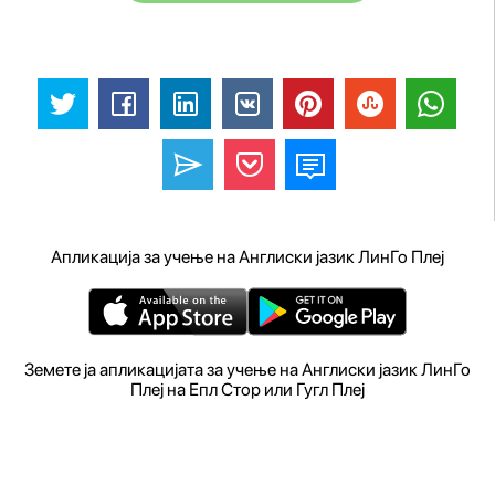
Апликација за учење на Англиски јазик ЛинГо Плеј
Земете ја апликацијата за учење на Англиски јазик ЛинГо
Плеј на Епл Стор или Гугл Плеј