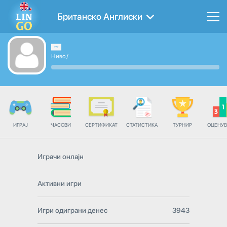
Британско Англиски
Ниво
/
ИГРАЈ
ЧАСОВИ
СЕРТИФИКАТ
СТАТИСТИКА
ТУРНИР
ОЦЕНУ
Играчи онлајн
Активни игри
Игри одиграни денес
3943