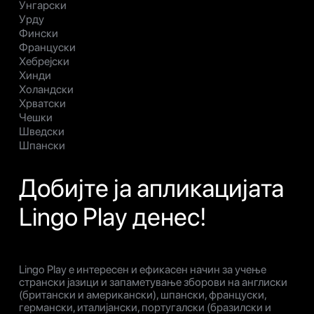
Унгарски
Урду
Фински
Француски
Хебрејски
Хинди
Холандски
Хрватски
Чешки
Шведски
Шпански
Добијте ја апликацијата
Lingo Play денес!
Lingo Play е интересен и ефикасен начин за учење
странски јазици и запаметување зборови на англиски
(британски и американски), шпански, француски,
германски, италијански, португалски (бразилски и