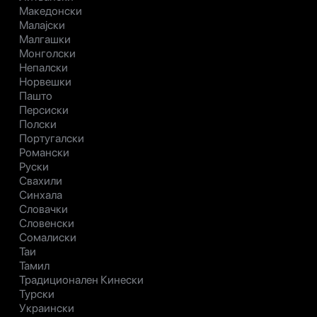
Македонски
Малајски
Малгашки
Монголски
Непалски
Норвешки
Пашто
Персиски
Полски
Португалски
Романски
Руски
Свахили
Синхала
Словачки
Словенски
Сомалиски
Таи
Тамил
Традиционален Кинески
Турски
Украински