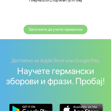
Плеј на Епл Стор или Гугл Плеј
Започнете да учите германски
Достапно на Apple Store или Google Play
Научете германски
зборови и фрази. Пробај!