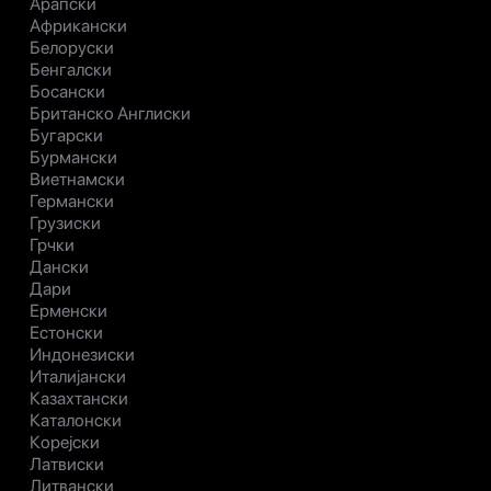
Арапски
Африкански
Белоруски
Бенгалски
Босански
Британско Англиски
Бугарски
Бурмански
Виетнамски
Германски
Грузиски
Грчки
Дански
Дари
Ерменски
Естонски
Индонезиски
Италијански
Казахтански
Каталонски
Корејски
Латвиски
Литвански