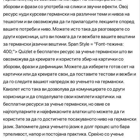
зборови и фрази со употреба на слики и звучни ефекти. Овој
ресурс нуди курсеви германски на различни теми и нивоа на
тешкотии и ви овозможува да ги прилагодите лекциите според
вашите потреби и ниво. Можете исто така да разговарате со
други корисници, што ви помага да ги вежбате вашите вештини
за германски јазични вештини. Span Style = "Font-тежина:
400;"> Quizlet е бесплатен ресурс за учење германски што ви
овозможува да креирате и користите збир на картички со
зборови, фрази и дефиниции. Можете да изберете готов сет на
картички или да креирате свои, да поставите тестови и вежби и
да го следите вашиот напредок во учењето на германски.
Квизлет исто така ви дозволува да комуницирате со други
корисници и да споделувате свои комплети картички. на
бесплатни ресурси за учење германски, но овие се
најпопуларните и најефикасните алатки што можете да ги
користите за да го достигнете посакуваното ниво на германски
јазик. Запомнете дека учењето јазик е долг процес што бара
трпеливост, напор и постојана практика. Среќно со учење