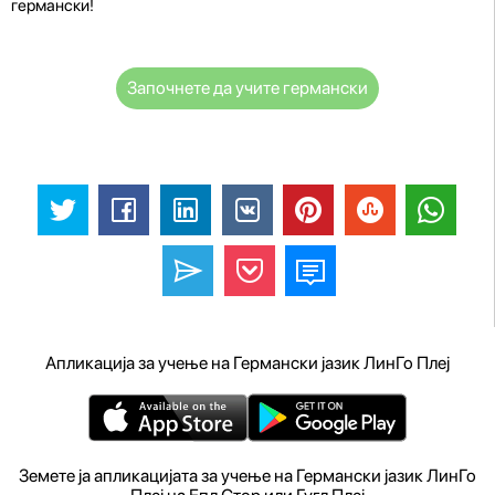
германски!
Започнете да учите германски
Апликација за учење на Германски јазик ЛинГо Плеј
Земете ја апликацијата за учење на Германски јазик ЛинГо