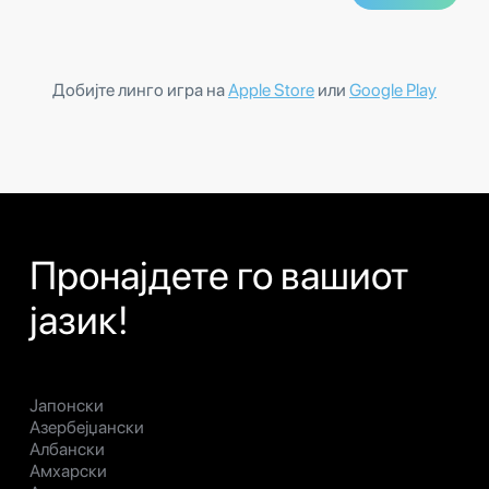
Добијте линго игра на
Apple Store
или
Google Play
Пронајдете го вашиот
јазик!
Јапонски
Азербејџански
Албански
Амхарски