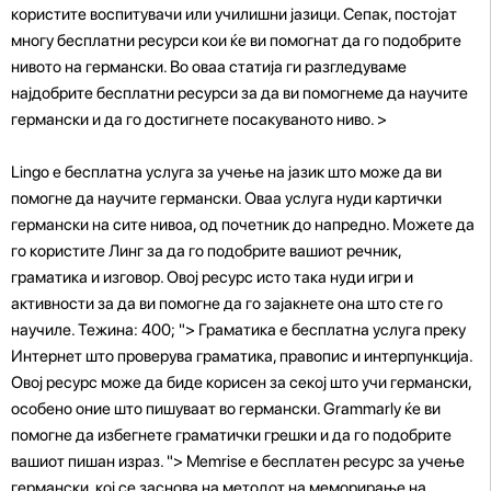
користите воспитувачи или училишни јазици. Сепак, постојат
многу бесплатни ресурси кои ќе ви помогнат да го подобрите
нивото на германски. Во оваа статија ги разгледуваме
најдобрите бесплатни ресурси за да ви помогнеме да научите
германски и да го достигнете посакуваното ниво. >
Lingo е бесплатна услуга за учење на јазик што може да ви
помогне да научите германски. Оваа услуга нуди картички
германски на сите нивоа, од почетник до напредно. Можете да
го користите Линг за да го подобрите вашиот речник,
граматика и изговор. Овој ресурс исто така нуди игри и
активности за да ви помогне да го зајакнете она што сте го
научиле. Тежина: 400; "> Граматика е бесплатна услуга преку
Интернет што проверува граматика, правопис и интерпункција.
Овој ресурс може да биде корисен за секој што учи германски,
особено оние што пишуваат во германски. Grammarly ќе ви
помогне да избегнете граматички грешки и да го подобрите
вашиот пишан израз. "> Memrise е бесплатен ресурс за учење
германски, кој се заснова на методот на меморирање на