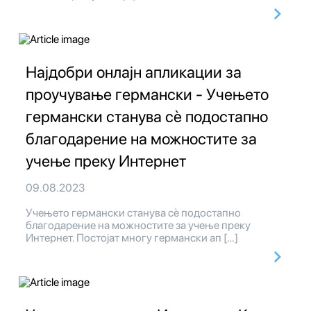
Најдобри онлајн апликации за
проучување германски - Учењето
германски станува сè подостапно
благодарение на можностите за
учење преку Интернет
09.08.2023
Учењето германски станува сè подостапно
благодарение на можностите за учење преку
Интернет. Постојат многу германски ап […]