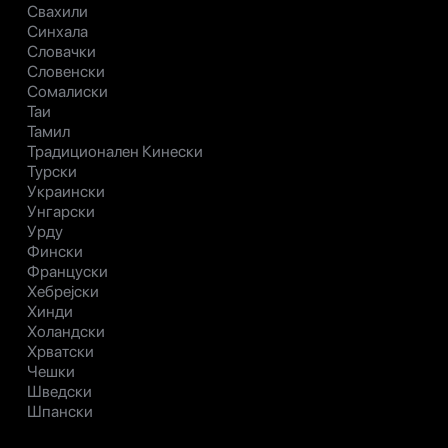
Свахили
Синхала
Словачки
Словенски
Сомалиски
Таи
Тамил
Традиционален Кинески
Турски
Украински
Унгарски
Урду
Фински
Француски
Хебрејски
Хинди
Холандски
Хрватски
Чешки
Шведски
Шпански