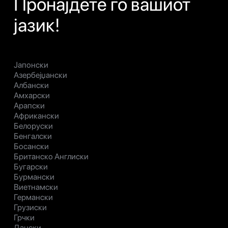
Пронајдете го вашиот
јазик!
Јапонски
Азербејџански
Албански
Амхарски
Арапски
Африкански
Белоруски
Бенгалски
Босански
Британско Англиски
Бугарски
Бурмански
Виетнамски
Германски
Грузиски
Грчки
Дански