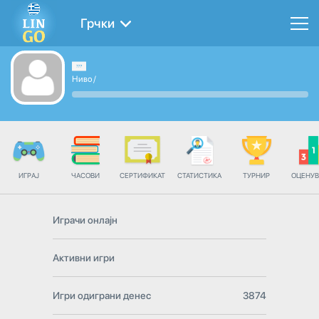
Грчки
Ниво
/
ИГРАЈ
ЧАСОВИ
СЕРТИФИКАТ
СТАТИСТИКА
ТУРНИР
ОЦЕНУ
Играчи онлајн
Активни игри
Игри одиграни денес
3874