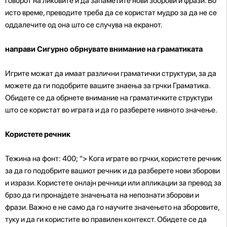
говорот на ликовите и да запаметите нови зборови и фрази. Во
исто време, преводите треба да се користат мудро за да не се
оддалечите од она што се случува на екранот.
направи Сигурно обрнувате внимание на граматиката
Игрите можат да имаат различни граматички структури, за да
можете да ги подобрите вашите знаења за грчки Граматика.
Обидете се да обрнете внимание на граматичките структури
што се користат во играта и да го разберете нивното значење.
Користете речник
Тежина на фонт: 400; "> Кога играте во грчки, користете речник
за да го подобрите вашиот речник и да разберете нови зборови
и изрази. Користете онлајн речници или апликации за превод за
брзо да ги пронајдете значењата на непознати зборови и
фрази. Важно е не само да го научите значењето на зборовите,
туку и да ги користите во правилен контекст. Обидете се да