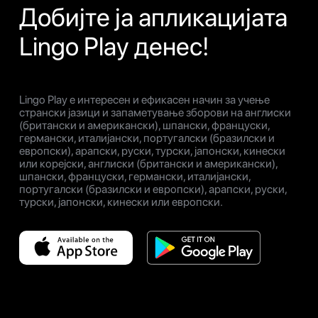
Добијте ја апликацијата
Lingo Play денес!
Lingo Play е интересен и ефикасен начин за учење
странски јазици и запаметување зборови на англиски
(британски и американски), шпански, француски,
германски, италијански, португалски (бразилски и
европски), арапски, руски, турски, јапонски, кинески
или корејски, англиски (британски и американски),
шпански, француски, германски, италијански,
португалски (бразилски и европски), арапски, руски,
турски, јапонски, кинески или европски.