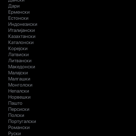
Дари
Ерменски
Естонски
Индонезиски
Италијански
Казахтански
Каталонски
Корејски
Латвиски
Литвански
Македонски
Малајски
Малгашки
Монголски
Непалски
Норвешки
Пашто
Персиски
Полски
Португалски
Романски
Руски