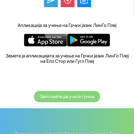
Апликација за учење на Грчки јазик ЛинГо Плеј
Земете ја апликацијата за учење на Грчки јазик ЛинГо Плеј
на Епл Стор или Гугл Плеј
Започнете да учите грчки