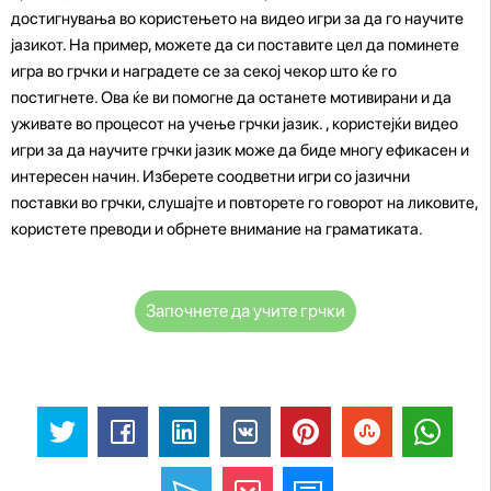
достигнувања во користењето на видео игри за да го научите
јазикот. На пример, можете да си поставите цел да поминете
игра во грчки и наградете се за секој чекор што ќе го
постигнете. Ова ќе ви помогне да останете мотивирани и да
уживате во процесот на учење грчки јазик. , користејќи видео
игри за да научите грчки јазик може да биде многу ефикасен и
интересен начин. Изберете соодветни игри со јазични
поставки во грчки, слушајте и повторете го говорот на ликовите,
користете преводи и обрнете внимание на граматиката.
Започнете да учите грчки