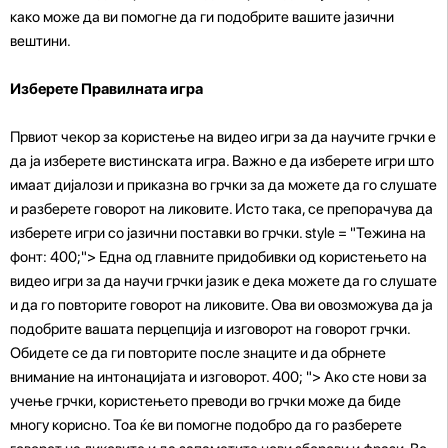
како може да ви помогне да ги подобрите вашите јазични
вештини.
Изберете Правилната игра
Првиот чекор за користење на видео игри за да научите грчки е
да ја изберете вистинската игра. Важно е да изберете игри што
имаат дијалози и приказна во грчки за да можете да го слушате
и разберете говорот на ликовите. Исто така, се препорачува да
изберете игри со јазични поставки во грчки. style = "Тежина на
фонт: 400;"> Една од главните придобивки од користењето на
видео игри за да научи грчки јазик е дека можете да го слушате
и да го повторите говорот на ликовите. Ова ви овозможува да ја
подобрите вашата перцепција и изговорот на говорот грчки.
Обидете се да ги повторите после знаците и да обрнете
внимание на интонацијата и изговорот. 400; "> Ако сте нови за
учење грчки, користењето преводи во грчки може да биде
многу корисно. Тоа ќе ви помогне подобро да го разберете