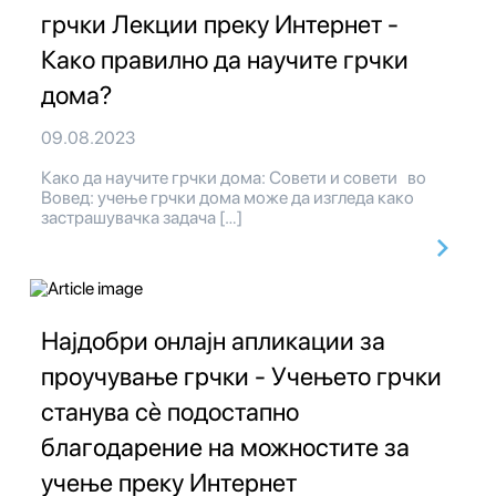
грчки Лекции преку Интернет -
Како правилно да научите грчки
дома?
09.08.2023
Како да научите грчки дома: Совети и совети во
Вовед: учење грчки дома може да изгледа како
застрашувачка задача […]
Најдобри онлајн апликации за
проучување грчки - Учењето грчки
станува сè подостапно
благодарение на можностите за
учење преку Интернет