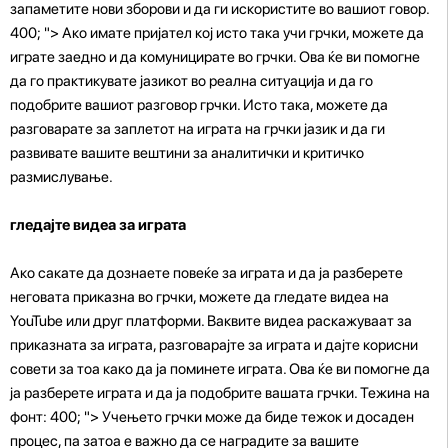
запаметите нови зборови и да ги искористите во вашиот говор.
400; "> Ако имате пријател кој исто така учи грчки, можете да
играте заедно и да комуницирате во грчки. Ова ќе ви помогне
да го практикувате јазикот во реална ситуација и да го
подобрите вашиот разговор грчки. Исто така, можете да
разговарате за заплетот на играта на грчки јазик и да ги
развивате вашите вештини за аналитички и критичко
размислување.
гледајте видеа за играта
Ако сакате да дознаете повеќе за играта и да ја разберете
неговата приказна во грчки, можете да гледате видеа на
YouTube или друг платформи. Ваквите видеа раскажуваат за
приказната за играта, разговарајте за играта и дајте корисни
совети за тоа како да ја поминете играта. Ова ќе ви помогне да
ја разберете играта и да ја подобрите вашата грчки. Тежина на
фонт: 400; "> Учењето грчки може да биде тежок и досаден
процес, па затоа е важно да се наградите за вашите