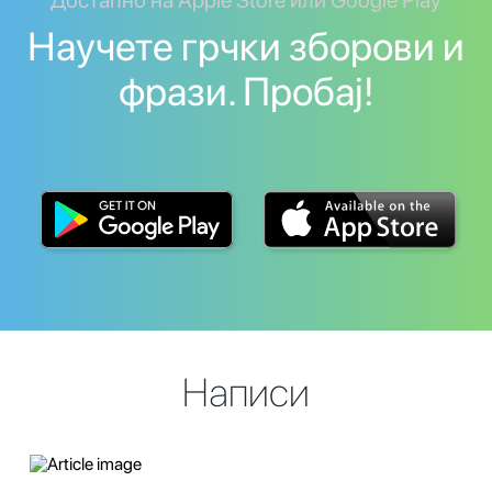
Достапно на Apple Store или Google Play
Научете грчки зборови и
фрази. Пробај!
Написи