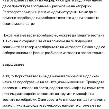
Разговарање за вести во хебрејски со други е одличен начин
да се практикува зборување и разбирање на хебрејски.
Разговорот со мајчин јазик или други студенти може да ви
помогне подобро да ги разберете вестите и да ги искажете
своите мислења. p>
Покрај читање вести во хебрејски, можете да гледате вести на
ТВ или на Интернет. Ова ќе ви помогне да ги подобрите
вештините за говор и разбирањето на изговорот. Важно е да се
изберат канали со јасен и разбирлив изговор на презентерите.
завршување
400; "> Користете вести за да научите хебрејски е одличен
начин за подобрување на вашите јазични вештини. Пронајдете
релевантни извори на вести, редовно прочитајте ги, користете
речник, разговарајте за вестите со другите и гледајте ги
вестите во хебрејски. Овие совети ќе ви помогнат да го научите
јазикот, туку и да бидете во чекор со најновите случувања во