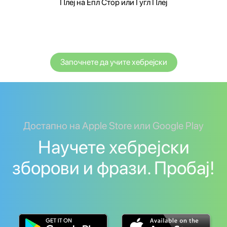
Плеј на Епл Стор или Гугл Плеј
Започнете да учите хебрејски
Достапно на Apple Store или Google Play
Научете хебрејски
зборови и фрази. Пробај!