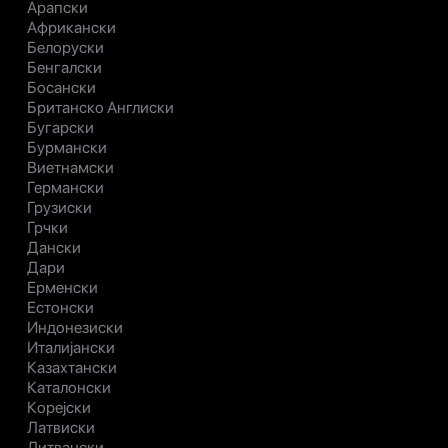
Арапски
Африкански
Белоруски
Бенгалски
Босански
Британско Англиски
Бугарски
Бурмански
Виетнамски
Германски
Грузиски
Грчки
Дански
Дари
Ерменски
Естонски
Индонезиски
Италијански
Казахтански
Каталонски
Корејски
Латвиски
Литвански