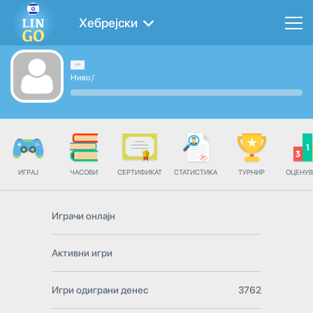
Хебрејски
Ниво
/
ИГРАЈ
ЧАСОВИ
СЕРТИФИКАТ
СТАТИСТИКА
ТУРНИР
ОЦЕНУ
Играчи онлајн
Активни игри
Игри одиграни денес
3762