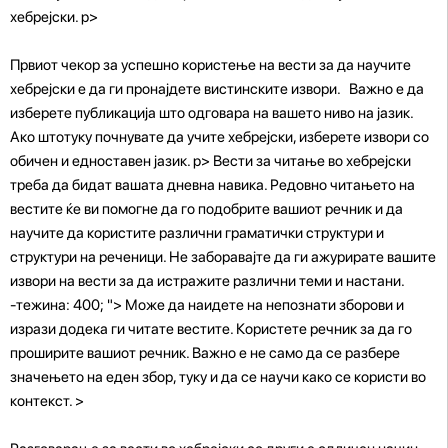
хебрејски. p>
Првиот чекор за успешно користење на вести за да научите
хебрејски е да ги пронајдете вистинските извори. Важно е да
изберете публикација што одговара на вашето ниво на јазик.
Ако штотуку почнувате да учите хебрејски, изберете извори со
обичен и едноставен јазик. p>
Вести за читање во хебрејски
треба да бидат вашата дневна навика. Редовно читањето на
вестите ќе ви помогне да го подобрите вашиот речник и да
научите да користите различни граматички структури и
структури на реченици. Не заборавајте да ги ажурирате вашите
извори на вести за да истражите различни теми и настани.
-тежина: 400; "> Може да наидете на непознати зборови и
изрази додека ги читате вестите. Користете речник за да го
проширите вашиот речник. Важно е не само да се разбере
значењето на еден збор, туку и да се научи како се користи во
контекст. >