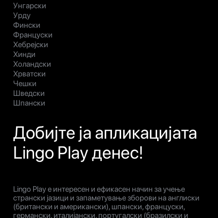
Унгарски
Урду
Фински
Француски
Хебрејски
Хинди
Холандски
Хрватски
Чешки
Шведски
Шпански
Добијте ја апликацијата
Lingo Play денес!
Lingo Play е интересен и ефикасен начин за учење
странски јазици и запаметување зборови на англиски
(британски и американски), шпански, француски,
германски, италијански, португалски (бразилски и