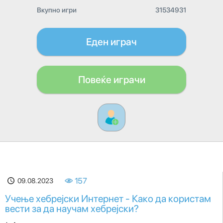
Вкупно игри
31534931
Еден играч
Повеќе играчи
09.08.2023
157
Учење хебрејски Интернет - Како да користам
вести за да научам хебрејски?