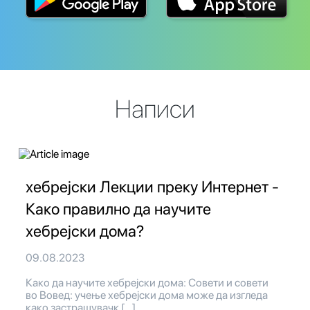
Написи
хебрејски Лекции преку Интернет -
Како правилно да научите
хебрејски дома?
09.08.2023
Како да научите хебрејски дома: Совети и совети
во Вовед: учење хебрејски дома може да изгледа
како застрашувачк […]