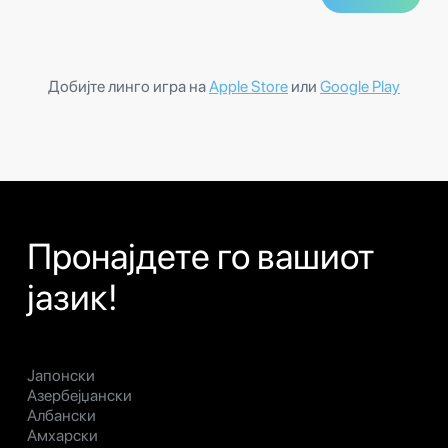
Добијте линго игра на
Apple Store
или
Google Play
Пронајдете го вашиот
јазик!
Јапонски
Азербејџански
Албански
Амхарски