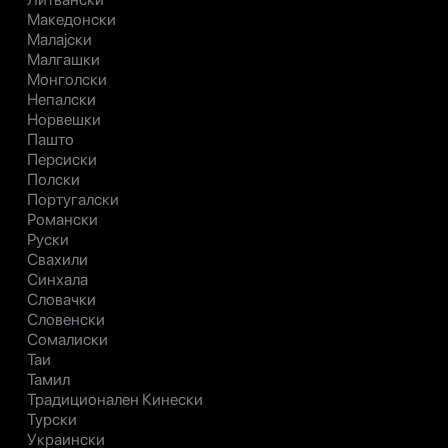
Македонски
Малајски
Малгашки
Монголски
Непалски
Норвешки
Пашто
Персиски
Полски
Португалски
Романски
Руски
Свахили
Синхала
Словачки
Словенски
Сомалиски
Таи
Тамил
Традиционален Кинески
Турски
Украински