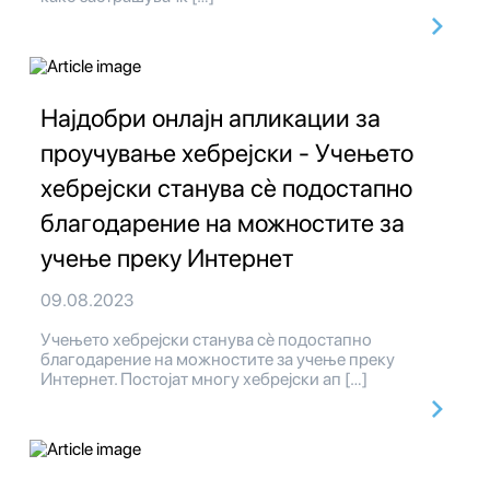
Најдобри онлајн апликации за
проучување хебрејски - Учењето
хебрејски станува сè подостапно
благодарение на можностите за
учење преку Интернет
09.08.2023
Учењето хебрејски станува сè подостапно
благодарение на можностите за учење преку
Интернет. Постојат многу хебрејски ап […]