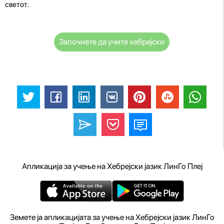
светот.
Започнете да учите хебрејски
Апликација за учење на Хебрејски јазик ЛинГо Плеј
Земете ја апликацијата за учење на Хебрејски јазик ЛинГо