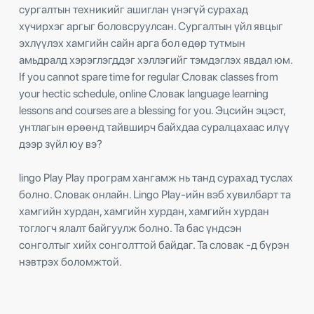
сургалтын техникийг ашиглан үнэгүй сурахад
хүчирхэг аргыг боловсруулсан. Сургалтын үйл явцыг
эхлүүлэх хамгийн сайн арга бол өдөр тутмын
амьдралд хэрэглэгддэг хэллэгийг тэмдэглэх явдал юм.
If you cannot spare time for regular Словак classes from
your hectic schedule, online Словак language learning
lessons and courses are a blessing for you. Эцсийн эцэст,
унтлагын өрөөнд тайвширч байхдаа суралцахаас илүү
дээр зүйл юу вэ?
lingo Play Play програм хангамж нь танд сурахад туслах
болно. Словак онлайн. Lingo Play-ийн вэб хувилбарт та
хамгийн хурдан, хамгийн хурдан, хамгийн хурдан
тоглогч ялалт байгуулж болно. Та бас үндсэн
сонголтыг хийх сонголттой байдаг. Та словак -д бүрэн
нэвтрэх боломжтой.