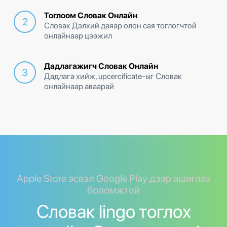
Тоглоом Словак Онлайн
Словак Дэлхий даяар олон сая тоглогчтой
онлайнаар цээжил
Дадлагажигч Словак Онлайн
Дадлага хийж, upcercificate-ыг Словак
онлайнаар аваарай
Apple Store эсвэл Google Play дээр ашиглах
боломжтой
Словак lingo тоглох