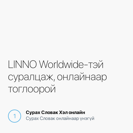
LINNO Worldwide-тэй
суралцаж, онлайнаар
тоглоорой
Сурах Словак Хэл онлайн
Сурах Словак онлайнаар үнэгүй