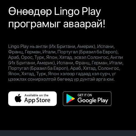
Өнөөдөр Lingo Play
програмыг аваарай!
Lingo Play нь англи (Их Британи, Америк), Испани,
Франц, Герман, Итали, Португал (Бразил ба Европ),
Араб, Орос, Турк, Япон, Хятад, эсвэл Солонгос, Англи
(Их Британи, Америк), Испани, Франц, Герман, Итали,
Португал (Бразил ба Европ), Араб, Хятад, Солонгос,
Япон, Хятад, Турк, Япон хэлээр гадаад хэл сурч, үг
цээжлэх сонирхолтой бөгөөд үр дүнтэй арга юм.