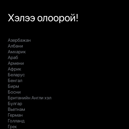
Хэлээ олоорой!
Азербажан
Албани
Амхарик
Араб
Армени
Африк
Беларус
Бенгал
Бирм
Босни
Британийн Англи хэл
Булгар
Вьетнам
Герман
Голланд
Грек