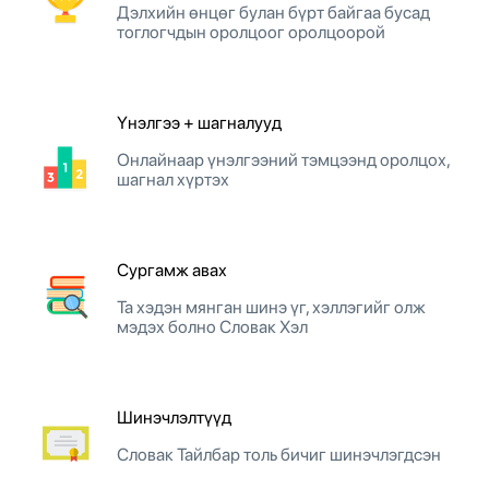
Дэлхийн өнцөг булан бүрт байгаа бусад
тоглогчдын оролцоог оролцоорой
Үнэлгээ + шагналууд
Онлайнаар үнэлгээний тэмцээнд оролцох,
шагнал хүртэх
Сургамж авах
Та хэдэн мянган шинэ үг, хэллэгийг олж
мэдэх болно Словак Хэл
Шинэчлэлтүүд
Словак Тайлбар толь бичиг шинэчлэгдсэн