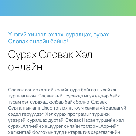
Үнэгүй хичээл эхлэх, суралцах, сурах
Словак онлайн байна!
Сурах Словак Хэл
онлайн
Словак сонирхолтой хэлийг сурч байгаа нь сайхан
туршлага юм. Словак -ийг сурахад илүү өндөр байх
тусам хэл сурахад хялбар байх болно. Словак
Сургалтын апп Lingo тоглох нь юу ч хамаагүй хамаагүй
сэдэл төрүүлдэг. Хэл сурах програмыг туршиж
үзээрэй, суралцах дуртай. Словак Насан туршийн хэл
сурах. Апп-ийн хөшүүрэг онлайн тоглоом, App-ийг
хөгжилтэй болгохын тулд интерактив хэрэглэгчийн