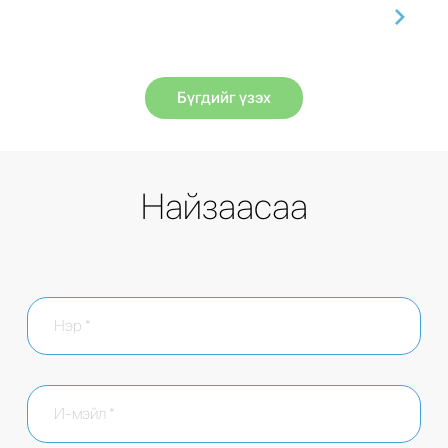
Бүгдийг үзэх
Найзаасаа