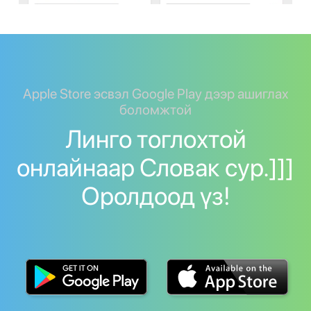
Apple Store эсвэл Google Play дээр ашиглах
боломжтой
Линго тоглохтой
онлайнаар Словак сур.]]]
Оролдоод үз!