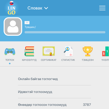
Словак
Түвшин
/
ТОГЛОХ
ХИЧЭЭЛҮҮД
СЕРТИФИКАТ
СТАТИСТИК
ТЭМЦЭЭН
ҮНЭЛ
Онлайн байгаа тоглогчид
Идэвхтэй тоглоомууд
Өнөөдөр тоглосон тоглоомууд
3787