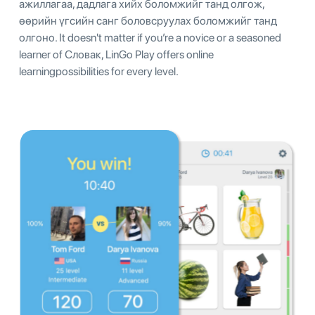
ажиллагаа, дадлага хийх боломжийг танд олгож,
өөрийн үгсийн санг боловсруулах боломжийг танд
олгоно. It doesn't matter if you’re a novice or a seasoned
learner of Словак, LinGo Play offers online
learningpossibilities for every level.