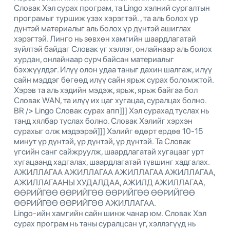
Словак Хэл сурах програм, та Lingo хэлний сургалтын
програмыг туршиж үзэх хэрэгтэй. , та аль болох үр
дүнтэй материалыг аль болох үр дүнтэй ашиглах
хэрэгтэй. Линго нь зөвхөн хамгийн шаардлагатай
зүйлтэй байдаг Словак үг хэллэг, онлайнаар аль болох
хурдан, онлайнаар сурч байсан материалыг
бэхжүүлдэг. Илүү олон удаа таныг дахин шалгаж, илүү
сайн мэддэг бөгөөд илүү сайн ярьж сурах боломжтой.
Хэрэв та аль хэдийн мэдэж, ярьж, ярьж байгаа бол
Словак WAN, та илүү их цаг хугацаа, суралцах болно.
BR /> Lingo Словак сурах апп]]] Хэл сурахад туслах нь
танд хялбар туслах болно. Словак Хэлийг хэрхэн
сурахыг олж мэдээрэй]]] Хэлийг өдөрт ердөө 10-15
минут үр дүнтэй, үр дүнтэй, үр дүнтэй. Та Словак
үгсийн санг сайжруулж, шаардлагатай хугацааг урт
хугацаанд хадгалах, шаардлагатай түвшинг хадгалах.
АЖИЛЛАГАА АЖИЛЛАГАА АЖИЛЛАГАА АЖИЛЛАГАА,
АЖИЛЛАГААНЫ ХУДАЛДАА, АЖИЛД АЖИЛЛАГАА,
ӨӨРИЙГӨӨ ӨӨРИЙГӨӨ ӨӨРИЙГӨӨ ӨӨРИЙГӨӨ
ӨӨРИЙГӨӨ ӨӨРИЙГӨӨ АЖИЛЛАГАА.
Lingo-ийн хамгийн сайн шинж чанар юм. Словак Хэл
сурах програм нь таны суралцсан үг, хэллэгүүд нь