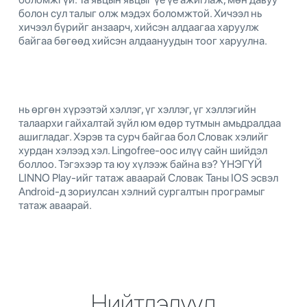
болон сул талыг олж мэдэх боломжтой. Хичээл нь
хичээл бүрийг анзаарч, хийсэн алдаагаа харуулж
байгаа бөгөөд хийсэн алдаануудын тоог харуулна.
нь өргөн хүрээтэй хэллэг, үг хэллэг, үг хэллэгийн
талаархи гайхалтай зүйл юм өдөр тутмын амьдралдаа
ашигладаг. Хэрэв та сурч байгаа бол Словак хэлийг
хурдан хэлээд хэл. Lingofree-оос илүү сайн шийдэл
боллоо. Тэгэхээр та юу хүлээж байна вэ? ҮНЭГҮЙ
LINNO Play-ийг татаж аваарай Словак Таны IOS эсвэл
Android-д зориулсан хэлний сургалтын програмыг
татаж аваарай.
Нийтлэлүүд