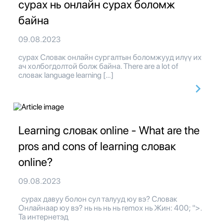
сурах нь онлайн сурах боломж
байна
09.08.2023
сурах Словак онлайн сургалтын боломжууд илүү их
ач холбогдолтой болж байна. There are a lot of
словак language learning […]
Learning словак online - What are the
pros and cons of learning словак
online?
09.08.2023
сурах давуу болон сул талууд юу вэ? Словак
Онлайнаар юу вэ? нь нь нь нь remox нь Жин: 400; ">.
Та интернетэд