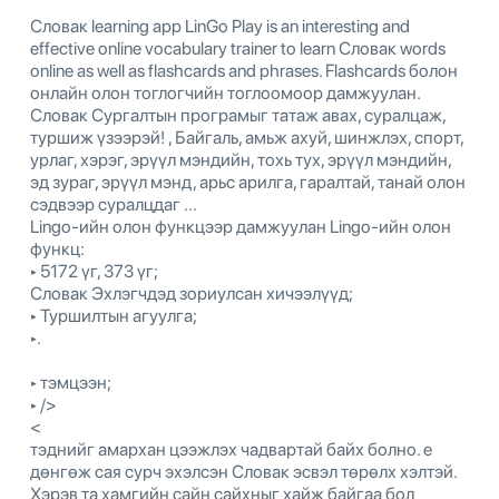
Словак learning app LinGo Play is an interesting and
effective online vocabulary trainer to learn Словак words
online as well as flashcards and phrases. Flashcards болон
онлайн олон тоглогчийн тоглоомоор дамжуулан.
Словак Сургалтын програмыг татаж авах, суралцаж,
туршиж үзээрэй! , Байгаль, амьж ахуй, шинжлэх, спорт,
урлаг, хэрэг, эрүүл мэндийн, тохь тух, эрүүл мэндийн,
эд зураг, эрүүл мэнд, арьс арилга, гаралтай, танай олон
сэдвээр суралцдаг ...
Lingo-ийн олон функцээр дамжуулан Lingo-ийн олон
функц:
‣ 5172 үг, 373 үг;
Словак Эхлэгчдэд зориулсан хичээлүүд;
‣ Туршилтын агуулга;
‣.
‣ тэмцээн;
‣ />
<
тэднийг амархан цээжлэх чадвартай байх болно. e
дөнгөж сая сурч эхэлсэн Словак эсвэл төрөлх хэлтэй.
Хэрэв та хамгийн сайн сайхныг хайж байгаа бол