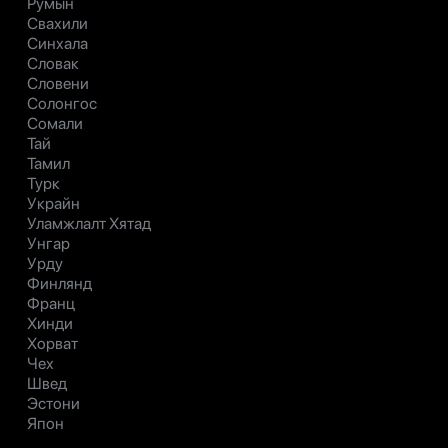
Румын
Свахили
Синхала
Словак
Словени
Солонгос
Сомали
Тай
Тамил
Турк
Украйн
Уламжлалт Хятад
Унгар
Урду
Финлянд
Франц
Хинди
Хорват
Чех
Швед
Эстони
Япон