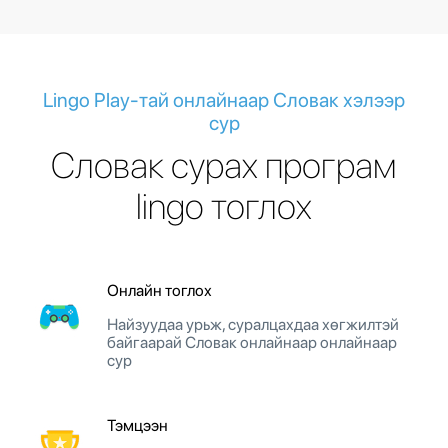
Lingo Play-тай онлайнаар Словак хэлээр
сур
Словак сурах програм
lingo тоглох
Онлайн тоглох
Найзуудаа урьж, суралцахдаа хөгжилтэй
байгаарай Словак онлайнаар онлайнаар
сур
Тэмцээн