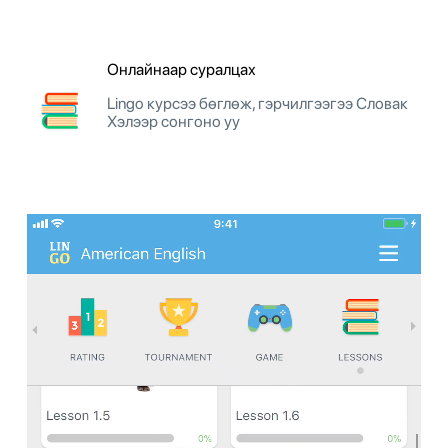
Онлайнаар суралцах
Lingo курсээ бөглөж, гэрчилгээгээ Словак
Хэлээр сонгоно уу