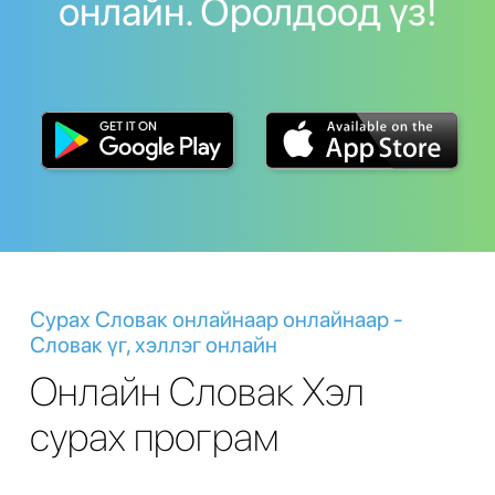
онлайн. Оролдоод үз!
Сурах Словак онлайнаар онлайнаар -
Словак үг, хэллэг онлайн
Онлайн Словак Хэл
сурах програм