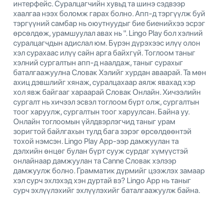
интерфейс. Суралцагчийн хувьд та шинэ сэдвээр
хаалгаа нээх боломж гарах болно. Апп-д тэргүүлж буй
тэргүүний самбар нь оюутнуудыг бие биенийхээ эсрэг
өрсөлдөж, урамшуулал авах нь ". Lingo Play бол хэлний
суралцагчдын адислал юм. Бүрэн дүрэхээс илүү олон
хэл сурахаас илүү сайн арга байхгүй. Тоглоом таныг
хэлний сургалтын апп-д наалдаж, таныг сурахыг
баталгаажуулна Словак Хэлийг хурдан аваарай. Та мөн
ахиц дэвшлийг хянаж, суралцахаар аялж явахад хэр
хол явж байгааг хараарай Словак Онлайн. Хичээлийн
сургалт нь хичээл эсвэл тоглоом бүрт олж, сургалтын
тоог харуулж, сургалтын тоог харуулсан. Байна уу.
Онлайн тоглоомын үйлдвэрлэгчид таныг урам
зоригтой байлгахын тулд бага зэрэг өрсөлдөөнтэй
тохой нэмсэн. Lingo Play App-ээр дамжуулан та
дэлхийн өнцөг булан бүрт сууж сурдаг хүмүүстэй
онлайнаар дамжуулан та Canne Словак хэлээр
дамжуулж болно. Грамматик дүрмийг цээжлэх замаар
хэл сурч эхлэхэд хэн дуртай вэ? Lingo App нь таныг
сурч эхлүүлэхийг эхлүүлэхийг баталгаажуулж байна.