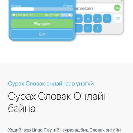
Сурах Словак онлайнаар үнэгүй
Сурах Словак Онлайн
байна
Хэдийгээр Lingo Play-ийг сурахад бид Словак энгийн