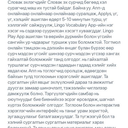
Словак эхлэгчдийг Словак эх сурчид бөгөөд хэл
сурагчид маш их тустай байдаг. Байна уу. Апп-д
онлайнаар онлайнаар онлайнаар суралцаж, Applys, үг,
үг, хэлцийг ашиглан өдөрт 5-10 минутын турш, үг
хэллэгийг сайжруулж, Lingo Vocabulary App-ийн нэг
хэсэг нь сэдвээр суурилсан хэсэгт хуваагддаг. Lingo
Play App ашиглан та өөрийн дүрмийн болон үгсийн
сангийн ур чадварыг туршиж үзэх боломжтой. Тогтмол
онлайн тэмцээн нь дэлхийн өнцөг булан бүрээс өөр
сурч мэдсэн үгсийг шинээр сурч мэдсэн үгсээр хангах
гайхалтай боломжийг танд олгодог. нь гайхалтай
туршлагыг сурч мэдсэн гадаадын гадаад хэлийг хийх
явдал юм. Апп нь тоглогчид оролцож, өдөөгдсөн
байхын тулд тоглоомын хэрэгслийг ашигладаг. Та
сургалтын үйл явцыг эхлүүлсний дараа та амжилтыг
дуусгах замаар шинэчлэлт, тэжээлийн чиглэлээр
дамжуулж болно. Тэргүүлэгчдийн самбар нь
оюутнуудыг бие биенийхээ эсрэг өрсөлдөж, шагнал
хүртэх боломжийг олгодог. Тоглоом болон интерактив
хэрэглэгчийн интерфейс нь таныг урам зоригтой,
зугаацуулахыг баталгаажуулдаг. Та түгжээгүй бол та
хэлний сургалтын сургалтын материалыг харах
боломжгүй. Та явцын явцыг үе үе ажиглаж, мөн давуу