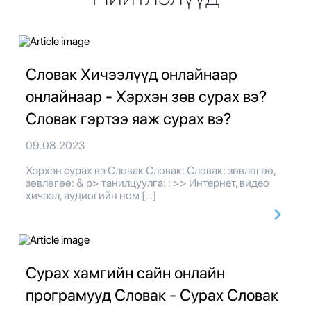
Словак Хичээлүүд онлайнаар
онлайнаар - Хэрхэн зөв сурах вэ?
Словак гэртээ яаж сурах вэ?
09.08.2023
Хэрхэн сурах вэ Словак Словак: Словак: зөвлөгөө,
зөвлөгөө: & p> танилцуулга: : >> Интернет, видео
хичээл, аудиогийн ном […]
Сурах хамгийн сайн онлайн
програмууд Словак - Сурах Словак