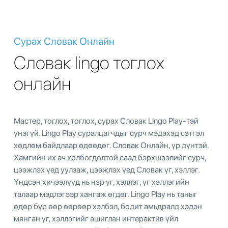
Сурах Словак Онлайн
Словак lingo тоглох
онлайн
Мастер, тоглох, тоглох, сурах Словак Lingo Play-тэй
үнэгүй. Lingo Play суралцагчдыг сурч мэдэхэд сэтгэл
хөдлөм байдлаар өдөөдөг. Словак Онлайн, үр дүнтэй.
Хамгийн их ач холбогдолтой саад бэрхшээлийг сурч,
цээжлэх үед уулзаж, цээжлэх үед Словак үг, хэллэг.
Үндсэн хичээлүүд нь нэр үг, хэллэг, үг хэллэгийн
талаар мэдлэгээр хангаж өгдөг. Lingo Play нь таныг
өдөр бүр өөр өөрөөр хэлбэл, бодит амьдралд хэдэн
мянган үг, хэллэгийг ашиглан интерактив үйл