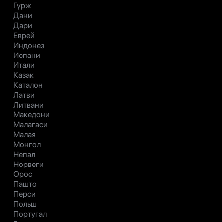
Гүрж
Дани
Дари
Еврей
Индонез
Испани
Итали
Казак
Каталон
Латви
Литвани
Македони
Малагаси
Малая
Монгол
Непал
Норвеги
Орос
Пашто
Перси
Польш
Португал