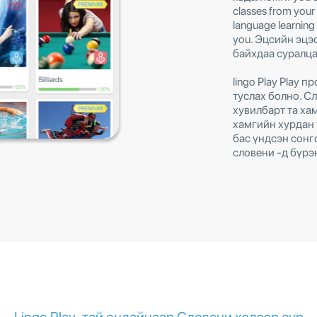
classes from your
language learning 
you. Эцсийн эцэ
байхдаа суралца
lingo Play Play 
туслах болно. Сл
хувилбарт та ха
хамгийн хурдан 
бас үндсэн сонг
словени -д бүрэ