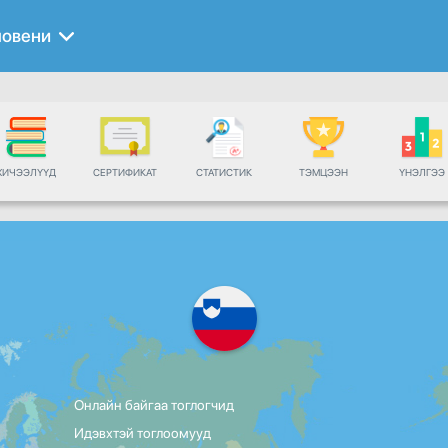
ловени
ХИЧЭЭЛҮҮД
СЕРТИФИКАТ
СТАТИСТИК
ТЭМЦЭЭН
ҮНЭЛГЭЭ
Онлайн байгаа тоглогчид
Идэвхтэй тоглоомууд