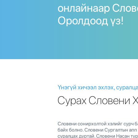
онлайнаар Слове
Оролдоод үз!
Үнэгүй хичээл эхлэх, суралц
Сурах Словени 
Словени сонирхолтой хэлийг сурч ба
байх болно. Словени Сургалтын апп 
суралцах дуртай. Словени Насан ту