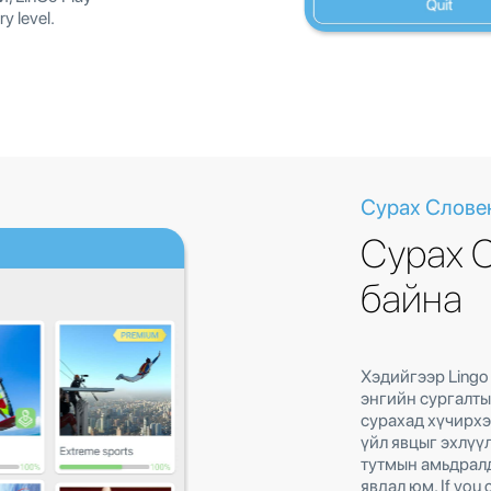
ry level.
Сурах Слове
Сурах 
байна
Хэдийгээр Lingo
энгийн сургалты
сурахад хүчирхэ
үйл явцыг эхлүү
тутмын амьдралд
явдал юм. If you 