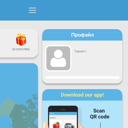
Профайл
30 DAYS FREE
Түвшин
|
Явц
Даваа
Мягмар
Лхагва
Пүрэв