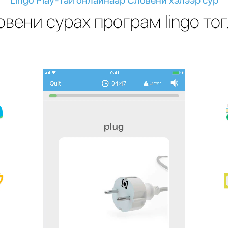
Lingo Play-тай онлайнаар Словени хэлээр сур
вени сурах програм lingo то