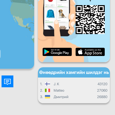
Баасан
Бямба
Ням
Өдөр тутмын дэвшил
Сарын ахиц
Сертификат
Ерөнхий дэвшил
Өнөөдрийн хамгийн шилдэг нь
1.
J. K
43120
2.
Matteo
27060
3.
Дмитрий
26880