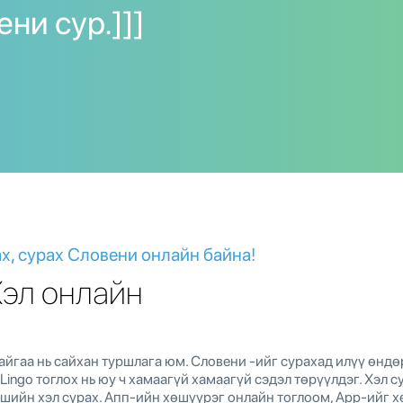
ни сур.]]]
ах, сурах Словени онлайн байна!
Хэл онлайн
йгаа нь сайхан туршлага юм. Словени -ийг сурахад илүү өндө
Lingo тоглох нь юу ч хамаагүй хамаагүй сэдэл төрүүлдэг. Хэл 
ршийн хэл сурах. Апп-ийн хөшүүрэг онлайн тоглоом, App-ийг 