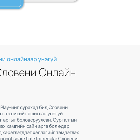
ни онлайнаар үнэгүй
Словени Онлайн
 Play-ийг сурахад бид Словени
н техникийг ашиглан үнэгүй
г аргыг боловсруулсан. Сургалтын
лэх хамгийн сайн арга бол өдөр
 хэрэглэгддэг хэллэгийг тэмдэглэх
cannot spare time for regular Словени