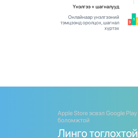
Үнэлгээ + шагналууд
Онлайнаар үнэлгээний
тэмцээнд оролцох, шагнал
хүртэх
Apple Store эсвэл Google Pla
боломжтой
Линго тоглохтой