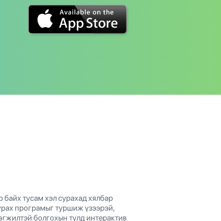
р байх тусам хэл сурахад хялбар
сурах програмыг туршиж үзээрэй,
хөгжилтэй болгохын тулд интерактив