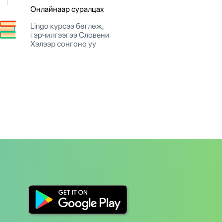
Онлайнаар суралцах
Lingo курсээ бөглөж,
гэрчилгээгээ Словени
Хэлээр сонгоно уу