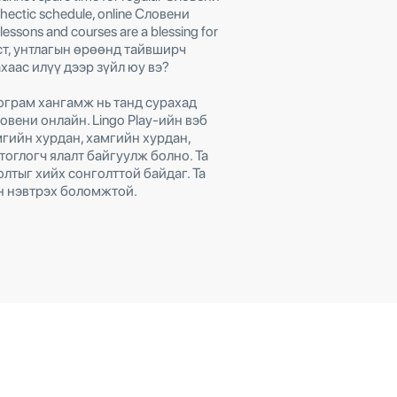
 hectic schedule, online Словени
lessons and courses are a blessing for
ст, унтлагын өрөөнд тайвширч
хаас илүү дээр зүйл юу вэ?
програм хангамж нь танд сурахад
овени онлайн. Lingo Play-ийн вэб
мгийн хурдан, хамгийн хурдан,
тоглогч ялалт байгуулж болно. Та
олтыг хийх сонголттой байдаг. Та
н нэвтрэх боломжтой.