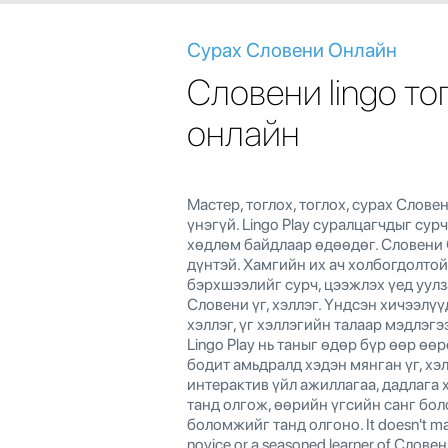
Сурах Словени Онлайн
Словени lingo то
онлайн
Мастер, тоглох, тоглох, сурах Словен
үнэгүй. Lingo Play суралцагчдыг сур
хөдлөм байдлаар өдөөдөг. Словени 
дүнтэй. Хамгийн их ач холбогдолтой
бэрхшээлийг сурч, цээжлэх үед уулз
Словени үг, хэллэг. Үндсэн хичээлүүд
хэллэг, үг хэллэгийн талаар мэдлэгэ
Lingo Play нь таныг өдөр бүр өөр өө
бодит амьдралд хэдэн мянган үг, хэ
интерактив үйл ажиллагаа, дадлага
танд олгож, өөрийн үгсийн санг бо
боломжийг танд олгоно. It doesn't matt
novice or a seasoned learner of Словен