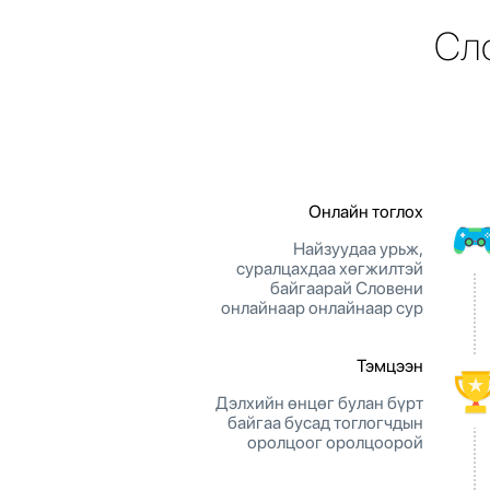
Сло
Онлайн тоглох
Найзуудаа урьж,
суралцахдаа хөгжилтэй
байгаарай Словени
онлайнаар онлайнаар сур
Тэмцээн
Дэлхийн өнцөг булан бүрт
байгаа бусад тоглогчдын
оролцоог оролцоорой