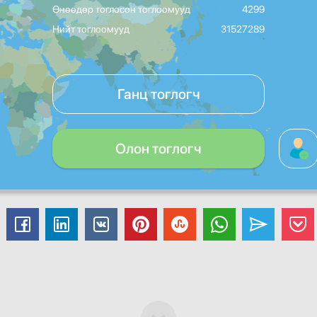
Өнөөдөр тоглосон тоглоомууд
4299
Нийт тоглоомууд
31527289
Ганц тоглогч
Олон тоглогч