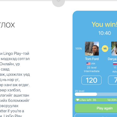
глох
и Lingo Play-тэй
ч мэдэхэд сэтгэл
Онлайн, үр
 саад
аж, цээжлэх үед
 нь нэр үг,
эр хангаж өгдөг.
рөөр хэлбэл,
ллэгийг ашиглан
 хийх боломжийг
ловсруулах
er if you’re a
и, LinGo Play