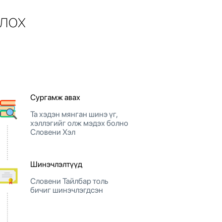
глох
Сургамж авах
Та хэдэн мянган шинэ үг,
хэллэгийг олж мэдэх болно
Словени Хэл
Шинэчлэлтүүд
Словени Тайлбар толь
бичиг шинэчлэгдсэн