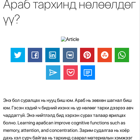
Араб тархинд нөлөөлдөг
үү?
Энэ бол суралцах нь нууц биш юм. Араб нь зөвхөн шагнал биш
юм. Гэсэн хэдий ч бидний ихэнх нь үр нөлөөг тархи дээрээ авч
чаддаггүй. Энэ нийтлэлд бид хэрхэн сурах талаар ярилцах
болно. Learning арабcan improve cognitive functions such as
memory, attention, and concentration. Зарим судалгаа нь хоёр
дахь хэл сурч байгаа нь тархинд саарал материалын хэмжээг