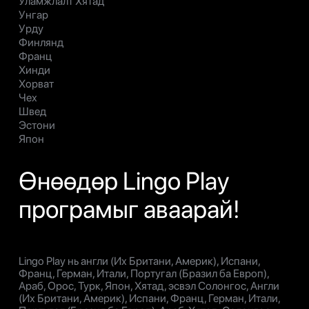
Уламжлалт Хятад
Унгар
Урду
Финлянд
Франц
Хинди
Хорват
Чех
Швед
Эстони
Япон
Өнөөдөр Lingo Play
програмыг аваарай!
Lingo Play нь англи (Их Британи, Америк), Испани,
Франц, Герман, Итали, Португал (Бразил ба Европ),
Араб, Орос, Турк, Япон, Хятад, эсвэл Солонгос, Англи
(Их Британи, Америк), Испани, Франц, Герман, Итали,