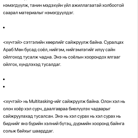
нэмэгдүүлж, танин мэдэхүйн үйл ажиллагаатай холбоотой
саарал материалыг нэмэгдүүлдэг.
<хүчтэй> сэтгэлийн хөөрлийг сайжруулж байна.
Суралцах
Араб Мөн бусад соёл, нийгэм, нийгэмлэгийг илүү сайн
ойлгоход тусалж чадна. Энэ нь соёлын хоорондох ялгааг
ойлгох, хүндлэхэд тусалдаг.
<хүчтэй> нь Multitasking-ийг сайжруулж байна.
Олон хэл нь
олон хоёр хэл сурч, даалгавраа биелүүлэх чадварыг
сайжруулахад тусалсан. Энэ нь хэл сурах нь хэл сурах нь
биднийг янз бүрийн хэлний бүтэц, дүрмийн хооронд байнга
сольж байхыг шаарддаг.