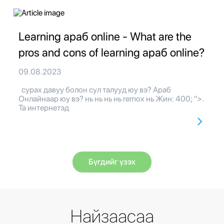
Learning араб online - What are the
pros and cons of learning араб online?
09.08.2023
сурах давуу болон сул талууд юу вэ? Араб
Онлайнаар юу вэ? нь нь нь нь remox нь Жин: 400; ">.
Та интернетэд
Бүгдийг үзэх
Найзаасаа