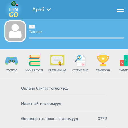
Араб
Түвшин
/
ТОГЛОХ
ХИЧЭЭЛҮҮД
СЕРТИФИКАТ
СТАТИСТИК
ТЭМЦЭЭН
ҮНЭЛ
Онлайн байгаа тоглогчид
Идэвхтэй тоглоомууд
Өнөөдөр тоглосон тоглоомууд
3772