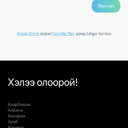
Apple Store
эсвэл
Google Play
дээр Lingo тоглох
Хэлээ олоорой!
Азербажан
Албани
Амхарик
Араб
Армени