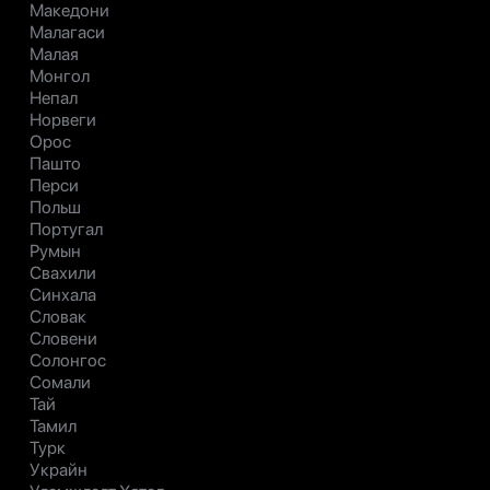
Македони
Малагаси
Малая
Монгол
Непал
Норвеги
Орос
Пашто
Перси
Польш
Португал
Румын
Свахили
Синхала
Словак
Словени
Солонгос
Сомали
Тай
Тамил
Турк
Украйн