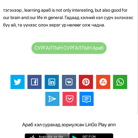
тэгэхээр , learning араб is not only interesting, but also good for
our brain and our life in general. Гадаад хэлний хэл сурч эхлэхээс
бүү ай, та үүнээс олон эерэг үр нөлөөг олж чадна.
СУРГАЛТЫН СУРГАЛТЫН Араб
Араб хэл сурахад зориулсан LinGo Play апп