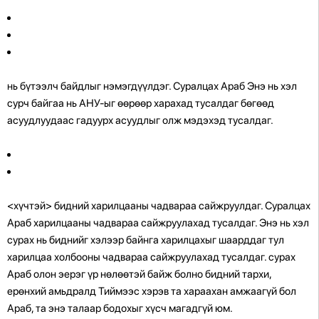
нь бүтээлч байдлыг нэмэгдүүлдэг.
Суралцах Араб Энэ нь хэл
сурч байгаа нь АНУ-ыг өөрөөр харахад тусалдаг бөгөөд
асуудлуудаас гадуурх асуудлыг олж мэдэхэд тусалдаг.
<хүчтэй> бидний харилцааны чадвараа сайжруулдаг.
Суралцах
Араб харилцааны чадвараа сайжруулахад тусалдаг. Энэ нь хэл
сурах нь биднийг хэлээр байнга харилцахыг шаарддаг тул
харилцаа холбооны чадвараа сайжруулахад тусалдаг.
сурах
Араб олон эерэг үр нөлөөтэй байж болно бидний тархи,
ерөнхий амьдралд Тиймээс хэрэв та хараахан амжаагүй бол
Араб, та энэ талаар бодохыг хүсч магадгүй юм.