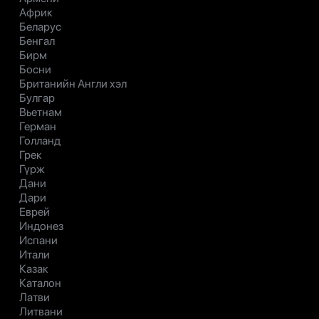
Африк
Беларус
Бенгал
Бирм
Босни
Британийн Англи хэл
Булгар
Вьетнам
Герман
Голланд
Грек
Гүрж
Дани
Дари
Еврей
Индонез
Испани
Итали
Казак
Каталон
Латви
Литвани