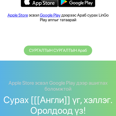
Apple Store
эсвэл
Google Play
дээрээс Араб сурах LinGo
Play аппыг татаарай
СУРГАЛТЫН СУРГАЛТЫН Араб
Apple Store эсвэл Google Play дээр ашиглах
боломжтой
Сурах [[[Англи]] үг, хэллэг.
Оролдоод үз!