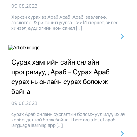
09.08.2023
Хэрхэн сурах вэ Араб Араб: Араб: зөвлөгөө,
зөвлөгөө: & p> танилцуулга: : >> Интернет, видео
хичээл, аудиогийн ном санал […]
Сурах хамгийн сайн онлайн
програмууд Араб - Сурах Араб
сурах нь онлайн сурах боломж
байна
09.08.2023
сурах Араб онлайн сургалтын боломжууд илүү их ач
холбогдолтой болж байна. There are a lot of араб
language learning app […]