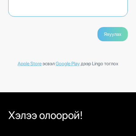
Apple Store
эсвэл
Google Play
дээр Lingo тоглох
Хэлээ олоорой!