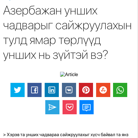
Азербажан унших
чадварыг сайжруулахын
тулд ямар төрлүүд
унших нь зүйтэй вэ?
> Хэрэв та унших чадвараа сайжруулахыг хүсч байвал та янз