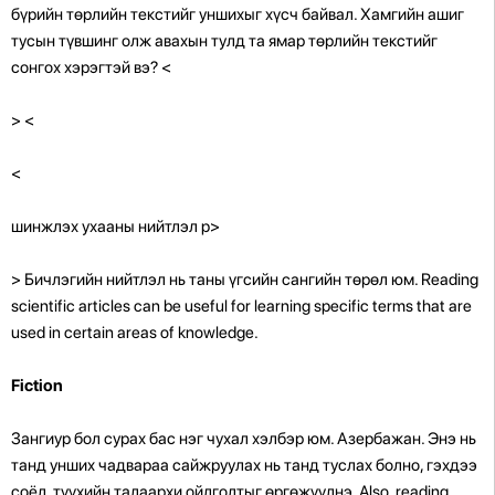
бүрийн төрлийн текстийг уншихыг хүсч байвал. Хамгийн ашиг
тусын түвшинг олж авахын тулд та ямар төрлийн текстийг
сонгох хэрэгтэй вэ?
<
>
<
<
шинжлэх ухааны нийтлэл
p>
> Бичлэгийн нийтлэл нь таны үгсийн сангийн төрөл юм. Reading
scientific articles can be useful for learning specific terms that are
used in certain areas of knowledge.
Fiction
Зангиур бол сурах бас нэг чухал хэлбэр юм. Азербажан. Энэ нь
танд унших чадвараа сайжруулах нь танд туслах болно, гэхдээ
соёл, түүхийн талаархи ойлголтыг өргөжүүлнэ. Also, reading