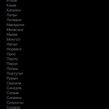
Итали
Казак
Каталон
Латви
Литвани
Македони
Малагаси
Малая
Монгол
Непал
Норвеги
Орос
Пашто
Перси
Польш
Португал
Румын
Свахили
Синхала
Словак
Словени
Солонгос
Сомали