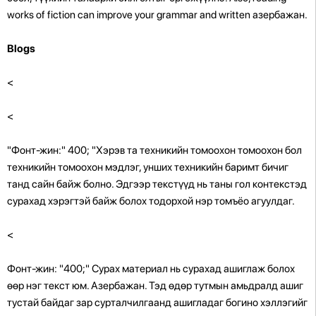
works of fiction can improve your grammar and written азербажан.
Blogs
<
<
"Фонт-жин:" 400; "Хэрэв та техникийн томоохон томоохон бол
техникийн томоохон мэдлэг, унших техникийн баримт бичиг
танд сайн байж болно. Эдгээр текстүүд нь таны гол контекстэд
сурахад хэрэгтэй байж болох тодорхой нэр томъёо агуулдаг.
<
Фонт-жин: "400;" Сурах материал нь сурахад ашиглаж болох
өөр нэг текст юм. Азербажан. Тэд өдөр тутмын амьдралд ашиг
тустай байдаг зар сурталчилгаанд ашигладаг богино хэллэгийг