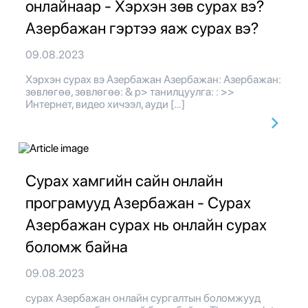
онлайнаар - Хэрхэн зөв сурах вэ?
Азербажан гэртээ яаж сурах вэ?
09.08.2023
Хэрхэн сурах вэ Азербажан Азербажан: Азербажан:
зөвлөгөө, зөвлөгөө: & p> танилцуулга: : >>
Интернет, видео хичээл, ауди […]
Сурах хамгийн сайн онлайн
програмууд Азербажан - Сурах
Азербажан сурах нь онлайн сурах
боломж байна
09.08.2023
сурах Азербажан онлайн сургалтын боломжууд