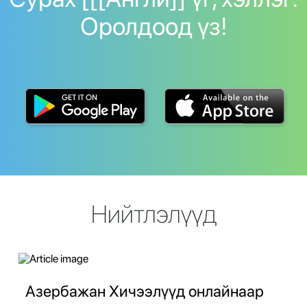
Оролдоод үз!
Нийтлэлүүд
Азербажан Хичээлүүд онлайнаар