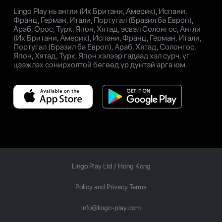
Lingo Play нь англи (Их Британи, Америк), Испани,
Франц, Герман, Итали, Португал (Бразил ба Европ),
Араб, Орос, Турк, Япон, Хятад, эсвэл Солонгос, Англи
(Их Британи, Америк), Испани, Франц, Герман, Итали,
Португал (Бразил ба Европ), Араб, Хятад, Солонгос,
Япон, Хятад, Турк, Япон хэлээр гадаад хэл сурч, үг
цээжлэх сонирхолтой бөгөөд үр дүнтэй арга юм.
Lingo Play Ltd /
Hong Kong
Policy and Privacy Terms
info@lingo-play.com