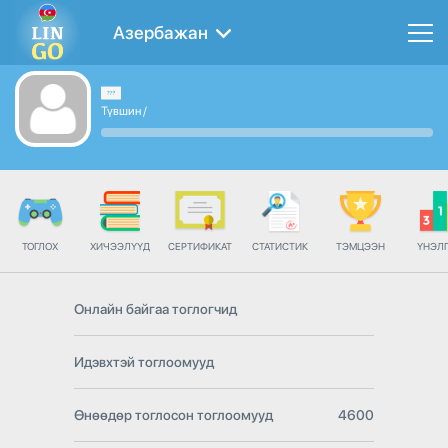
Азербажан
Түвшин
/
ТОГЛОХ
ХИЧЭЭЛҮҮД
СЕРТИФИКАТ
СТАТИСТИК
ТЭМЦЭЭН
ҮНЭЛ
Онлайн байгаа тоглогчид
Идэвхтэй тоглоомууд
Өнөөдөр тоглосон тоглоомууд
4600