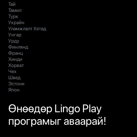
Тай
Тамил
Турк
Украйн
Уламжлалт Хятад
Унгар
Урду
Финлянд
Франц
Хинди
Хорват
Чех
Швед
Эстони
Япон
Өнөөдөр Lingo Play
програмыг аваарай!