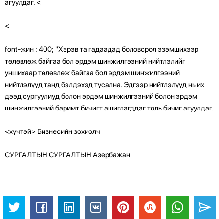
агуулдаг.
<
<
font-жин : 400; "Хэрэв та гадаадад боловсрол эзэмшихээр
төлөвлөж байгаа бол эрдэм шинжилгээний нийтлэлийг
уншихаар төлөвлөж байгаа бол эрдэм шинжилгээний
нийтлэлүүд танд бэлдэхэд тусална. Эдгээр нийтлэлүүд нь их
дээд сургуулиуд болон эрдэм шинжилгээний болон эрдэм
шинжилгээний баримт бичигт ашиглагддаг толь бичиг агуулдаг.
<хүчтэй> Бизнесийн зохиолч
СУРГАЛТЫН СУРГАЛТЫН Азербажан