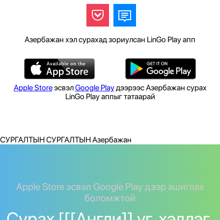
Азербажан хэл сурахад зориулсан LinGo Play апп
Apple Store
эсвэл
Google Play
дээрээс Азербажан сурах
LinGo Play аппыг татаарай
СУРГАЛТЫН СУРГАЛТЫН Азербажан
Apple Store эсвэл Google Play дээр ашиглах
боломжтой
Сурах [[[Англи]] үг, хэллэг.