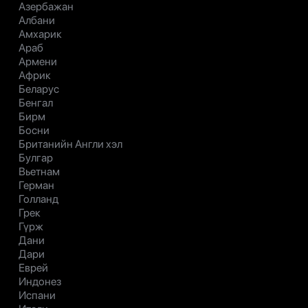
Азербажан
Албани
Амхарик
Араб
Армени
Африк
Беларус
Бенгал
Бирм
Босни
Британийн Англи хэл
Булгар
Вьетнам
Герман
Голланд
Грек
Гүрж
Дани
Дари
Еврей
Индонез
Испани