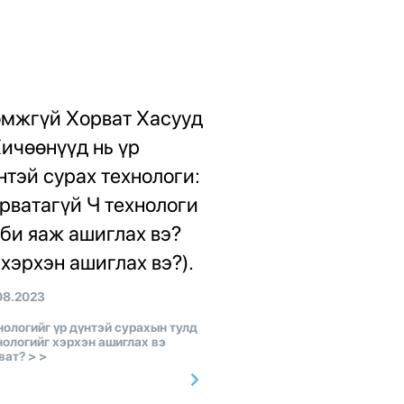
мжгүй Хорват Хасууд
Хичөөнүүд нь үр
нтэй сурах технологи:
рватагүй Ч технологи
 би яаж ашиглах вэ?
 хэрхэн ашиглах вэ?).
08.2023
нологийг үр дүнтэй сурахын тулд
нологийг хэрхэн ашиглах вэ
ват? > >