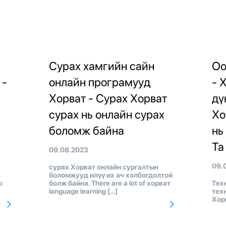
Сурах хамгийн сайн
Оо
 -
онлайн програмууд
- 
Хорват - Сурах Хорват
дү
сурах нь онлайн сурах
Хо
боломж байна
нь
Та
09.08.2023
09.
сурах Хорват онлайн сургалтын
боломжууд илүү их ач холбогдолтой
о
болж байна. There are a lot of хорват
Тех
language learning […]
тех
Хор