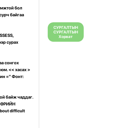
ломжтой бол
 сурч байгаа
СУРГАЛТЫН
СУРГАЛТЫН
SSESS,
Хорват
ээр сурах
ваа сонгох
 юм.
<<
хасах >
ин =" Фонт:
ой байж чаддаг.
МӨРИЙН
ut difficult