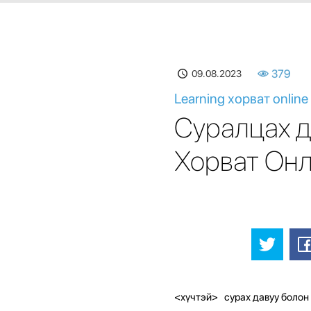
09.08.2023
379
Learning хорват online 
Суралцах д
Хорват Онл
<хүчтэй> сурах давуу болон 