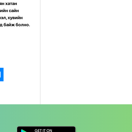
ян хатан
гийн сайн
лэл, хувийн
уд байж болно.