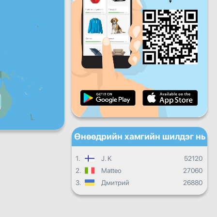
Баасан
Бямба
Ням
Өдөр тутмын дэвшил
Сарын ахиц
Сертификат
Ерөнхий дэвшил
Өнөөдрийн хамгийн шилдэг нь
1.
J. K
52120
2.
Matteo
27060
3.
Дмитрий
26880