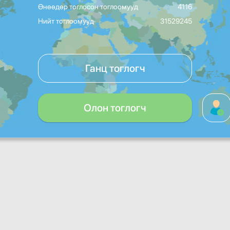
Өнөөдөр тоглосон тоглоомууд
4116
Нийт тоглоомууд
31529245
Ганц тоглогч
Олон тоглогч