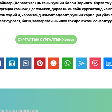
йнаар (Хорват хэл) нь таны хувийн болон Зорилго. Хэрэв та у
 хугацаа хэмнэж, цаг хэмнэж, дараа нь онлайн сургалтанд хам
сэн хэдий ч, хэрэв танд нэмэлт өдөөлт, хувийн харилцан үйлч
лт сургалт, багш, зааварлагч нь илүү тохиромжтой сонголту
СУРГАЛТЫН СУРГАЛТЫН Хорват
lay дээр ашиглах