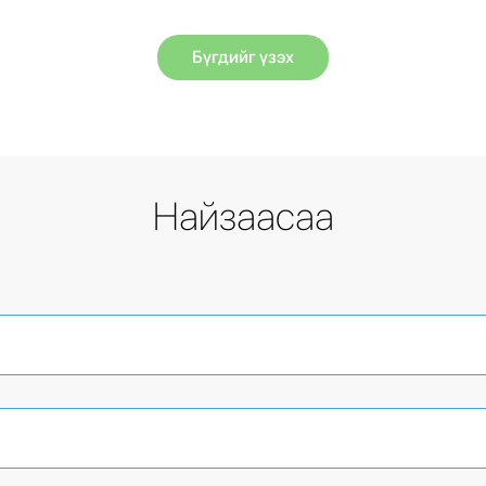
Бүгдийг үзэх
Найзаасаа