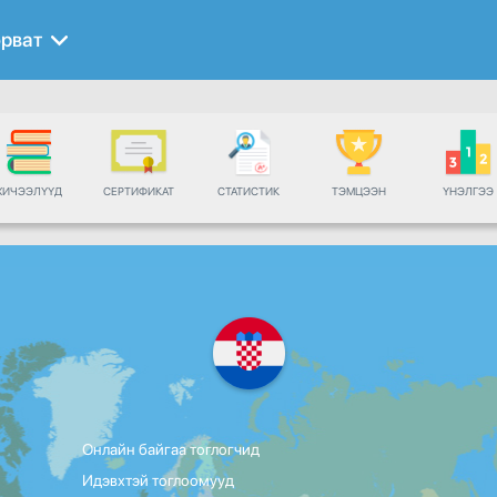
рват
ХИЧЭЭЛҮҮД
СЕРТИФИКАТ
СТАТИСТИК
ТЭМЦЭЭН
ҮНЭЛГЭЭ
Онлайн байгаа тоглогчид
Идэвхтэй тоглоомууд