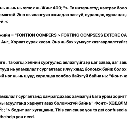
нь
нь
нь
нь
remox
нь Жин: 400; ">. Та интернетэд нэвтрэх бо
омжтой. Энэ нь ялангуяа ажилдаа завгүй, суралцах, суралцах,
й. <
жийн = "FONTION COMPERS:> FORTING COMPSESS EXTORE CA
_ Хорват сурах хүсэл. Энэ нь бүх хүмүүст хязгаарлалтгүйг
нгө
. Та багш, хэлний сургуульд аялахгүйгээр цаг заваа, цаг за
тууд нь уламжлалт сургалтаас илүү хямд боломж байж болох
ий нэг нь
нь шууд харилцаа холбоо байхгүй байна
нь: "Фонт-ж
ламжлалт сургалтанд хамрагдахаас хамаагүй бага урам зоригт
ны асуултанд хариулт авах боломжгүй байна
" Фонт> ХӨДӨЛ
 бодит цаг хугацаанд. This can cause you to get confused abo
 the help you need.