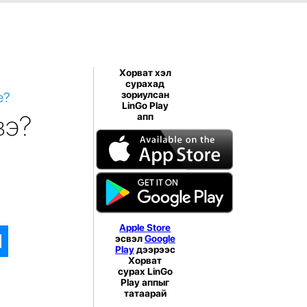
Хорват хэл
сурахад
e?
зориулсан
LinGo Play
вэ?
апп
Apple Store
эсвэл
Google
Play
дээрээс
Хорват
сурах LinGo
Play аппыг
татаарай