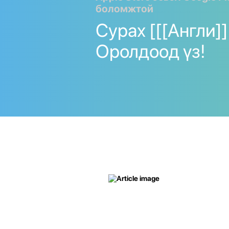
боломжтой
Сурах [[[Англи]] 
Оролдоод үз!