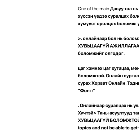
One ​​of the main
Давуу тал нь
хүссэн үедээ суралцах бол
хүмүүст оролцох боломжгү
>. онлайнаар бол
нь болом
ХУВЬЦААГҮЙ АЖИЛЛАГАА Анг
боломжийг олгодог.
цаг хэмнэх цаг хугацаа, мө
боломжтой. Онлайн сургал
сурах Хорват Онлайн. Тэдн
"Фонт:"
. Онлайнаар суралцах нь у
Хүчтэй>
Таны асуултууд та
ХУВЬЦААГҮЙ БОЛОМЖТОЙ: ; ">
topics and not be able to get