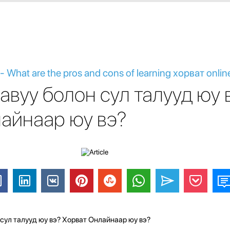
- What are the pros and cons of learning хорват onlin
авуу болон сул талууд юу 
айнаар юу вэ?
сул талууд юу вэ? Хорват Онлайнаар юу вэ?