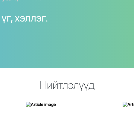
үг, хэллэг.
Нийтлэлүүд