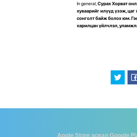
In general,
Сурах Хорват онла
хуваарийг илүүд үзэж, цаг
сонголт байж болох юм. Гэ
харилцан үйлчлэл, уламжла
Apple Store эсвэл Google P