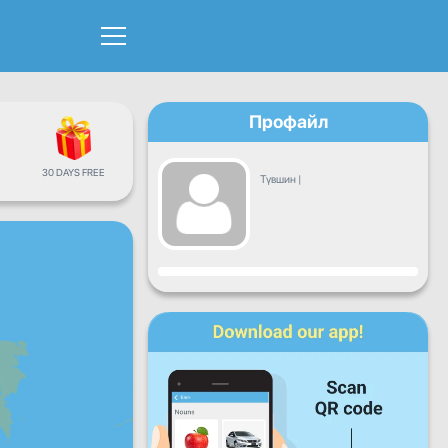
Профайл
30 DAYS FREE
Түвшин
|
Явц
Даваа
Мягмар
Лхагва
Пүрэв