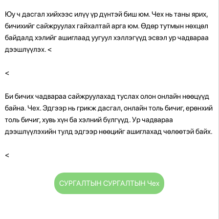
Юу ч дасгал хийхээс илүү үр дүнтэй биш юм. Чех нь таны ярих,
бичихийг сайжруулах гайхалтай арга юм. Өдөр тутмын нөхцөл
байдалд хэлийг ашиглаад уугуул хэллэгүүд эсвэл ур чадвараа
дээшлүүлэх.
<
<
Би бичих чадвараа сайжруулахад туслах олон онлайн нөөцүүд
байна. Чех. Эдгээр нь грикж дасгал, онлайн толь бичиг, ерөнхий
толь бичиг, хувь хүн ба хэлний бүлгүүд. Ур чадвараа
дээшлүүлэхийн тулд эдгээр нөөцийг ашиглахад чөлөөтэй байх.
<
СУРГАЛТЫН СУРГАЛТЫН Чех