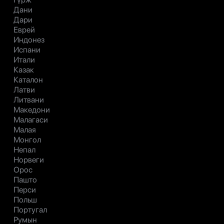
Дани
Дари
Еврей
Индонез
Испани
Итали
Казак
Каталон
Латви
Литвани
Македони
Малагаси
Малая
Монгол
Непал
Норвеги
Орос
Пашто
Перси
Польш
Португал
Румын