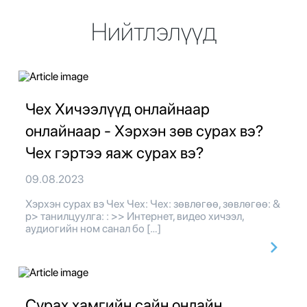
Нийтлэлүүд
Чех Хичээлүүд онлайнаар
онлайнаар - Хэрхэн зөв сурах вэ?
Чех гэртээ яаж сурах вэ?
09.08.2023
Хэрхэн сурах вэ Чех Чех: Чех: зөвлөгөө, зөвлөгөө: &
p> танилцуулга: : >> Интернет, видео хичээл,
аудиогийн ном санал бо […]
Сурах хамгийн сайн онлайн