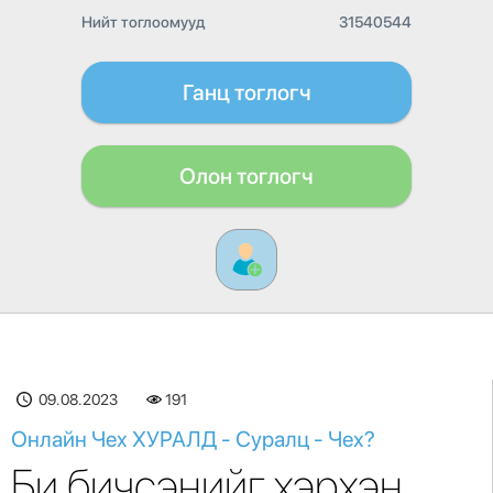
Нийт тоглоомууд
31540544
Ганц тоглогч
Олон тоглогч
09.08.2023
191
Онлайн Чех ХУРАЛД - Суралц - Чех?
Би бичсэнийг хэрхэн