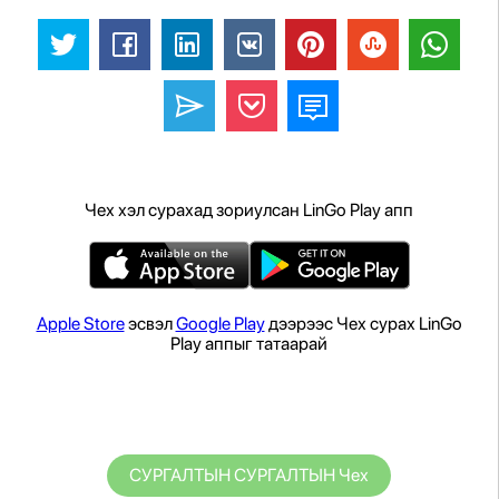
Чех хэл сурахад зориулсан LinGo Play апп
Apple Store
эсвэл
Google Play
дээрээс Чех сурах LinGo
Play аппыг татаарай
СУРГАЛТЫН СУРГАЛТЫН Чех