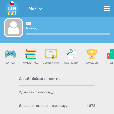
Чех
Түвшин
/
ТОГЛОХ
ХИЧЭЭЛҮҮД
СЕРТИФИКАТ
СТАТИСТИК
ТЭМЦЭЭН
ҮНЭЛ
Онлайн байгаа тоглогчид
Идэвхтэй тоглоомууд
Өнөөдөр тоглосон тоглоомууд
4672