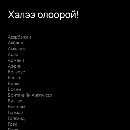
Хэлээ олоорой!
Азербажан
Албани
Амхарик
Араб
Армени
Африк
Беларус
Бенгал
Бирм
Босни
Британийн Англи хэл
Булгар
Вьетнам
Герман
Голланд
Грек
Гүрж