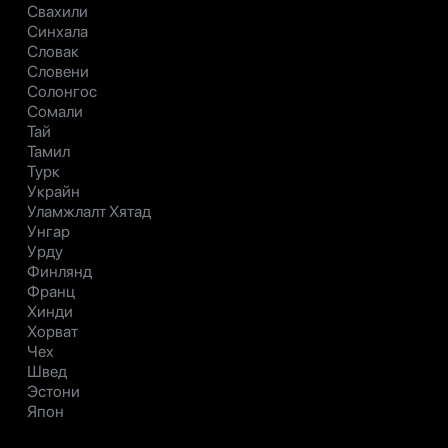
Свахили
Синхала
Словак
Словени
Солонгос
Сомали
Тай
Тамил
Турк
Украйн
Уламжлалт Хятад
Унгар
Урду
Финлянд
Франц
Хинди
Хорват
Чех
Швед
Эстони
Япон