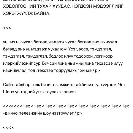
ХӨДӨЛГӨӨНИЙ ТУХАЙ ХУУДАС, НЭГДСЭН МЭДЭЭЛЛИЙГ
ХЭРЭГЖҮҮЛЖ БАЙНА.
<<<
унших нь чухал бөгөөд мэдээж чухал бөгөөд энэ нь чухал
бөгөөд энэ нь мэдээж чухал юм. Үсэг, эссэ, тэмдэглэл,
тэмдэглэл, тэмдэглэл, бодлоо илүү тодорхой, логикоор
илэрхийлэхийг сур. Бичсэн яриа нь амны яриа гэхээсээ илүү
нарийвчлал, тод, текстээ тодруулахыг хичээ / p>
Сайн тайлбар толь бичиг нь амжилттай бичих түлхүүр юм. Чех.
Шинэ үг, тэдний утгыг сурахыг хичээ.
<<<<<<
<Чех <Чех <Чех <Чех <Чех <Чех <Чех <Чех <Чех <Чех
-д кино, телевизийн шоу нэвтрүүлэг / p>
<<<
<