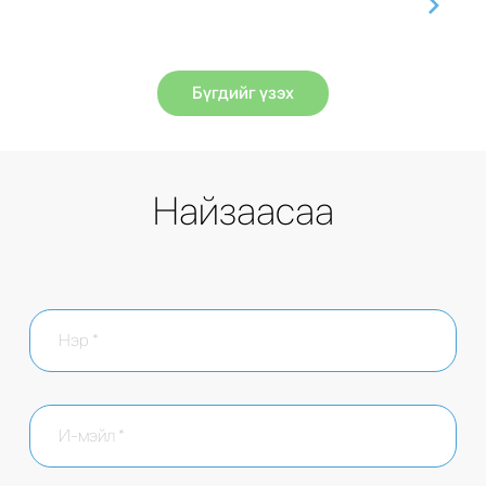
Бүгдийг үзэх
Найзаасаа