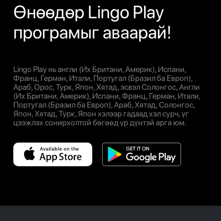
Өнөөдөр Lingo Play
програмыг аваарай!
Lingo Play нь англи (Их Британи, Америк), Испани,
Франц, Герман, Итали, Португал (Бразил ба Европ),
Араб, Орос, Турк, Япон, Хятад, эсвэл Солонгос, Англи
(Их Британи, Америк), Испани, Франц, Герман, Итали,
Португал (Бразил ба Европ), Араб, Хятад, Солонгос,
Япон, Хятад, Турк, Япон хэлээр гадаад хэл сурч, үг
цээжлэх сонирхолтой бөгөөд үр дүнтэй арга юм.