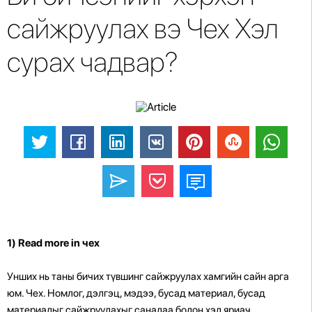
сайжруулах вэ Чех Хэл
сурах чадвар?
1)
Read more in чех
Унших нь таны бичих түвшинг сайжруулах хамгийн сайн арга
юм. Чех. Номлог, дэлгэц, мэдээ, бусад материал, бусад
материалыг сайжруулахыг саналаа болон хэл яриач.