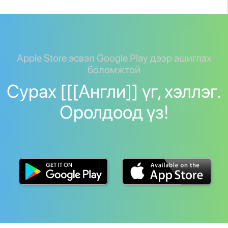
Apple Store эсвэл Google Play дээр ашиглах
боломжтой
Сурах [[[Англи]] үг, хэллэг.
Оролдоод үз!