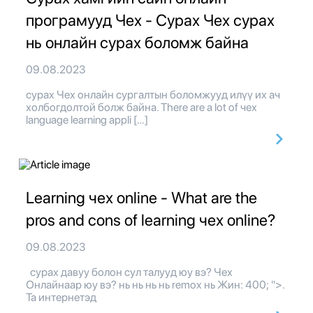
програмууд Чех - Сурах Чех сурах
нь онлайн сурах боломж байна
09.08.2023
сурах Чех онлайн сургалтын боломжууд илүү их ач
холбогдолтой болж байна. There are a lot of чех
language learning appli […]
Learning чех online - What are the
pros and cons of learning чех online?
09.08.2023
сурах давуу болон сул талууд юу вэ? Чех
Онлайнаар юу вэ? нь нь нь нь remox нь Жин: 400; ">.
Та интернетэд