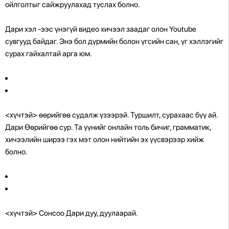
ойлголтыг сайжруулахад туслах болно.
Дари хэл -ээс үнэгүй видео хичээл заадаг олон Youtube
сувгууд байдаг. Энэ бол дүрмийн болон үгсийн сан, үг хэллэгийг
сурах гайхалтай арга юм.
<хүчтэй> өөрийгөө судалж үзээрэй.
Туршилт, сурахаас бүү ай.
Дари Өөрийгөө сур. Та үүнийг онлайн толь бичиг, грамматик,
хичээлийн ширээ гэх мэт олон нийтийн эх үүсвэрээр хийж
болно.
<хүчтэй> Сонсоо Дари дуу, дуулаарай.