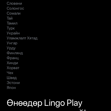
Словени
Солонгос
Сомали
Тай
Тамил
Турк
Украйн
Уламжлалт Хятад
Унгар
Урду
Финлянд
Франц
Хинди
Хорват
Чех
Швед
Эстони
Япон
Өнөөдөр Lingo Play