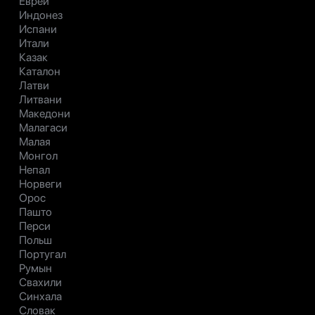
Еврей
Индонез
Испани
Итали
Казак
Каталон
Латви
Литвани
Македони
Малагаси
Малая
Монгол
Непал
Норвеги
Орос
Пашто
Перси
Польш
Португал
Румын
Свахили
Синхала
Словак