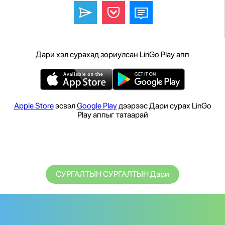
Дари хэл сурахад зориулсан LinGo Play апп
Apple Store
эсвэл
Google Play
дээрээс Дари сурах LinGo
Play аппыг татаарай
СУРГАЛТЫН СУРГАЛТЫН Дари