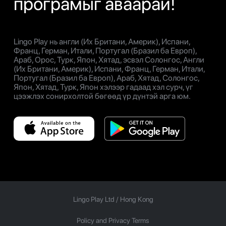
програмыг аваарай!
Lingo Play нь англи (Их Британи, Америк), Испани,
Франц, Герман, Итали, Португал (Бразил ба Европ),
Араб, Орос, Турк, Япон, Хятад, эсвэл Солонгос, Англи
(Их Британи, Америк), Испани, Франц, Герман, Итали,
Португал (Бразил ба Европ), Араб, Хятад, Солонгос,
Япон, Хятад, Турк, Япон хэлээр гадаад хэл сурч, үг
цээжлэх сонирхолтой бөгөөд үр дүнтэй арга юм.
Lingo Play Ltd /
Hong Kong
Policy and Privacy Terms