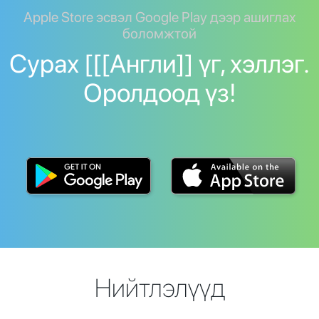
Apple Store эсвэл Google Play дээр ашиглах
боломжтой
Сурах [[[Англи]] үг, хэллэг.
Оролдоод үз!
Нийтлэлүүд