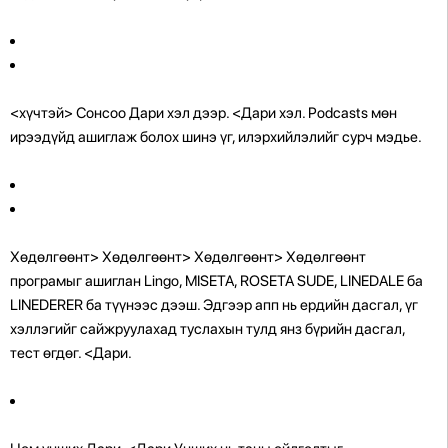
<хүчтэй> Сонсоо Дари хэл дээр. <Дари хэл. Podcasts мөн
ирээдүйд ашиглаж болох шинэ үг, илэрхийлэлийг сурч мэдье.
Хөдөлгөөнт> Хөдөлгөөнт> Хөдөлгөөнт> Хөдөлгөөнт
програмыг ашиглан Lingo, MISETA, ROSETA SUDE, LINEDALE ба
LINEDERER ба түүнээс дээш. Эдгээр апп нь ердийн дасгал, үг
хэллэгийг сайжруулахад туслахын тулд янз бүрийн дасгал,
тест өгдөг. <Дари.