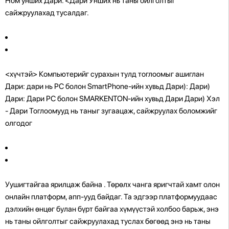
Ном унших Дари. <Дари Унших нь таны ойлголтыг
сайжруулахад тусалдаг.
<хүчтэй> Компьютерийг сурахын тулд тоглоомыг ашиглан
Дари: дари нь PC болон SmartPhone-ийн хувьд Дари): Дари)
Дари: Дари PC болон SMARKENTON-ийн хувьд Дари Дари) Хэл
- Дари Тоглоомууд нь таныг зугаацаж, сайжруулах боломжийг
олгодог
Уушигтайгаа ярилцаж байна
. Төрөлх чанга яригчтай хамт олон
онлайн платформ, апп-ууд байдаг. Та эдгээр платформуудаас
дэлхийн өнцөг булан бүрт байгаа хүмүүстэй холбоо барьж, энэ
нь таны ойлголтыг сайжруулахад туслах бөгөөд энэ нь таны