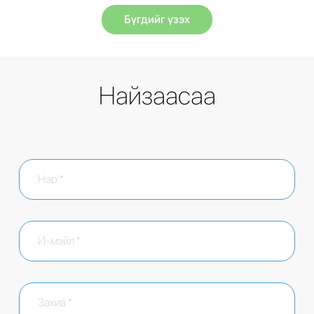
Бүгдийг үзэх
Найзаасаа