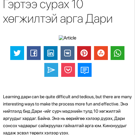
Гэртээ сурах 10
хөгжилтэй арга Дари
Learning дари can be quite difficult and tedious, but there are many
interesting ways to make the process more fun and effective. Энэ
нийтлэлд бид Дари -ийг сурч мэдэхийн тулд 10 хөгжилтэй
аргуудыг хардаг. Байна.
Энэ нь өөрийгөө хэлээр дүрэх, Дари
сонсох чадварыг сайжруулах гайхалтай арга юм. Кинонуудыг
хадаж эсвэл төрөлх хэлээр үзэх.