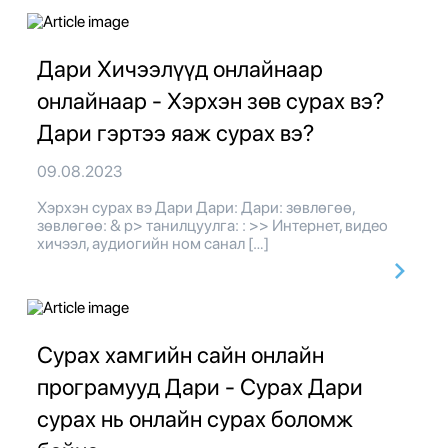
Дари Хичээлүүд онлайнаар
онлайнаар - Хэрхэн зөв сурах вэ?
Дари гэртээ яаж сурах вэ?
09.08.2023
Хэрхэн сурах вэ Дари Дари: Дари: зөвлөгөө,
зөвлөгөө: & p> танилцуулга: : >> Интернет, видео
хичээл, аудиогийн ном санал […]
Сурах хамгийн сайн онлайн
програмууд Дари - Сурах Дари
сурах нь онлайн сурах боломж