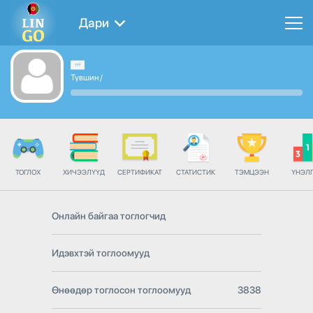
Дари
Түвшин
/
ТОГЛОХ
ХИЧЭЭЛҮҮД
СЕРТИФИКАТ
СТАТИСТИК
ТЭМЦЭЭН
ҮНЭЛ
Онлайн байгаа тоглогчид
Идэвхтэй тоглоомууд
Өнөөдөр тоглосон тоглоомууд
3838