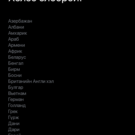
Азербажан
Албани
Амхарик
Араб
Армени
Африк
Беларус
Бенгал
Бирм
Босни
Британийн Англи хэл
Булгар
Вьетнам
Герман
Голланд
Грек
Гүрж
Дани
Дари