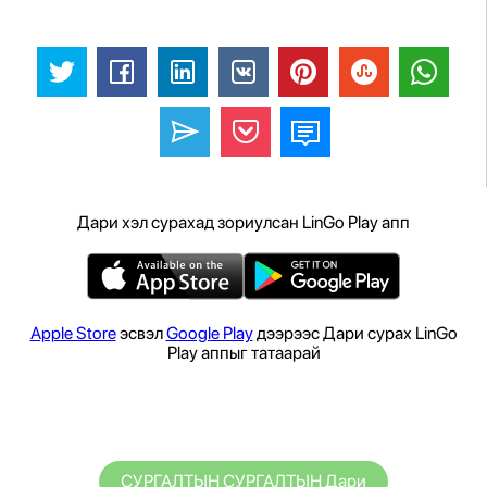
Дари хэл сурахад зориулсан LinGo Play апп
Apple Store
эсвэл
Google Play
дээрээс Дари сурах LinGo
Play аппыг татаарай
СУРГАЛТЫН СУРГАЛТЫН Дари