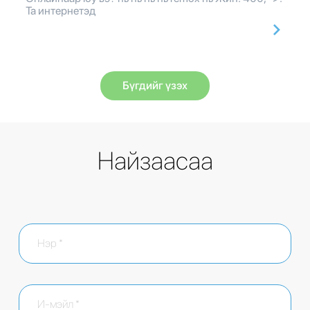
Та интернетэд
Бүгдийг үзэх
Найзаасаа