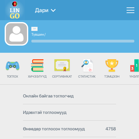
Дари
Түвшин
/
ТОГЛОХ
ХИЧЭЭЛҮҮД
СЕРТИФИКАТ
СТАТИСТИК
ТЭМЦЭЭН
ҮНЭЛ
Онлайн байгаа тоглогчид
Идэвхтэй тоглоомууд
Өнөөдөр тоглосон тоглоомууд
4758