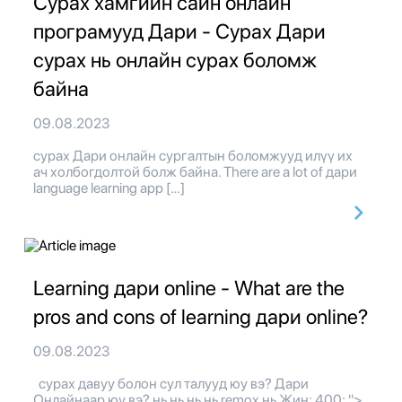
Сурах хамгийн сайн онлайн
програмууд Дари - Сурах Дари
сурах нь онлайн сурах боломж
байна
09.08.2023
сурах Дари онлайн сургалтын боломжууд илүү их
ач холбогдолтой болж байна. There are a lot of дари
language learning app […]
Learning дари online - What are the
pros and cons of learning дари online?
09.08.2023
сурах давуу болон сул талууд юу вэ? Дари
Онлайнаар юу вэ? нь нь нь нь remox нь Жин: 400; ">.