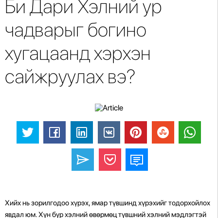
Би Дари Хэлний ур
чадварыг богино
хугацаанд хэрхэн
сайжруулах вэ?
Хийх нь зорилгодоо хүрэх, ямар түвшинд хүрэхийг тодорхойлох
явдал юм. Хүн бүр хэлний өвөрмөц түвшний хэлний мэдлэгтэй