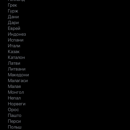
Грек
Гүрж
Дани
Дари
Еврей
Индонез
Испани
Итали
Казак
Каталон
Латви
Литвани
Македони
Малагаси
Малая
Монгол
Непал
Норвеги
Орос
Пашто
Перси
Польш