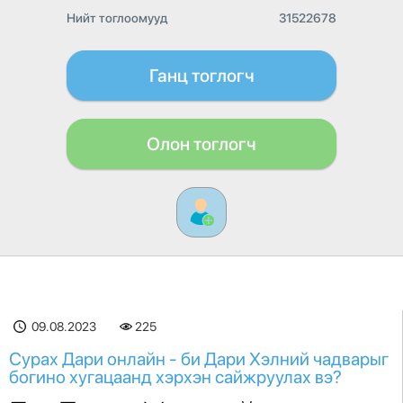
Нийт тоглоомууд
31522678
Ганц тоглогч
Олон тоглогч
09.08.2023
225
Сурах Дари онлайн - би Дари Хэлний чадварыг
богино хугацаанд хэрхэн сайжруулах вэ?