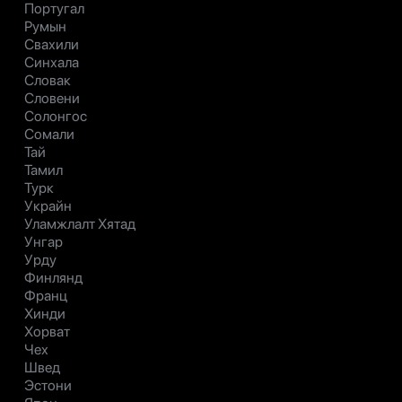
Португал
Румын
Свахили
Синхала
Словак
Словени
Солонгос
Сомали
Тай
Тамил
Турк
Украйн
Уламжлалт Хятад
Унгар
Урду
Финлянд
Франц
Хинди
Хорват
Чех
Швед
Эстони