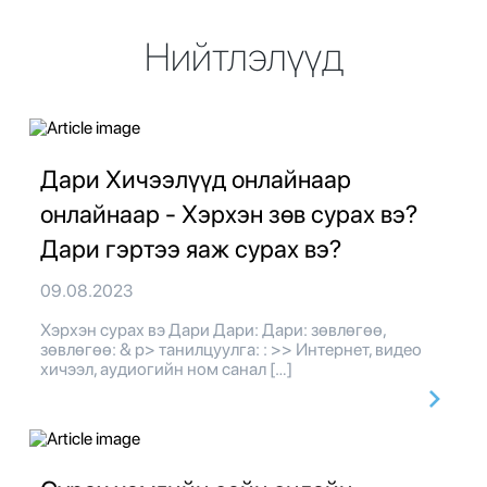
Нийтлэлүүд
Дари Хичээлүүд онлайнаар
онлайнаар - Хэрхэн зөв сурах вэ?
Дари гэртээ яаж сурах вэ?
09.08.2023
Хэрхэн сурах вэ Дари Дари: Дари: зөвлөгөө,
зөвлөгөө: & p> танилцуулга: : >> Интернет, видео
хичээл, аудиогийн ном санал […]